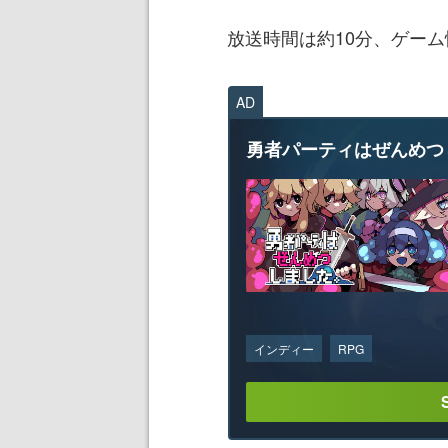
放送時間は約10分、ゲー
AD
勇者パーティはぜんめつ
インディー
RPG