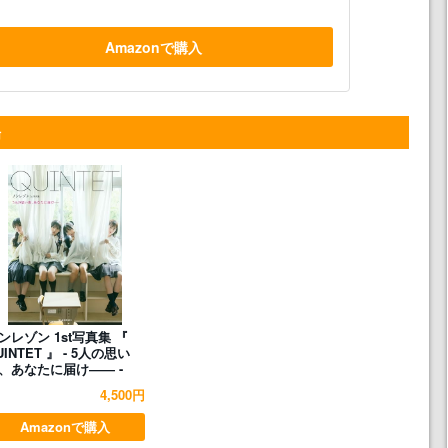
Amazonで購入
場
ンレゾン 1st写真集 『
UINTET 』 - 5人の思い
、あなたに届け―― -
4,500円
Amazonで購入