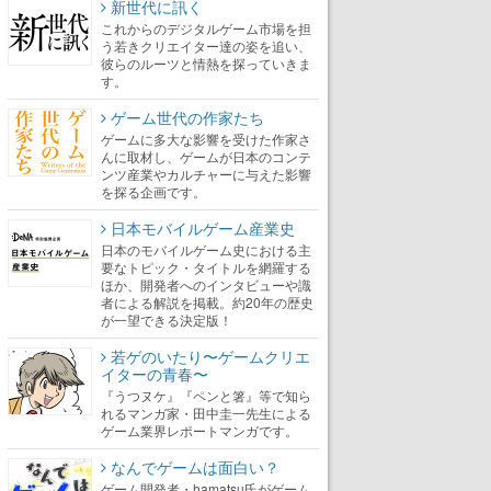
新世代に訊く
これからのデジタルゲーム市場を担
う若きクリエイター達の姿を追い、
彼らのルーツと情熱を探っていきま
す。
ゲーム世代の作家たち
ゲームに多大な影響を受けた作家さ
んに取材し、ゲームが日本のコンテ
ンツ産業やカルチャーに与えた影響
を探る企画です。
日本モバイルゲーム産業史
日本のモバイルゲーム史における主
要なトピック・タイトルを網羅する
ほか、開発者へのインタビューや識
者による解説を掲載。約20年の歴史
が一望できる決定版！
若ゲのいたり〜ゲームクリエ
イターの青春〜
『うつヌケ』『ペンと箸』等で知ら
れるマンガ家・田中圭一先生による
ゲーム業界レポートマンガです。
なんでゲームは面白い？
ゲーム開発者・hamatsu氏がゲーム