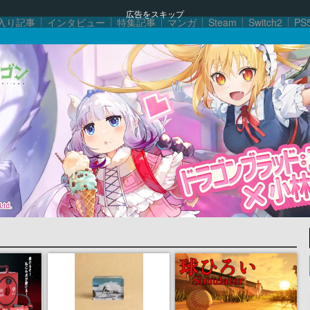
広告をスキップ
入り記事
インタビュー
特集記事
マンガ
Steam
Switch2
PS