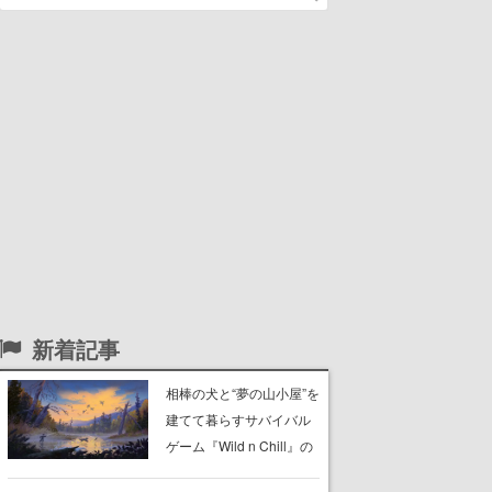
新着記事
相棒の犬と“夢の山小屋”を
建てて暮らすサバイバル
ゲーム『Wild n Chill』の
体験版がSteamで配信