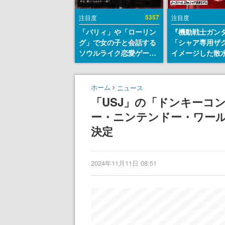
5357
注目度
注目度
「パリィ」や「ローリン
『機動戦士ガン
グ」で女の子と会話する
「シャア専用ザ
ソウルライク恋愛ゲーム
イメージした散
『小早川さんはソウルラ
リールが予約開
イク』無料公開。返事に
にはシャアのパ
失敗すると「YOU
マークやジオン
ホーム
ニュース
DIED」
エンブレム、型
「USJ」の「ドンキーコ
どを配置
ー・ニンテンドー・ワールド™
決定
2024年11月11日 08:51