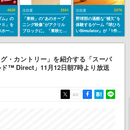
4620
2541
2376
注目度
注目度
ダム』の
「東映」の“あのオープ
野球部の過酷な“補欠”を
クⅡ」を
ニング映像”がアクリル
体験するゲーム『球ひろ
水ホース
ブロックに。「東映ヒス
いSimulator』が「1件」
始。本体
トリカル グッズコレクシ
のウィッシュリストをも
ーソナル
ョン」が8月下旬より発
とにチェコ語に対応し
公国軍の
売
SNSで話題に。『キング
式番号な
ダム・カム』開発元やチ
ング・カントリー」を紹介する「スーパ
ェコのプロ野球選手から
 Direct」11月12日朝7時より放送
称賛の声
反応