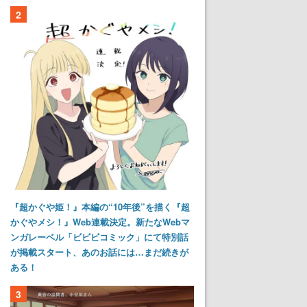
2
『超かぐや姫！』本編の“10年後”を描く『超
かぐやメシ！』Web連載決定。新たなWebマ
ンガレーベル「ビビビコミック」にて特別話
が掲載スタート、あのお話には…まだ続きが
ある！
3