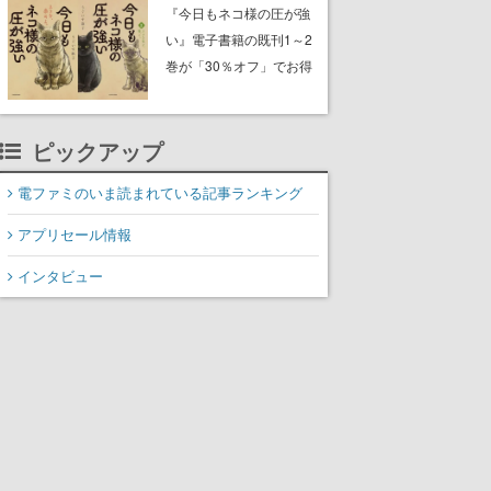
中。ドット絵の大自然
『今日もネコ様の圧が強
で、喧騒を忘れよう
い』電子書籍の既刊1～2
巻が「30％オフ」でお得
に。ジト目でツンツンし
たネコたちと、ネコを溺
愛する人間のすれ違いを
ピックアップ
描く
電ファミのいま読まれている記事ランキング
アプリセール情報
インタビュー