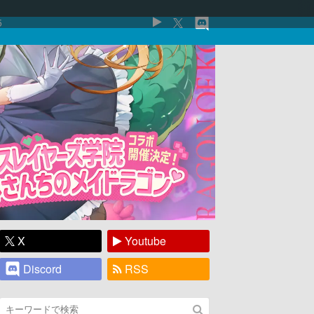
5
X
Youtube
Discord
RSS