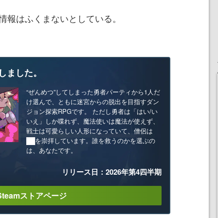
ム情報はふくまないとしている。
しました。
“ぜんめつ”してしまった勇者パーティから1人だ
け選んで、ともに迷宮からの脱出を目指すダン
ジョン探索RPGです。 ただし勇者は「はい/い
いえ」しか喋れず、魔法使いは魔法が使えず、
戦士は可愛らしい人形になっていて、僧侶は
██を崇拝しています。誰を救うのかを選ぶの
は、あなたです。
リリース日：2026年第4四半期
Steamストアページ