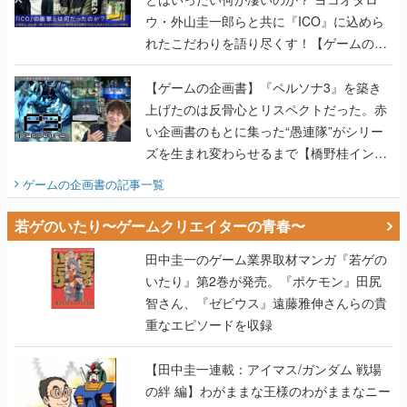
ウ・外山圭一郎らと共に『ICO』に込めら
れたこだわりを語り尽くす！【ゲームの企
画書】
【ゲームの企画書】『ペルソナ3』を築き
上げたのは反骨心とリスペクトだった。赤
い企画書のもとに集った“愚連隊”がシリー
ズを生まれ変わらせるまで【橋野桂インタ
ビュー】
ゲームの企画書
の記事一覧
若ゲのいたり〜ゲームクリエイターの青春〜
田中圭一のゲーム業界取材マンガ『若ゲの
いたり』第2巻が発売。『ポケモン』田尻
智さん、『ゼビウス』遠藤雅伸さんらの貴
重なエピソードを収録
【田中圭一連載：アイマス/ガンダム 戦場
の絆 編】わがままな王様のわがままなニー