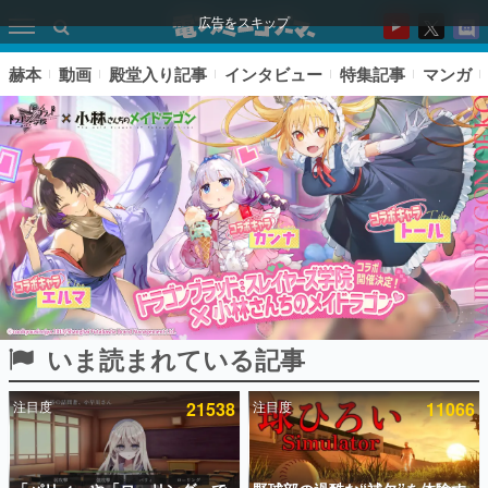
広告をスキップ
赫本
動画
殿堂入り記事
インタビュー
特集記事
マンガ
いま読まれている記事
ピックアップ
注目度
21538
注目度
11066
電ファミのいま読まれている記事ランキング
アプリセール情報