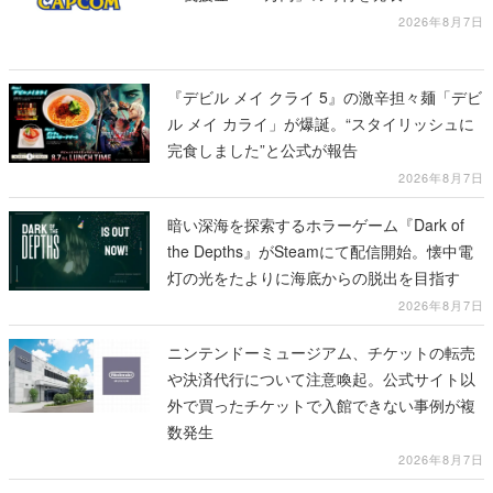
2026年8月7日
『デビル メイ クライ 5』の激辛担々麺「デビ
ル メイ カライ」が爆誕。“スタイリッシュに
完食しました”と公式が報告
2026年8月7日
暗い深海を探索するホラーゲーム『Dark of
the Depths』がSteamにて配信開始。懐中電
灯の光をたよりに海底からの脱出を目指す
2026年8月7日
ニンテンドーミュージアム、チケットの転売
や決済代行について注意喚起。公式サイト以
外で買ったチケットで入館できない事例が複
数発生
2026年8月7日