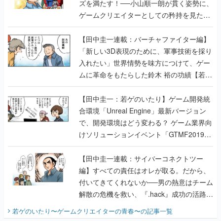
ズを満たす！──小山順一朗が貫く姿勢に、
ゲームクリエイターとしての矜持を見た
【若ゲのいたり最終回】
【田中圭一連載：バーチャファイター編】
「新しい3D表現のために、軍事技術を採り
入れたい」世界情勢を味方につけて、ゲー
ムに革命をもたらした鈴木 裕の功績【若ゲ
のいたり】
【田中圭一：若ゲのいたり】ゲーム開発統
合環境「Unreal Engine」最新バージョン
で、開発環境はどう変わる？ ゲーム業界向
けソリューションイベント「GTMF2019」
に行って、より理解を深めよう【PR】
【田中圭一連載：サイバーコネクトツー
編】すべての責任はオレが取る。だから、
付いてきてくれないか──男の熱意はチーム
解散の危機を救い、『.hack』成功の活路を
開く。業界の快男児・松山 洋に流れる血は
若ゲのいたり〜ゲームクリエイターの青春〜
の記事一覧
『少年ジャンプ』色だった【若ゲのいた