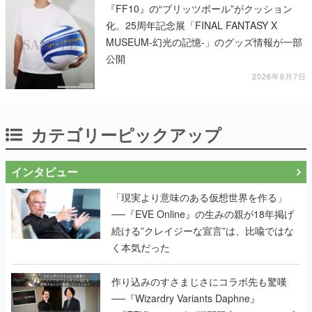
『FF10』の“ブリッツボール”がクッション
化。25周年記念展「FINAL FANTASY X
MUSEUM-幻光の記憶-」のグッズ情報が一部
公開
2026年8月7日
カテゴリーピックアップ
インタビュー
「現実より意味のある仮想世界を作る」
──『EVE Online』の生みの親が18年掲げ
続ける”クレイジーな宣言”は、比喩ではな
く本気だった
作り込みのすさまじさにコラボ先も驚嘆
──『Wizardry Variants Daphne』