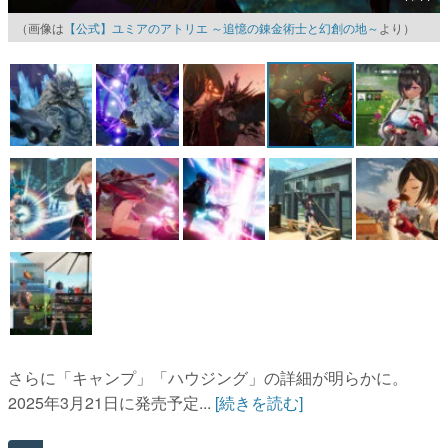
（画像は
【公式】ユミアのアトリエ ～追憶の錬金術士と幻創の地～
より）
マンガ
女性向け
アプリレビュー
その他
電ファミニコゲーマーとは？
運営：株式会社マレ
さらに「キャンプ」「ハウジング」の詳細が明らかに。
2025年3月21日に発売予定...
[続きを読む]