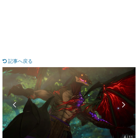
日本のコンテンツ産業やカルチャーに与えた影響を探る企
画です。
日本モバイルゲーム産業史
日本のモバイルゲーム史における主要なトピック・タイト
ルを網羅するほか、開発者へのインタビューや識者による
解説を掲載。約20年の歴史が一望できる決定版！
若ゲのいたり〜ゲームクリエイターの青春〜
『うつヌケ』『ペンと箸』等で知られるマンガ家・田中圭
一先生によるゲーム業界レポートマンガです。
記事へ戻る
なんでゲームは面白い？
ゲーム開発者・hamatsu氏がゲームの魅力を画面や操作の
具体的な形から解き明かしていく、硬派で骨太な評論連載
です。
ゲームが変えた日本語
「経験値」「裏技」「ラスボス」… ゲームにまつわる言葉
の起源や用法の変遷を、コンピューター文化史研究家・タ
イニーP氏が徹底調査。
カテゴリ
4 / 11
特集記事