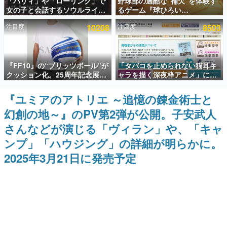
「パリィ」や「ローリング」で
野球部の過酷な“補欠”を体験す
女の子と会話するソウルライク
るゲーム『球ひろい
インタビュー
恋愛ゲーム『小早川さんはソウ
Simulator』が「1件」のウィッ
注目度
10208
注目度
8503
ルライク』無料公開。返事に失
シュリストをもとにチェコ語に
連載・特集一覧
敗すると「YOU DIED」
対応しSNSで話題に。『キング
ダム・カム』開発元やチェコの
プロ野球選手から称賛の声
殿堂入り記事
『FF10』の“ブリッツボール”が
「タバコを止められない猫耳キ
SNS拡散数が数千以上！ ページビュー数万以上！ などな
ど。多くの人々に読まれた、電ファミ渾身の“殿堂入り”記
クッション化。25周年記念展
ャラを描く深夜枠アニメ」に視
事をまとめました。
「FINAL FANTASY X
聴者の一部から批判意見。違法
MUSEUM-幻光の記憶-」のグッ
薬物の使用と思しき描写も含め
『ユミアのアトリエ ～追憶の錬金術士と
ゲームの企画書
ズ情報が一部公開
て、BPOが議論を交わす
名作ゲームクリエイターの方々に製作時のエピソードをお
幻創の地～』のPV第2弾が公開。子安武人
聞きし、ヒットする企画（ゲーム）とは何か？を探ってい
きます。
さんなどが演じる「ヴィラン」や、「キャ
赫本
ンプ」「ハウジング」の詳細が明らかに。
この物語を解いてはいけない。『赫本』は、〈試験問題〉
2025年3月21日に発売予定
の形をした短編ホラー小説集です。
新世代に訊く
これからのデジタルゲーム市場を担う若きクリエイター達
の姿を追い、彼らのルーツと情熱を探っていきます。
ゲーム世代の作家たち
ゲームに多大な影響を受けた作家さんに取材し、ゲームが