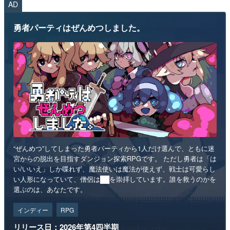
AD
勇者パーティはぜんめつしました。
“ぜんめつ”してしまった勇者パーティから1人だけ選んで、ともに迷
宮からの脱出を目指すダンジョン探索RPGです。 ただし勇者は「は
い/いいえ」しか喋れず、魔法使いは魔法が使えず、戦士は可愛らし
い人形になっていて、僧侶は██を崇拝しています。誰を救うのかを
選ぶのは、あなたです。
インディー
RPG
リリース日：2026年第4四半期