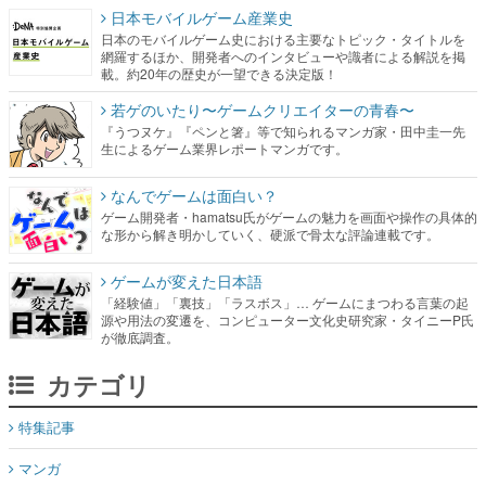
日本モバイルゲーム産業史
日本のモバイルゲーム史における主要なトピック・タイトルを
網羅するほか、開発者へのインタビューや識者による解説を掲
載。約20年の歴史が一望できる決定版！
若ゲのいたり〜ゲームクリエイターの青春〜
『うつヌケ』『ペンと箸』等で知られるマンガ家・田中圭一先
生によるゲーム業界レポートマンガです。
なんでゲームは面白い？
ゲーム開発者・hamatsu氏がゲームの魅力を画面や操作の具体的
な形から解き明かしていく、硬派で骨太な評論連載です。
ゲームが変えた日本語
「経験値」「裏技」「ラスボス」… ゲームにまつわる言葉の起
源や用法の変遷を、コンピューター文化史研究家・タイニーP氏
が徹底調査。
カテゴリ
特集記事
マンガ