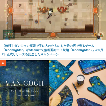
【無料】ダンジョン探索で手に入れたものを自分の店で売るゲーム
『Moonlighter』がSteamにて無料配布中！続編『Moonlighter 2』の9月
2日正式リリースを記念したキャンペーン
4