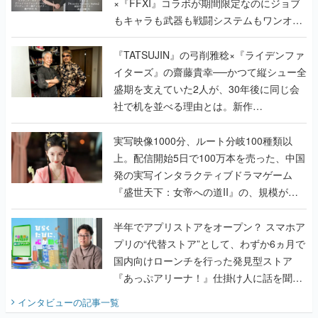
×『FFXI』コラボが期間限定なのにジョブ
もキャラも武器も戦闘システムもワンオフ
で作り込まれた理由を両ディレクターに聞
く
『TATSUJIN』の弓削雅稔×『ライデンファ
イターズ』の齋藤貴幸──かつて縦シュー全
盛期を支えていた2人が、30年後に同じ会
社で机を並べる理由とは。新作
『TATSUJIN EXTREME』で初タッグを組
んだレジェンド2人に訊く開発秘話
実写映像1000分、ルート分岐100種類以
上。配信開始5日で100万本を売った、中国
発の実写インタラクティブドラマゲーム
『盛世天下：女帝への道II』の、規模が違
うこだわりをプロデューサーに聞いた
半年でアプリストアをオープン？ スマホア
プリの“代替ストア”として、わずか6ヵ月で
国内向けローンチを行った発見型ストア
『あっぷアリーナ！』仕掛け人に話を聞い
てみた
インタビュー
の記事一覧