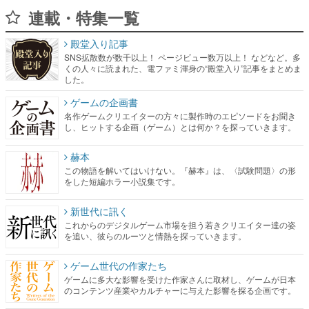
連載・特集一覧
殿堂入り記事
SNS拡散数が数千以上！ ページビュー数万以上！ などなど。多
くの人々に読まれた、電ファミ渾身の“殿堂入り”記事をまとめま
した。
ゲームの企画書
名作ゲームクリエイターの方々に製作時のエピソードをお聞き
し、ヒットする企画（ゲーム）とは何か？を探っていきます。
赫本
この物語を解いてはいけない。『赫本』は、〈試験問題〉の形
をした短編ホラー小説集です。
新世代に訊く
これからのデジタルゲーム市場を担う若きクリエイター達の姿
を追い、彼らのルーツと情熱を探っていきます。
ゲーム世代の作家たち
ゲームに多大な影響を受けた作家さんに取材し、ゲームが日本
のコンテンツ産業やカルチャーに与えた影響を探る企画です。