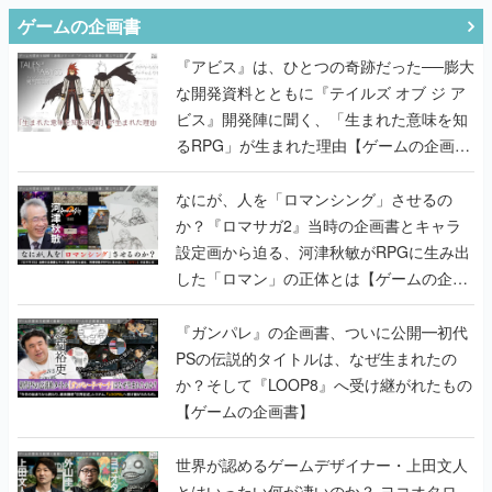
ゲームの企画書
『アビス』は、ひとつの奇跡だった──膨大
な開発資料とともに『テイルズ オブ ジ ア
ビス』開発陣に聞く、「生まれた意味を知
るRPG」が生まれた理由【ゲームの企画
書】
なにが、人を「ロマンシング」させるの
か？『ロマサガ2』当時の企画書とキャラ
設定画から迫る、河津秋敏がRPGに生み出
した「ロマン」の正体とは【ゲームの企画
書】
『ガンパレ』の企画書、ついに公開━初代
PSの伝説的タイトルは、なぜ生まれたの
か？そして『LOOP8』へ受け継がれたもの
【ゲームの企画書】
世界が認めるゲームデザイナー・上田文人
とはいったい何が凄いのか？ ヨコオタロ