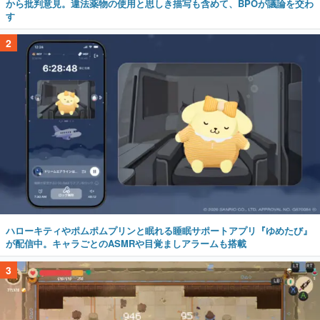
から批判意見。違法薬物の使用と思しき描写も含めて、BPOが議論を交わ
す
2
ハローキティやポムポムプリンと眠れる睡眠サポートアプリ『ゆめたび』
が配信中。キャラごとのASMRや目覚ましアラームも搭載
3