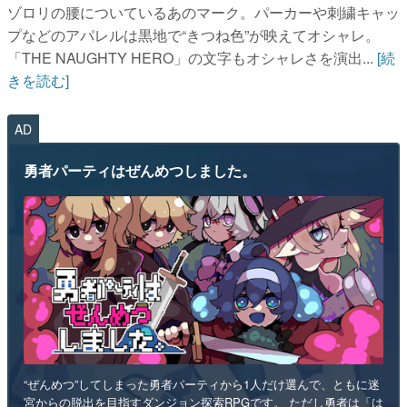
ゾロリの腰についているあのマーク。パーカーや刺繍キャッ
プなどのアパレルは黒地で“きつね色”が映えてオシャレ。
「THE NAUGHTY HERO」の文字もオシャレさを演出...
[続
きを読む]
AD
勇者パーティはぜんめつしました。
“ぜんめつ”してしまった勇者パーティから1人だけ選んで、ともに迷
宮からの脱出を目指すダンジョン探索RPGです。 ただし勇者は「は