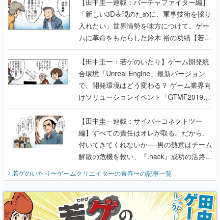
【田中圭一連載：バーチャファイター編】
「新しい3D表現のために、軍事技術を採り
入れたい」世界情勢を味方につけて、ゲー
ムに革命をもたらした鈴木 裕の功績【若ゲ
のいたり】
【田中圭一：若ゲのいたり】ゲーム開発統
合環境「Unreal Engine」最新バージョン
で、開発環境はどう変わる？ ゲーム業界向
けソリューションイベント「GTMF2019」
に行って、より理解を深めよう【PR】
【田中圭一連載：サイバーコネクトツー
編】すべての責任はオレが取る。だから、
付いてきてくれないか──男の熱意はチーム
解散の危機を救い、『.hack』成功の活路を
開く。業界の快男児・松山 洋に流れる血は
若ゲのいたり〜ゲームクリエイターの青春〜
の記事一覧
『少年ジャンプ』色だった【若ゲのいた
り】