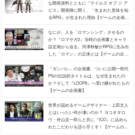
な開発資料とともに『テイルズ オブ ジ ア
ビス』開発陣に聞く、「生まれた意味を知
るRPG」が生まれた理由【ゲームの企画
書】
なにが、人を「ロマンシング」させるの
か？『ロマサガ2』当時の企画書とキャラ
設定画から迫る、河津秋敏がRPGに生み出
した「ロマン」の正体とは【ゲームの企画
書】
『ガンパレ』の企画書、ついに公開━初代
PSの伝説的タイトルは、なぜ生まれたの
か？そして『LOOP8』へ受け継がれたもの
【ゲームの企画書】
世界が認めるゲームデザイナー・上田文人
とはいったい何が凄いのか？ ヨコオタロ
ウ・外山圭一郎らと共に『ICO』に込めら
れたこだわりを語り尽くす！【ゲームの企
画書】