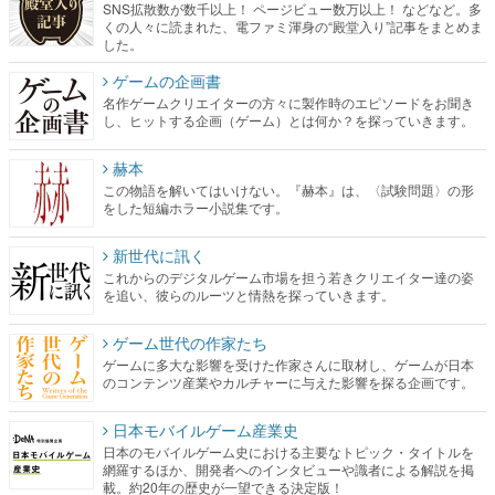
SNS拡散数が数千以上！ ページビュー数万以上！ などなど。多
くの人々に読まれた、電ファミ渾身の“殿堂入り”記事をまとめま
した。
ゲームの企画書
名作ゲームクリエイターの方々に製作時のエピソードをお聞き
し、ヒットする企画（ゲーム）とは何か？を探っていきます。
赫本
この物語を解いてはいけない。『赫本』は、〈試験問題〉の形
をした短編ホラー小説集です。
新世代に訊く
これからのデジタルゲーム市場を担う若きクリエイター達の姿
を追い、彼らのルーツと情熱を探っていきます。
ゲーム世代の作家たち
ゲームに多大な影響を受けた作家さんに取材し、ゲームが日本
のコンテンツ産業やカルチャーに与えた影響を探る企画です。
日本モバイルゲーム産業史
日本のモバイルゲーム史における主要なトピック・タイトルを
網羅するほか、開発者へのインタビューや識者による解説を掲
載。約20年の歴史が一望できる決定版！