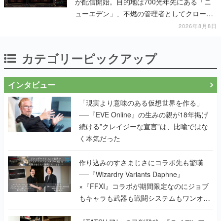
が配信開始。目的地は700光年先にある「ニ
ューエデン」、不燃の管理者としてクローン
人間を増やし、加工して神に捧げる
2026年8月8日
カテゴリーピックアップ
インタビュー
「現実より意味のある仮想世界を作る」
──『EVE Online』の生みの親が18年掲げ
続ける”クレイジーな宣言”は、比喩ではな
く本気だった
作り込みのすさまじさにコラボ先も驚嘆
──『Wizardry Variants Daphne』
×『FFXI』コラボが期間限定なのにジョブ
もキャラも武器も戦闘システムもワンオフ
で作り込まれた理由を両ディレクターに聞