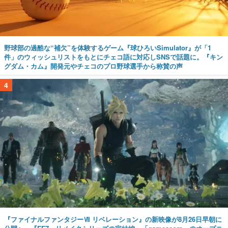
野球部の過酷な“補欠”を体験するゲーム『球ひろいSimulator』が「1
件」のウィッシュリストをもとにチェコ語に対応しSNSで話題に。『キン
グダム・カム』開発元やチェコのプロ野球選手から称賛の声
4
『ファイナルファンタジーⅦ リベレーション』の新映像が8月26日早朝に