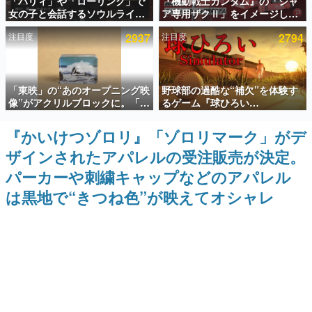
「パリィ」や「ローリング」で
『機動戦士ガンダム』の「シャ
女の子と会話するソウルライク
ア専用ザクⅡ」をイメージした
インタビュー
恋愛ゲーム『小早川さんはソウ
散水ホースリールが予約開始。
注目度
2937
注目度
2794
ルライク』無料公開。返事に失
本体にはシャアのパーソナルマ
連載・特集一覧
敗すると「YOU DIED」
ークやジオン公国軍のエンブレ
ム、型式番号などを配置
殿堂入り記事
「東映」の“あのオープニング映
野球部の過酷な“補欠”を体験す
SNS拡散数が数千以上！ ページビュー数万以上！ などな
ど。多くの人々に読まれた、電ファミ渾身の“殿堂入り”記
像”がアクリルブロックに。「東
るゲーム『球ひろい
事をまとめました。
映ヒストリカル グッズコレクシ
Simulator』が「1件」のウィッ
ョン」が8月下旬より発売
シュリストをもとにチェコ語に
『かいけつゾロリ』「ゾロリマーク」がデ
ゲームの企画書
対応しSNSで話題に。『キング
名作ゲームクリエイターの方々に製作時のエピソードをお
ザインされたアパレルの受注販売が決定。
ダム・カム』開発元やチェコの
聞きし、ヒットする企画（ゲーム）とは何か？を探ってい
プロ野球選手から称賛の声
きます。
パーカーや刺繍キャップなどのアパレル
赫本
は黒地で“きつね色”が映えてオシャレ
この物語を解いてはいけない。『赫本』は、〈試験問題〉
の形をした短編ホラー小説集です。
新世代に訊く
これからのデジタルゲーム市場を担う若きクリエイター達
の姿を追い、彼らのルーツと情熱を探っていきます。
ゲーム世代の作家たち
ゲームに多大な影響を受けた作家さんに取材し、ゲームが