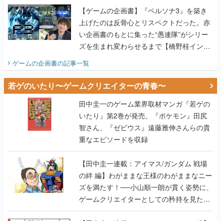
【ゲームの企画書】『ペルソナ3』を築き
上げたのは反骨心とリスペクトだった。赤
い企画書のもとに集った“愚連隊”がシリー
ズを生まれ変わらせるまで【橋野桂インタ
ビュー】
ゲームの企画書
の記事一覧
若ゲのいたり〜ゲームクリエイターの青春〜
田中圭一のゲーム業界取材マンガ『若ゲの
いたり』第2巻が発売。『ポケモン』田尻
智さん、『ゼビウス』遠藤雅伸さんらの貴
重なエピソードを収録
【田中圭一連載：アイマス/ガンダム 戦場
の絆 編】わがままな王様のわがままなニー
ズを満たす！──小山順一朗が貫く姿勢に、
ゲームクリエイターとしての矜持を見た
【若ゲのいたり最終回】