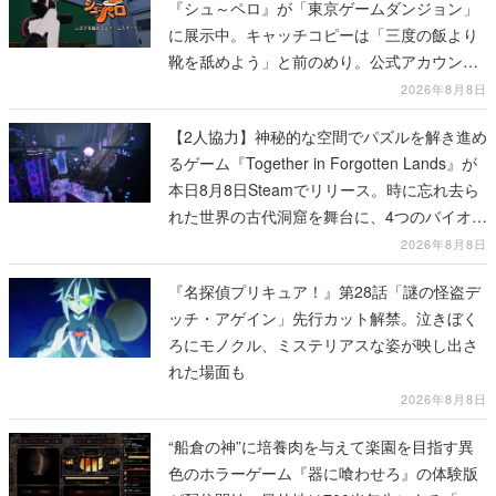
『シュ～ペロ』が「東京ゲームダンジョン」
に展示中。キャッチコピーは「三度の飯より
靴を舐めよう」と前のめり。公式アカウント
も開設され、2026年リリースに向けて開発中
2026年8月8日
【2人協力】神秘的な空間でパズルを解き進め
るゲーム『Together in Forgotten Lands』が
本日8月8日Steamでリリース。時に忘れ去ら
れた世界の古代洞窟を舞台に、4つのバイオー
ムを探索しながら脱出を目指す
2026年8月8日
『名探偵プリキュア！』第28話「謎の怪盗デ
ッチ・アゲイン」先行カット解禁。泣きぼく
ろにモノクル、ミステリアスな姿が映し出さ
れた場面も
2026年8月8日
“船倉の神”に培養肉を与えて楽園を目指す異
色のホラーゲーム『器に喰わせろ』の体験版