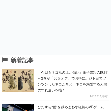
新着記事
『今日もネコ様の圧が強い』電子書籍の既刊1
～2巻が「30％オフ」でお得に。ジト目でツ
ンツンしたネコたちと、ネコを溺愛する人間
のすれ違いを描く
2026年8月8日
ひたすら“靴”を舐めまわす狂気のVRゲーム