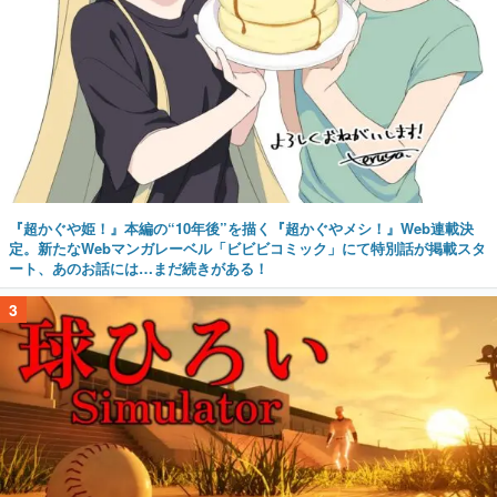
『超かぐや姫！』本編の“10年後”を描く『超かぐやメシ！』Web連載決
定。新たなWebマンガレーベル「ビビビコミック」にて特別話が掲載スタ
ート、あのお話には…まだ続きがある！
3