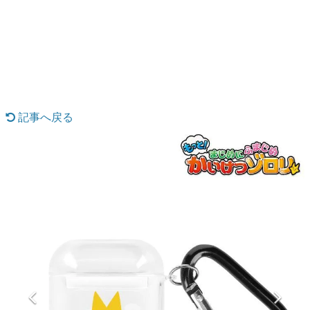
日本のコンテンツ産業やカルチャーに与えた影響を探る企
画です。
日本モバイルゲーム産業史
日本のモバイルゲーム史における主要なトピック・タイト
ルを網羅するほか、開発者へのインタビューや識者による
解説を掲載。約20年の歴史が一望できる決定版！
若ゲのいたり〜ゲームクリエイターの青春〜
『うつヌケ』『ペンと箸』等で知られるマンガ家・田中圭
記事へ戻る
一先生によるゲーム業界レポートマンガです。
なんでゲームは面白い？
ゲーム開発者・hamatsu氏がゲームの魅力を画面や操作の
具体的な形から解き明かしていく、硬派で骨太な評論連載
です。
ゲームが変えた日本語
「経験値」「裏技」「ラスボス」… ゲームにまつわる言葉
の起源や用法の変遷を、コンピューター文化史研究家・タ
イニーP氏が徹底調査。
カテゴリ
特集記事