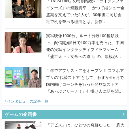
く
『TATSUJIN』の弓削雅稔×『ライデンファ
イターズ』の齋藤貴幸──かつて縦シュー全
盛期を支えていた2人が、30年後に同じ会
社で机を並べる理由とは。新作
『TATSUJIN EXTREME』で初タッグを組
んだレジェンド2人に訊く開発秘話
実写映像1000分、ルート分岐100種類以
上。配信開始5日で100万本を売った、中国
発の実写インタラクティブドラマゲーム
『盛世天下：女帝への道II』の、規模が違
うこだわりをプロデューサーに聞いた
半年でアプリストアをオープン？ スマホア
プリの“代替ストア”として、わずか6ヵ月で
国内向けローンチを行った発見型ストア
『あっぷアリーナ！』仕掛け人に話を聞い
てみた
インタビュー
の記事一覧
ゲームの企画書
『アビス』は、ひとつの奇跡だった──膨大