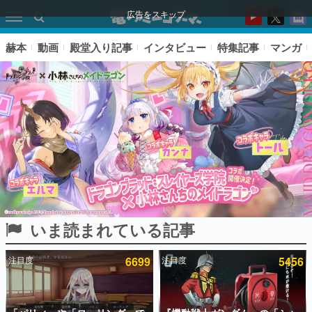
広告をスキップ
赫本
動画
殿堂入り記事
インタビュー
特集記事
マンガ
いま読まれている記事
ピックアップ
注目度
6699
注目度
5456
電ファミのいま読まれている記事ランキング
アプリセール情報