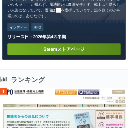
い/いいえ」しか喋れず、魔法使いは魔法が使えず、戦士は可愛らし
い人形になっていて、僧侶は██を崇拝しています。誰を救うのかを
選ぶのは、あなたです。
インディー
RPG
リリース日：2026年第4四半期
Steamストアページ
ランキング
1