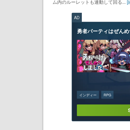
ム内のルーレットも連動して回る...
AD
勇者パーティはぜんめ
インディー
RPG