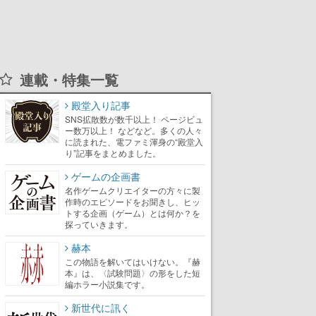
連載・特集一覧
殿堂入り記事
SNS拡散数が数千以上！ ページビュ
ー数万以上！ などなど。多くの人々
に読まれた、電ファミ渾身の“殿堂入
り”記事をまとめました。
ゲームの企画書
名作ゲームクリエイターの方々に製
作時のエピソードをお聞きし、ヒッ
トする企画（ゲーム）とは何か？を
探っていきます。
赫本
この物語を解いてはいけない。『赫
本』は、〈試験問題〉の形をした短
編ホラー小説集です。
新世代に訊く