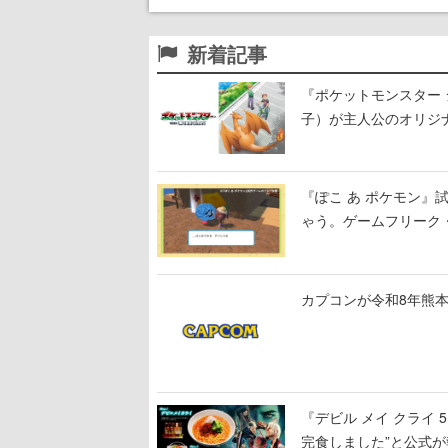
新着記事
『ポケットモンスター 
子）が主人公のオリジ
『ぽこ あ ポケモン
ゃう。ゲームフリーク・
公開中
カプコンが令和8年熊本
『デビル メイ クライ
完食しました”と公式が