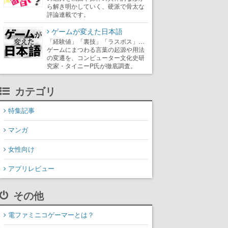
ら解き明かしていく、硬派で骨太な
評論連載です。
ゲームが変えた日本語
「経験値」「裏技」「ラスボス」…
ゲームにまつわる言葉の起源や用法
の変遷を、コンピューター文化史研
究家・タイニーP氏が徹底調査。
カテゴリ
特集記事
マンガ
女性向け
アプリレビュー
その他
電ファミニコゲーマーとは？