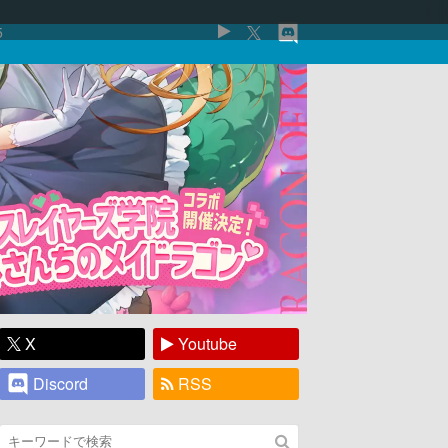
5
X
Youtube
Discord
RSS