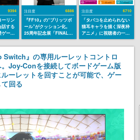
9394
6886
6710
注目度
注目度
ローリン
『FF10』の“ブリッツボ
「タバコを止められない
会話する
ール”がクッション化。
猫耳キャラを描く深夜枠
愛ゲーム
25周年記念展「FINAL
アニメ」に視聴者の一部
ソウルラ
FANTASY X MUSEUM-
から批判意見。違法薬物
。返事に
幻光の記憶-」のグッズ情
の使用と思しき描写も含
U
報が一部公開
めて、BPOが議論を交わ
ndo Switch』の専用ルーレットコントロ
す
へ。Joy-Conを接続してボードゲーム版
にルーレットを回すことが可能で、ゲー
して回る