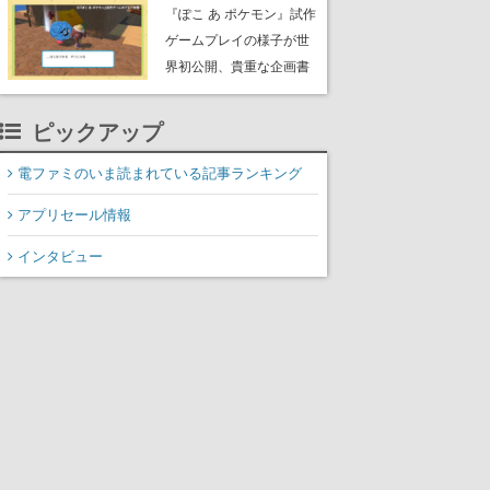
公のオリジナルアニメ
『ぽこ あ ポケモン』試作
ゲームプレイの様子が世
界初公開、貴重な企画書
の一部も見れちゃう。ゲ
ームフリーク・大森滋氏
ピックアップ
が開発秘話を語る動画が
ゲームフリーク公式
電ファミのいま読まれている記事ランキング
YouTubeで公開中
アプリセール情報
インタビュー