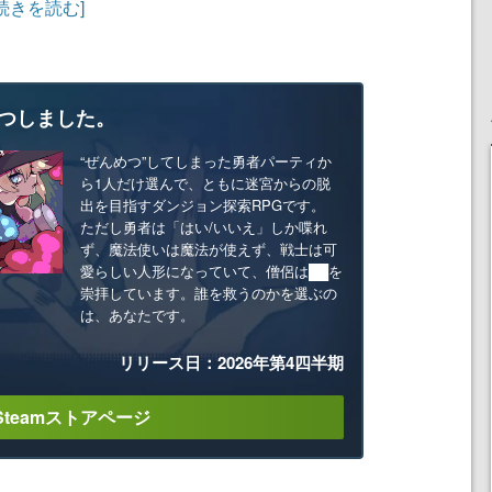
[続きを読む]
つしました。
“ぜんめつ”してしまった勇者パーティか
ら1人だけ選んで、ともに迷宮からの脱
出を目指すダンジョン探索RPGです。
ただし勇者は「はい/いいえ」しか喋れ
ず、魔法使いは魔法が使えず、戦士は可
愛らしい人形になっていて、僧侶は██を
崇拝しています。誰を救うのかを選ぶの
は、あなたです。
リリース日：2026年第4四半期
Steamストアページ