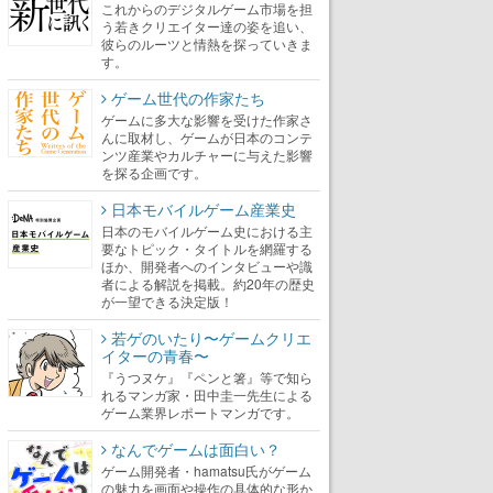
これからのデジタルゲーム市場を担
う若きクリエイター達の姿を追い、
彼らのルーツと情熱を探っていきま
す。
ゲーム世代の作家たち
ゲームに多大な影響を受けた作家さ
んに取材し、ゲームが日本のコンテ
ンツ産業やカルチャーに与えた影響
を探る企画です。
日本モバイルゲーム産業史
日本のモバイルゲーム史における主
要なトピック・タイトルを網羅する
ほか、開発者へのインタビューや識
者による解説を掲載。約20年の歴史
が一望できる決定版！
若ゲのいたり〜ゲームクリエ
イターの青春〜
『うつヌケ』『ペンと箸』等で知ら
れるマンガ家・田中圭一先生による
ゲーム業界レポートマンガです。
なんでゲームは面白い？
ゲーム開発者・hamatsu氏がゲーム
の魅力を画面や操作の具体的な形か