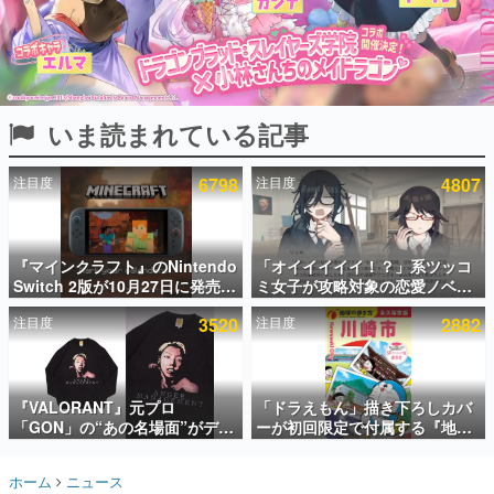
インタビュー
連載・特集一覧
殿堂入り記事
いま読まれている記事
SNS拡散数が数千以上！ ページビュー数万以上！ などな
ど。多くの人々に読まれた、電ファミ渾身の“殿堂入り”記
事をまとめました。
注目度
6798
注目度
4807
ゲームの企画書
名作ゲームクリエイターの方々に製作時のエピソードをお
聞きし、ヒットする企画（ゲーム）とは何か？を探ってい
『マインクラフト』のNintendo
「オイイイイイ！？」系ツッコ
きます。
Switch 2版が10月27日に発売決
ミ女子が攻略対象の恋愛ノベル
赫本
定。描画設定はデフォルトで
ゲーム『美術部カノジョ』
この物語を解いてはいけない。『赫本』は、〈試験問題〉
注目度
3520
注目度
2882
「バイブラントビジュアルズ」
Steamストアページが公開。
の形をした短編ホラー小説集です。
となり、より豊かなグラフィッ
「お前らーそろそろ自重しろ
ク表現に
ー？＾＾」暗黒微笑の夢女子
や、萌え声不思議ちゃん女子と
新世代に訊く
青春を謳歌
『VALORANT』元プロ
「ドラえもん」描き下ろしカバ
これからのデジタルゲーム市場を担う若きクリエイター達
の姿を追い、彼らのルーツと情熱を探っていきます。
「GON」の“あの名場面”がデザ
ーが初回限定で付属する『地球
インされた新作グッズが本日8月
の歩き方 川崎市』が8月6日に発
5日より期間限定で発売。Tシャ
売。全400ページの大ボリュー
ゲーム世代の作家たち
ホーム
ニュース
ツやコインケース、アクキーな
ム
ゲームに多大な影響を受けた作家さんに取材し、ゲームが