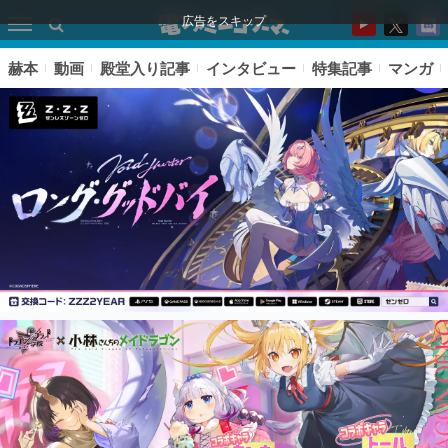
広告をスキップ
赫本
動画
殿堂入り記事
インタビュー
特集記事
マンガ
ピックアップ
電ファミのいま読まれている記事ランキング
アプリセール情報