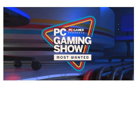
日本のコンテンツ産業やカルチャーに与えた影響を探る企
画です。
日本モバイルゲーム産業史
日本のモバイルゲーム史における主要なトピック・タイト
ルを網羅するほか、開発者へのインタビューや識者による
解説を掲載。約20年の歴史が一望できる決定版！
若ゲのいたり〜ゲームクリエイターの青春〜
『うつヌケ』『ペンと箸』等で知られるマンガ家・田中圭
一先生によるゲーム業界レポートマンガです。
なんでゲームは面白い？
ゲーム開発者・hamatsu氏がゲームの魅力を画面や操作の
具体的な形から解き明かしていく、硬派で骨太な評論連載
です。
ゲームが変えた日本語
「経験値」「裏技」「ラスボス」… ゲームにまつわる言葉
の起源や用法の変遷を、コンピューター文化史研究家・タ
イニーP氏が徹底調査。
カテゴリ
特集記事