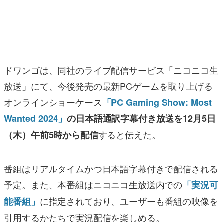
マンガ
女性向け
アプリレビュー
ドワンゴは、同社のライブ配信サービス「ニコニコ生
その他
放送」にて、今後発売の最新PCゲームを取り上げる
オンラインショーケース
「PC Gaming Show: Most
電ファミニコゲーマーとは？
Wanted 2024」
の日本語通訳字幕付き放送を12月5日
運営：株式会社マレ
すると伝えた。
（木）午前5時から配信
番組はリアルタイムかつ日本語字幕付きで配信される
予定。また、本番組はニコニコ生放送内での
「実況可
に指定されており、ユーザーも番組の映像を
能番組」
引用するかたちで実況配信を楽しめる。