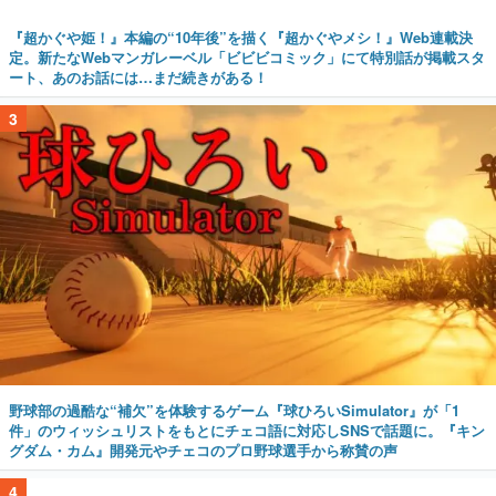
『超かぐや姫！』本編の“10年後”を描く『超かぐやメシ！』Web連載決
定。新たなWebマンガレーベル「ビビビコミック」にて特別話が掲載スタ
ート、あのお話には…まだ続きがある！
3
野球部の過酷な“補欠”を体験するゲーム『球ひろいSimulator』が「1
件」のウィッシュリストをもとにチェコ語に対応しSNSで話題に。『キン
グダム・カム』開発元やチェコのプロ野球選手から称賛の声
4