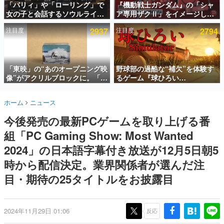
「パリィ」や「ローリング」で
『機動戦士ガンダム』の「シャ
女の子と会話するソウルライク
ア専用ザクⅡ」をイメージした
インタビュー
恋愛ゲーム『小早川さんはソウ
散水ホースリールが予約開始。
注目度
2937
注目度
2794
ルライク』無料公開。返事に失
本体にはシャアのパーソナルマ
連載・特集一覧
敗すると「YOU DIED」
ークやジオン公国軍のエンブレ
ム、型式番号などを配置
殿堂入り記事
SNS拡散数が数千以上！ ページビュー数万以上！ などな
「東映」の“あのオープニング映
野球部の過酷な“補欠”を体験す
ど。多くの人々に読まれた、電ファミ渾身の“殿堂入り”記
像”がアクリルブロックに。「東
るゲーム『球ひろい
事をまとめました。
映ヒストリカル グッズコレクシ
Simulator』が「1件」のウィッ
ョン」が8月下旬より発売
シュリストをもとにチェコ語に
ゲームの企画書
ホーム
ニュース
対応しSNSで話題に。『キング
名作ゲームクリエイターの方々に製作時のエピソードをお
聞きし、ヒットする企画（ゲーム）とは何か？を探ってい
ダム・カム』開発元やチェコの
今後発売の最新PCゲームを取り上げる番
きます。
プロ野球選手から称賛の声
組「PC Gaming Show: Most Wanted
赫本
この物語を解いてはいけない。『赫本』は、〈試験問題〉
2024」の日本語字幕付き放送が12月5日朝5
の形をした短編ホラー小説集です。
時から配信決定。業界関係者が選んだ注
目・期待の25タイトルをお披露目
新世代に訊く
これからのデジタルゲーム市場を担う若きクリエイター達
の姿を追い、彼らのルーツと情熱を探っていきます。
2024年11月29日 01:06
反応
ゲーム世代の作家たち
ゲームに多大な影響を受けた作家さんに取材し、ゲームが