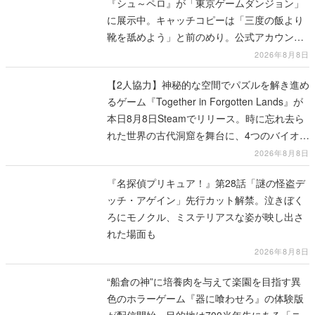
『シュ～ペロ』が「東京ゲームダンジョン」
に展示中。キャッチコピーは「三度の飯より
靴を舐めよう」と前のめり。公式アカウント
も開設され、2026年リリースに向けて開発中
2026年8月8日
【2人協力】神秘的な空間でパズルを解き進め
るゲーム『Together in Forgotten Lands』が
本日8月8日Steamでリリース。時に忘れ去ら
れた世界の古代洞窟を舞台に、4つのバイオー
ムを探索しながら脱出を目指す
2026年8月8日
『名探偵プリキュア！』第28話「謎の怪盗デ
ッチ・アゲイン」先行カット解禁。泣きぼく
ろにモノクル、ミステリアスな姿が映し出さ
れた場面も
2026年8月8日
“船倉の神”に培養肉を与えて楽園を目指す異
色のホラーゲーム『器に喰わせろ』の体験版
が配信開始。目的地は700光年先にある「ニ