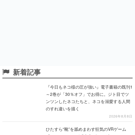
新着記事
『今日もネコ様の圧が強い』電子書籍の既刊1
～2巻が「30％オフ」でお得に。ジト目でツ
ンツンしたネコたちと、ネコを溺愛する人間
のすれ違いを描く
2026年8月8日
ひたすら“靴”を舐めまわす狂気のVRゲーム