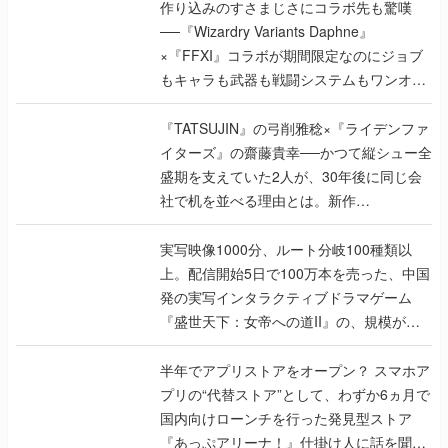
作り込みのすさまじさにコラボ先も驚嘆
──『Wizardry Variants Daphne』
×『FFXI』コラボが期間限定なのにジョブ
もキャラも武器も戦闘システムもワンオフ
で作り込まれた理由を両ディレクターに聞
く
『TATSUJIN』の弓削雅稔×『ライデンファ
イターズ』の齋藤貴幸──かつて縦シュー全
盛期を支えていた2人が、30年後に同じ会
社で机を並べる理由とは。新作
『TATSUJIN EXTREME』で初タッグを組
んだレジェンド2人に訊く開発秘話
実写映像1000分、ルート分岐100種類以
上。配信開始5日で100万本を売った、中国
発の実写インタラクティブドラマゲーム
『盛世天下：女帝への道II』の、規模が違
うこだわりをプロデューサーに聞いた
半年でアプリストアをオープン？ スマホア
プリの“代替ストア”として、わずか6ヵ月で
国内向けローンチを行った発見型ストア
『あっぷアリーナ！』仕掛け人に話を聞い