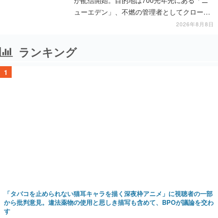
ューエデン」、不燃の管理者としてクローン
人間を増やし、加工して神に捧げる
2026年8月8日
ランキング
1
「タバコを止められない猫耳キャラを描く深夜枠アニメ」に視聴者の一部
から批判意見。違法薬物の使用と思しき描写も含めて、BPOが議論を交わ
す