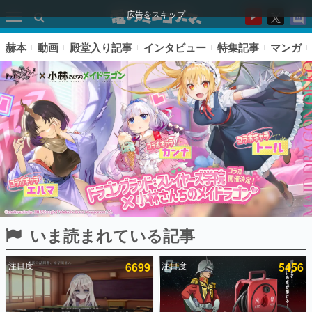
広告をスキップ
赫本
動画
殿堂入り記事
インタビュー
特集記事
マンガ
いま読まれている記事
ピックアップ
注目度
6699
注目度
5456
電ファミのいま読まれている記事ランキング
アプリセール情報