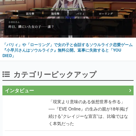
「パリィ」や「ローリング」で女の子と会話するソウルライク恋愛ゲーム
『小早川さんはソウルライク』無料公開。返事に失敗すると「YOU
DIED」
カテゴリーピックアップ
インタビュー
「現実より意味のある仮想世界を作る」
──『EVE Online』の生みの親が18年掲げ
続ける”クレイジーな宣言”は、比喩ではな
く本気だった