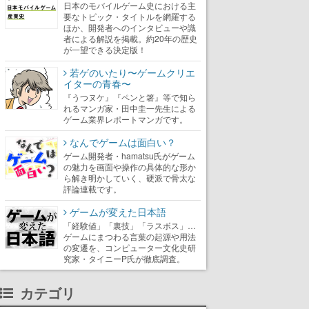
日本のモバイルゲーム史における主
要なトピック・タイトルを網羅する
ほか、開発者へのインタビューや識
者による解説を掲載。約20年の歴史
が一望できる決定版！
若ゲのいたり〜ゲームクリエ
イターの青春〜
『うつヌケ』『ペンと箸』等で知ら
れるマンガ家・田中圭一先生による
ゲーム業界レポートマンガです。
なんでゲームは面白い？
ゲーム開発者・hamatsu氏がゲーム
の魅力を画面や操作の具体的な形か
ら解き明かしていく、硬派で骨太な
評論連載です。
ゲームが変えた日本語
「経験値」「裏技」「ラスボス」…
ゲームにまつわる言葉の起源や用法
の変遷を、コンピューター文化史研
究家・タイニーP氏が徹底調査。
カテゴリ