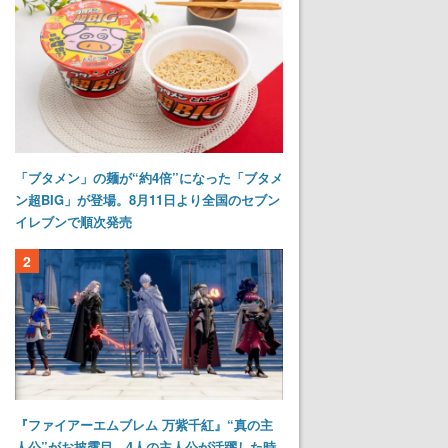
「ブタメン」の麺が“約4倍”になった「ブタメ
ン超BIG」が登場。8月11日より全国のセブン
イレブンで順次発売
2
『ファイアーエムブレム 万紫千紅』“真の主
人公”がお披露目。4人の主人公が活躍した時