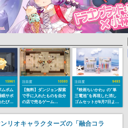
15961
10593
9493
注目度
注目度
ポムポム
【無料】ダンジョン探索
『映画ちいかわ』の“単
睡眠サポ
で手に入れたものを自分
三電池”を再現した消し
めたび』
の店で売るゲーム
ゴムセットが8月7日より
ラごとの
『Moonlighter』が
発売決定。公式は「在っ
しアラー
Steamにて無料配布中！
たものを 消しながら い
続編『Moonlighter 2』
つかなくなる 永遠のいの
サンリオキャラクターズの「融合コラ
の9月2日正式リリースを
ち」と紹介