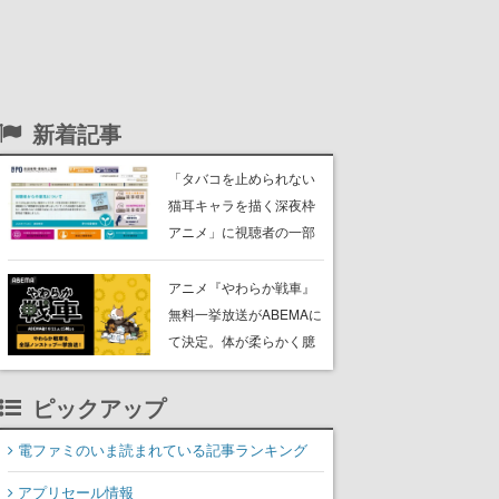
新着記事
「タバコを止められない
猫耳キャラを描く深夜枠
アニメ」に視聴者の一部
から批判意見。違法薬物
の使用と思わしき描写も
アニメ『やわらか戦車』
含めて、BPOが議論を交
無料一挙放送がABEMAに
わす
て決定。体が柔らかく臆
病な謎の兵器「やわらか
戦車」と仲間たちが巻き
ピックアップ
起こす出来事を描いた脱
力系コメディ
電ファミのいま読まれている記事ランキング
アプリセール情報