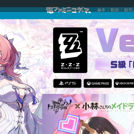
赫本
動画
殿堂