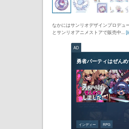
なかにはサンリオデザインプロデュ
とサンリオアニメストアで販売中...
AD
勇者パーティはぜんめ
インディー
RPG