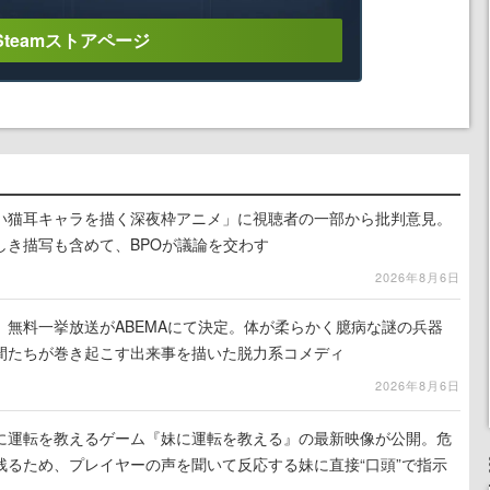
Steamストアページ
い猫耳キャラを描く深夜枠アニメ」に視聴者の一部から批判意見。
しき描写も含めて、BPOが議論を交わす
2026年8月6日
』無料一挙放送がABEMAにて決定。体が柔らかく臆病な謎の兵器
間たちが巻き起こす出来事を描いた脱力系コメディ
2026年8月6日
に運転を教えるゲーム『妹に運転を教える』の最新映像が公開。危
残るため、プレイヤーの声を聞いて反応する妹に直接“口頭”で指示