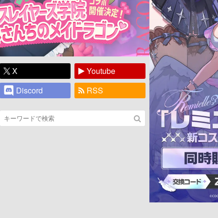
X
Youtube
Discord
RSS