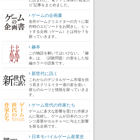
り”記事をまとめました。
ゲームの企画書
名作ゲームクリエイターの方々に製
作時のエピソードをお聞きし、ヒッ
トする企画（ゲーム）とは何か？を
探っていきます。
赫本
この物語を解いてはいけない。『赫
本』は、〈試験問題〉の形をした短
編ホラー小説集です。
新世代に訊く
これからのデジタルゲーム市場を担
う若きクリエイター達の姿を追い、
彼らのルーツと情熱を探っていきま
す。
ゲーム世代の作家たち
ゲームに多大な影響を受けた作家さ
んに取材し、ゲームが日本のコンテ
ンツ産業やカルチャーに与えた影響
を探る企画です。
日本モバイルゲーム産業史