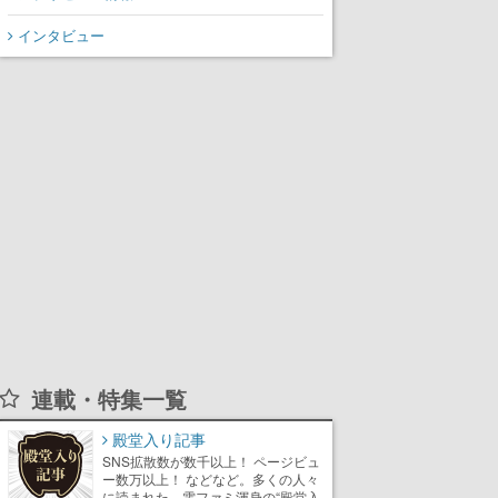
インタビュー
連載・特集一覧
殿堂入り記事
SNS拡散数が数千以上！ ページビュ
ー数万以上！ などなど。多くの人々
に読まれた、電ファミ渾身の“殿堂入