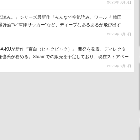
2026年8月6日
気読み。』シリーズ最新作『みんなで空気読み。ワールド 韓国
。“爆弾酒”や“軍隊サッカー”など、ディープなあるあるが飛び出す
2026年8月6日
A-KUが新作『百白（ヒャクビャク）』 開発を発表。ディレクタ
也氏が務める。Steamでの販売を予定しており、現在ストアペー
2026年8月6日