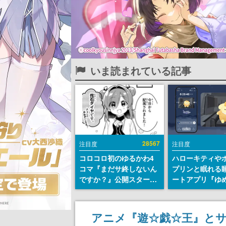
いま読まれている記事
28567
注目度
注目度
コロコロ初のゆるかわ4
ハローキティや
コマ『まだサ終しないん
プリンと眠れる
ですか？』公開スター
ートアプリ『ゆ
ト。主人公は新入社員の
が配信中。キャ
侘石ダイヤ、ゲーム会社
ASMRや目覚ま
を舞台にトラブルへ対応
ムも搭載
アニメ『遊☆戯☆王』と
する社員たちを描く