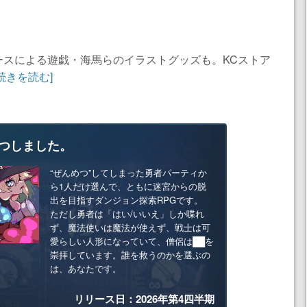
ースによる遊戯・海馬らのイラストグッズも。KCストア
[続きを読む]
つしました。
“ぜんめつ”してしまった勇者パーティか
ら1人だけ選んで、ともに迷宮からの脱
出を目指すダンジョン探索RPGです。
ただし勇者は「はい/いいえ」しか喋れ
ず、魔法使いは魔法が使えず、戦士は可
愛らしい人形になっていて、僧侶は██を
崇拝しています。誰を救うのかを選ぶの
は、あなたです。
リリース日：2026年第4四半期