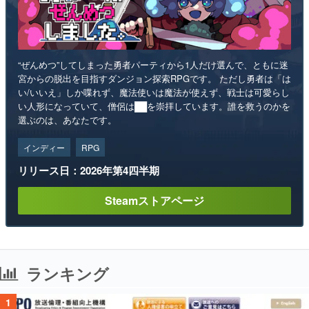
“ぜんめつ”してしまった勇者パーティから1人だけ選んで、ともに迷
宮からの脱出を目指すダンジョン探索RPGです。 ただし勇者は「は
い/いいえ」しか喋れず、魔法使いは魔法が使えず、戦士は可愛らし
い人形になっていて、僧侶は██を崇拝しています。誰を救うのかを
選ぶのは、あなたです。
インディー
RPG
リリース日：2026年第4四半期
Steamストアページ
ランキング
1