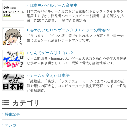
日本モバイルゲーム産業史
日本のモバイルゲーム史における主要なトピック・タイトルを
網羅するほか、開発者へのインタビューや識者による解説を掲
載。約20年の歴史が一望できる決定版！
若ゲのいたり〜ゲームクリエイターの青春〜
『うつヌケ』『ペンと箸』等で知られるマンガ家・田中圭一先
生によるゲーム業界レポートマンガです。
なんでゲームは面白い？
ゲーム開発者・hamatsu氏がゲームの魅力を画面や操作の具体的
な形から解き明かしていく、硬派で骨太な評論連載です。
ゲームが変えた日本語
「経験値」「裏技」「ラスボス」… ゲームにまつわる言葉の起
源や用法の変遷を、コンピューター文化史研究家・タイニーP氏
が徹底調査。
カテゴリ
特集記事
マンガ