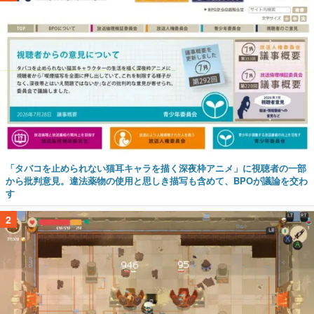
「タバコを止められない猫耳キャラを描く深夜枠アニメ」に視聴者の一部
から批判意見。違法薬物の使用と思しき描写も含めて、BPOが議論を交わ
す
2