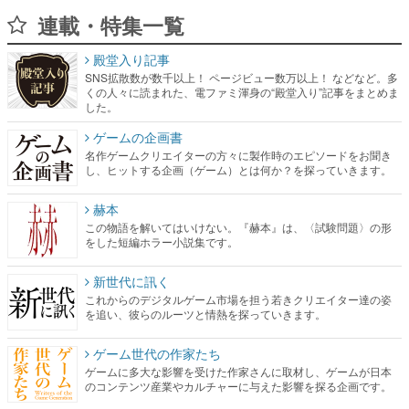
連載・特集一覧
殿堂入り記事
SNS拡散数が数千以上！ ページビュー数万以上！ などなど。多
くの人々に読まれた、電ファミ渾身の“殿堂入り”記事をまとめま
した。
ゲームの企画書
名作ゲームクリエイターの方々に製作時のエピソードをお聞き
し、ヒットする企画（ゲーム）とは何か？を探っていきます。
赫本
この物語を解いてはいけない。『赫本』は、〈試験問題〉の形
をした短編ホラー小説集です。
新世代に訊く
これからのデジタルゲーム市場を担う若きクリエイター達の姿
を追い、彼らのルーツと情熱を探っていきます。
ゲーム世代の作家たち
ゲームに多大な影響を受けた作家さんに取材し、ゲームが日本
のコンテンツ産業やカルチャーに与えた影響を探る企画です。