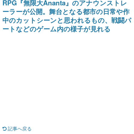
RPG『無限大Ananta』のアナウンストレ
日本のコンテンツ産業やカルチャーに与えた影響を探る企
ーラーが公開。舞台となる都市の日常や作
画です。
中のカットシーンと思われるもの、戦闘パ
日本モバイルゲーム産業史
日本のモバイルゲーム史における主要なトピック・タイト
ートなどのゲーム内の様子が見れる
ルを網羅するほか、開発者へのインタビューや識者による
解説を掲載。約20年の歴史が一望できる決定版！
若ゲのいたり〜ゲームクリエイターの青春〜
『うつヌケ』『ペンと箸』等で知られるマンガ家・田中圭
一先生によるゲーム業界レポートマンガです。
なんでゲームは面白い？
ゲーム開発者・hamatsu氏がゲームの魅力を画面や操作の
具体的な形から解き明かしていく、硬派で骨太な評論連載
です。
ゲームが変えた日本語
「経験値」「裏技」「ラスボス」… ゲームにまつわる言葉
の起源や用法の変遷を、コンピューター文化史研究家・タ
イニーP氏が徹底調査。
カテゴリ
記事へ戻る
特集記事