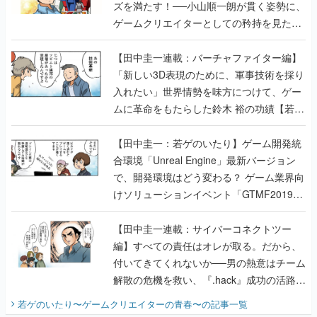
ズを満たす！──小山順一朗が貫く姿勢に、
ゲームクリエイターとしての矜持を見た
【若ゲのいたり最終回】
【田中圭一連載：バーチャファイター編】
「新しい3D表現のために、軍事技術を採り
入れたい」世界情勢を味方につけて、ゲー
ムに革命をもたらした鈴木 裕の功績【若ゲ
のいたり】
【田中圭一：若ゲのいたり】ゲーム開発統
合環境「Unreal Engine」最新バージョン
で、開発環境はどう変わる？ ゲーム業界向
けソリューションイベント「GTMF2019」
に行って、より理解を深めよう【PR】
【田中圭一連載：サイバーコネクトツー
編】すべての責任はオレが取る。だから、
付いてきてくれないか──男の熱意はチーム
解散の危機を救い、『.hack』成功の活路を
開く。業界の快男児・松山 洋に流れる血は
若ゲのいたり〜ゲームクリエイターの青春〜
の記事一覧
『少年ジャンプ』色だった【若ゲのいた