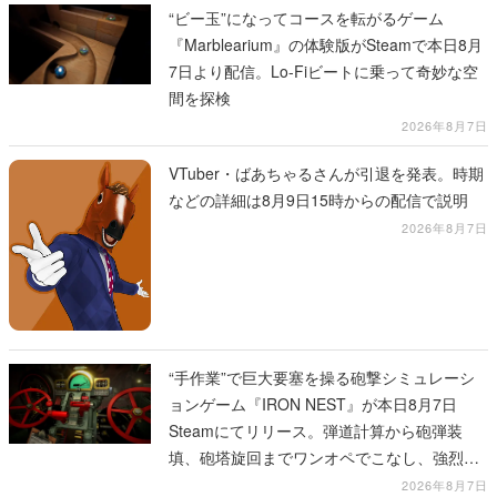
“ビー玉”になってコースを転がるゲーム
『Marblearium』の体験版がSteamで本日8月
7日より配信。Lo-Fiビートに乗って奇妙な空
間を探検
2026年8月7日
VTuber・ばあちゃるさんが引退を発表。時期
などの詳細は8月9日15時からの配信で説明
2026年8月7日
“手作業”で巨大要塞を操る砲撃シミュレーシ
ョンゲーム『IRON NEST』が本日8月7日
Steamにてリリース。弾道計算から砲弾装
填、砲塔旋回までワンオペでこなし、強烈な
一撃をブチかませるロマンある作品
2026年8月7日