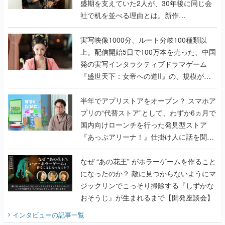
盛期を支えていた2人が、30年後に同じ会
社で机を並べる理由とは。新作
『TATSUJIN EXTREME』で初タッグを組
んだレジェンド2人に訊く開発秘話
実写映像1000分、ルート分岐100種類以
上。配信開始5日で100万本を売った、中国
発の実写インタラクティブドラマゲーム
『盛世天下：女帝への道II』の、規模が違
うこだわりをプロデューサーに聞いた
半年でアプリストアをオープン？ スマホア
プリの“代替ストア”として、わずか6ヵ月で
国内向けローンチを行った発見型ストア
『あっぷアリーナ！』仕掛け人に話を聞い
てみた
なぜ “あの花王” がホラーゲームを作ること
になったのか？ 敵に見つからないようにマ
ジックリンでこっそり掃除する『しずかな
おそうじ』が生まれるまで【開発座談会】
インタビュー
の記事一覧