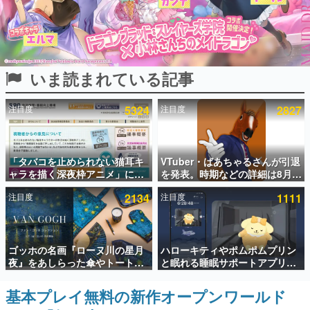
インタビュー
連載・特集一覧
いま読まれている記事
殿堂入り記事
SNS拡散数が数千以上！ ページビュー数万以上！ などな
ど。多くの人々に読まれた、電ファミ渾身の“殿堂入り”記
注目度
5324
注目度
2827
事をまとめました。
ゲームの企画書
名作ゲームクリエイターの方々に製作時のエピソードをお
聞きし、ヒットする企画（ゲーム）とは何か？を探ってい
「タバコを止められない猫耳キ
VTuber・ばあちゃるさんが引退
きます。
ャラを描く深夜枠アニメ」に視
を発表。時期などの詳細は8月9
聴者の一部から批判意見。違法
日15時からの配信で説明
赫本
注目度
2134
注目度
1111
薬物の使用と思しき描写も含め
この物語を解いてはいけない。『赫本』は、〈試験問題〉
て、BPOが議論を交わす
の形をした短編ホラー小説集です。
新世代に訊く
ゴッホの名画『ローヌ川の星月
ハローキティやポムポムプリン
これからのデジタルゲーム市場を担う若きクリエイター達
夜』をあしらった傘やトートバ
と眠れる睡眠サポートアプリ
の姿を追い、彼らのルーツと情熱を探っていきます。
ッグなどが登場。8月7日21時よ
『ゆめたび』が配信中。キャラ
り2日間限定で予約販売
ごとのASMRや目覚ましアラー
基本プレイ無料の新作オープンワールド
ゲーム世代の作家たち
ムも搭載
ゲームに多大な影響を受けた作家さんに取材し、ゲームが