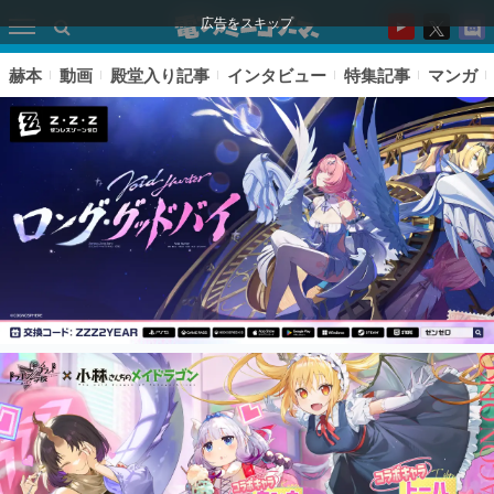
広告をスキップ
赫本
動画
殿堂入り記事
インタビュー
特集記事
マンガ
ピックアップ
電ファミのいま読まれている記事ランキング
アプリセール情報