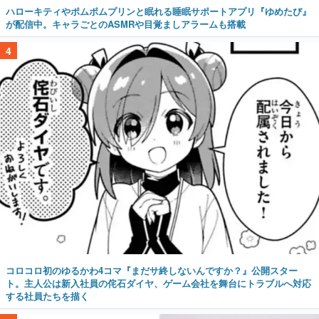
ハローキティやポムポムプリンと眠れる睡眠サポートアプリ『ゆめたび』
が配信中。キャラごとのASMRや目覚ましアラームも搭載
4
コロコロ初のゆるかわ4コマ『まだサ終しないんですか？』公開スター
ト。主人公は新入社員の侘石ダイヤ、ゲーム会社を舞台にトラブルへ対応
する社員たちを描く