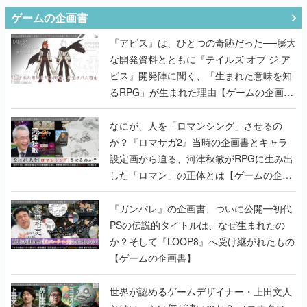
ゲームの企画書
『アビス』は、ひとつの奇跡だった──膨大
な開発資料とともに『テイルズ オブ ジ ア
ビス』開発陣に聞く、「生まれた意味を知
るRPG」が生まれた理由【ゲームの企画
書】
なにが、人を「ロマンシング」させるの
か？『ロマサガ2』当時の企画書とキャラ
設定画から迫る、河津秋敏がRPGに生み出
した「ロマン」の正体とは【ゲームの企画
書】
『ガンパレ』の企画書、ついに公開━初代
PSの伝説的タイトルは、なぜ生まれたの
か？そして『LOOP8』へ受け継がれたもの
【ゲームの企画書】
世界が認めるゲームデザイナー・上田文人