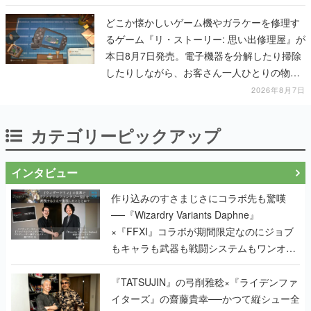
どこか懐かしいゲーム機やガラケーを修理す
るゲーム『リ・ストーリー: 思い出修理屋』が
本日8月7日発売。電子機器を分解したり掃除
したりしながら、お客さん一人ひとりの物語
に耳を傾ける
2026年8月7日
カテゴリーピックアップ
インタビュー
作り込みのすさまじさにコラボ先も驚嘆
──『Wizardry Variants Daphne』
×『FFXI』コラボが期間限定なのにジョブ
もキャラも武器も戦闘システムもワンオフ
で作り込まれた理由を両ディレクターに聞
く
『TATSUJIN』の弓削雅稔×『ライデンファ
イターズ』の齋藤貴幸──かつて縦シュー全