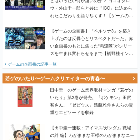
とはいったい何が凄いのか？ ヨコオタロ
ウ・外山圭一郎らと共に『ICO』に込めら
れたこだわりを語り尽くす！【ゲームの企
画書】
【ゲームの企画書】『ペルソナ3』を築き
上げたのは反骨心とリスペクトだった。赤
い企画書のもとに集った“愚連隊”がシリー
ズを生まれ変わらせるまで【橋野桂インタ
ビュー】
ゲームの企画書
の記事一覧
若ゲのいたり〜ゲームクリエイターの青春〜
田中圭一のゲーム業界取材マンガ『若ゲの
いたり』第2巻が発売。『ポケモン』田尻
智さん、『ゼビウス』遠藤雅伸さんらの貴
重なエピソードを収録
【田中圭一連載：アイマス/ガンダム 戦場
の絆 編】わがままな王様のわがままなニー