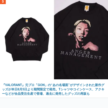
5
『VALORANT』元プロ「GON」の“あの名場面”がデザインされた新作グ
ッズが本日8月5日より期間限定で発売。Tシャツやコインケース、アクキ
ーなどが全品受注生産で登場、過去に発売したグッズの再販も