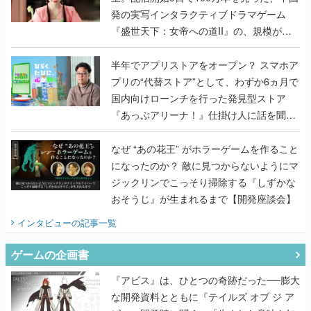
発の実写インタラクティブドラマゲーム
『盛世天下：女帝への道II』の、規模が違
うこだわりをプロデューサーに聞いた
半年でアプリストアをオープン？ スマホア
プリの“代替ストア”として、わずか6ヵ月で
国内向けローンチを行った発見型ストア
『あっぷアリーナ！』仕掛け人に話を聞い
てみた
なぜ “あの花王” がホラーゲームを作ること
になったのか？ 敵に見つからないようにマ
ジックリンでこっそり掃除する『しずかな
おそうじ』が生まれるまで【開発座談会】
インタビュー
の記事一覧
ゲームの企画書
『アビス』は、ひとつの奇跡だった──膨大
な開発資料とともに『テイルズ オブ ジ ア