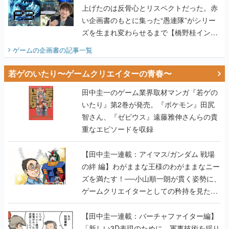
上げたのは反骨心とリスペクトだった。赤
い企画書のもとに集った“愚連隊”がシリー
ズを生まれ変わらせるまで【橋野桂インタ
ビュー】
ゲームの企画書
の記事一覧
若ゲのいたり〜ゲームクリエイターの青春〜
田中圭一のゲーム業界取材マンガ『若ゲの
いたり』第2巻が発売。『ポケモン』田尻
智さん、『ゼビウス』遠藤雅伸さんらの貴
重なエピソードを収録
【田中圭一連載：アイマス/ガンダム 戦場
の絆 編】わがままな王様のわがままなニー
ズを満たす！──小山順一朗が貫く姿勢に、
ゲームクリエイターとしての矜持を見た
【若ゲのいたり最終回】
【田中圭一連載：バーチャファイター編】
「新しい3D表現のために、軍事技術を採り