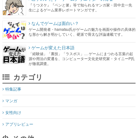
『うつヌケ』『ペンと箸』等で知られるマンガ家・田中圭一先
生によるゲーム業界レポートマンガです。
なんでゲームは面白い？
ゲーム開発者・hamatsu氏がゲームの魅力を画面や操作の具体的
な形から解き明かしていく、硬派で骨太な評論連載です。
ゲームが変えた日本語
「経験値」「裏技」「ラスボス」… ゲームにまつわる言葉の起
源や用法の変遷を、コンピューター文化史研究家・タイニーP氏
が徹底調査。
カテゴリ
特集記事
マンガ
女性向け
アプリレビュー