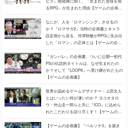
ビス』開発陣に聞く、「生まれた意味を知
るRPG」が生まれた理由【ゲームの企画
書】
なにが、人を「ロマンシング」させるの
か？『ロマサガ2』当時の企画書とキャラ
設定画から迫る、河津秋敏がRPGに生み出
した「ロマン」の正体とは【ゲームの企画
書】
『ガンパレ』の企画書、ついに公開━初代
PSの伝説的タイトルは、なぜ生まれたの
か？そして『LOOP8』へ受け継がれたもの
【ゲームの企画書】
世界が認めるゲームデザイナー・上田文人
とはいったい何が凄いのか？ ヨコオタロ
ウ・外山圭一郎らと共に『ICO』に込めら
れたこだわりを語り尽くす！【ゲームの企
画書】
【ゲームの企画書】『ペルソナ3』を築き