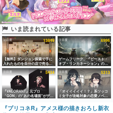
インタビュー
連載・特集一覧
いま読まれている記事
殿堂入り記事
SNS拡散数が数千以上！ ページビュー数万以上！ などな
ど。多くの人々に読まれた、電ファミ渾身の“殿堂入り”記
注目度
13849
注目度
6996
事をまとめました。
ゲームの企画書
名作ゲームクリエイターの方々に製作時のエピソードをお
聞きし、ヒットする企画（ゲーム）とは何か？を探ってい
【無料】ダンジョン探索で手に
ゲームフリーク、『ビースト・
きます。
入れたものを自分の店で売るゲ
オブ・リンカネーション』の継
ーム『Moonlighter』がSteam
続的なアプデ方針を表明。ユー
赫本
注目度
5434
注目度
5313
にて無料配布中！続編
ザーからの意見を真摯に受け止
この物語を解いてはいけない。『赫本』は、〈試験問題〉
『Moonlighter 2』の9月2日正
めて対応へ。修正パッチは約1週
の形をした短編ホラー小説集です。
式リリースを記念したキャンペ
間以内に配信される予定
ーン
新世代に訊く
『VALORANT』元プロ
「オイイイイイ！？」系ツッコ
これからのデジタルゲーム市場を担う若きクリエイター達
「GON」の“あの名場面”がデザ
ミ女子が攻略対象の恋愛ノベル
の姿を追い、彼らのルーツと情熱を探っていきます。
インされた新作グッズが本日8月
ゲーム『美術部カノジョ』
5日より期間限定で発売。Tシャ
Steamストアページが公開。
『プリコネR』アメス様の描きおろし新衣
ゲーム世代の作家たち
ツやコインケース、アクキーな
「お前らーそろそろ自重しろ
ゲームに多大な影響を受けた作家さんに取材し、ゲームが