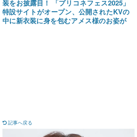
装をお披露目！ 「プリコネフェス2025」
どが全品受注生産で登場、過去
ー？＾＾」暗黒微笑の夢女子
日本のコンテンツ産業やカルチャーに与えた影響を探る企
に発売したグッズの再販も
や、萌え声不思議ちゃん女子と
特設サイトがオープン、公開されたKVの
画です。
青春を謳歌
中に新衣装に身を包むアメス様のお姿が
日本モバイルゲーム産業史
日本のモバイルゲーム史における主要なトピック・タイト
ルを網羅するほか、開発者へのインタビューや識者による
解説を掲載。約20年の歴史が一望できる決定版！
若ゲのいたり〜ゲームクリエイターの青春〜
『うつヌケ』『ペンと箸』等で知られるマンガ家・田中圭
一先生によるゲーム業界レポートマンガです。
なんでゲームは面白い？
ゲーム開発者・hamatsu氏がゲームの魅力を画面や操作の
具体的な形から解き明かしていく、硬派で骨太な評論連載
です。
ゲームが変えた日本語
「経験値」「裏技」「ラスボス」… ゲームにまつわる言葉
の起源や用法の変遷を、コンピューター文化史研究家・タ
イニーP氏が徹底調査。
カテゴリ
記事へ戻る
特集記事