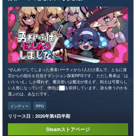
“ぜんめつ”してしまった勇者パーティから1人だけ選んで、ともに迷
宮からの脱出を目指すダンジョン探索RPGです。 ただし勇者は「は
い/いいえ」しか喋れず、魔法使いは魔法が使えず、戦士は可愛らし
い人形になっていて、僧侶は██を崇拝しています。誰を救うのかを
選ぶのは、あなたです。
インディー
RPG
リリース日：2026年第4四半期
Steamストアページ