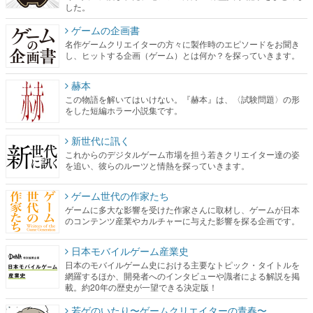
した。
ゲームの企画書
名作ゲームクリエイターの方々に製作時のエピソードをお聞き
し、ヒットする企画（ゲーム）とは何か？を探っていきます。
赫本
この物語を解いてはいけない。『赫本』は、〈試験問題〉の形
をした短編ホラー小説集です。
新世代に訊く
これからのデジタルゲーム市場を担う若きクリエイター達の姿
を追い、彼らのルーツと情熱を探っていきます。
ゲーム世代の作家たち
ゲームに多大な影響を受けた作家さんに取材し、ゲームが日本
のコンテンツ産業やカルチャーに与えた影響を探る企画です。
日本モバイルゲーム産業史
日本のモバイルゲーム史における主要なトピック・タイトルを
網羅するほか、開発者へのインタビューや識者による解説を掲
載。約20年の歴史が一望できる決定版！
若ゲのいたり〜ゲームクリエイターの青春〜