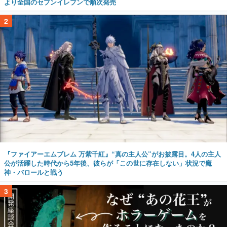
より全国のセブンイレブンで順次発売
2
『ファイアーエムブレム 万紫千紅』“真の主人公”がお披露目。4人の主人
公が活躍した時代から5年後、彼らが「この世に存在しない」状況で魔
神・バロールと戦う
3