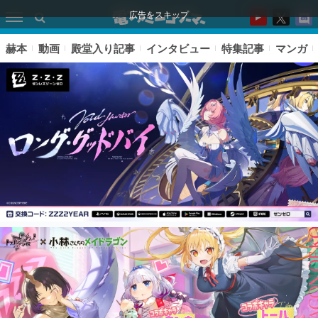
広告をスキップ
赫本
動画
殿堂入り記事
インタビュー
特集記事
マンガ
ピックアップ
電ファミのいま読まれている記事ランキング
アプリセール情報