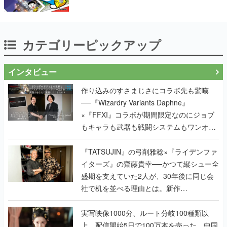
カテゴリーピックアップ
インタビュー
作り込みのすさまじさにコラボ先も驚嘆
──『Wizardry Variants Daphne』
×『FFXI』コラボが期間限定なのにジョブ
もキャラも武器も戦闘システムもワンオフ
で作り込まれた理由を両ディレクターに聞
く
『TATSUJIN』の弓削雅稔×『ライデンファ
イターズ』の齋藤貴幸──かつて縦シュー全
盛期を支えていた2人が、30年後に同じ会
社で机を並べる理由とは。新作
『TATSUJIN EXTREME』で初タッグを組
んだレジェンド2人に訊く開発秘話
実写映像1000分、ルート分岐100種類以
上。配信開始5日で100万本を売った、中国