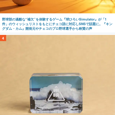
野球部の過酷な“補欠”を体験するゲーム『球ひろいSimulator』が「1
件」のウィッシュリストをもとにチェコ語に対応しSNSで話題に。『キン
グダム・カム』開発元やチェコのプロ野球選手から称賛の声
4