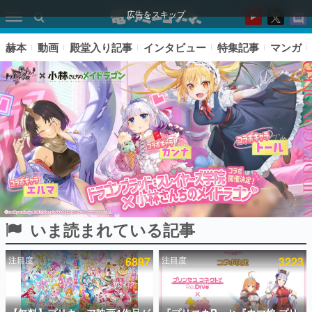
広告をスキップ
赫本
動画
殿堂入り記事
インタビュー
特集記事
マンガ
いま読まれている記事
ピックアップ
注目度
6897
注目度
3223
電ファミのいま読まれている記事ランキング
アプリセール情報