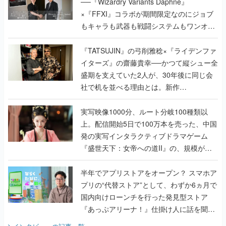
──『Wizardry Variants Daphne』
×『FFXI』コラボが期間限定なのにジョブ
もキャラも武器も戦闘システムもワンオフ
で作り込まれた理由を両ディレクターに聞
く
『TATSUJIN』の弓削雅稔×『ライデンファ
イターズ』の齋藤貴幸──かつて縦シュー全
盛期を支えていた2人が、30年後に同じ会
社で机を並べる理由とは。新作
『TATSUJIN EXTREME』で初タッグを組
んだレジェンド2人に訊く開発秘話
実写映像1000分、ルート分岐100種類以
上。配信開始5日で100万本を売った、中国
発の実写インタラクティブドラマゲーム
『盛世天下：女帝への道II』の、規模が違
うこだわりをプロデューサーに聞いた
半年でアプリストアをオープン？ スマホア
プリの“代替ストア”として、わずか6ヵ月で
国内向けローンチを行った発見型ストア
『あっぷアリーナ！』仕掛け人に話を聞い
てみた