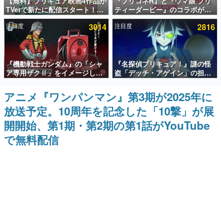
【無料】プリキュア映画4作品が
『プリコネR』と『ウマ娘 プリ
TVerで新たに配信スタート！な
ティーダービー』のコラボが決
インタビュー
んと2018年～2024年の映画ほぼ
定！“最大170連無料”の8.5周年
注目度
3014
注目度
2816
すべてが見放題に、ぶっちゃけ
キャンペーンなども発表
連載・特集一覧
ありえないラインナップ
殿堂入り記事
『機動戦士ガンダム』の「シャ
『名探偵プリキュア！』謎の怪
SNS拡散数が数千以上！ ページビュー数万以上！ などな
ど。多くの人々に読まれた、電ファミ渾身の“殿堂入り”記
ア専用ザクⅡ」をイメージした
盗「デッチ・アゲイン」の担当
事をまとめました。
散水ホースリールが予約開始。
キャストは天﨑滉平さんと判
本体にはシャアのパーソナルマ
明。『Re:ゼロから始める異世
アニメ『ワンパンマン』第3期が2025年に
ゲームの企画書
ークやジオン公国軍のエンブレ
界生活』オットー役、『ヒプノ
名作ゲームクリエイターの方々に製作時のエピソードをお
放送予定。10周年を記念した「10撃」が展
ム、型式番号などを配置
シスマイク』山田三郎役など
聞きし、ヒットする企画（ゲーム）とは何か？を探ってい
きます。
開開始、第1期・第2期の第1話がYouTube
赫本
で無料配信
この物語を解いてはいけない。『赫本』は、〈試験問題〉
の形をした短編ホラー小説集です。
新世代に訊く
これからのデジタルゲーム市場を担う若きクリエイター達
の姿を追い、彼らのルーツと情熱を探っていきます。
ゲーム世代の作家たち
ゲームに多大な影響を受けた作家さんに取材し、ゲームが