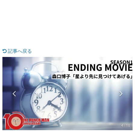
日本のコンテンツ産業やカルチャーに与えた影響を探る企
画です。
日本モバイルゲーム産業史
日本のモバイルゲーム史における主要なトピック・タイト
ルを網羅するほか、開発者へのインタビューや識者による
解説を掲載。約20年の歴史が一望できる決定版！
若ゲのいたり〜ゲームクリエイターの青春〜
『うつヌケ』『ペンと箸』等で知られるマンガ家・田中圭
記事へ戻る
一先生によるゲーム業界レポートマンガです。
なんでゲームは面白い？
ゲーム開発者・hamatsu氏がゲームの魅力を画面や操作の
具体的な形から解き明かしていく、硬派で骨太な評論連載
です。
ゲームが変えた日本語
「経験値」「裏技」「ラスボス」… ゲームにまつわる言葉
の起源や用法の変遷を、コンピューター文化史研究家・タ
イニーP氏が徹底調査。
カテゴリ
4 / 10
特集記事