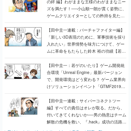
の絆 編】わがままな王様のわがままなニー
ズを満たす！──小山順一朗が貫く姿勢に、
ゲームクリエイターとしての矜持を見た
【若ゲのいたり最終回】
【田中圭一連載：バーチャファイター編】
「新しい3D表現のために、軍事技術を採り
入れたい」世界情勢を味方につけて、ゲー
ムに革命をもたらした鈴木 裕の功績【若ゲ
のいたり】
【田中圭一：若ゲのいたり】ゲーム開発統
合環境「Unreal Engine」最新バージョン
で、開発環境はどう変わる？ ゲーム業界向
けソリューションイベント「GTMF2019」
に行って、より理解を深めよう【PR】
【田中圭一連載：サイバーコネクトツー
編】すべての責任はオレが取る。だから、
付いてきてくれないか──男の熱意はチーム
解散の危機を救い、『.hack』成功の活路を
開く。業界の快男児・松山 洋に流れる血は