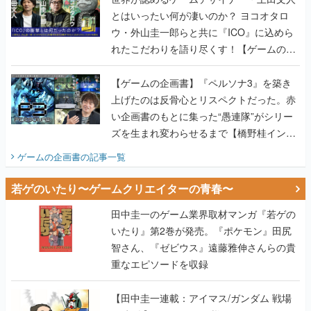
とはいったい何が凄いのか？ ヨコオタロ
ウ・外山圭一郎らと共に『ICO』に込めら
れたこだわりを語り尽くす！【ゲームの企
画書】
【ゲームの企画書】『ペルソナ3』を築き
上げたのは反骨心とリスペクトだった。赤
い企画書のもとに集った“愚連隊”がシリー
ズを生まれ変わらせるまで【橋野桂インタ
ビュー】
ゲームの企画書
の記事一覧
若ゲのいたり〜ゲームクリエイターの青春〜
田中圭一のゲーム業界取材マンガ『若ゲの
いたり』第2巻が発売。『ポケモン』田尻
智さん、『ゼビウス』遠藤雅伸さんらの貴
重なエピソードを収録
【田中圭一連載：アイマス/ガンダム 戦場