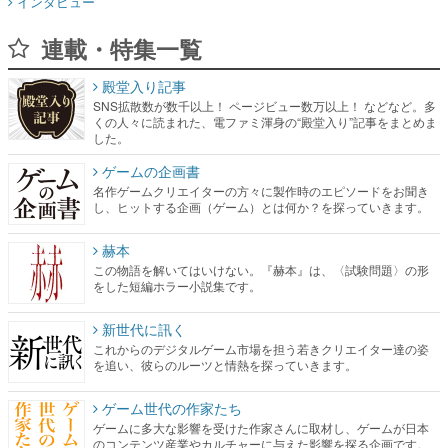
インタビュー
連載・特集一覧
殿堂入り記事
SNS拡散数が数千以上！ ページビュー数万以上！ などなど。多
くの人々に読まれた、電ファミ渾身の“殿堂入り”記事をまとめま
した。
ゲームの企画書
名作ゲームクリエイターの方々に製作時のエピソードをお聞き
し、ヒットする企画（ゲーム）とは何か？を探っていきます。
赫本
この物語を解いてはいけない。『赫本』は、〈試験問題〉の形
をした短編ホラー小説集です。
新世代に訊く
これからのデジタルゲーム市場を担う若きクリエイター達の姿
を追い、彼らのルーツと情熱を探っていきます。
ゲーム世代の作家たち
ゲームに多大な影響を受けた作家さんに取材し、ゲームが日本
のコンテンツ産業やカルチャーに与えた影響を探る企画です。