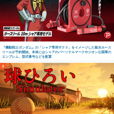
『機動戦士ガンダム』の「シャア専用ザクⅡ」をイメージした散水ホース
リールが予約開始。本体にはシャアのパーソナルマークやジオン公国軍の
エンブレム、型式番号などを配置
3