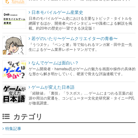
日本モバイルゲーム産業史
日本のモバイルゲーム史における主要なトピック・タイトルを
網羅するほか、開発者へのインタビューや識者による解説を掲
載。約20年の歴史が一望できる決定版！
若ゲのいたり〜ゲームクリエイターの青春〜
『うつヌケ』『ペンと箸』等で知られるマンガ家・田中圭一先
生によるゲーム業界レポートマンガです。
なんでゲームは面白い？
ゲーム開発者・hamatsu氏がゲームの魅力を画面や操作の具体的
な形から解き明かしていく、硬派で骨太な評論連載です。
ゲームが変えた日本語
「経験値」「裏技」「ラスボス」… ゲームにまつわる言葉の起
源や用法の変遷を、コンピューター文化史研究家・タイニーP氏
が徹底調査。
カテゴリ
特集記事