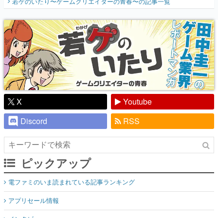
若ゲのいたり〜ゲームクリエイターの青春〜
の記事一覧
『少年ジャンプ』色だった【若ゲのいた
り】
X
Youtube
Discord
RSS
ピックアップ
電ファミのいま読まれている記事ランキング
アプリセール情報