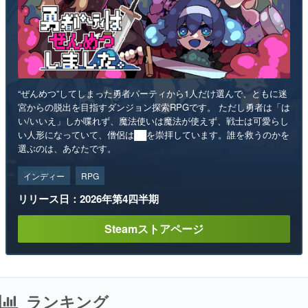
“ぜんめつ”してしまった勇者パーティから1人だけ選んで、ともに迷
宮からの脱出を目指すダンジョン探索RPGです。 ただし勇者は「は
い/いいえ」しか喋れず、魔法使いは魔法が使えず、戦士は可愛らし
い人形になっていて、僧侶は██を崇拝しています。誰を救うのかを
選ぶのは、あなたです。
インディー
RPG
リリース日：2026年第4四半期
Steamストアページ
ランキング