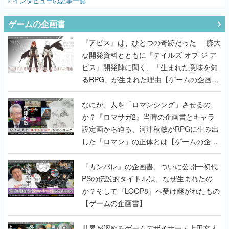
インタビュー
の記事一覧
ゲームの企画書
『アビス』は、ひとつの奇跡だった──膨大
な開発資料とともに『テイルズ オブ ジ ア
ビス』開発陣に聞く、「生まれた意味を知
るRPG」が生まれた理由【ゲームの企画
書】
なにが、人を「ロマンシング」させるの
か？『ロマサガ2』当時の企画書とキャラ
設定画から迫る、河津秋敏がRPGに生み出
した「ロマン」の正体とは【ゲームの企画
書】
『ガンパレ』の企画書、ついに公開━初代
PSの伝説的タイトルは、なぜ生まれたの
か？そして『LOOP8』へ受け継がれたもの
【ゲームの企画書】
世界が認めるゲームデザイナー・上田文人