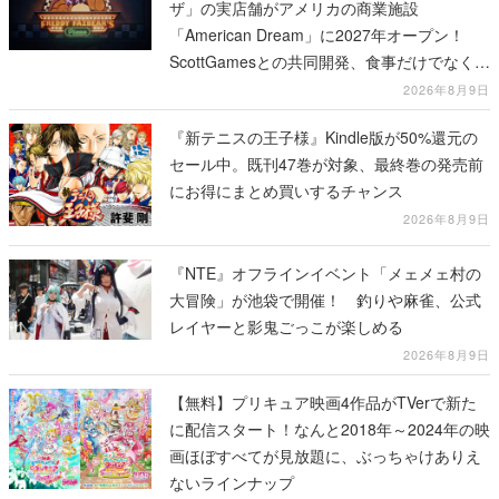
ザ」の実店舗がアメリカの商業施設
「American Dream」に2027年オープン！
ScottGamesとの共同開発、食事だけでなくス
テージショーや没入型のホラー体験も楽しめ
2026年8月9日
る
『新テニスの王子様』Kindle版が50%還元の
セール中。既刊47巻が対象、最終巻の発売前
にお得にまとめ買いするチャンス
2026年8月9日
『NTE』オフラインイベント「メェメェ村の
大冒険」が池袋で開催！ 釣りや麻雀、公式
レイヤーと影鬼ごっこが楽しめる
2026年8月9日
【無料】プリキュア映画4作品がTVerで新た
に配信スタート！なんと2018年～2024年の映
画ほぼすべてが見放題に、ぶっちゃけありえ
ないラインナップ