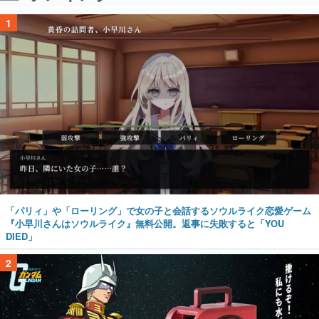
1
「パリィ」や「ローリング」で女の子と会話するソウルライク恋愛ゲーム
『小早川さんはソウルライク』無料公開。返事に失敗すると「YOU
DIED」
2