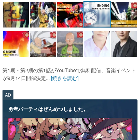
マンガ
女性向け
アプリレビュー
その他
電ファミニコゲーマーとは？
第1期・第2期の第1話がYouTubeで無料配信、音楽イベント
運営：株式会社マレ
が9月14日開催決定...
[続きを読む]
AD
勇者パーティはぜんめつしました。