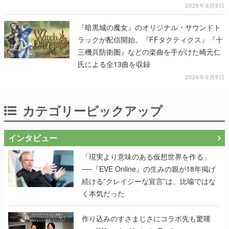
2026年8月9日
『暗黒城の魔女』のオリジナル・サウンドト
ラックが配信開始。『FFタクティクス』『十
三機兵防衛圏』などの楽曲を手がけた崎元仁
氏による全13曲を収録
2026年8月9日
カテゴリーピックアップ
インタビュー
「現実より意味のある仮想世界を作る」
──『EVE Online』の生みの親が18年掲げ
続ける”クレイジーな宣言”は、比喩ではな
く本気だった
作り込みのすさまじさにコラボ先も驚嘆