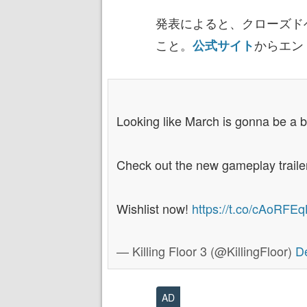
発表によると、クローズド
こと。
からエン
公式サイト
Looking like March is gonna be a 
Check out the new gameplay trailer 
Wishlist now!
https://t.co/cAoRFE
— Killing Floor 3 (@KillingFloor)
D
AD