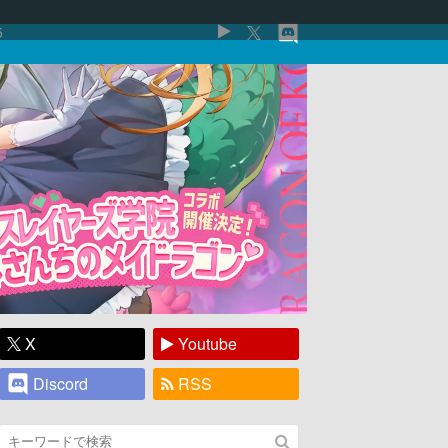
5
X
Youtube
Discord
RSS