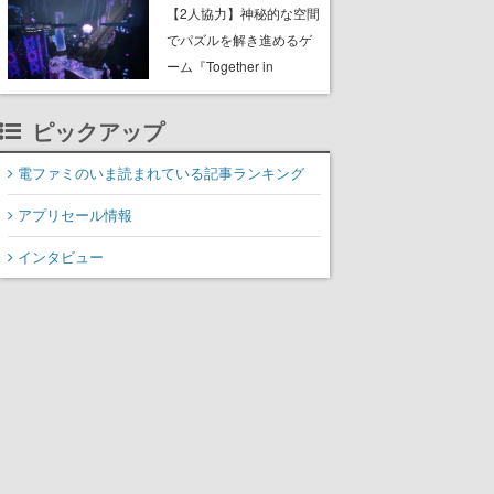
ャッチコピーは「三度の
【2人協力】神秘的な空間
飯より靴を舐めよう」と
でパズルを解き進めるゲ
前のめり。公式アカウン
ーム『Together in
トも開設され、2026年リ
Forgotten Lands』が本日
リースに向けて開発中
8月8日Steamでリリー
ピックアップ
ス。時に忘れ去られた世
界の古代洞窟を舞台に、4
電ファミのいま読まれている記事ランキング
つのバイオームを探索し
アプリセール情報
ながら脱出を目指す
インタビュー