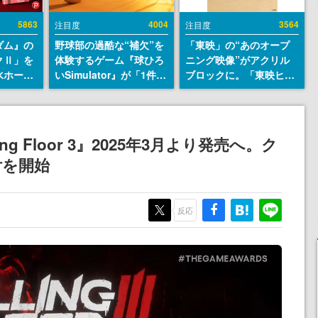
5863
4004
3564
注目度
注目度
ダム』の
野球部の過酷な“補欠”を
「東映」の“あのオープ
クⅡ」を
体験するゲーム『球ひろ
ニング映像”がアクリル
水ホース
いSimulator』が「1件」
ブロックに。「東映ヒス
始。本体
のウィッシュリストをも
トリカル グッズコレクシ
ーソナル
とにチェコ語に対応し
ョン」が8月下旬より発
公国軍の
SNSで話題に。『キング
売
式番号な
ダム・カム』開発元やチ
ng Floor 3』2025年3月より発売へ。ク
ェコのプロ野球選手から
付を開始
称賛の声
反応