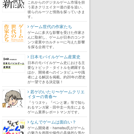
これからのデジタルゲーム市場を担
う若きクリエイター達の姿を追い、
彼らのルーツと情熱を探っていきま
す。
ゲーム世代の作家たち
ゲームに多大な影響を受けた作家さ
んに取材し、ゲームが日本のコンテ
ンツ産業やカルチャーに与えた影響
を探る企画です。
日本モバイルゲーム産業史
日本のモバイルゲーム史における主
要なトピック・タイトルを網羅する
ほか、開発者へのインタビューや識
者による解説を掲載。約20年の歴史
が一望できる決定版！
若ゲのいたり〜ゲームクリエ
イターの青春〜
『うつヌケ』『ペンと箸』等で知ら
れるマンガ家・田中圭一先生による
ゲーム業界レポートマンガです。
なんでゲームは面白い？
ゲーム開発者・hamatsu氏がゲーム
の魅力を画面や操作の具体的な形か