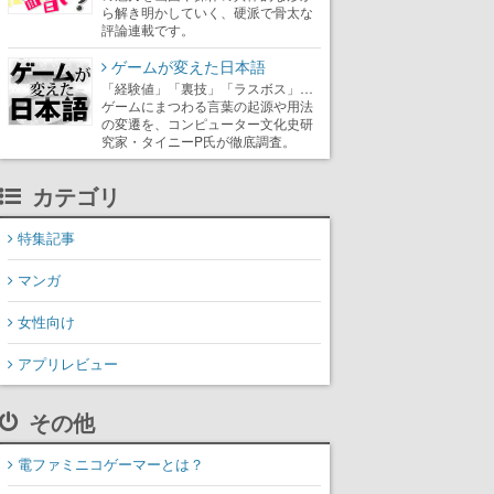
ら解き明かしていく、硬派で骨太な
評論連載です。
ゲームが変えた日本語
「経験値」「裏技」「ラスボス」…
ゲームにまつわる言葉の起源や用法
の変遷を、コンピューター文化史研
究家・タイニーP氏が徹底調査。
カテゴリ
特集記事
マンガ
女性向け
アプリレビュー
その他
電ファミニコゲーマーとは？