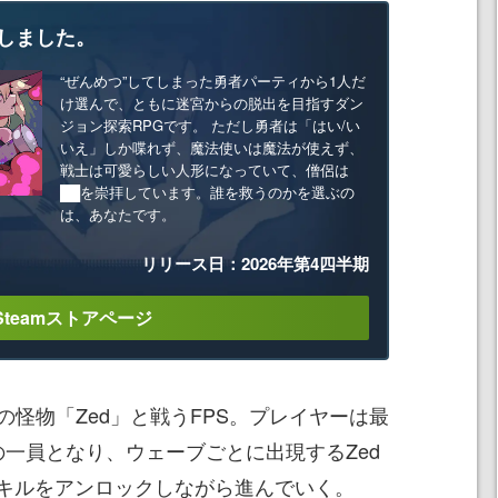
しました。
“ぜんめつ”してしまった勇者パーティから1人だ
け選んで、ともに迷宮からの脱出を目指すダン
ジョン探索RPGです。 ただし勇者は「はい/い
いえ」しか喋れず、魔法使いは魔法が使えず、
戦士は可愛らしい人形になっていて、僧侶は
██を崇拝しています。誰を救うのかを選ぶの
は、あなたです。
リリース日：2026年第4四半期
Steamストアページ
』は、人工の怪物「Zed」と戦うFPS。プレイヤーは最
の一員となり、ウェーブごとに出現するZed
キルをアンロックしながら進んでいく。