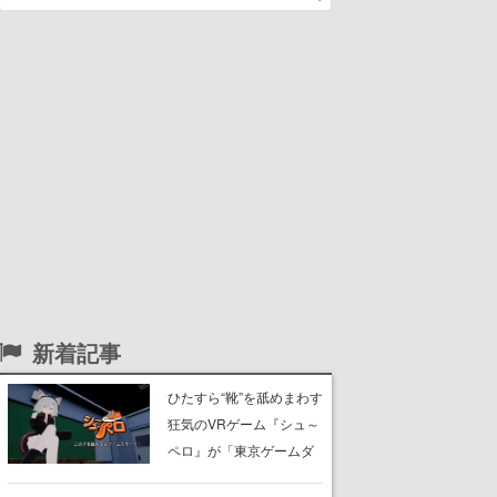
新着記事
ひたすら“靴”を舐めまわす
狂気のVRゲーム『シュ～
ペロ』が「東京ゲームダ
ンジョン」に展示中。キ