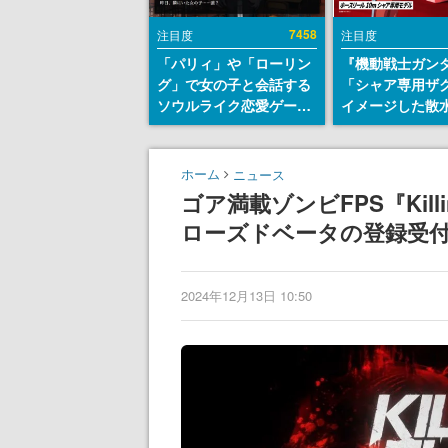
7458
注目度
注目度
「パリィ」や「ローリン
『機動戦士ガン
グ」で女の子と会話する
「シャア専用ザ
ソウルライク恋愛ゲーム
イメージした散
『小早川さんはソウルラ
リールが予約開
イク』無料公開。返事に
にはシャアのパ
失敗すると「YOU
マークやジオン
ホーム
ニュース
DIED」
エンブレム、型
ゴア満載ゾンビFPS『Killi
どを配置
ローズドベータの登録受
2024年12月13日 10:50