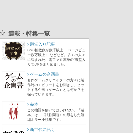
連載・特集一覧
殿堂入り記事
SNS拡散数が数千以上！ ページビュ
ー数万以上！ などなど。多くの人々
に読まれた、電ファミ渾身の“殿堂入
り”記事をまとめました。
ゲームの企画書
名作ゲームクリエイターの方々に製
作時のエピソードをお聞きし、ヒッ
トする企画（ゲーム）とは何か？を
探っていきます。
赫本
この物語を解いてはいけない。『赫
本』は、〈試験問題〉の形をした短
編ホラー小説集です。
新世代に訊く