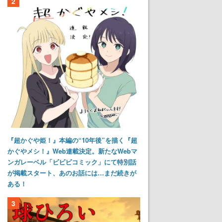
2
『超かぐや姫！』本編の“10年後”を描く『超
かぐやメシ！』Web連載決定。新たなWebマ
ンガレーベル「ビビビコミック」にて特別話
が掲載スタート、あのお話には…まだ続きが
ある！
3