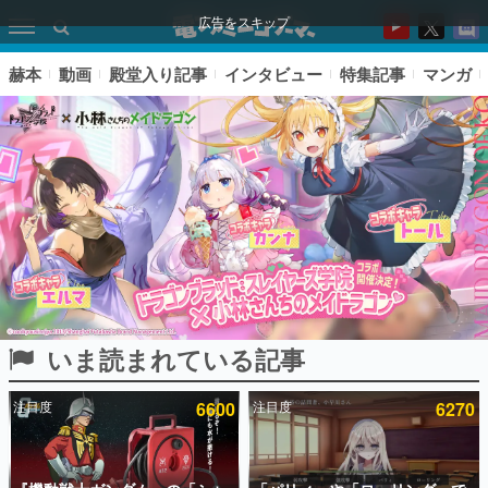
広告をスキップ
赫本
動画
殿堂入り記事
インタビュー
特集記事
マンガ
いま読まれている記事
ピックアップ
注目度
6600
注目度
6270
電ファミのいま読まれている記事ランキング
アプリセール情報