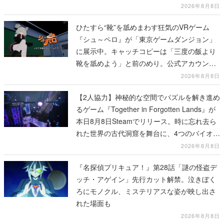
2026年8月8日
ひたすら“靴”を舐めまわす狂気のVRゲーム
『シュ～ペロ』が「東京ゲームダンジョン」
に展示中。キャッチコピーは「三度の飯より
靴を舐めよう」と前のめり。公式アカウント
も開設され、2026年リリースに向けて開発中
2026年8月8日
【2人協力】神秘的な空間でパズルを解き進め
るゲーム『Together in Forgotten Lands』が
本日8月8日Steamでリリース。時に忘れ去ら
れた世界の古代洞窟を舞台に、4つのバイオー
ムを探索しながら脱出を目指す
2026年8月8日
『名探偵プリキュア！』第28話「謎の怪盗デ
ッチ・アゲイン」先行カット解禁。泣きぼく
ろにモノクル、ミステリアスな姿が映し出さ
れた場面も
2026年8月8日