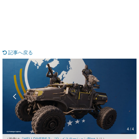
日本のコンテンツ産業やカルチャーに与えた影響を探る企
画です。
日本モバイルゲーム産業史
日本のモバイルゲーム史における主要なトピック・タイト
ルを網羅するほか、開発者へのインタビューや識者による
解説を掲載。約20年の歴史が一望できる決定版！
若ゲのいたり〜ゲームクリエイターの青春〜
『うつヌケ』『ペンと箸』等で知られるマンガ家・田中圭
記事へ戻る
一先生によるゲーム業界レポートマンガです。
なんでゲームは面白い？
ゲーム開発者・hamatsu氏がゲームの魅力を画面や操作の
具体的な形から解き明かしていく、硬派で骨太な評論連載
です。
ゲームが変えた日本語
「経験値」「裏技」「ラスボス」… ゲームにまつわる言葉
の起源や用法の変遷を、コンピューター文化史研究家・タ
イニーP氏が徹底調査。
カテゴリ
4 / 4
特集記事
（画像は
『HELLDIVERS 2』プレイステーションBlog
より）