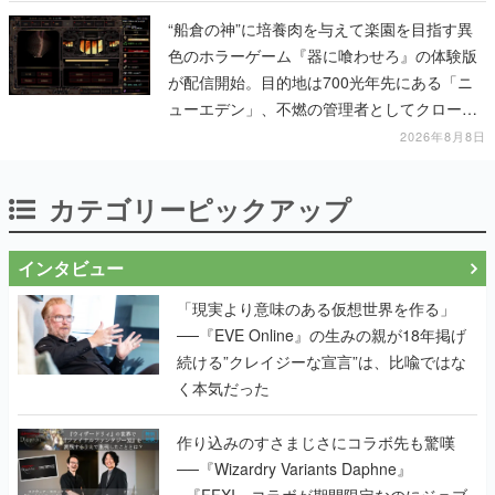
“船倉の神”に培養肉を与えて楽園を目指す異
色のホラーゲーム『器に喰わせろ』の体験版
が配信開始。目的地は700光年先にある「ニ
ューエデン」、不燃の管理者としてクローン
人間を増やし、加工して神に捧げる
2026年8月8日
カテゴリーピックアップ
インタビュー
「現実より意味のある仮想世界を作る」
──『EVE Online』の生みの親が18年掲げ
続ける”クレイジーな宣言”は、比喩ではな
く本気だった
作り込みのすさまじさにコラボ先も驚嘆
──『Wizardry Variants Daphne』
×『FFXI』コラボが期間限定なのにジョブ