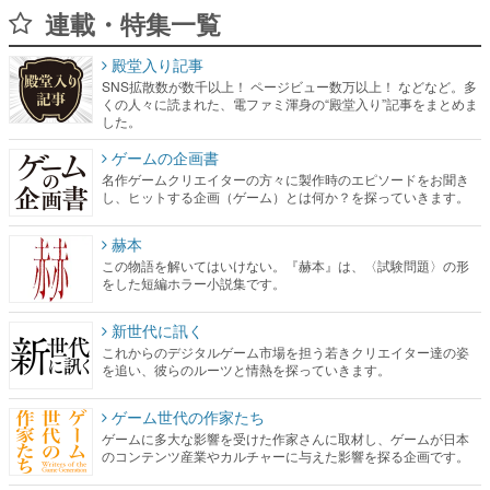
連載・特集一覧
殿堂入り記事
SNS拡散数が数千以上！ ページビュー数万以上！ などなど。多
くの人々に読まれた、電ファミ渾身の“殿堂入り”記事をまとめま
した。
ゲームの企画書
名作ゲームクリエイターの方々に製作時のエピソードをお聞き
し、ヒットする企画（ゲーム）とは何か？を探っていきます。
赫本
この物語を解いてはいけない。『赫本』は、〈試験問題〉の形
をした短編ホラー小説集です。
新世代に訊く
これからのデジタルゲーム市場を担う若きクリエイター達の姿
を追い、彼らのルーツと情熱を探っていきます。
ゲーム世代の作家たち
ゲームに多大な影響を受けた作家さんに取材し、ゲームが日本
のコンテンツ産業やカルチャーに与えた影響を探る企画です。