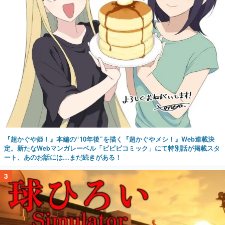
『超かぐや姫！』本編の“10年後”を描く『超かぐやメシ！』Web連載決
定。新たなWebマンガレーベル「ビビビコミック」にて特別話が掲載スタ
ート、あのお話には…まだ続きがある！
3