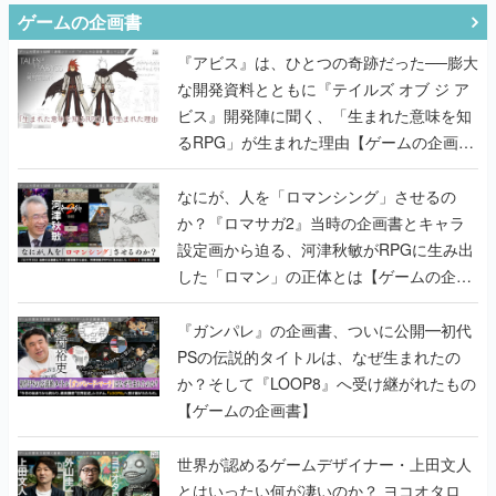
ゲームの企画書
『アビス』は、ひとつの奇跡だった──膨大
な開発資料とともに『テイルズ オブ ジ ア
ビス』開発陣に聞く、「生まれた意味を知
るRPG」が生まれた理由【ゲームの企画
書】
なにが、人を「ロマンシング」させるの
か？『ロマサガ2』当時の企画書とキャラ
設定画から迫る、河津秋敏がRPGに生み出
した「ロマン」の正体とは【ゲームの企画
書】
『ガンパレ』の企画書、ついに公開━初代
PSの伝説的タイトルは、なぜ生まれたの
か？そして『LOOP8』へ受け継がれたもの
【ゲームの企画書】
世界が認めるゲームデザイナー・上田文人
とはいったい何が凄いのか？ ヨコオタロ