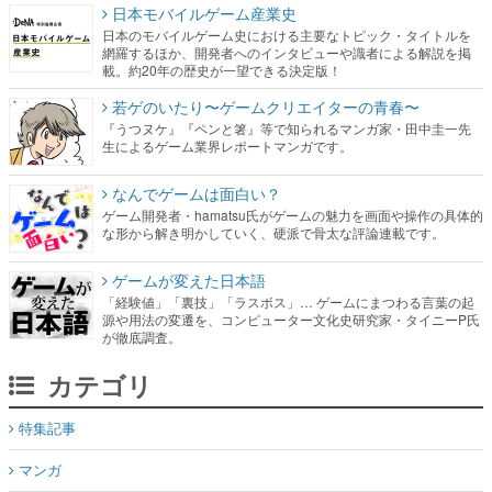
日本モバイルゲーム産業史
日本のモバイルゲーム史における主要なトピック・タイトルを
網羅するほか、開発者へのインタビューや識者による解説を掲
載。約20年の歴史が一望できる決定版！
若ゲのいたり〜ゲームクリエイターの青春〜
『うつヌケ』『ペンと箸』等で知られるマンガ家・田中圭一先
生によるゲーム業界レポートマンガです。
なんでゲームは面白い？
ゲーム開発者・hamatsu氏がゲームの魅力を画面や操作の具体的
な形から解き明かしていく、硬派で骨太な評論連載です。
ゲームが変えた日本語
「経験値」「裏技」「ラスボス」… ゲームにまつわる言葉の起
源や用法の変遷を、コンピューター文化史研究家・タイニーP氏
が徹底調査。
カテゴリ
特集記事
マンガ