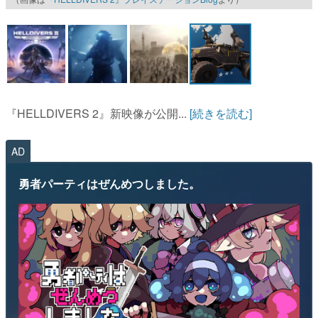
マンガ
女性向け
アプリレビュー
その他
『HELLDIVERS 2』新映像が公開...
[続きを読む]
電ファミニコゲーマーとは？
AD
運営：株式会社マレ
勇者パーティはぜんめつしました。