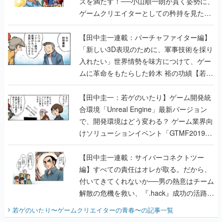
ズを満たす！──小山順一朗が貫く姿勢に、
ゲームクリエイターとしての矜持を見た
【若ゲのいたり最終回】
【田中圭一連載：バーチャファイター編】
「新しい3D表現のために、軍事技術を採り
入れたい」世界情勢を味方につけて、ゲー
ムに革命をもたらした鈴木 裕の功績【若ゲ
のいたり】
【田中圭一：若ゲのいたり】ゲーム開発統
合環境「Unreal Engine」最新バージョン
で、開発環境はどう変わる？ ゲーム業界向
けソリューションイベント「GTMF2019」
に行って、より理解を深めよう【PR】
【田中圭一連載：サイバーコネクトツー
編】すべての責任はオレが取る。だから、
付いてきてくれないか──男の熱意はチーム
解散の危機を救い、『.hack』成功の活路を
開く。業界の快男児・松山 洋に流れる血は
若ゲのいたり〜ゲームクリエイターの青春〜
の記事一覧
『少年ジャンプ』色だった【若ゲのいた