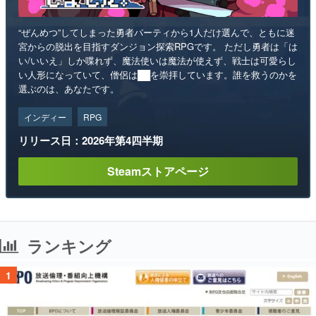
“ぜんめつ”してしまった勇者パーティから1人だけ選んで、ともに迷
宮からの脱出を目指すダンジョン探索RPGです。 ただし勇者は「は
い/いいえ」しか喋れず、魔法使いは魔法が使えず、戦士は可愛らし
い人形になっていて、僧侶は██を崇拝しています。誰を救うのかを
選ぶのは、あなたです。
インディー
RPG
リリース日：2026年第4四半期
Steamストアページ
ランキング
1