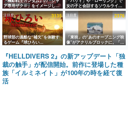
『機動戦士ガンダム』の「シャ
「パリィ」や「ローリング」で
ア専用ザクⅡ」をイメージした
女の子と会話するソウルライク
インタビュー
散水ホースリールが予約開始。
恋愛ゲーム『小早川さんはソウ
注目度
3135
注目度
2376
本体にはシャアのパーソナルマ
ルライク』無料公開。返事に失
連載・特集一覧
ークやジオン公国軍のエンブレ
敗すると「YOU DIED」
ム、型式番号などを配置
殿堂入り記事
野球部の過酷な“補欠”を体験す
「東映」の“あのオープニング映
SNS拡散数が数千以上！ ページビュー数万以上！ などな
ど。多くの人々に読まれた、電ファミ渾身の“殿堂入り”記
るゲーム『球ひろい
像”がアクリルブロックに。「東
事をまとめました。
Simulator』が「1件」のウィッ
映ヒストリカル グッズコレクシ
シュリストをもとにチェコ語に
ョン」が8月下旬より発売
『HELLDIVERS 2』の新アップデート「独
ゲームの企画書
対応しSNSで話題に。『キング
名作ゲームクリエイターの方々に製作時のエピソードをお
裁の触手」が配信開始。前作に登場した種
ダム・カム』開発元やチェコの
聞きし、ヒットする企画（ゲーム）とは何か？を探ってい
プロ野球選手から称賛の声
きます。
族「イルミネイト」が100年の時を経て復
赫本
活
この物語を解いてはいけない。『赫本』は、〈試験問題〉
の形をした短編ホラー小説集です。
新世代に訊く
これからのデジタルゲーム市場を担う若きクリエイター達
の姿を追い、彼らのルーツと情熱を探っていきます。
ゲーム世代の作家たち
ゲームに多大な影響を受けた作家さんに取材し、ゲームが