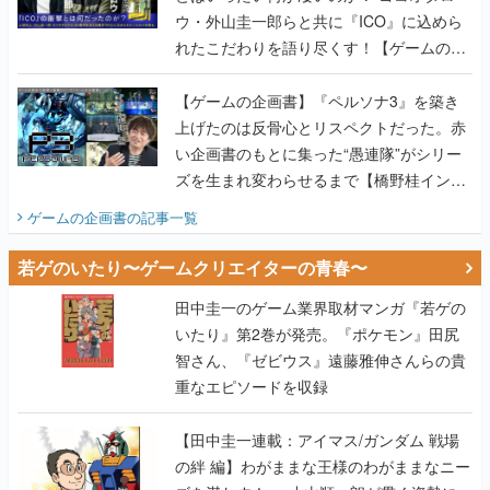
ウ・外山圭一郎らと共に『ICO』に込めら
れたこだわりを語り尽くす！【ゲームの企
画書】
【ゲームの企画書】『ペルソナ3』を築き
上げたのは反骨心とリスペクトだった。赤
い企画書のもとに集った“愚連隊”がシリー
ズを生まれ変わらせるまで【橋野桂インタ
ビュー】
ゲームの企画書
の記事一覧
若ゲのいたり〜ゲームクリエイターの青春〜
田中圭一のゲーム業界取材マンガ『若ゲの
いたり』第2巻が発売。『ポケモン』田尻
智さん、『ゼビウス』遠藤雅伸さんらの貴
重なエピソードを収録
【田中圭一連載：アイマス/ガンダム 戦場
の絆 編】わがままな王様のわがままなニー