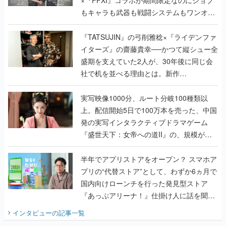
もキャラも武器も戦闘システムもワンオフ
で作り込まれた理由を両ディレクターに聞
く
『TATSUJIN』の弓削雅稔×『ライデンファ
イターズ』の齋藤貴幸──かつて縦シュー全
盛期を支えていた2人が、30年後に同じ会
社で机を並べる理由とは。新作
『TATSUJIN EXTREME』で初タッグを組
んだレジェンド2人に訊く開発秘話
実写映像1000分、ルート分岐100種類以
上。配信開始5日で100万本を売った、中国
発の実写インタラクティブドラマゲーム
『盛世天下：女帝への道II』の、規模が違
うこだわりをプロデューサーに聞いた
半年でアプリストアをオープン？ スマホア
プリの“代替ストア”として、わずか6ヵ月で
国内向けローンチを行った発見型ストア
『あっぷアリーナ！』仕掛け人に話を聞い
てみた
インタビュー
の記事一覧