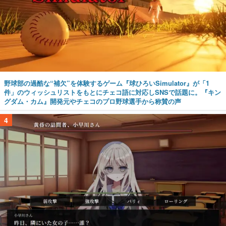
野球部の過酷な“補欠”を体験するゲーム『球ひろいSimulator』が「1
件」のウィッシュリストをもとにチェコ語に対応しSNSで話題に。『キン
グダム・カム』開発元やチェコのプロ野球選手から称賛の声
4