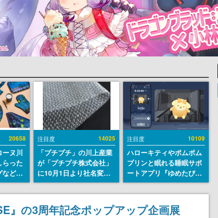
20658
14025
10109
注目度
注目度
ローヌ川
「プチプチ」の川上産業
ハローキティやポムポム
しらった
が「プチプチ株式会社」
プリンと眠れる睡眠サポ
グなどが
に10月1日より社名変更
ートアプリ『ゆめたび』
時より2
へ。創業58年で初めての
が配信中。キャラごとの
販売
変更で、“プチッ”と鳴る
ASMRや目覚ましアラー
おなじみの緩衝材が会社
ムも搭載
RDOSE』の3周年記念ポップアップ企画展
の名前に