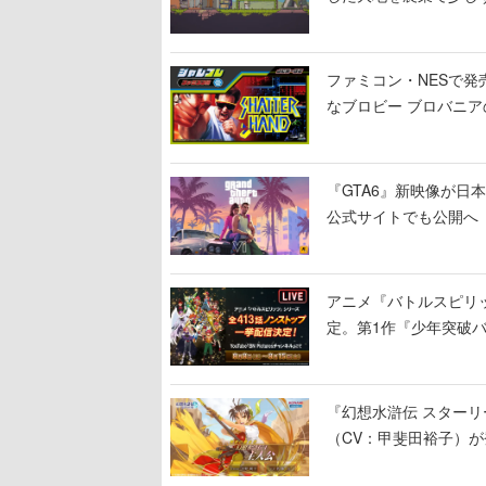
ファミコン・NESで発
なブロビー ブロバニアの
作が発売予定
『GTA6』新映像が日本時
公式サイトでも公開へ
アニメ『バトルスピリッ
定。第1作『少年突破
『幻想水滸伝 スターリ
（CV：甲斐田裕子）