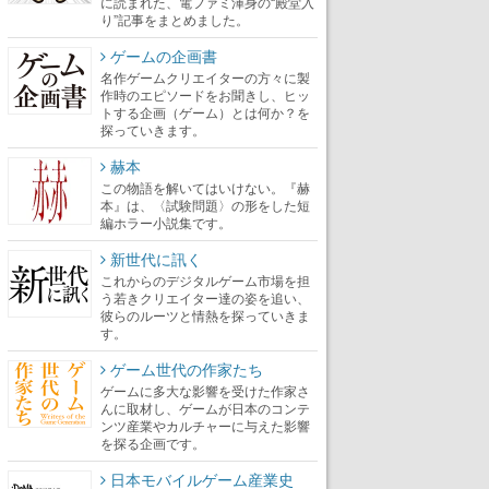
に読まれた、電ファミ渾身の“殿堂入
り”記事をまとめました。
ゲームの企画書
名作ゲームクリエイターの方々に製
作時のエピソードをお聞きし、ヒッ
トする企画（ゲーム）とは何か？を
探っていきます。
赫本
この物語を解いてはいけない。『赫
本』は、〈試験問題〉の形をした短
編ホラー小説集です。
新世代に訊く
これからのデジタルゲーム市場を担
う若きクリエイター達の姿を追い、
彼らのルーツと情熱を探っていきま
す。
ゲーム世代の作家たち
ゲームに多大な影響を受けた作家さ
んに取材し、ゲームが日本のコンテ
ンツ産業やカルチャーに与えた影響
を探る企画です。
日本モバイルゲーム産業史