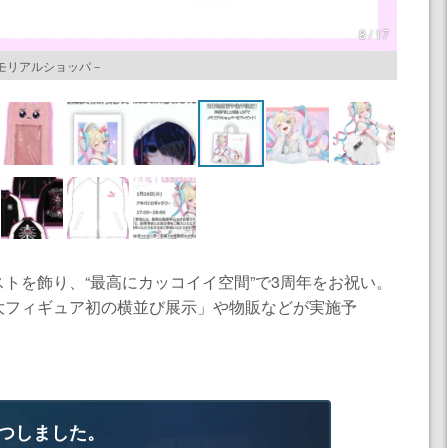
8 / 17
メモリアルショッパ－
トを飾り、“最高にカッコイイ空間”で3周年をお祝い。
大フィギュア初の横並び展示」や物販などが実施予
つしました。