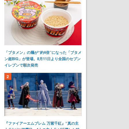
「ブタメン」の麺が“約4倍”になった「ブタメ
ン超BIG」が登場。8月11日より全国のセブン
イレブンで順次発売
2
『ファイアーエムブレム 万紫千紅』“真の主