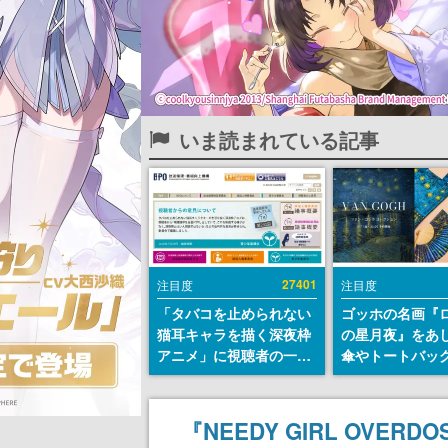
いま読まれている記事
27401
注目度
注目度
「タバコを止められない
ゴッホの名画『
猫耳キャラを描く深夜枠
の星月夜』をあ
アニメ」に視聴者の一部
傘やトートバッ
から批判意見。違法薬物
登場。8月7日21
の使用と思しき描写も含
日間限定で予約
めて、BPOが議論を交わ
『NEEDY GIRL OVE
す