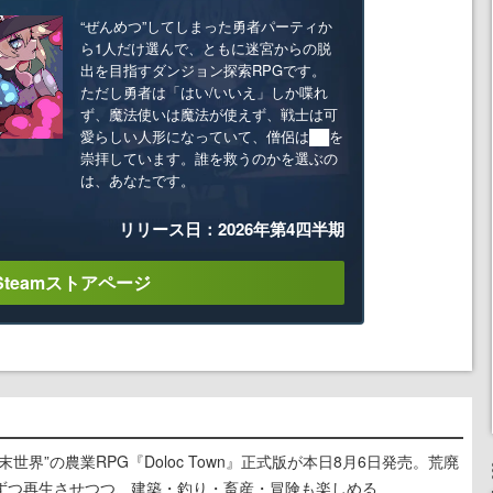
“ぜんめつ”してしまった勇者パーティか
ら1人だけ選んで、ともに迷宮からの脱
出を目指すダンジョン探索RPGです。
ただし勇者は「はい/いいえ」しか喋れ
ず、魔法使いは魔法が使えず、戦士は可
愛らしい人形になっていて、僧侶は██を
崇拝しています。誰を救うのかを選ぶの
は、あなたです。
リリース日：2026年第4四半期
Steamストアページ
世界”の農業RPG『Doloc Town』正式版が本日8月6日発売。荒廃
ずつ再生させつつ、建築・釣り・畜産・冒険も楽しめる