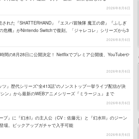
2026年8月6日
売された『SHATTERHAND』『エスパ冒険隊 魔王の砦』『ふしぎ
危機』がNintendo Switchで復刻。「ジャレコレ」シリーズから3
2026年8月6日
間の8月28日に公開決定！ Netflixでプレミア公開後、YouTubeや
2026年8月6日
ツ』歴代シリーズ“全413話”のノンストップ一挙ライブ配信が決
バシン』から最新のWEBアニメシリーズ『ミラージュ』まで
2026年8月6日
ープ』に『幻水I』の主人公（CV：佐藤元）と『幻水III』のジーン
が登場。ピックアップガチャで入手可能
2026年8月6日