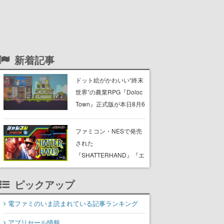
新着記事
ドット絵がかわいい“終末
世界”の農業RPG『Doloc
Town』正式版が本日8月6
日発売。荒廃した大地を
農業で少しずつ再生させ
ファミコン・NESで発売
つつ、建築・釣り・畜
された
産・冒険も楽しめる
『SHATTERHAND』『エ
スパ冒険隊 魔王の砦』
『ふしぎなブロビー ブロ
ピックアップ
バニアの危機』が
Nintendo Switchで復刻。
電ファミのいま読まれている記事ランキング
「ジャレコレ」シリーズ
アプリセール情報