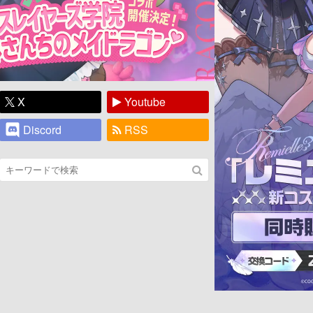
X
Youtube
Discord
RSS