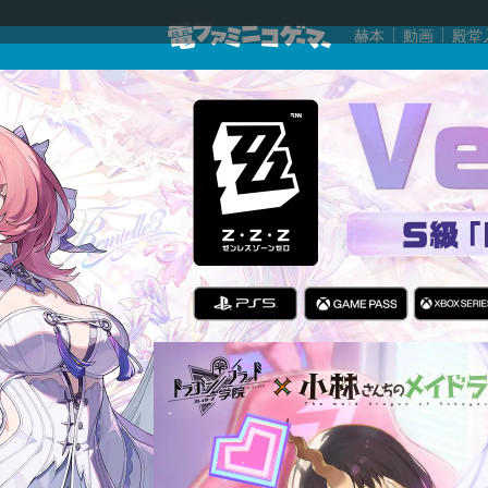
赫本
動画
殿堂