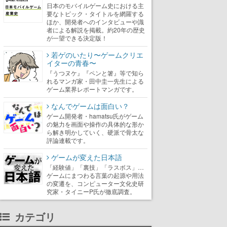
日本のモバイルゲーム史における主
要なトピック・タイトルを網羅する
ほか、開発者へのインタビューや識
者による解説を掲載。約20年の歴史
が一望できる決定版！
若ゲのいたり〜ゲームクリエ
イターの青春〜
『うつヌケ』『ペンと箸』等で知ら
れるマンガ家・田中圭一先生による
ゲーム業界レポートマンガです。
なんでゲームは面白い？
ゲーム開発者・hamatsu氏がゲーム
の魅力を画面や操作の具体的な形か
ら解き明かしていく、硬派で骨太な
評論連載です。
ゲームが変えた日本語
「経験値」「裏技」「ラスボス」…
ゲームにまつわる言葉の起源や用法
の変遷を、コンピューター文化史研
究家・タイニーP氏が徹底調査。
カテゴリ