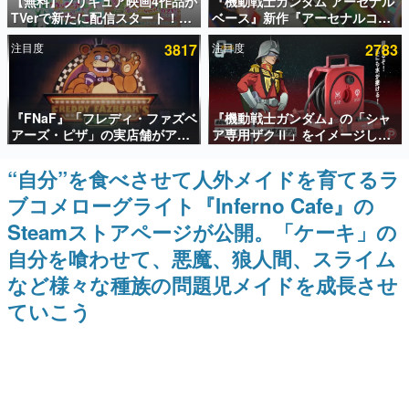
【無料】プリキュア映画4作品が
『機動戦士ガンダム アーセナル
TVerで新たに配信スタート！な
ベース』新作『アーセナルコマ
インタビュー
んと2018年～2024年の映画ほぼ
ンダー』発表！8月28日からオ
注目度
3817
注目度
2783
すべてが見放題に、ぶっちゃけ
ープンベータテスト開催、2027
連載・特集一覧
ありえないラインナップ
年2月下旬に稼働予定
殿堂入り記事
『FNaF』「フレディ・ファズベ
『機動戦士ガンダム』の「シャ
SNS拡散数が数千以上！ ページビュー数万以上！ などな
ど。多くの人々に読まれた、電ファミ渾身の“殿堂入り”記
アーズ・ピザ」の実店舗がアメ
ア専用ザクⅡ」をイメージした
事をまとめました。
リカの商業施設「American
散水ホースリールが予約開始。
Dream」に2027年オープン！
本体にはシャアのパーソナルマ
“自分”を食べさせて人外メイドを育てるラ
ゲームの企画書
ScottGamesとの共同開発、食
ークやジオン公国軍のエンブレ
名作ゲームクリエイターの方々に製作時のエピソードをお
ブコメローグライト『Inferno Cafe』の
事だけでなくステージショーや
ム、型式番号などを配置
聞きし、ヒットする企画（ゲーム）とは何か？を探ってい
没入型のホラー体験も楽しめる
きます。
Steamストアページが公開。「ケーキ」の
赫本
自分を喰わせて、悪魔、狼人間、スライム
この物語を解いてはいけない。『赫本』は、〈試験問題〉
など様々な種族の問題児メイドを成長させ
の形をした短編ホラー小説集です。
ていこう
新世代に訊く
これからのデジタルゲーム市場を担う若きクリエイター達
の姿を追い、彼らのルーツと情熱を探っていきます。
ゲーム世代の作家たち
ゲームに多大な影響を受けた作家さんに取材し、ゲームが