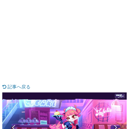
日本のコンテンツ産業やカルチャーに与えた影響を探る企
画です。
日本モバイルゲーム産業史
日本のモバイルゲーム史における主要なトピック・タイト
ルを網羅するほか、開発者へのインタビューや識者による
解説を掲載。約20年の歴史が一望できる決定版！
若ゲのいたり〜ゲームクリエイターの青春〜
『うつヌケ』『ペンと箸』等で知られるマンガ家・田中圭
一先生によるゲーム業界レポートマンガです。
記事へ戻る
なんでゲームは面白い？
ゲーム開発者・hamatsu氏がゲームの魅力を画面や操作の
具体的な形から解き明かしていく、硬派で骨太な評論連載
です。
ゲームが変えた日本語
「経験値」「裏技」「ラスボス」… ゲームにまつわる言葉
の起源や用法の変遷を、コンピューター文化史研究家・タ
イニーP氏が徹底調査。
カテゴリ
特集記事