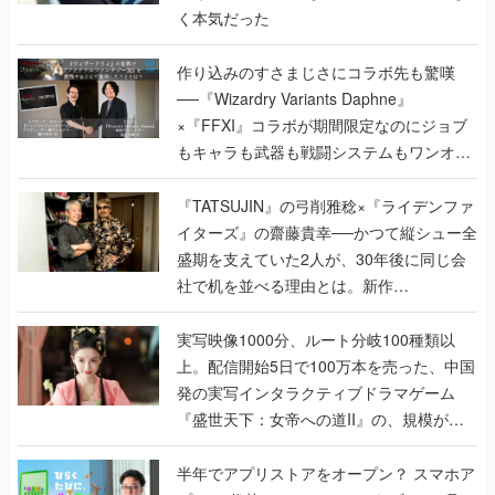
──『Wizardry Variants Daphne』
×『FFXI』コラボが期間限定なのにジョブ
もキャラも武器も戦闘システムもワンオフ
で作り込まれた理由を両ディレクターに聞
く
『TATSUJIN』の弓削雅稔×『ライデンファ
イターズ』の齋藤貴幸──かつて縦シュー全
盛期を支えていた2人が、30年後に同じ会
社で机を並べる理由とは。新作
『TATSUJIN EXTREME』で初タッグを組
んだレジェンド2人に訊く開発秘話
実写映像1000分、ルート分岐100種類以
上。配信開始5日で100万本を売った、中国
発の実写インタラクティブドラマゲーム
『盛世天下：女帝への道II』の、規模が違
うこだわりをプロデューサーに聞いた
半年でアプリストアをオープン？ スマホア
プリの“代替ストア”として、わずか6ヵ月で
国内向けローンチを行った発見型ストア
『あっぷアリーナ！』仕掛け人に話を聞い