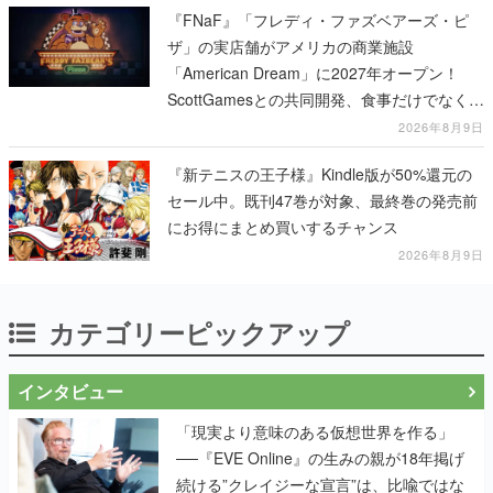
ScottGamesとの共同開発、食事だけでなくス
テージショーや没入型のホラー体験も楽しめ
2026年8月9日
る
『新テニスの王子様』Kindle版が50%還元の
セール中。既刊47巻が対象、最終巻の発売前
にお得にまとめ買いするチャンス
2026年8月9日
カテゴリーピックアップ
インタビュー
「現実より意味のある仮想世界を作る」
──『EVE Online』の生みの親が18年掲げ
続ける”クレイジーな宣言”は、比喩ではな
く本気だった
作り込みのすさまじさにコラボ先も驚嘆