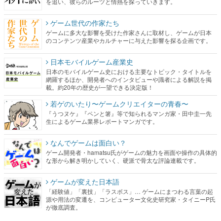
のコンテンツ産業やカルチャーに与えた影響を探る企画です。
日本モバイルゲーム産業史
日本のモバイルゲーム史における主要なトピック・タイトルを
網羅するほか、開発者へのインタビューや識者による解説を掲
載。約20年の歴史が一望できる決定版！
若ゲのいたり〜ゲームクリエイターの青春〜
『うつヌケ』『ペンと箸』等で知られるマンガ家・田中圭一先
生によるゲーム業界レポートマンガです。
なんでゲームは面白い？
ゲーム開発者・hamatsu氏がゲームの魅力を画面や操作の具体的
な形から解き明かしていく、硬派で骨太な評論連載です。
ゲームが変えた日本語
「経験値」「裏技」「ラスボス」… ゲームにまつわる言葉の起
源や用法の変遷を、コンピューター文化史研究家・タイニーP氏
が徹底調査。
カテゴリ
特集記事