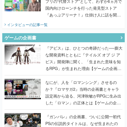
てみた
インタビュー
の記事一覧
ゲームの企画書
『アビス』は、ひとつの奇跡だった──膨大
な開発資料とともに『テイルズ オブ ジ ア
ビス』開発陣に聞く、「生まれた意味を知
るRPG」が生まれた理由【ゲームの企画
書】
なにが、人を「ロマンシング」させるの
か？『ロマサガ2』当時の企画書とキャラ
設定画から迫る、河津秋敏がRPGに生み出
した「ロマン」の正体とは【ゲームの企画
書】
『ガンパレ』の企画書、ついに公開━初代
PSの伝説的タイトルは、なぜ生まれたの
か？そして『LOOP8』へ受け継がれたもの
【ゲームの企画書】