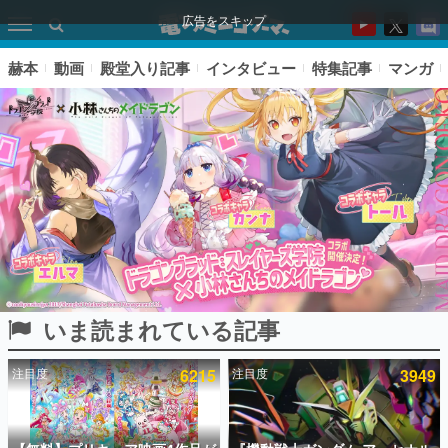
広告をスキップ
赫本
動画
殿堂入り記事
インタビュー
特集記事
マンガ
いま読まれている記事
ピックアップ
注目度
6215
注目度
3949
電ファミのいま読まれている記事ランキング
アプリセール情報