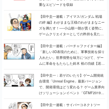
の絆 編】わがままな王様のわがままなニー
ズを満たす！──小山順一朗が貫く姿勢に、
ゲームクリエイターとしての矜持を見た
【若ゲのいたり最終回】
【田中圭一連載：バーチャファイター編】
「新しい3D表現のために、軍事技術を採り
入れたい」世界情勢を味方につけて、ゲー
ムに革命をもたらした鈴木 裕の功績【若ゲ
のいたり】
【田中圭一：若ゲのいたり】ゲーム開発統
合環境「Unreal Engine」最新バージョン
で、開発環境はどう変わる？ ゲーム業界向
けソリューションイベント「GTMF2019」
に行って、より理解を深めよう【PR】
【田中圭一連載：サイバーコネクトツー
編】すべての責任はオレが取る。だから、
付いてきてくれないか──男の熱意はチーム
解散の危機を救い、『.hack』成功の活路を