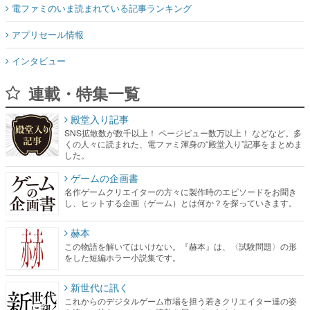
インタビュー
連載・特集一覧
殿堂入り記事
SNS拡散数が数千以上！ ページビュー数万以上！ などなど。多
くの人々に読まれた、電ファミ渾身の“殿堂入り”記事をまとめま
した。
ゲームの企画書
名作ゲームクリエイターの方々に製作時のエピソードをお聞き
し、ヒットする企画（ゲーム）とは何か？を探っていきます。
赫本
この物語を解いてはいけない。『赫本』は、〈試験問題〉の形
をした短編ホラー小説集です。
新世代に訊く
これからのデジタルゲーム市場を担う若きクリエイター達の姿
を追い、彼らのルーツと情熱を探っていきます。
ゲーム世代の作家たち
ゲームに多大な影響を受けた作家さんに取材し、ゲームが日本