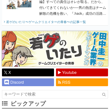
開く。業界の快男児・松山 洋に流れる血は
若ゲのいたり〜ゲームクリエイターの青春〜
の記事一覧
『少年ジャンプ』色だった【若ゲのいた
り】
X
Youtube
Discord
RSS
ピックアップ
電ファミのいま読まれている記事ランキング
アプリセール情報