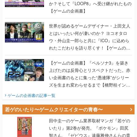
世界が認めるゲームデザイナー・上田文人
とはいったい何が凄いのか？ ヨコオタロ
ウ・外山圭一郎らと共に『ICO』に込めら
れたこだわりを語り尽くす！【ゲームの企
画書】
【ゲームの企画書】『ペルソナ3』を築き
上げたのは反骨心とリスペクトだった。赤
い企画書のもとに集った“愚連隊”がシリー
ズを生まれ変わらせるまで【橋野桂インタ
ビュー】
ゲームの企画書
の記事一覧
若ゲのいたり〜ゲームクリエイターの青春〜
田中圭一のゲーム業界取材マンガ『若ゲの
いたり』第2巻が発売。『ポケモン』田尻
智さん、『ゼビウス』遠藤雅伸さんらの貴
重なエピソードを収録
【田中圭一連載：アイマス/ガンダム 戦場