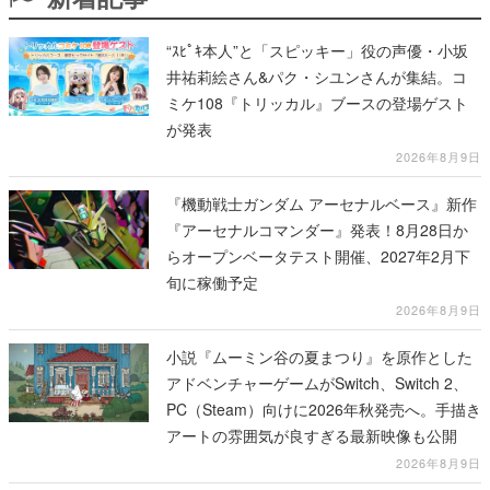
ミケ108『トリッカル』ブースの登場ゲスト
が発表
2026年8月9日
『機動戦士ガンダム アーセナルベース』新作
『アーセナルコマンダー』発表！8月28日か
らオープンベータテスト開催、2027年2月下
旬に稼働予定
2026年8月9日
小説『ムーミン谷の夏まつり』を原作とした
アドベンチャーゲームがSwitch、Switch 2、
PC（Steam）向けに2026年秋発売へ。手描き
アートの雰囲気が良すぎる最新映像も公開
2026年8月9日
『FNaF』「フレディ・ファズベアーズ・ピ
ザ」の実店舗がアメリカの商業施設
「American Dream」に2027年オープン！