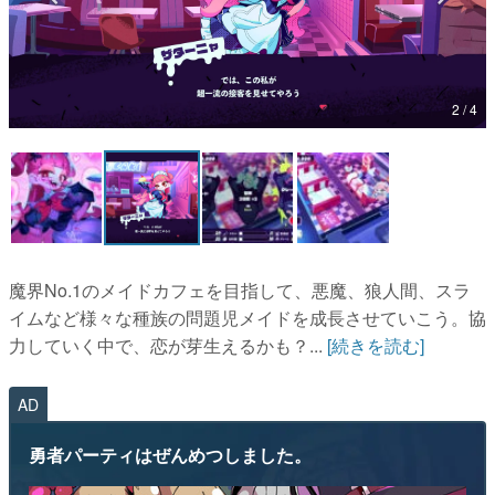
2 / 4
マンガ
女性向け
アプリレビュー
その他
魔界No.1のメイドカフェを目指して、悪魔、狼人間、スラ
電ファミニコゲーマーとは？
イムなど様々な種族の問題児メイドを成長させていこう。協
力していく中で、恋が芽生えるかも？...
[続きを読む]
運営：株式会社マレ
AD
勇者パーティはぜんめつしました。