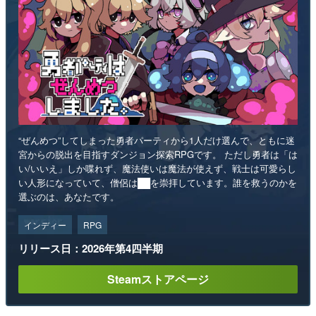
“ぜんめつ”してしまった勇者パーティから1人だけ選んで、ともに迷
宮からの脱出を目指すダンジョン探索RPGです。 ただし勇者は「は
い/いいえ」しか喋れず、魔法使いは魔法が使えず、戦士は可愛らし
い人形になっていて、僧侶は██を崇拝しています。誰を救うのかを
選ぶのは、あなたです。
インディー
RPG
リリース日：2026年第4四半期
Steamストアページ
ランキング