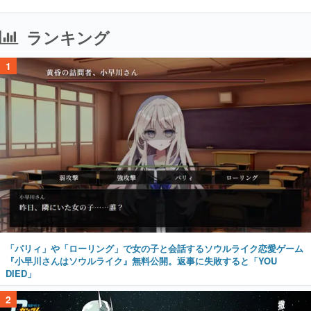
1
「パリィ」や「ローリング」で女の子と会話するソウルライク恋愛ゲーム
『小早川さんはソウルライク』無料公開。返事に失敗すると「YOU
DIED」
2