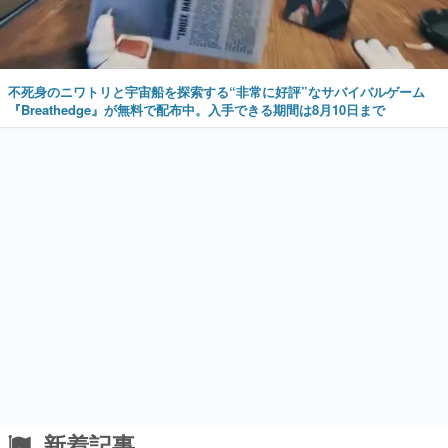
不死身のニワトリと宇宙船を探索する“非常に好評”なサバイバルゲーム
『Breathedge』が無料で配布中。入手できる期間は8月10日まで
新着記事
“ｽﾋﾟｷ本人”と「スピッキー」役の声優・小坂
井祐莉絵さん&パク・シユンさんが集結。コ