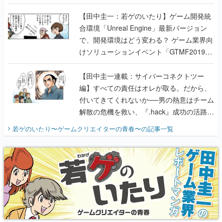
のいたり】
【田中圭一：若ゲのいたり】ゲーム開発統
合環境「Unreal Engine」最新バージョン
で、開発環境はどう変わる？ ゲーム業界向
けソリューションイベント「GTMF2019」
に行って、より理解を深めよう【PR】
【田中圭一連載：サイバーコネクトツー
編】すべての責任はオレが取る。だから、
付いてきてくれないか──男の熱意はチーム
解散の危機を救い、『.hack』成功の活路を
開く。業界の快男児・松山 洋に流れる血は
若ゲのいたり〜ゲームクリエイターの青春〜
の記事一覧
『少年ジャンプ』色だった【若ゲのいた
り】