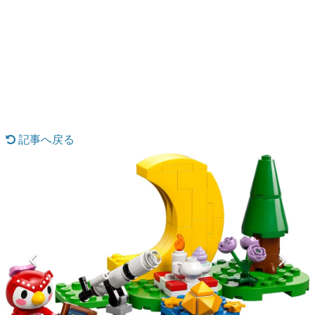
日本のコンテンツ産業やカルチャーに与えた影響を探る企
画です。
日本モバイルゲーム産業史
日本のモバイルゲーム史における主要なトピック・タイト
ルを網羅するほか、開発者へのインタビューや識者による
解説を掲載。約20年の歴史が一望できる決定版！
若ゲのいたり〜ゲームクリエイターの青春〜
『うつヌケ』『ペンと箸』等で知られるマンガ家・田中圭
一先生によるゲーム業界レポートマンガです。
記事へ戻る
なんでゲームは面白い？
ゲーム開発者・hamatsu氏がゲームの魅力を画面や操作の
具体的な形から解き明かしていく、硬派で骨太な評論連載
です。
ゲームが変えた日本語
「経験値」「裏技」「ラスボス」… ゲームにまつわる言葉
の起源や用法の変遷を、コンピューター文化史研究家・タ
イニーP氏が徹底調査。
カテゴリ
特集記事