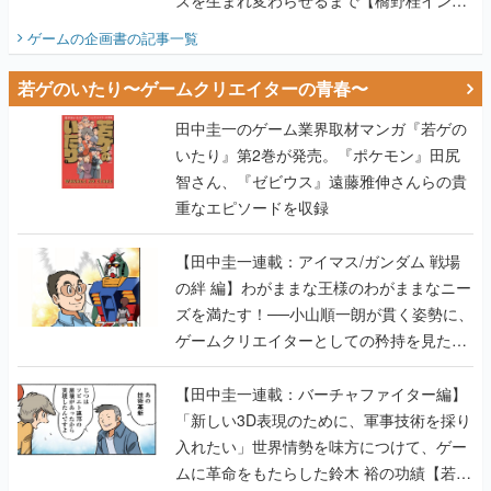
ズを生まれ変わらせるまで【橋野桂インタ
ビュー】
ゲームの企画書
の記事一覧
若ゲのいたり〜ゲームクリエイターの青春〜
田中圭一のゲーム業界取材マンガ『若ゲの
いたり』第2巻が発売。『ポケモン』田尻
智さん、『ゼビウス』遠藤雅伸さんらの貴
重なエピソードを収録
【田中圭一連載：アイマス/ガンダム 戦場
の絆 編】わがままな王様のわがままなニー
ズを満たす！──小山順一朗が貫く姿勢に、
ゲームクリエイターとしての矜持を見た
【若ゲのいたり最終回】
【田中圭一連載：バーチャファイター編】
「新しい3D表現のために、軍事技術を採り
入れたい」世界情勢を味方につけて、ゲー
ムに革命をもたらした鈴木 裕の功績【若ゲ