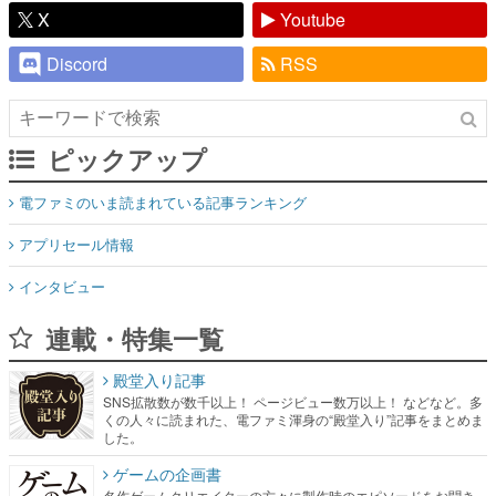
X
Youtube
Discord
RSS
ピックアップ
電ファミのいま読まれている記事ランキング
アプリセール情報
インタビュー
連載・特集一覧
殿堂入り記事
SNS拡散数が数千以上！ ページビュー数万以上！ などなど。多
くの人々に読まれた、電ファミ渾身の“殿堂入り”記事をまとめま
した。
ゲームの企画書
名作ゲームクリエイターの方々に製作時のエピソードをお聞き