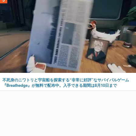
不死身のニワトリと宇宙船を探索する“非常に好評”なサバイバルゲーム
『Breathedge』が無料で配布中。入手できる期間は8月10日まで