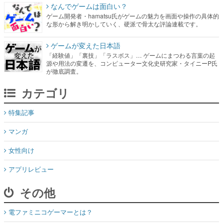
なんでゲームは面白い？
ゲーム開発者・hamatsu氏がゲームの魅力を画面や操作の具体的
な形から解き明かしていく、硬派で骨太な評論連載です。
ゲームが変えた日本語
「経験値」「裏技」「ラスボス」… ゲームにまつわる言葉の起
源や用法の変遷を、コンピューター文化史研究家・タイニーP氏
が徹底調査。
カテゴリ
特集記事
マンガ
女性向け
アプリレビュー
その他
電ファミニコゲーマーとは？