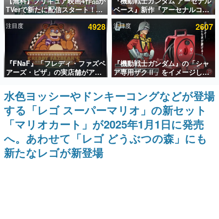
【無料】プリキュア映画4作品が
『機動戦士ガンダム アーセナル
TVerで新たに配信スタート！な
ベース』新作『アーセナルコマ
インタビュー
んと2018年～2024年の映画ほぼ
ンダー』発表！8月28日からオ
注目度
4928
注目度
2607
すべてが見放題に、ぶっちゃけ
ープンベータテスト開催、2027
連載・特集一覧
ありえないラインナップ
年2月下旬に稼働予定
殿堂入り記事
『FNaF』「フレディ・ファズベ
『機動戦士ガンダム』の「シャ
SNS拡散数が数千以上！ ページビュー数万以上！ などな
ど。多くの人々に読まれた、電ファミ渾身の“殿堂入り”記
アーズ・ピザ」の実店舗がアメ
ア専用ザクⅡ」をイメージした
事をまとめました。
リカの商業施設「American
散水ホースリールが予約開始。
Dream」に2027年オープン！
本体にはシャアのパーソナルマ
水色ヨッシーやドンキーコングなどが登場
ゲームの企画書
ScottGamesとの共同開発、食
ークやジオン公国軍のエンブレ
名作ゲームクリエイターの方々に製作時のエピソードをお
する「レゴ スーパーマリオ」の新セット
事だけでなくステージショーや
ム、型式番号などを配置
聞きし、ヒットする企画（ゲーム）とは何か？を探ってい
没入型のホラー体験も楽しめる
きます。
「マリオカート」が2025年1月1日に発売
赫本
へ。あわせて「レゴ どうぶつの森」にも
この物語を解いてはいけない。『赫本』は、〈試験問題〉
新たなレゴが新登場
の形をした短編ホラー小説集です。
新世代に訊く
これからのデジタルゲーム市場を担う若きクリエイター達
の姿を追い、彼らのルーツと情熱を探っていきます。
ゲーム世代の作家たち
ゲームに多大な影響を受けた作家さんに取材し、ゲームが