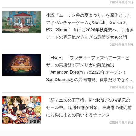
2026年8月9日
小説『ムーミン谷の夏まつり』を原作とした
アドベンチャーゲームがSwitch、Switch 2、
PC（Steam）向けに2026年秋発売へ。手描き
アートの雰囲気が良すぎる最新映像も公開
2026年8月9日
『FNaF』「フレディ・ファズベアーズ・ピ
ザ」の実店舗がアメリカの商業施設
「American Dream」に2027年オープン！
ScottGamesとの共同開発、食事だけでなくス
テージショーや没入型のホラー体験も楽しめ
2026年8月9日
る
『新テニスの王子様』Kindle版が50%還元の
セール中。既刊47巻が対象、最終巻の発売前
にお得にまとめ買いするチャンス
2026年8月9日