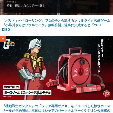
「パリィ」や「ローリング」で女の子と会話するソウルライク恋愛ゲーム
『小早川さんはソウルライク』無料公開。返事に失敗すると「YOU
DIED」
2
『機動戦士ガンダム』の「シャア専用ザクⅡ」をイメージした散水ホース
リールが予約開始。本体にはシャアのパーソナルマークやジオン公国軍の