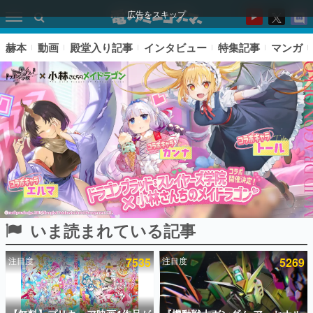
広告をスキップ
赫本
動画
殿堂入り記事
インタビュー
特集記事
マンガ
いま読まれている記事
ピックアップ
注目度
7535
注目度
5269
電ファミのいま読まれている記事ランキング
アプリセール情報