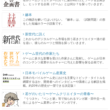
し、ヒットする企画（ゲーム）とは何か？を探っていきます。
赫本
この物語を解いてはいけない。『赫本』は、〈試験問題〉の形
をした短編ホラー小説集です。
新世代に訊く
これからのデジタルゲーム市場を担う若きクリエイター達の姿
を追い、彼らのルーツと情熱を探っていきます。
ゲーム世代の作家たち
ゲームに多大な影響を受けた作家さんに取材し、ゲームが日本
のコンテンツ産業やカルチャーに与えた影響を探る企画です。
日本モバイルゲーム産業史
日本のモバイルゲーム史における主要なトピック・タイトルを
網羅するほか、開発者へのインタビューや識者による解説を掲
載。約20年の歴史が一望できる決定版！
若ゲのいたり〜ゲームクリエイターの青春〜
『うつヌケ』『ペンと箸』等で知られるマンガ家・田中圭一先
生によるゲーム業界レポートマンガです。