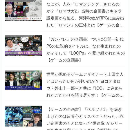
なにが、人を「ロマンシング」させるの
か？『ロマサガ2』当時の企画書とキャラ
設定画から迫る、河津秋敏がRPGに生み出
した「ロマン」の正体とは【ゲームの企画
書】
『ガンパレ』の企画書、ついに公開━初代
PSの伝説的タイトルは、なぜ生まれたの
か？そして『LOOP8』へ受け継がれたもの
【ゲームの企画書】
世界が認めるゲームデザイナー・上田文人
とはいったい何が凄いのか？ ヨコオタロ
ウ・外山圭一郎らと共に『ICO』に込めら
れたこだわりを語り尽くす！【ゲームの企
画書】
【ゲームの企画書】『ペルソナ3』を築き
上げたのは反骨心とリスペクトだった。赤
い企画書のもとに集った“愚連隊”がシリー