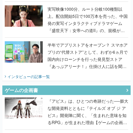
『TATSUJIN EXTREME』で初タッグを組
んだレジェンド2人に訊く開発秘話
実写映像1000分、ルート分岐100種類以
上。配信開始5日で100万本を売った、中国
発の実写インタラクティブドラマゲーム
『盛世天下：女帝への道II』の、規模が違
うこだわりをプロデューサーに聞いた
半年でアプリストアをオープン？ スマホア
プリの“代替ストア”として、わずか6ヵ月で
国内向けローンチを行った発見型ストア
『あっぷアリーナ！』仕掛け人に話を聞い
てみた
インタビュー
の記事一覧
ゲームの企画書
『アビス』は、ひとつの奇跡だった──膨大
な開発資料とともに『テイルズ オブ ジ ア
ビス』開発陣に聞く、「生まれた意味を知
るRPG」が生まれた理由【ゲームの企画
書】