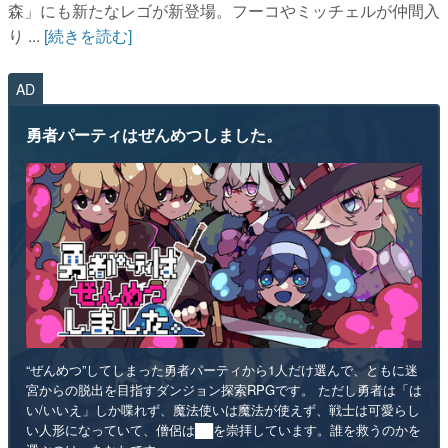
森」にも新たなレゴが新登場。フーコやミッチェルが仲間入
り ...
[続きを読む]
AD
勇者パーティはぜんめつしました。
“ぜんめつ”してしまった勇者パーティから1人だけ選んで、ともに迷
宮からの脱出を目指すダンジョン探索RPGです。 ただし勇者は「は
い/いいえ」しか喋れず、魔法使いは魔法が使えず、戦士は可愛らし
い人形になっていて、僧侶は██を崇拝しています。誰を救うのかを