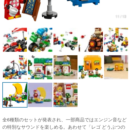
マンガ
11 / 13
女性向け
アプリレビュー
その他
電ファミニコゲーマーとは？
運営：株式会社マレ
全6種類のセットが発表され、一部商品ではエンジン音など
の特別なサウンドを楽しめる。あわせて「レゴ どうぶつの