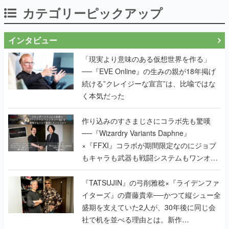
カテゴリーピックアップ
インタビュー
「現実より意味のある仮想世界を作る」
──『EVE Online』の生みの親が18年掲げ
続ける”クレイジーな宣言”は、比喩ではな
く本気だった
作り込みのすさまじさにコラボ先も驚嘆
──『Wizardry Variants Daphne』
×『FFXI』コラボが期間限定なのにジョブ
もキャラも武器も戦闘システムもワンオフ
で作り込まれた理由を両ディレクターに聞
く
『TATSUJIN』の弓削雅稔×『ライデンファ
イターズ』の齋藤貴幸──かつて縦シュー全
盛期を支えていた2人が、30年後に同じ会
社で机を並べる理由とは。新作