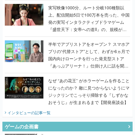
んだレジェンド2人に訊く開発秘話
実写映像1000分、ルート分岐100種類以
上。配信開始5日で100万本を売った、中国
発の実写インタラクティブドラマゲーム
『盛世天下：女帝への道II』の、規模が違
うこだわりをプロデューサーに聞いた
半年でアプリストアをオープン？ スマホア
プリの“代替ストア”として、わずか6ヵ月で
国内向けローンチを行った発見型ストア
『あっぷアリーナ！』仕掛け人に話を聞い
てみた
なぜ “あの花王” がホラーゲームを作ること
になったのか？ 敵に見つからないようにマ
ジックリンでこっそり掃除する『しずかな
おそうじ』が生まれるまで【開発座談会】
インタビュー
の記事一覧
ゲームの企画書