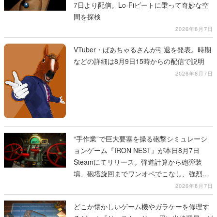
7日より配信。Lo-Fiビートに乗って奇妙な空
間を探検
2026年8月7日
VTuber・ばあちゃるさんが引退を発表。時期
などの詳細は8月9日15時からの配信で説明
2026年8月7日
“手作業”で巨大要塞を操る砲撃シミュレーシ
ョンゲーム『IRON NEST』が本日8月7日
Steamにてリリース。弾道計算から砲弾装
填、砲塔旋回までワンオペでこなし、強烈な
一撃をブチかませるロマンある作品
2026年8月7日
どこか懐かしいゲーム機やガラケーを修理す