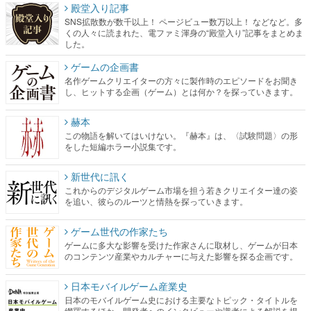
殿堂入り記事
SNS拡散数が数千以上！ ページビュー数万以上！ などなど。多
くの人々に読まれた、電ファミ渾身の“殿堂入り”記事をまとめま
した。
ゲームの企画書
名作ゲームクリエイターの方々に製作時のエピソードをお聞き
し、ヒットする企画（ゲーム）とは何か？を探っていきます。
赫本
この物語を解いてはいけない。『赫本』は、〈試験問題〉の形
をした短編ホラー小説集です。
新世代に訊く
これからのデジタルゲーム市場を担う若きクリエイター達の姿
を追い、彼らのルーツと情熱を探っていきます。
ゲーム世代の作家たち
ゲームに多大な影響を受けた作家さんに取材し、ゲームが日本
のコンテンツ産業やカルチャーに与えた影響を探る企画です。
日本モバイルゲーム産業史
日本のモバイルゲーム史における主要なトピック・タイトルを
網羅するほか、開発者へのインタビューや識者による解説を掲