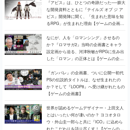
『アビス』は、ひとつの奇跡だった──膨大
な開発資料とともに『テイルズ オブ ジ ア
ビス』開発陣に聞く、「生まれた意味を知
るRPG」が生まれた理由【ゲームの企画
書】
なにが、人を「ロマンシング」させるの
か？『ロマサガ2』当時の企画書とキャラ
設定画から迫る、河津秋敏がRPGに生み出
した「ロマン」の正体とは【ゲームの企画
書】
『ガンパレ』の企画書、ついに公開━初代
PSの伝説的タイトルは、なぜ生まれたの
か？そして『LOOP8』へ受け継がれたもの
【ゲームの企画書】
世界が認めるゲームデザイナー・上田文人
とはいったい何が凄いのか？ ヨコオタロ
ウ・外山圭一郎らと共に『ICO』に込めら
れたこだわりを語り尽くす！【ゲームの企