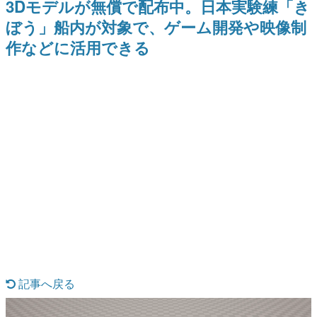
3Dモデルが無償で配布中。日本実験練「き
日本のコンテンツ産業やカルチャーに与えた影響を探る企
ぼう」船内が対象で、ゲーム開発や映像制
画です。
作などに活用できる
日本モバイルゲーム産業史
日本のモバイルゲーム史における主要なトピック・タイト
ルを網羅するほか、開発者へのインタビューや識者による
解説を掲載。約20年の歴史が一望できる決定版！
若ゲのいたり〜ゲームクリエイターの青春〜
『うつヌケ』『ペンと箸』等で知られるマンガ家・田中圭
一先生によるゲーム業界レポートマンガです。
なんでゲームは面白い？
ゲーム開発者・hamatsu氏がゲームの魅力を画面や操作の
具体的な形から解き明かしていく、硬派で骨太な評論連載
です。
ゲームが変えた日本語
「経験値」「裏技」「ラスボス」… ゲームにまつわる言葉
の起源や用法の変遷を、コンピューター文化史研究家・タ
イニーP氏が徹底調査。
カテゴリ
記事へ戻る
特集記事