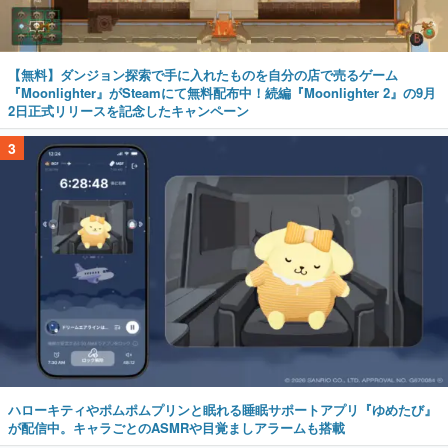
【無料】ダンジョン探索で手に入れたものを自分の店で売るゲーム
『Moonlighter』がSteamにて無料配布中！続編『Moonlighter 2』の9月
2日正式リリースを記念したキャンペーン
3
ハローキティやポムポムプリンと眠れる睡眠サポートアプリ『ゆめたび』
が配信中。キャラごとのASMRや目覚ましアラームも搭載