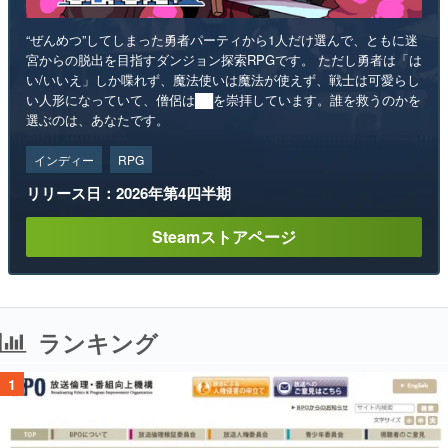
“ぜんめつ”してしまった勇者パーティから1人だけ選んで、ともに迷
宮からの脱出を目指すダンジョン探索RPGです。 ただし勇者は「は
い/いいえ」しか喋れず、魔法使いは魔法が使えず、戦士は可愛らし
い人形になっていて、僧侶は██を崇拝しています。誰を救うのかを
選ぶのは、あなたです。
インディー
RPG
リリース日：2026年第4四半期
Steamストアページ
ランキング
1