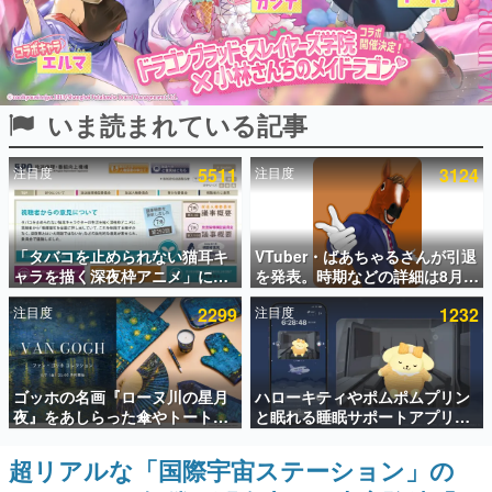
インタビュー
連載・特集一覧
いま読まれている記事
殿堂入り記事
SNS拡散数が数千以上！ ページビュー数万以上！ などな
ど。多くの人々に読まれた、電ファミ渾身の“殿堂入り”記
注目度
5511
注目度
3124
事をまとめました。
ゲームの企画書
名作ゲームクリエイターの方々に製作時のエピソードをお
聞きし、ヒットする企画（ゲーム）とは何か？を探ってい
「タバコを止められない猫耳キ
VTuber・ばあちゃるさんが引退
きます。
ャラを描く深夜枠アニメ」に視
を発表。時期などの詳細は8月9
聴者の一部から批判意見。違法
日15時からの配信で説明
赫本
注目度
2299
注目度
1232
薬物の使用と思しき描写も含め
この物語を解いてはいけない。『赫本』は、〈試験問題〉
て、BPOが議論を交わす
の形をした短編ホラー小説集です。
新世代に訊く
ゴッホの名画『ローヌ川の星月
ハローキティやポムポムプリン
これからのデジタルゲーム市場を担う若きクリエイター達
夜』をあしらった傘やトートバ
と眠れる睡眠サポートアプリ
の姿を追い、彼らのルーツと情熱を探っていきます。
ッグなどが登場。8月7日21時よ
『ゆめたび』が配信中。キャラ
り2日間限定で予約販売
ごとのASMRや目覚ましアラー
超リアルな「国際宇宙ステーション」の
ゲーム世代の作家たち
ムも搭載
ゲームに多大な影響を受けた作家さんに取材し、ゲームが