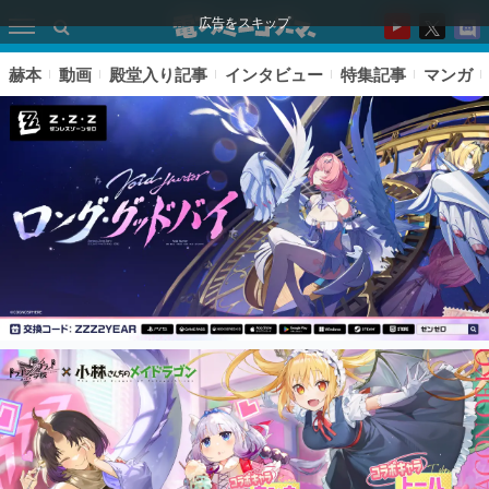
広告をスキップ
赫本
動画
殿堂入り記事
インタビュー
特集記事
マンガ
ピックアップ
電ファミのいま読まれている記事ランキング
アプリセール情報