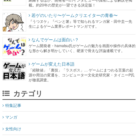
載。約20年の歴史が一望できる決定版！
若ゲのいたり〜ゲームクリエイターの青春〜
『うつヌケ』『ペンと箸』等で知られるマンガ家・田中圭一先
生によるゲーム業界レポートマンガです。
なんでゲームは面白い？
ゲーム開発者・hamatsu氏がゲームの魅力を画面や操作の具体的
な形から解き明かしていく、硬派で骨太な評論連載です。
ゲームが変えた日本語
「経験値」「裏技」「ラスボス」… ゲームにまつわる言葉の起
源や用法の変遷を、コンピューター文化史研究家・タイニーP氏
が徹底調査。
カテゴリ
特集記事
マンガ
女性向け