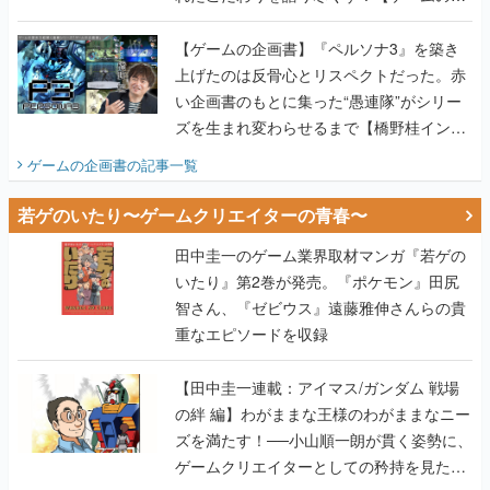
画書】
【ゲームの企画書】『ペルソナ3』を築き
上げたのは反骨心とリスペクトだった。赤
い企画書のもとに集った“愚連隊”がシリー
ズを生まれ変わらせるまで【橋野桂インタ
ビュー】
ゲームの企画書
の記事一覧
若ゲのいたり〜ゲームクリエイターの青春〜
田中圭一のゲーム業界取材マンガ『若ゲの
いたり』第2巻が発売。『ポケモン』田尻
智さん、『ゼビウス』遠藤雅伸さんらの貴
重なエピソードを収録
【田中圭一連載：アイマス/ガンダム 戦場
の絆 編】わがままな王様のわがままなニー
ズを満たす！──小山順一朗が貫く姿勢に、
ゲームクリエイターとしての矜持を見た