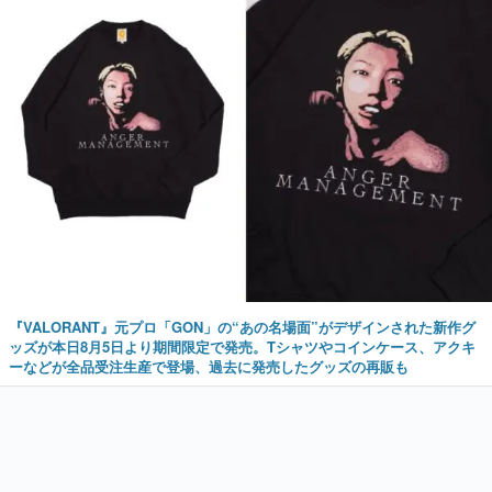
『VALORANT』元プロ「GON」の“あの名場面”がデザインされた新作グ
ッズが本日8月5日より期間限定で発売。Tシャツやコインケース、アクキ
ーなどが全品受注生産で登場、過去に発売したグッズの再販も