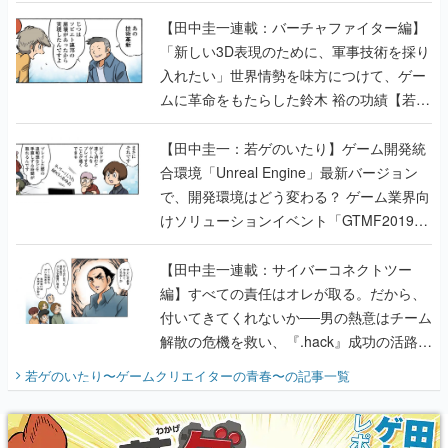
【若ゲのいたり最終回】
【田中圭一連載：バーチャファイター編】
「新しい3D表現のために、軍事技術を採り
入れたい」世界情勢を味方につけて、ゲー
ムに革命をもたらした鈴木 裕の功績【若ゲ
のいたり】
【田中圭一：若ゲのいたり】ゲーム開発統
合環境「Unreal Engine」最新バージョン
で、開発環境はどう変わる？ ゲーム業界向
けソリューションイベント「GTMF2019」
に行って、より理解を深めよう【PR】
【田中圭一連載：サイバーコネクトツー
編】すべての責任はオレが取る。だから、
付いてきてくれないか──男の熱意はチーム
解散の危機を救い、『.hack』成功の活路を
開く。業界の快男児・松山 洋に流れる血は
若ゲのいたり〜ゲームクリエイターの青春〜
の記事一覧
『少年ジャンプ』色だった【若ゲのいた
り】