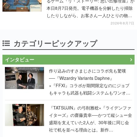
るゲーム『リ・ストーリー: 思い出修理屋』が
本日8月7日発売。電子機器を分解したり掃除
したりしながら、お客さん一人ひとりの物語
に耳を傾ける
2026年8月7日
カテゴリーピックアップ
インタビュー
作り込みのすさまじさにコラボ先も驚嘆
──『Wizardry Variants Daphne』
×『FFXI』コラボが期間限定なのにジョブ
もキャラも武器も戦闘システムもワンオフ
で作り込まれた理由を両ディレクターに聞
く
『TATSUJIN』の弓削雅稔×『ライデンファ
イターズ』の齋藤貴幸──かつて縦シュー全
盛期を支えていた2人が、30年後に同じ会
社で机を並べる理由とは。新作
『TATSUJIN EXTREME』で初タッグを組