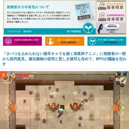
「タバコを止められない猫耳キャラを描く深夜枠アニメ」に視聴者の一部
から批判意見。違法薬物の使用と思しき描写も含めて、BPOが議論を交わ
す
2