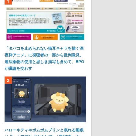
1
「タバコを止められない猫耳キャラを描く深
夜枠アニメ」に視聴者の一部から批判意見。
違法薬物の使用と思しき描写も含めて、BPO
が議論を交わす
2
ハローキティやポムポムプリンと眠れる睡眠