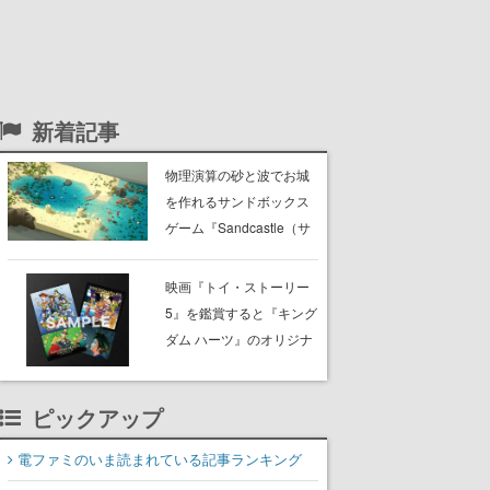
新着記事
物理演算の砂と波でお城
を作れるサンドボックス
ゲーム『Sandcastle（サ
ンドキャッスル）』体験
版が公開中。穏やかな海
映画『トイ・ストーリー
岸で童心に戻って砂遊び
5』を鑑賞すると『キング
を楽しめそう
ダム ハーツ』のオリジナ
ルステッカーがもらえ
る。先着順で2枚セット。
ピックアップ
TOHOシネマズ対象にて
配布され、無くなり次第
電ファミのいま読まれている記事ランキング
終了