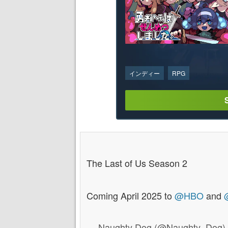
インディー
RPG
The Last of Us Season 2
Coming April 2025 to
@HBO
and
— Naughty Dog (@Naughty_Dog)