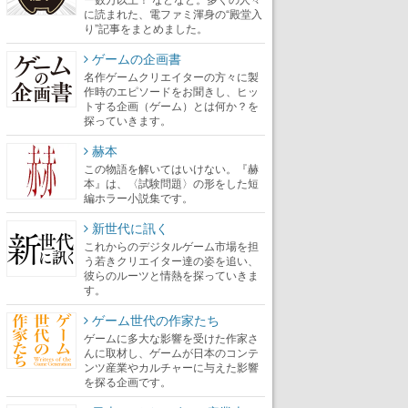
に読まれた、電ファミ渾身の“殿堂入
り”記事をまとめました。
ゲームの企画書
名作ゲームクリエイターの方々に製
作時のエピソードをお聞きし、ヒッ
トする企画（ゲーム）とは何か？を
探っていきます。
赫本
この物語を解いてはいけない。『赫
本』は、〈試験問題〉の形をした短
編ホラー小説集です。
新世代に訊く
これからのデジタルゲーム市場を担
う若きクリエイター達の姿を追い、
彼らのルーツと情熱を探っていきま
す。
ゲーム世代の作家たち
ゲームに多大な影響を受けた作家さ
んに取材し、ゲームが日本のコンテ
ンツ産業やカルチャーに与えた影響
を探る企画です。