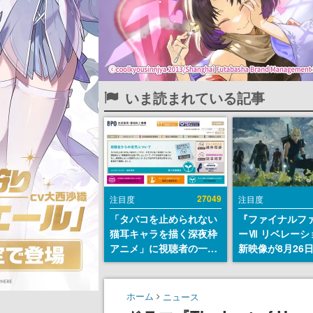
いま読まれている記事
27049
注目度
注目度
「タバコを止められない
『ファイナルフ
猫耳キャラを描く深夜枠
ーⅦ リベレーシ
アニメ」に視聴者の一部
新映像が8月26
から批判意見。違法薬物
公開へ。『FF7
の使用と思しき描写も含
クシリーズの完
めて、BPOが議論を交わ
「gamescom
ホーム
ニュース
す
ニングナイトラ