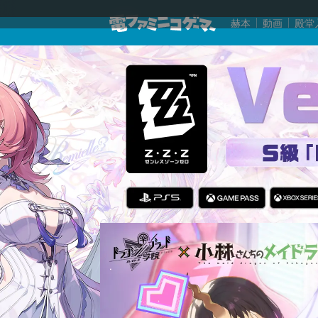
赫本
動画
殿堂