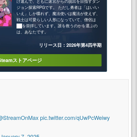
け選んで、ともに迷宮からの脱出を目指すダン
ジョン探索RPGです。 ただし勇者は「はい/い
いえ」しか喋れず、魔法使いは魔法が使えず、
戦士は可愛らしい人形になっていて、僧侶は
██を崇拝しています。誰を救うのかを選ぶの
は、あなたです。
リリース日：2026年第4四半期
Steamストアページ
@StreamOnMax
pic.twitter.com/qUwPcWeiwy
January 7, 2025