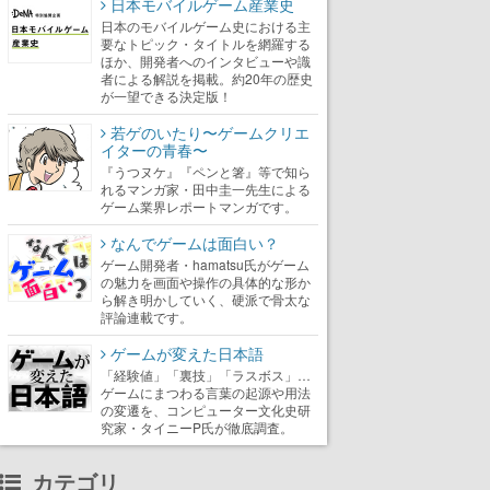
日本モバイルゲーム産業史
日本のモバイルゲーム史における主
要なトピック・タイトルを網羅する
ほか、開発者へのインタビューや識
者による解説を掲載。約20年の歴史
が一望できる決定版！
若ゲのいたり〜ゲームクリエ
イターの青春〜
『うつヌケ』『ペンと箸』等で知ら
れるマンガ家・田中圭一先生による
ゲーム業界レポートマンガです。
なんでゲームは面白い？
ゲーム開発者・hamatsu氏がゲーム
の魅力を画面や操作の具体的な形か
ら解き明かしていく、硬派で骨太な
評論連載です。
ゲームが変えた日本語
「経験値」「裏技」「ラスボス」…
ゲームにまつわる言葉の起源や用法
の変遷を、コンピューター文化史研
究家・タイニーP氏が徹底調査。
カテゴリ