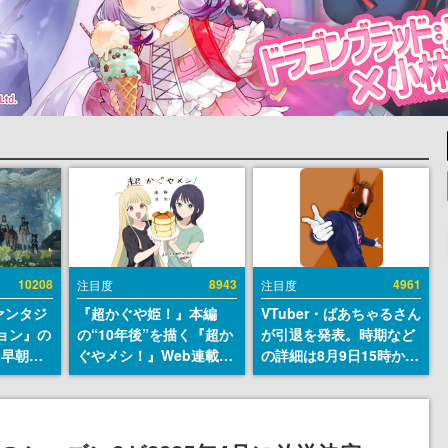
10208
8943
4961
注目度
注目度
ァンタジ
『超かぐや姫！』本編
VTuber・ばあちゃるさん
ョン』の
の“10年後”を描く『超か
が引退を発表。時期など
日早朝に
ぐやメシ！』Web連載決
の詳細は8月9日15時から
』リメイ
定。新たなWebマンガレ
の配信で説明
結編、
ーベル「ビビビコミッ
」のオープ
ク」にて特別話が掲載ス
イブにて
タート、あのお話には…