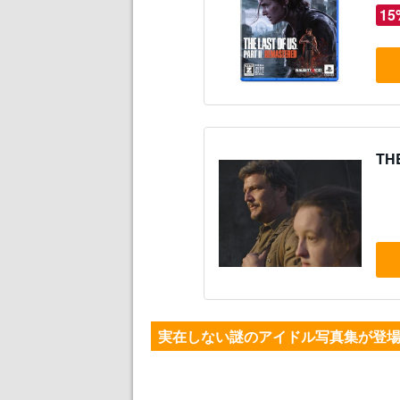
15
TH
実在しない謎のアイドル写真集が登