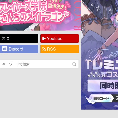
X
Youtube
Discord
RSS