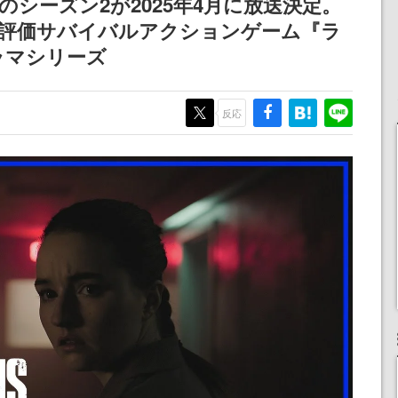
 Us』のシーズン2が2025年4月に放送決定。
浜口直樹
まだ続きがある！
がける高評価サバイバルアクションゲーム『ラ
定
ラマシリーズ
反応