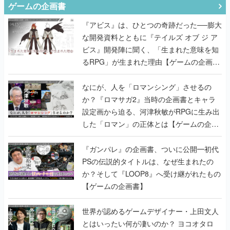
ゲームの企画書
『アビス』は、ひとつの奇跡だった──膨大
な開発資料とともに『テイルズ オブ ジ ア
ビス』開発陣に聞く、「生まれた意味を知
るRPG」が生まれた理由【ゲームの企画
書】
なにが、人を「ロマンシング」させるの
か？『ロマサガ2』当時の企画書とキャラ
設定画から迫る、河津秋敏がRPGに生み出
した「ロマン」の正体とは【ゲームの企画
書】
『ガンパレ』の企画書、ついに公開━初代
PSの伝説的タイトルは、なぜ生まれたの
か？そして『LOOP8』へ受け継がれたもの
【ゲームの企画書】
世界が認めるゲームデザイナー・上田文人
とはいったい何が凄いのか？ ヨコオタロ