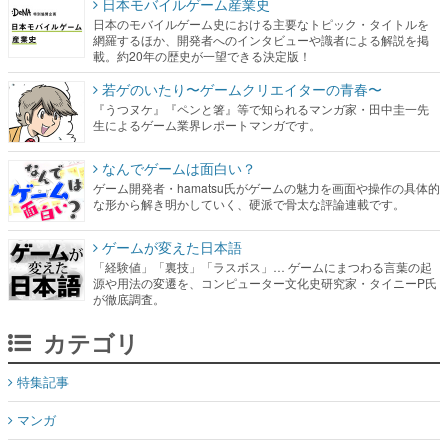
日本モバイルゲーム産業史
日本のモバイルゲーム史における主要なトピック・タイトルを
網羅するほか、開発者へのインタビューや識者による解説を掲
載。約20年の歴史が一望できる決定版！
若ゲのいたり〜ゲームクリエイターの青春〜
『うつヌケ』『ペンと箸』等で知られるマンガ家・田中圭一先
生によるゲーム業界レポートマンガです。
なんでゲームは面白い？
ゲーム開発者・hamatsu氏がゲームの魅力を画面や操作の具体的
な形から解き明かしていく、硬派で骨太な評論連載です。
ゲームが変えた日本語
「経験値」「裏技」「ラスボス」… ゲームにまつわる言葉の起
源や用法の変遷を、コンピューター文化史研究家・タイニーP氏
が徹底調査。
カテゴリ
特集記事
マンガ