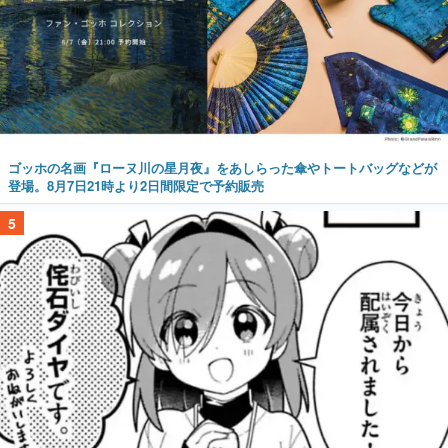
ゴッホの名画『ローヌ川の星月夜』をあしらった傘やトートバッグなどが
登場。8月7日21時より2日間限定で予約販売
5