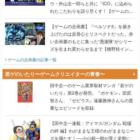
ウ・外山圭一郎らと共に『ICO』に込めら
れたこだわりを語り尽くす！【ゲームの企
画書】
【ゲームの企画書】『ペルソナ3』を築き
上げたのは反骨心とリスペクトだった。赤
い企画書のもとに集った“愚連隊”がシリー
ズを生まれ変わらせるまで【橋野桂インタ
ビュー】
ゲームの企画書
の記事一覧
若ゲのいたり〜ゲームクリエイターの青春〜
田中圭一のゲーム業界取材マンガ『若ゲの
いたり』第2巻が発売。『ポケモン』田尻
智さん、『ゼビウス』遠藤雅伸さんらの貴
重なエピソードを収録
【田中圭一連載：アイマス/ガンダム 戦場
の絆 編】わがままな王様のわがままなニー
ズを満たす！──小山順一朗が貫く姿勢に、