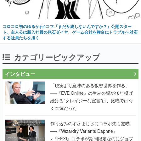
コロコロ初のゆるかわ4コマ『まだサ終しないんですか？』公開スター
ト。主人公は新入社員の侘石ダイヤ、ゲーム会社を舞台にトラブルへ対応
する社員たちを描く
カテゴリーピックアップ
インタビュー
「現実より意味のある仮想世界を作る」
──『EVE Online』の生みの親が18年掲げ
続ける”クレイジーな宣言”は、比喩ではな
く本気だった
作り込みのすさまじさにコラボ先も驚嘆
──『Wizardry Variants Daphne』
×『FFXI』コラボが期間限定なのにジョブ