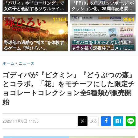
「パリィ」や「ローリング」で
『FF10』の“ブリッツボール”が
女の子と会話するソウルライク
クッション化。25周年記念展
インタビュー
恋愛ゲーム『小早川さんはソウ
「FINAL FANTASY X
注目度
11154
注目度
9064
ルライク』無料公開。返事に失
MUSEUM-幻光の記憶-」のグッ
連載・特集一覧
敗すると「YOU DIED」
ズ情報が一部公開
殿堂入り記事
SNS拡散数が数千以上！ ページビュー数万以上！ などな
野球部の過酷な“補欠”を体験す
「タバコを止められない猫耳キ
ど。多くの人々に読まれた、電ファミ渾身の“殿堂入り”記
るゲーム『球ひろい
ャラを描く深夜枠アニメ」に視
事をまとめました。
Simulator』が「1件」のウィッ
聴者の一部から批判意見。違法
シュリストをもとにチェコ語に
薬物の使用と思しき描写も含め
ゲームの企画書
ホーム
ニュース
対応しSNSで話題に。『キング
て、BPOが議論を交わす
名作ゲームクリエイターの方々に製作時のエピソードをお
聞きし、ヒットする企画（ゲーム）とは何か？を探ってい
ダム・カム』開発元やチェコの
ゴディバが『ピクミン』『どうぶつの森』
きます。
プロ野球選手から称賛の声
とコラボ。「花」をモチーフにした限定チ
赫本
この物語を解いてはいけない。『赫本』は、〈試験問題〉
ョコレートコレクション全5種類が販売開
の形をした短編ホラー小説集です。
始
新世代に訊く
これからのデジタルゲーム市場を担う若きクリエイター達
の姿を追い、彼らのルーツと情熱を探っていきます。
2025年1月8日 11:55
反応
ゲーム世代の作家たち
ゲームに多大な影響を受けた作家さんに取材し、ゲームが