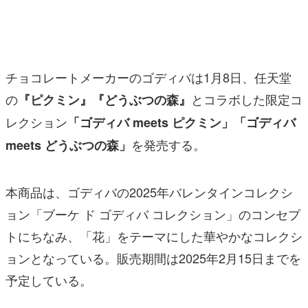
マンガ
女性向け
チョコレートメーカーのゴディバは1月8日、任天堂
アプリレビュー
の
とコラボした限定コ
『ピクミン』『どうぶつの森』
その他
レクション
「ゴディバ meets ピクミン」「ゴディバ
電ファミニコゲーマーとは？
を発売する。
meets どうぶつの森」
運営：株式会社マレ
本商品は、ゴディバの2025年バレンタインコレクシ
ョン「ブーケ ド ゴディバ コレクション」のコンセプ
トにちなみ、「花」をテーマにした華やかなコレクシ
ョンとなっている。販売期間は2025年2月15日までを
予定している。