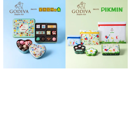
日本のコンテンツ産業やカルチャーに与えた影響を探る企
画です。
日本モバイルゲーム産業史
日本のモバイルゲーム史における主要なトピック・タイト
ルを網羅するほか、開発者へのインタビューや識者による
解説を掲載。約20年の歴史が一望できる決定版！
若ゲのいたり〜ゲームクリエイターの青春〜
『うつヌケ』『ペンと箸』等で知られるマンガ家・田中圭
一先生によるゲーム業界レポートマンガです。
なんでゲームは面白い？
ゲーム開発者・hamatsu氏がゲームの魅力を画面や操作の
具体的な形から解き明かしていく、硬派で骨太な評論連載
です。
ゲームが変えた日本語
「経験値」「裏技」「ラスボス」… ゲームにまつわる言葉
の起源や用法の変遷を、コンピューター文化史研究家・タ
イニーP氏が徹底調査。
カテゴリ
特集記事