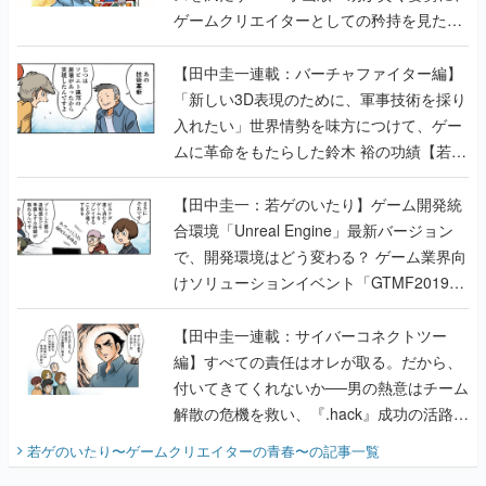
ゲームクリエイターとしての矜持を見た
【若ゲのいたり最終回】
【田中圭一連載：バーチャファイター編】
「新しい3D表現のために、軍事技術を採り
入れたい」世界情勢を味方につけて、ゲー
ムに革命をもたらした鈴木 裕の功績【若ゲ
のいたり】
【田中圭一：若ゲのいたり】ゲーム開発統
合環境「Unreal Engine」最新バージョン
で、開発環境はどう変わる？ ゲーム業界向
けソリューションイベント「GTMF2019」
に行って、より理解を深めよう【PR】
【田中圭一連載：サイバーコネクトツー
編】すべての責任はオレが取る。だから、
付いてきてくれないか──男の熱意はチーム
解散の危機を救い、『.hack』成功の活路を
開く。業界の快男児・松山 洋に流れる血は
若ゲのいたり〜ゲームクリエイターの青春〜
の記事一覧
『少年ジャンプ』色だった【若ゲのいた