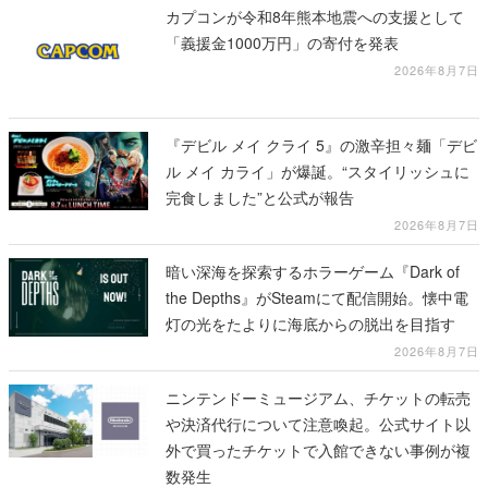
カプコンが令和8年熊本地震への支援として
「義援金1000万円」の寄付を発表
2026年8月7日
『デビル メイ クライ 5』の激辛担々麺「デビ
ル メイ カライ」が爆誕。“スタイリッシュに
完食しました”と公式が報告
2026年8月7日
暗い深海を探索するホラーゲーム『Dark of
the Depths』がSteamにて配信開始。懐中電
灯の光をたよりに海底からの脱出を目指す
2026年8月7日
ニンテンドーミュージアム、チケットの転売
や決済代行について注意喚起。公式サイト以
外で買ったチケットで入館できない事例が複
数発生