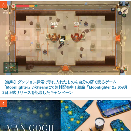
3
【無料】ダンジョン探索で手に入れたものを自分の店で売るゲーム
『Moonlighter』がSteamにて無料配布中！続編『Moonlighter 2』の9月
2日正式リリースを記念したキャンペーン
4