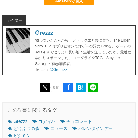
Amazonで購入
ライター
Grezzz
物心ついたころからFFとドラクエと共に育ち、The Elder
Scrolls IV: オブリビオンで洋ゲーの沼にハマる。 ゲームの
やりすぎでセミより長い地下生活を送っていたが、最近社
会にリスポーンした。 ローグライクTCG「Slay the
Spire」の有志翻訳者。
Twitter：
@Gre_zzz
反応
この記事に関するタグ
Grezzz
ゴディバ
チョコレート
どうぶつの森
ニュース
バレンタインデー
ピクミン