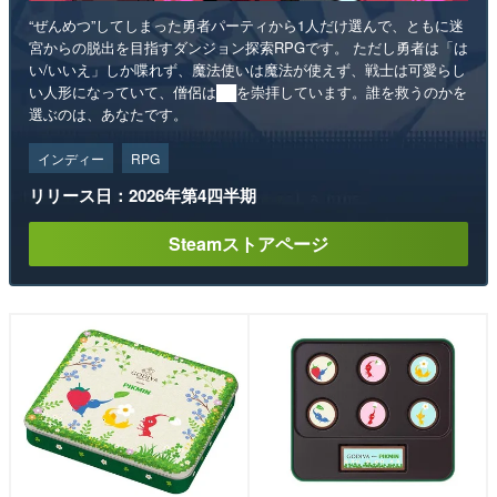
“ぜんめつ”してしまった勇者パーティから1人だけ選んで、ともに迷
宮からの脱出を目指すダンジョン探索RPGです。 ただし勇者は「は
い/いいえ」しか喋れず、魔法使いは魔法が使えず、戦士は可愛らし
い人形になっていて、僧侶は██を崇拝しています。誰を救うのかを
選ぶのは、あなたです。
インディー
RPG
リリース日：2026年第4四半期
Steamストアページ