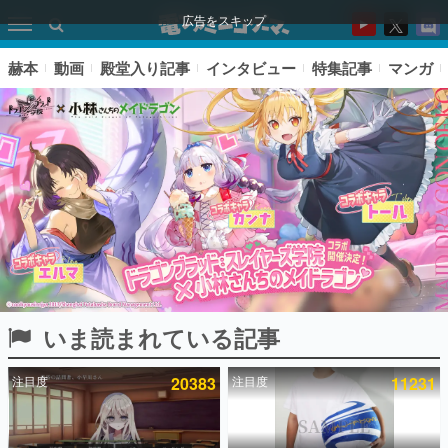
広告をスキップ
赫本
動画
殿堂入り記事
インタビュー
特集記事
マンガ
いま読まれている記事
ピックアップ
注目度
20383
注目度
11231
電ファミのいま読まれている記事ランキング
アプリセール情報