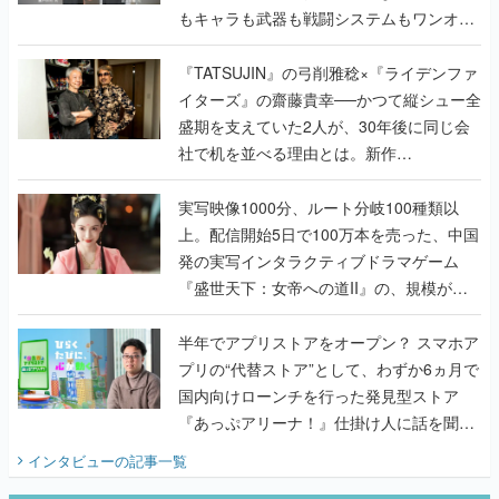
もキャラも武器も戦闘システムもワンオフ
で作り込まれた理由を両ディレクターに聞
く
『TATSUJIN』の弓削雅稔×『ライデンファ
イターズ』の齋藤貴幸──かつて縦シュー全
盛期を支えていた2人が、30年後に同じ会
社で机を並べる理由とは。新作
『TATSUJIN EXTREME』で初タッグを組
んだレジェンド2人に訊く開発秘話
実写映像1000分、ルート分岐100種類以
上。配信開始5日で100万本を売った、中国
発の実写インタラクティブドラマゲーム
『盛世天下：女帝への道II』の、規模が違
うこだわりをプロデューサーに聞いた
半年でアプリストアをオープン？ スマホア
プリの“代替ストア”として、わずか6ヵ月で
国内向けローンチを行った発見型ストア
『あっぷアリーナ！』仕掛け人に話を聞い
てみた
インタビュー
の記事一覧