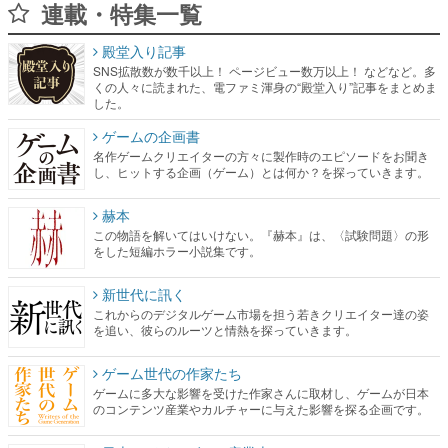
連載・特集一覧
殿堂入り記事
SNS拡散数が数千以上！ ページビュー数万以上！ などなど。多
くの人々に読まれた、電ファミ渾身の“殿堂入り”記事をまとめま
した。
ゲームの企画書
名作ゲームクリエイターの方々に製作時のエピソードをお聞き
し、ヒットする企画（ゲーム）とは何か？を探っていきます。
赫本
この物語を解いてはいけない。『赫本』は、〈試験問題〉の形
をした短編ホラー小説集です。
新世代に訊く
これからのデジタルゲーム市場を担う若きクリエイター達の姿
を追い、彼らのルーツと情熱を探っていきます。
ゲーム世代の作家たち
ゲームに多大な影響を受けた作家さんに取材し、ゲームが日本
のコンテンツ産業やカルチャーに与えた影響を探る企画です。