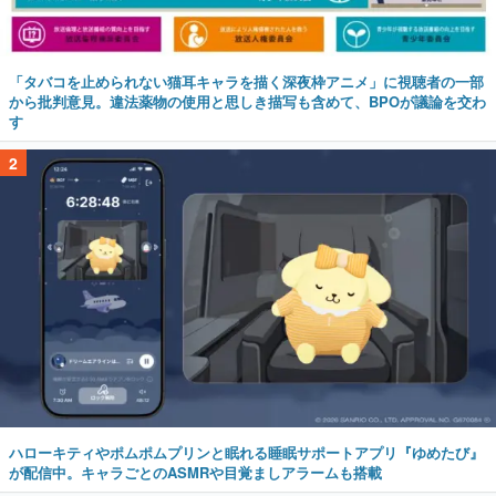
「タバコを止められない猫耳キャラを描く深夜枠アニメ」に視聴者の一部
から批判意見。違法薬物の使用と思しき描写も含めて、BPOが議論を交わ
す
2
ハローキティやポムポムプリンと眠れる睡眠サポートアプリ『ゆめたび』
が配信中。キャラごとのASMRや目覚ましアラームも搭載