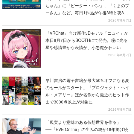
ちゃん』に『ピーター・パン』、『くまのプ
ーさん』など、毎日1作品が午後3時と夜8時
に2回放送
2026年8月7日
『VRChat』向け新作3Dモデル「ニュイ」が
本日8月7日からBOOTHにて発売。瞳に光る
星や感情豊かな表情が、小悪魔かわいい
2026年8月7日
早川書房の電子書籍が最大50%オフになる夏
のセールがスタート。『プロジェクト・ヘイ
ル・メアリー』ほか名作から最近のヒット作
まで3000点以上が対象に
2026年8月7日
「現実より意味のある仮想世界を作る」
──『EVE Online』の生みの親が18年掲げ続