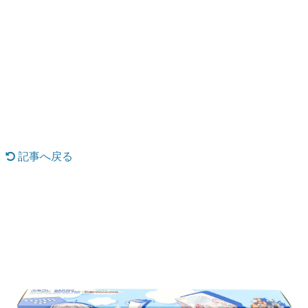
日本のコンテンツ産業やカルチャーに与えた影響を探る企
画です。
日本モバイルゲーム産業史
日本のモバイルゲーム史における主要なトピック・タイト
ルを網羅するほか、開発者へのインタビューや識者による
解説を掲載。約20年の歴史が一望できる決定版！
若ゲのいたり〜ゲームクリエイターの青春〜
『うつヌケ』『ペンと箸』等で知られるマンガ家・田中圭
一先生によるゲーム業界レポートマンガです。
記事へ戻る
なんでゲームは面白い？
ゲーム開発者・hamatsu氏がゲームの魅力を画面や操作の
具体的な形から解き明かしていく、硬派で骨太な評論連載
です。
ゲームが変えた日本語
「経験値」「裏技」「ラスボス」… ゲームにまつわる言葉
の起源や用法の変遷を、コンピューター文化史研究家・タ
イニーP氏が徹底調査。
カテゴリ
特集記事