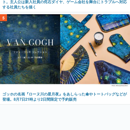
ト。主人公は新入社員の侘石ダイヤ、ゲーム会社を舞台にトラブルへ対応
する社員たちを描く
5
ゴッホの名画『ローヌ川の星月夜』をあしらった傘やトートバッグなどが
登場。8月7日21時より2日間限定で予約販売