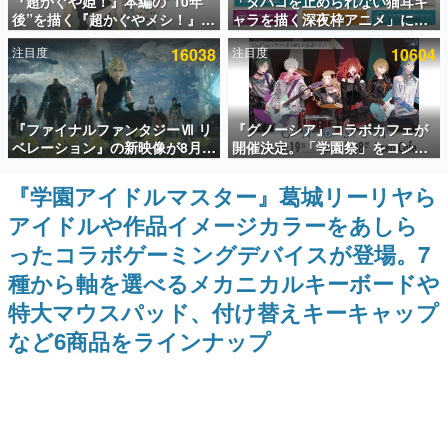
『超かぐや姫！』本編の“10年
「タバコを止められない猫耳キ
後”を描く『超かぐやメシ！』
ャラを描く深夜枠アニメ」に視
インタビュー
Web連載決定。新たなWebマン
聴者の一部から批判意見。違法
注目度
16038
注目度
10604
ガレーベル「ビビビコミック」
薬物の使用と思しき描写も含め
連載・特集一覧
にて特別話が掲載スタート、あ
て、BPOが議論を交わす
のお話には…まだ続きがある！
殿堂入り記事
『ファイナルファンタジーⅦ リ
『グノーシア』コラボカフェが
SNS拡散数が数千以上！ ページビュー数万以上！ などな
ど。多くの人々に読まれた、電ファミ渾身の“殿堂入り”記
ベレーション』の新映像が8月
開催決定。「学園祭」をコンセ
事をまとめました。
26日早朝に公開へ。『FF7』リ
プトに、模擬店やセツやSQ、ラ
メイクシリーズの完結編、
キオたちが学祭バンドを楽しむ
『学園アイドルマスター』葛城リーリヤら
ゲームの企画書
「gamescom」のオープニング
様子を切り取った新グッズが展
名作ゲームクリエイターの方々に製作時のエピソードをお
アイドルや作品イメージカラーをあしら
ナイトライブにてディレクター
開
聞きし、ヒットする企画（ゲーム）とは何か？を探ってい
の浜口直樹氏が登壇する予定
きます。
ったコラボゲーミングデバイスが登場。7
赫本
種から軸を選べるメカニカルキーボードや
この物語を解いてはいけない。『赫本』は、〈試験問題〉
特大マウスパッド、付け替えキーキャップ
の形をした短編ホラー小説集です。
など6商品をラインナップ
新世代に訊く
これからのデジタルゲーム市場を担う若きクリエイター達
の姿を追い、彼らのルーツと情熱を探っていきます。
ゲーム世代の作家たち
ゲームに多大な影響を受けた作家さんに取材し、ゲームが