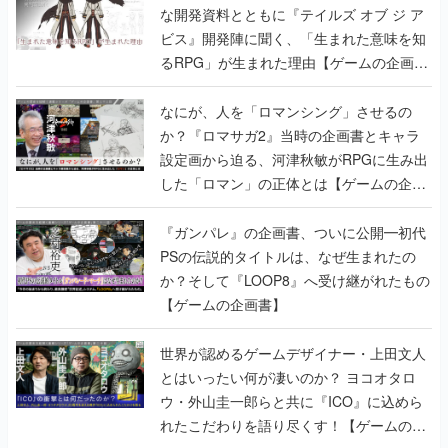
な開発資料とともに『テイルズ オブ ジ ア
ビス』開発陣に聞く、「生まれた意味を知
るRPG」が生まれた理由【ゲームの企画
書】
なにが、人を「ロマンシング」させるの
か？『ロマサガ2』当時の企画書とキャラ
設定画から迫る、河津秋敏がRPGに生み出
した「ロマン」の正体とは【ゲームの企画
書】
『ガンパレ』の企画書、ついに公開━初代
PSの伝説的タイトルは、なぜ生まれたの
か？そして『LOOP8』へ受け継がれたもの
【ゲームの企画書】
世界が認めるゲームデザイナー・上田文人
とはいったい何が凄いのか？ ヨコオタロ
ウ・外山圭一郎らと共に『ICO』に込めら
れたこだわりを語り尽くす！【ゲームの企