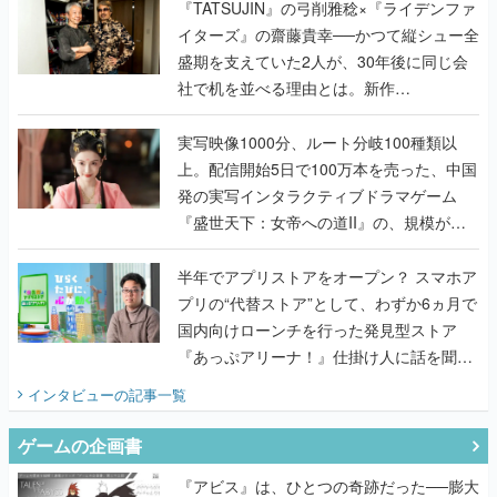
く
『TATSUJIN』の弓削雅稔×『ライデンファ
イターズ』の齋藤貴幸──かつて縦シュー全
盛期を支えていた2人が、30年後に同じ会
社で机を並べる理由とは。新作
『TATSUJIN EXTREME』で初タッグを組
んだレジェンド2人に訊く開発秘話
実写映像1000分、ルート分岐100種類以
上。配信開始5日で100万本を売った、中国
発の実写インタラクティブドラマゲーム
『盛世天下：女帝への道II』の、規模が違
うこだわりをプロデューサーに聞いた
半年でアプリストアをオープン？ スマホア
プリの“代替ストア”として、わずか6ヵ月で
国内向けローンチを行った発見型ストア
『あっぷアリーナ！』仕掛け人に話を聞い
てみた
インタビュー
の記事一覧
ゲームの企画書
『アビス』は、ひとつの奇跡だった──膨大