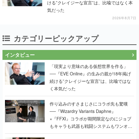
ける”クレイジーな宣言”は、比喩ではなく本
気だった
2026年8月7日
カテゴリーピックアップ
インタビュー
「現実より意味のある仮想世界を作る」
──『EVE Online』の生みの親が18年掲げ
続ける”クレイジーな宣言”は、比喩ではな
く本気だった
作り込みのすさまじさにコラボ先も驚嘆
──『Wizardry Variants Daphne』
×『FFXI』コラボが期間限定なのにジョブ
もキャラも武器も戦闘システムもワンオフ
で作り込まれた理由を両ディレクターに聞