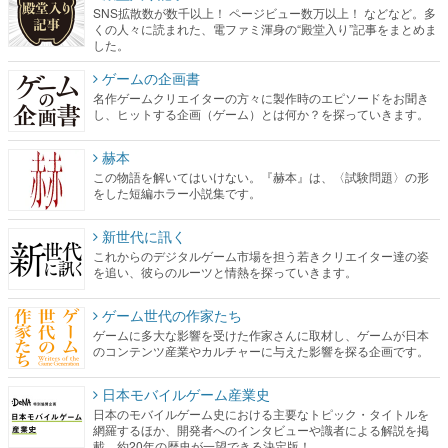
SNS拡散数が数千以上！ ページビュー数万以上！ などなど。多
くの人々に読まれた、電ファミ渾身の“殿堂入り”記事をまとめま
した。
ゲームの企画書
名作ゲームクリエイターの方々に製作時のエピソードをお聞き
し、ヒットする企画（ゲーム）とは何か？を探っていきます。
赫本
この物語を解いてはいけない。『赫本』は、〈試験問題〉の形
をした短編ホラー小説集です。
新世代に訊く
これからのデジタルゲーム市場を担う若きクリエイター達の姿
を追い、彼らのルーツと情熱を探っていきます。
ゲーム世代の作家たち
ゲームに多大な影響を受けた作家さんに取材し、ゲームが日本
のコンテンツ産業やカルチャーに与えた影響を探る企画です。
日本モバイルゲーム産業史
日本のモバイルゲーム史における主要なトピック・タイトルを
網羅するほか、開発者へのインタビューや識者による解説を掲
載。約20年の歴史が一望できる決定版！