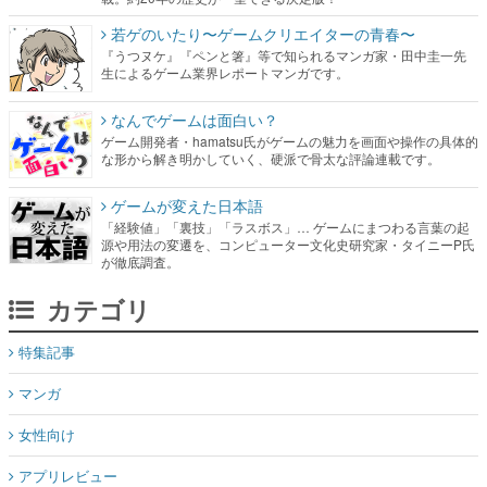
若ゲのいたり〜ゲームクリエイターの青春〜
『うつヌケ』『ペンと箸』等で知られるマンガ家・田中圭一先
生によるゲーム業界レポートマンガです。
なんでゲームは面白い？
ゲーム開発者・hamatsu氏がゲームの魅力を画面や操作の具体的
な形から解き明かしていく、硬派で骨太な評論連載です。
ゲームが変えた日本語
「経験値」「裏技」「ラスボス」… ゲームにまつわる言葉の起
源や用法の変遷を、コンピューター文化史研究家・タイニーP氏
が徹底調査。
カテゴリ
特集記事
マンガ
女性向け
アプリレビュー