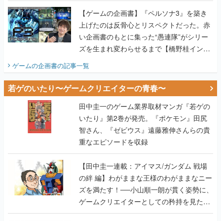
画書】
【ゲームの企画書】『ペルソナ3』を築き
上げたのは反骨心とリスペクトだった。赤
い企画書のもとに集った“愚連隊”がシリー
ズを生まれ変わらせるまで【橋野桂インタ
ビュー】
ゲームの企画書
の記事一覧
若ゲのいたり〜ゲームクリエイターの青春〜
田中圭一のゲーム業界取材マンガ『若ゲの
いたり』第2巻が発売。『ポケモン』田尻
智さん、『ゼビウス』遠藤雅伸さんらの貴
重なエピソードを収録
【田中圭一連載：アイマス/ガンダム 戦場
の絆 編】わがままな王様のわがままなニー
ズを満たす！──小山順一朗が貫く姿勢に、
ゲームクリエイターとしての矜持を見た
【若ゲのいたり最終回】