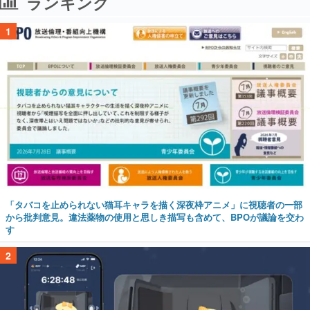
ランキング
1
「タバコを止められない猫耳キャラを描く深夜枠アニメ」に視聴者の一部
から批判意見。違法薬物の使用と思しき描写も含めて、BPOが議論を交わ
す
2