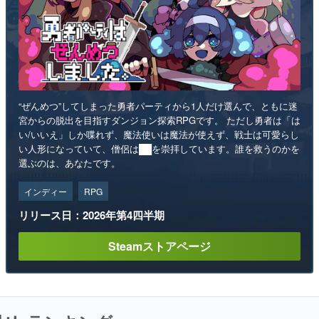
“ぜんめつ”してしまった勇者パーティから1人だけ選んで、ともに迷
宮からの脱出を目指すダンジョン探索RPGです。 ただし勇者は「は
い/いいえ」しか喋れず、魔法使いは魔法が使えず、戦士は可愛らし
い人形になっていて、僧侶は██を崇拝しています。誰を救うのかを
選ぶのは、あなたです。
インディー
RPG
リリース日：2026年第4四半期
Steamストアページ