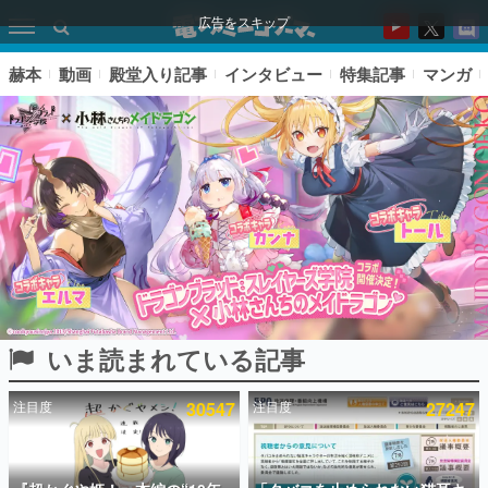
広告をスキップ
赫本
動画
殿堂入り記事
インタビュー
特集記事
マンガ
いま読まれている記事
ピックアップ
注目度
30547
注目度
27247
電ファミのいま読まれている記事ランキング
アプリセール情報