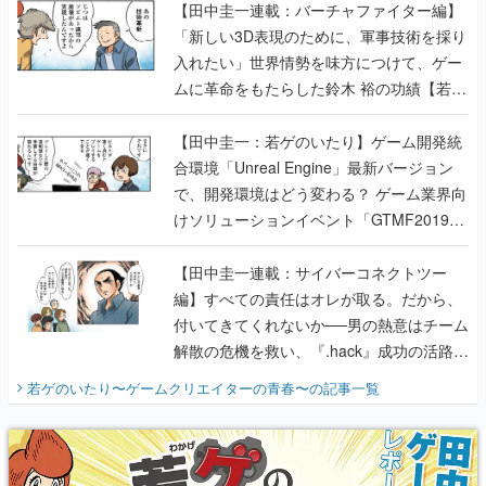
【田中圭一連載：バーチャファイター編】
「新しい3D表現のために、軍事技術を採り
入れたい」世界情勢を味方につけて、ゲー
ムに革命をもたらした鈴木 裕の功績【若ゲ
のいたり】
【田中圭一：若ゲのいたり】ゲーム開発統
合環境「Unreal Engine」最新バージョン
で、開発環境はどう変わる？ ゲーム業界向
けソリューションイベント「GTMF2019」
に行って、より理解を深めよう【PR】
【田中圭一連載：サイバーコネクトツー
編】すべての責任はオレが取る。だから、
付いてきてくれないか──男の熱意はチーム
解散の危機を救い、『.hack』成功の活路を
開く。業界の快男児・松山 洋に流れる血は
若ゲのいたり〜ゲームクリエイターの青春〜
の記事一覧
『少年ジャンプ』色だった【若ゲのいた
り】