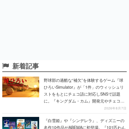
新着記事
野球部の過酷な“補欠”を体験するゲーム『球
ひろいSimulator』が「1件」のウィッシュリ
ストをもとにチェコ語に対応しSNSで話題
に。『キングダム・カム』開発元やチェコの
プロ野球選手から称賛の声
2026年8月7日
『白雪姫』や『シンデレラ』、ディズニーの
名作10作品がABEMAに初登場。『101匹わん