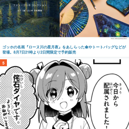
ゴッホの名画『ローヌ川の星月夜』をあしらった傘やトートバッグなどが
登場。8月7日21時より2日間限定で予約販売
5