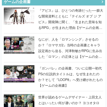
ゲームの企画書
『アビス』は、ひとつの奇跡だった──膨大
な開発資料とともに『テイルズ オブ ジ ア
ビス』開発陣に聞く、「生まれた意味を知
るRPG」が生まれた理由【ゲームの企画
書】
なにが、人を「ロマンシング」させるの
か？『ロマサガ2』当時の企画書とキャラ
設定画から迫る、河津秋敏がRPGに生み出
した「ロマン」の正体とは【ゲームの企画
書】
『ガンパレ』の企画書、ついに公開━初代
PSの伝説的タイトルは、なぜ生まれたの
か？そして『LOOP8』へ受け継がれたもの
【ゲームの企画書】
世界が認めるゲームデザイナー・上田文人
とはいったい何が凄いのか？ ヨコオタロ