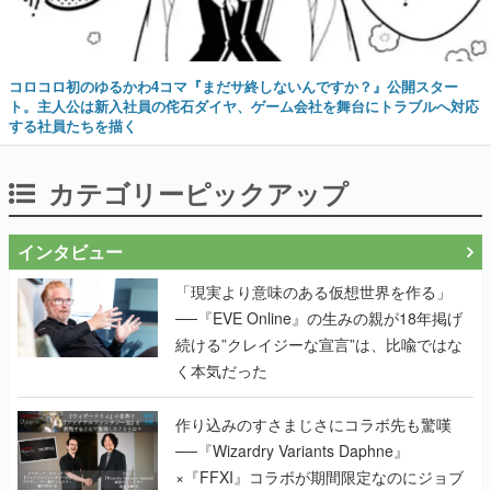
コロコロ初のゆるかわ4コマ『まだサ終しないんですか？』公開スター
ト。主人公は新入社員の侘石ダイヤ、ゲーム会社を舞台にトラブルへ対応
する社員たちを描く
カテゴリーピックアップ
インタビュー
「現実より意味のある仮想世界を作る」
──『EVE Online』の生みの親が18年掲げ
続ける”クレイジーな宣言”は、比喩ではな
く本気だった
作り込みのすさまじさにコラボ先も驚嘆
──『Wizardry Variants Daphne』
×『FFXI』コラボが期間限定なのにジョブ