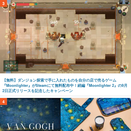
3
【無料】ダンジョン探索で手に入れたものを自分の店で売るゲーム
『Moonlighter』がSteamにて無料配布中！続編『Moonlighter 2』の9月
2日正式リリースを記念したキャンペーン
4