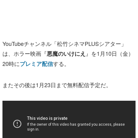
マンガ
女性向け
アプリレビュー
YouTubeチャンネル「松竹シネマPLUSシアター」
その他
は、ホラー映画『
』を1月10日（金）
悪魔のいけにえ
20時に
する。
プレミア配信
電ファミニコゲーマーとは？
運営：株式会社マレ
またその後は1月23日まで無料配信予定だ。