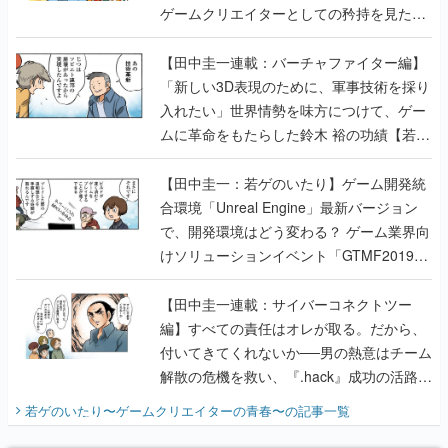
ゲームクリエイターとしての矜持を見た
【若ゲのいたり最終回】
【田中圭一連載：バーチャファイター編】
「新しい3D表現のために、軍事技術を採り
入れたい」世界情勢を味方につけて、ゲー
ムに革命をもたらした鈴木 裕の功績【若ゲ
のいたり】
【田中圭一：若ゲのいたり】ゲーム開発統
合環境「Unreal Engine」最新バージョン
で、開発環境はどう変わる？ ゲーム業界向
けソリューションイベント「GTMF2019」
に行って、より理解を深めよう【PR】
【田中圭一連載：サイバーコネクトツー
編】すべての責任はオレが取る。だから、
付いてきてくれないか──男の熱意はチーム
解散の危機を救い、『.hack』成功の活路を
開く。業界の快男児・松山 洋に流れる血は
若ゲのいたり〜ゲームクリエイターの青春〜
の記事一覧
『少年ジャンプ』色だった【若ゲのいた
り】