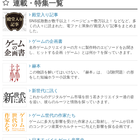
連載・特集一覧
殿堂入り記事
SNS拡散数が数千以上！ ページビュー数万以上！ などなど。多
くの人々に読まれた、電ファミ渾身の“殿堂入り”記事をまとめま
した。
ゲームの企画書
名作ゲームクリエイターの方々に製作時のエピソードをお聞き
し、ヒットする企画（ゲーム）とは何か？を探っていきます。
赫本
この物語を解いてはいけない。『赫本』は、〈試験問題〉の形
をした短編ホラー小説集です。
新世代に訊く
これからのデジタルゲーム市場を担う若きクリエイター達の姿
を追い、彼らのルーツと情熱を探っていきます。
ゲーム世代の作家たち
ゲームに多大な影響を受けた作家さんに取材し、ゲームが日本
のコンテンツ産業やカルチャーに与えた影響を探る企画です。
日本モバイルゲーム産業史