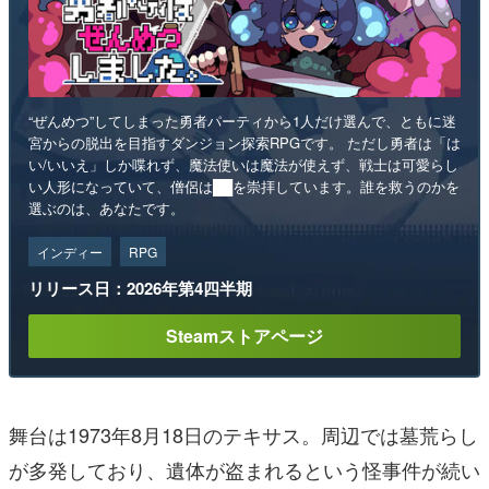
“ぜんめつ”してしまった勇者パーティから1人だけ選んで、ともに迷
宮からの脱出を目指すダンジョン探索RPGです。 ただし勇者は「は
い/いいえ」しか喋れず、魔法使いは魔法が使えず、戦士は可愛らし
い人形になっていて、僧侶は██を崇拝しています。誰を救うのかを
選ぶのは、あなたです。
インディー
RPG
リリース日：2026年第4四半期
Steamストアページ
舞台は1973年8月18日のテキサス。周辺では墓荒らし
が多発しており、遺体が盗まれるという怪事件が続い