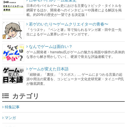
日本のモバイルゲーム史における主要なトピック・タイトルを
網羅するほか、開発者へのインタビューや識者による解説を掲
載。約20年の歴史が一望できる決定版！
若ゲのいたり〜ゲームクリエイターの青春〜
『うつヌケ』『ペンと箸』等で知られるマンガ家・田中圭一先
生によるゲーム業界レポートマンガです。
なんでゲームは面白い？
ゲーム開発者・hamatsu氏がゲームの魅力を画面や操作の具体的
な形から解き明かしていく、硬派で骨太な評論連載です。
ゲームが変えた日本語
「経験値」「裏技」「ラスボス」… ゲームにまつわる言葉の起
源や用法の変遷を、コンピューター文化史研究家・タイニーP氏
が徹底調査。
カテゴリ
特集記事
マンガ