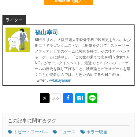
Amazonで購入
ライター
福山幸司
85年生まれ。大阪芸術大学映像学科で映画史を学ぶ。幼少
期に『ドラゴンクエストV』に衝撃を受けて、ストーリー
メディアとしてのゲームに興味を持つ。その後アドベンチ
ャーゲームに熱中し、『この世の果てで恋を唄う少女YU-
NO』がオールタイムベスト。最近ではアドベンチャーゲ
ームの歴史を掘り下げること、映画論とビデオゲームを繋
ぐことが使命なのでは、と思い始めてる今日この頃。
Twitter：
@fukuyaman
反応
この記事に関するタグ
トビー・フーパ―
ニュース
ホラー映画