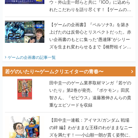
ウ・外山圭一郎らと共に『ICO』に込めら
れたこだわりを語り尽くす！【ゲームの企
画書】
【ゲームの企画書】『ペルソナ3』を築き
上げたのは反骨心とリスペクトだった。赤
い企画書のもとに集った“愚連隊”がシリー
ズを生まれ変わらせるまで【橋野桂インタ
ビュー】
ゲームの企画書
の記事一覧
若ゲのいたり〜ゲームクリエイターの青春〜
田中圭一のゲーム業界取材マンガ『若ゲの
いたり』第2巻が発売。『ポケモン』田尻
智さん、『ゼビウス』遠藤雅伸さんらの貴
重なエピソードを収録
【田中圭一連載：アイマス/ガンダム 戦場
の絆 編】わがままな王様のわがままなニー
ズを満たす！──小山順一朗が貫く姿勢に、