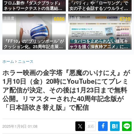
フロム新作『ダスクブラッド』
「パリィ」や「ローリング」で
ネットワークテストの当選結果
女の子と会話するソウルライク
インタビュー
が8月7日22時に発表。応募サイ
恋愛ゲーム『小早川さんはソウ
注目度
6886
注目度
6710
トのマイページから確認可能、
ルライク』無料公開。返事に失
連載・特集一覧
テスト実施は8月21日～24日
敗すると「YOU DIED」
殿堂入り記事
SNS拡散数が数千以上！ ページビュー数万以上！ などな
『FF10』の“ブリッツボール”が
「タバコを止められない猫耳キ
ど。多くの人々に読まれた、電ファミ渾身の“殿堂入り”記
クッション化。25周年記念展
ャラを描く深夜枠アニメ」に視
事をまとめました。
「FINAL FANTASY X
聴者の一部から批判意見。違法
MUSEUM-幻光の記憶-」のグッ
薬物の使用と思しき描写も含め
ゲームの企画書
ホーム
ニュース
ズ情報が一部公開
て、BPOが議論を交わす
名作ゲームクリエイターの方々に製作時のエピソードをお
聞きし、ヒットする企画（ゲーム）とは何か？を探ってい
ホラー映画の金字塔『悪魔のいけにえ』が
きます。
1月10日（金）20時にYouTubeにてプレミ
赫本
この物語を解いてはいけない。『赫本』は、〈試験問題〉
ア配信が決定、その後は1月23日まで無料
の形をした短編ホラー小説集です。
公開。リマスターされた40周年記念版が
「日本語吹き替え版」で配信
新世代に訊く
これからのデジタルゲーム市場を担う若きクリエイター達
の姿を追い、彼らのルーツと情熱を探っていきます。
2025年1月9日 01:08
反応
ゲーム世代の作家たち
ゲームに多大な影響を受けた作家さんに取材し、ゲームが