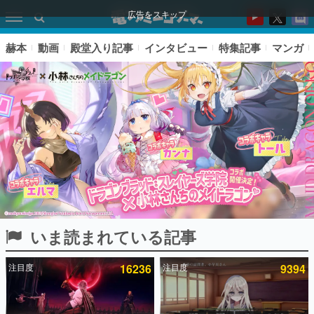
広告をスキップ
赫本
動画
殿堂入り記事
インタビュー
特集記事
マンガ
いま読まれている記事
ピックアップ
注目度
16236
注目度
9394
電ファミのいま読まれている記事ランキング
アプリセール情報