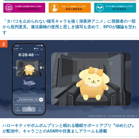
「タバコを止められない猫耳キャラを描く深夜枠アニメ」に視聴者の一部
から批判意見。違法薬物の使用と思しき描写も含めて、BPOが議論を交わ
す
2
ハローキティやポムポムプリンと眠れる睡眠サポートアプリ『ゆめたび』
が配信中。キャラごとのASMRや目覚ましアラームも搭載