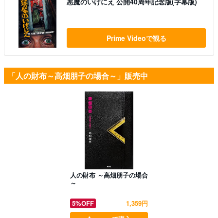
悪魔のいけにえ 公開40周年記念版(字幕版)
Prime Videoで観る
「人の財布～高畑朋子の場合～」販売中
人の財布 ～高畑朋子の場合
～
5%OFF
1,359円