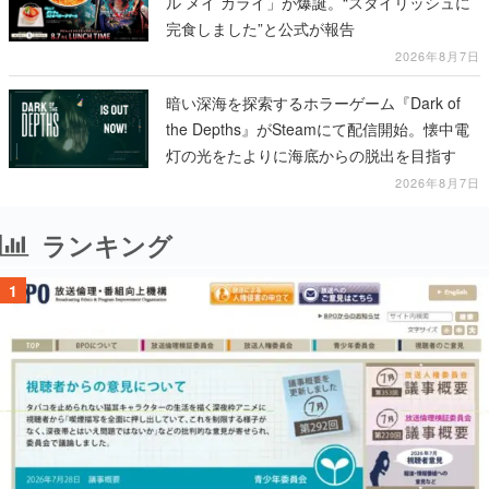
ル メイ カライ」が爆誕。“スタイリッシュに
完食しました”と公式が報告
2026年8月7日
暗い深海を探索するホラーゲーム『Dark of
the Depths』がSteamにて配信開始。懐中電
灯の光をたよりに海底からの脱出を目指す
2026年8月7日
ランキング
1