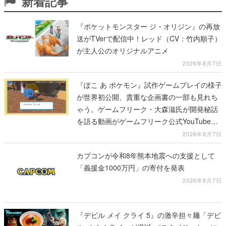
新着記事
『ポケットモンスター ジ・オリジン』の再放
送がTVerで配信中！レッド（CV：竹内順子）
が主人公のオリジナルアニメ
2026年8月7日
『ぽこ あ ポケモン』試作ゲームプレイの様子
が世界初公開、貴重な企画書の一部も見れち
ゃう。ゲームフリーク・大森滋氏が開発秘話
を語る動画がゲームフリーク公式YouTubeで
公開中
2026年8月7日
カプコンが令和8年熊本地震への支援として
「義援金1000万円」の寄付を発表
2026年8月7日
『デビル メイ クライ 5』の激辛担々麺「デビ