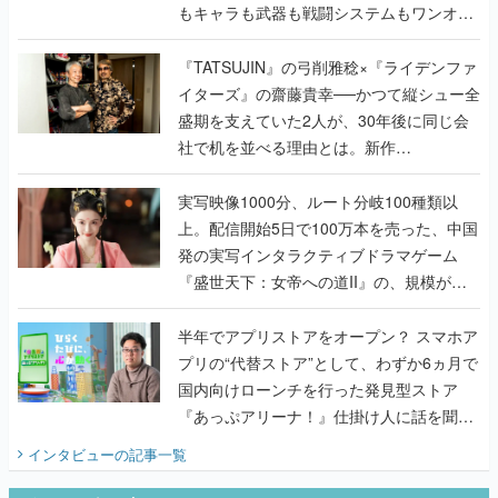
もキャラも武器も戦闘システムもワンオフ
で作り込まれた理由を両ディレクターに聞
く
『TATSUJIN』の弓削雅稔×『ライデンファ
イターズ』の齋藤貴幸──かつて縦シュー全
盛期を支えていた2人が、30年後に同じ会
社で机を並べる理由とは。新作
『TATSUJIN EXTREME』で初タッグを組
んだレジェンド2人に訊く開発秘話
実写映像1000分、ルート分岐100種類以
上。配信開始5日で100万本を売った、中国
発の実写インタラクティブドラマゲーム
『盛世天下：女帝への道II』の、規模が違
うこだわりをプロデューサーに聞いた
半年でアプリストアをオープン？ スマホア
プリの“代替ストア”として、わずか6ヵ月で
国内向けローンチを行った発見型ストア
『あっぷアリーナ！』仕掛け人に話を聞い
てみた
インタビュー
の記事一覧