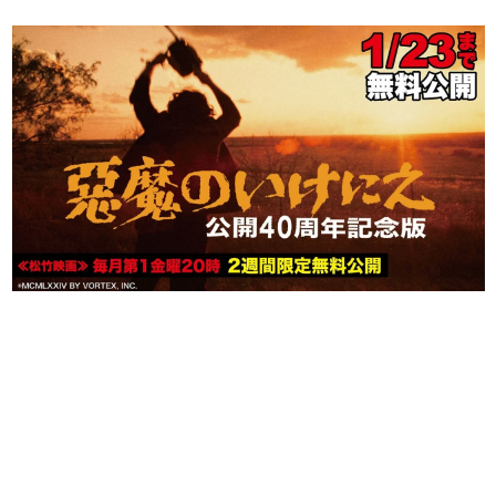
日本のコンテンツ産業やカルチャーに与えた影響を探る企
画です。
日本モバイルゲーム産業史
日本のモバイルゲーム史における主要なトピック・タイト
ルを網羅するほか、開発者へのインタビューや識者による
解説を掲載。約20年の歴史が一望できる決定版！
若ゲのいたり〜ゲームクリエイターの青春〜
『うつヌケ』『ペンと箸』等で知られるマンガ家・田中圭
一先生によるゲーム業界レポートマンガです。
なんでゲームは面白い？
ゲーム開発者・hamatsu氏がゲームの魅力を画面や操作の
具体的な形から解き明かしていく、硬派で骨太な評論連載
です。
ゲームが変えた日本語
「経験値」「裏技」「ラスボス」… ゲームにまつわる言葉
の起源や用法の変遷を、コンピューター文化史研究家・タ
イニーP氏が徹底調査。
カテゴリ
特集記事