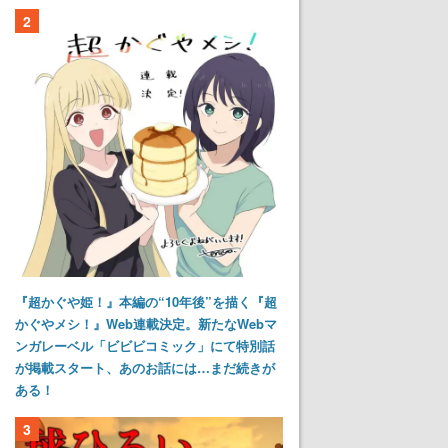
2
『超かぐや姫！』本編の“10年後”を描く『超
かぐやメシ！』Web連載決定。新たなWebマ
ンガレーベル「ビビビコミック」にて特別話
が掲載スタート、あのお話には…まだ続きが
ある！
3