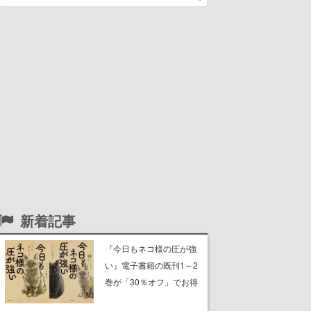
新着記事
『今日もネコ様の圧が強
い』電子書籍の既刊1～2
巻が「30％オフ」でお得
に。ジト目でツンツンし