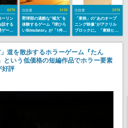
6270
3135
2376
注目度
注目度
ローリン
野球部の過酷な“補欠”を
「東映」の“あのオープ
会話する
体験するゲーム『球ひろ
ニング映像”がアクリル
愛ゲーム
いSimulator』が「1件」
ブロックに。「東映ヒス
ソウルラ
のウィッシュリストをも
トリカル グッズコレクシ
。返事に
とにチェコ語に対応し
ョン」が8月下旬より発
U
SNSで話題に。『キング
売
ぼ」道を散歩するホラーゲーム『たん
ダム・カム』開発元やチ
円」という低価格の短編作品でホラー要素
ェコのプロ野球選手から
称賛の声
が好評