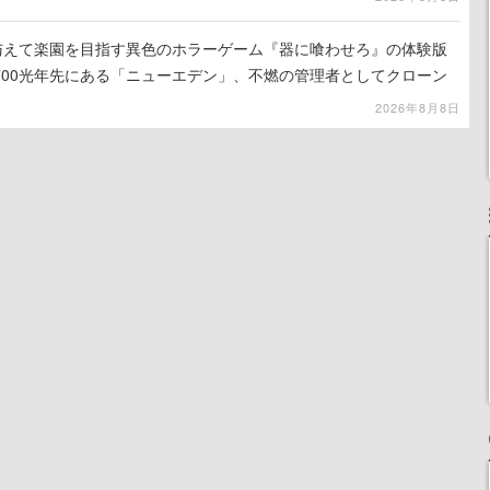
を与えて楽園を目指す異色のホラーゲーム『器に喰わせろ』の体験版
700光年先にある「ニューエデン」、不燃の管理者としてクローン
て神に捧げる
2026年8月8日