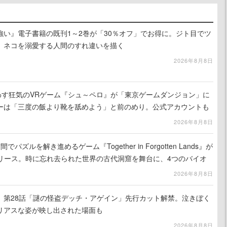
強い』電子書籍の既刊1～2巻が「30％オフ」でお得に。ジト目でツ
、ネコを溺愛する人間のすれ違いを描く
2026年8月8日
わす狂気のVRゲーム『シュ～ペロ』が「東京ゲームダンジョン」に
ーは「三度の飯より靴を舐めよう」と前のめり。公式アカウントも
リースに向けて開発中
2026年8月8日
ズルを解き進めるゲーム『Together in Forgotten Lands』が
でリリース。時に忘れ去られた世界の古代洞窟を舞台に、4つのバイオ
出を目指す
2026年8月8日
』第28話「謎の怪盗デッチ・アゲイン」先行カット解禁。泣きぼく
リアスな姿が映し出された場面も
2026年8月8日