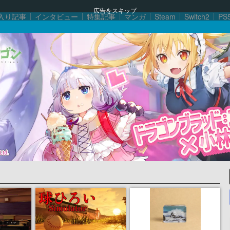
広告をスキップ
入り記事
インタビュー
特集記事
マンガ
Steam
Switch2
PS