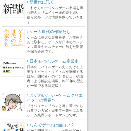
新世代に訊く
これからのデジタルゲーム市場を担
う若きクリエイター達の姿を追い、
彼らのルーツと情熱を探っていきま
す。
ゲーム世代の作家たち
ゲームに多大な影響を受けた作家さ
んに取材し、ゲームが日本のコンテ
ンツ産業やカルチャーに与えた影響
を探る企画です。
日本モバイルゲーム産業史
日本のモバイルゲーム史における主
要なトピック・タイトルを網羅する
ほか、開発者へのインタビューや識
者による解説を掲載。約20年の歴史
が一望できる決定版！
若ゲのいたり〜ゲームクリエ
イターの青春〜
『うつヌケ』『ペンと箸』等で知ら
れるマンガ家・田中圭一先生による
ゲーム業界レポートマンガです。
なんでゲームは面白い？
ゲーム開発者・hamatsu氏がゲーム