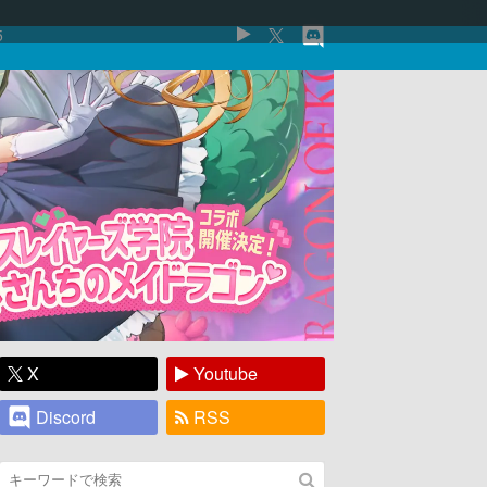
5
X
Youtube
Discord
RSS