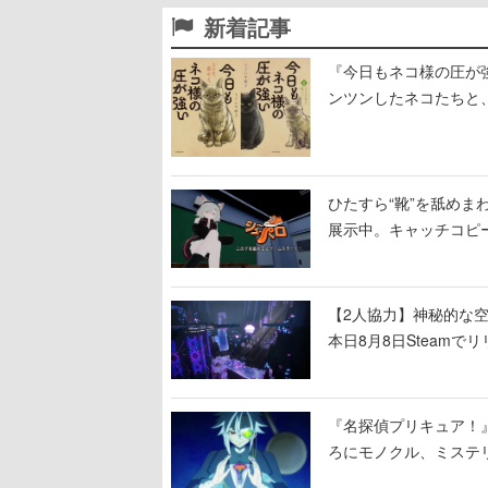
新着記事
『今日もネコ様の圧が
ンツンしたネコたちと
ひたすら“靴”を舐めま
展示中。キャッチコピ
開設され、2026年リ
【2人協力】神秘的な空間でパ
本日8月8日Steam
ームを探索しながら脱
『名探偵プリキュア！
ろにモノクル、ミステ