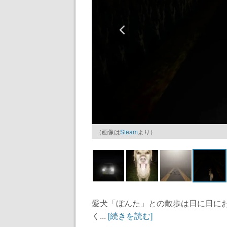
（画像は
Steam
より）
愛犬「ぼんた」との散歩は日に日に
く...
[続きを読む]