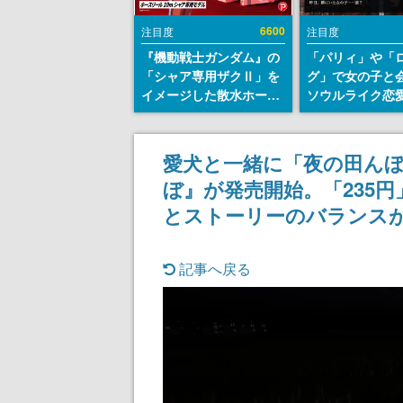
6600
注目度
注目度
『機動戦士ガンダム』の
「パリィ」や「
「シャア専用ザクⅡ」を
グ」で女の子と
イメージした散水ホース
ソウルライク恋
リールが予約開始。本体
『小早川さんは
にはシャアのパーソナル
イク』無料公開
マークやジオン公国軍の
失敗すると「YO
愛犬と一緒に「夜の田ん
エンブレム、型式番号な
DIED」
ぼ』が発売開始。「235
どを配置
とストーリーのバランス
記事へ戻る