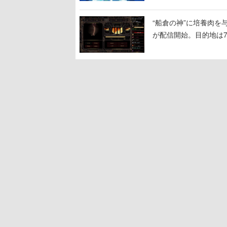
“船倉の神”に培養肉
が配信開始。目的地は
人間を増やし、加工し