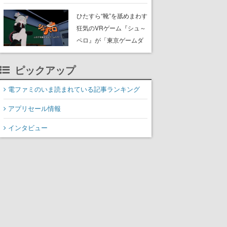
たネコたちと、ネコを溺
愛する人間のすれ違いを
ひたすら“靴”を舐めまわす
描く
狂気のVRゲーム『シュ～
ペロ』が「東京ゲームダ
ンジョン」に展示中。キ
ャッチコピーは「三度の
ピックアップ
飯より靴を舐めよう」と
前のめり。公式アカウン
電ファミのいま読まれている記事ランキング
トも開設され、2026年リ
アプリセール情報
リースに向けて開発中
インタビュー