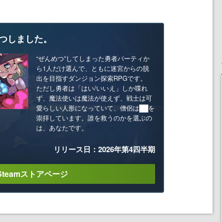
つしました。
“ぜんめつ”してしまった勇者パーティか
ら1人だけ選んで、ともに迷宮からの脱
出を目指すダンジョン探索RPGです。
ただし勇者は「はい/いいえ」しか喋れ
ず、魔法使いは魔法が使えず、戦士は可
愛らしい人形になっていて、僧侶は██を
崇拝しています。誰を救うのかを選ぶの
は、あなたです。
リリース日：2026年第4四半期
Steamストアページ