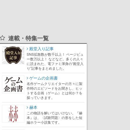
連載・特集一覧
殿堂入り記事
SNS拡散数が数千以上！ ページビュ
ー数万以上！ などなど。多くの人々
に読まれた、電ファミ渾身の“殿堂入
り”記事をまとめました。
ゲームの企画書
名作ゲームクリエイターの方々に製
作時のエピソードをお聞きし、ヒッ
トする企画（ゲーム）とは何か？を
探っていきます。
赫本
この物語を解いてはいけない。『赫
本』は、〈試験問題〉の形をした短
編ホラー小説集です。