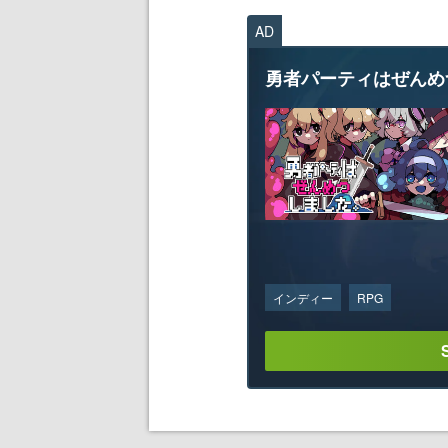
AD
勇者パーティはぜんめ
インディー
RPG