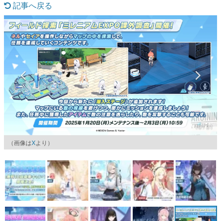
記事へ戻る
マンガ
女性向け
アプリレビュー
その他
電ファミニコゲーマーとは？
運営：株式会社マレ
10 / 31
（画像は
X
より）