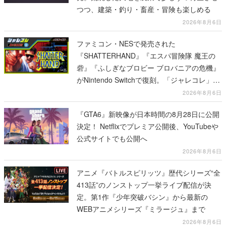
つつ、建築・釣り・畜産・冒険も楽しめる
2026年8月6日
ファミコン・NESで発売された
『SHATTERHAND』『エスパ冒険隊 魔王の
砦』『ふしぎなブロビー ブロバニアの危機』
がNintendo Switchで復刻。「ジャレコレ」シ
リーズから3作が発売予定
2026年8月6日
『GTA6』新映像が日本時間の8月28日に公開
決定！ Netflixでプレミア公開後、YouTubeや
公式サイトでも公開へ
2026年8月6日
アニメ『バトルスピリッツ』歴代シリーズ“全
413話”のノンストップ一挙ライブ配信が決
定。第1作『少年突破バシン』から最新の
WEBアニメシリーズ『ミラージュ』まで
2026年8月6日