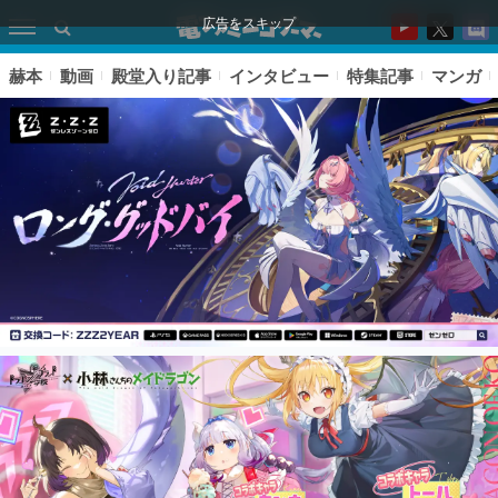
広告をスキップ
赫本
動画
殿堂入り記事
インタビュー
特集記事
マンガ
ピックアップ
電ファミのいま読まれている記事ランキング
アプリセール情報