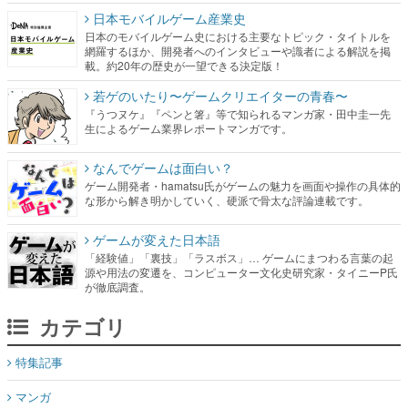
日本モバイルゲーム産業史
日本のモバイルゲーム史における主要なトピック・タイトルを
網羅するほか、開発者へのインタビューや識者による解説を掲
載。約20年の歴史が一望できる決定版！
若ゲのいたり〜ゲームクリエイターの青春〜
『うつヌケ』『ペンと箸』等で知られるマンガ家・田中圭一先
生によるゲーム業界レポートマンガです。
なんでゲームは面白い？
ゲーム開発者・hamatsu氏がゲームの魅力を画面や操作の具体的
な形から解き明かしていく、硬派で骨太な評論連載です。
ゲームが変えた日本語
「経験値」「裏技」「ラスボス」… ゲームにまつわる言葉の起
源や用法の変遷を、コンピューター文化史研究家・タイニーP氏
が徹底調査。
カテゴリ
特集記事
マンガ