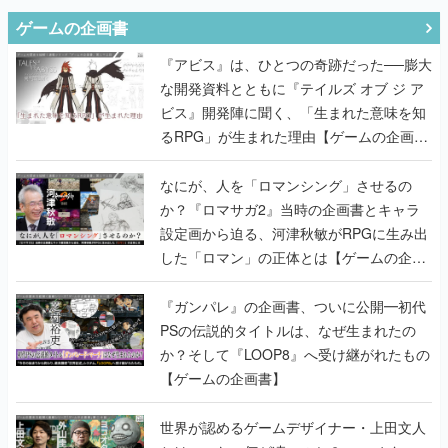
ゲームの企画書
『アビス』は、ひとつの奇跡だった──膨大
な開発資料とともに『テイルズ オブ ジ ア
ビス』開発陣に聞く、「生まれた意味を知
るRPG」が生まれた理由【ゲームの企画
書】
なにが、人を「ロマンシング」させるの
か？『ロマサガ2』当時の企画書とキャラ
設定画から迫る、河津秋敏がRPGに生み出
した「ロマン」の正体とは【ゲームの企画
書】
『ガンパレ』の企画書、ついに公開━初代
PSの伝説的タイトルは、なぜ生まれたの
か？そして『LOOP8』へ受け継がれたもの
【ゲームの企画書】
世界が認めるゲームデザイナー・上田文人