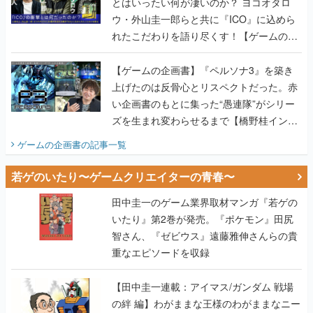
とはいったい何が凄いのか？ ヨコオタロ
ウ・外山圭一郎らと共に『ICO』に込めら
れたこだわりを語り尽くす！【ゲームの企
画書】
【ゲームの企画書】『ペルソナ3』を築き
上げたのは反骨心とリスペクトだった。赤
い企画書のもとに集った“愚連隊”がシリー
ズを生まれ変わらせるまで【橋野桂インタ
ビュー】
ゲームの企画書
の記事一覧
若ゲのいたり〜ゲームクリエイターの青春〜
田中圭一のゲーム業界取材マンガ『若ゲの
いたり』第2巻が発売。『ポケモン』田尻
智さん、『ゼビウス』遠藤雅伸さんらの貴
重なエピソードを収録
【田中圭一連載：アイマス/ガンダム 戦場
の絆 編】わがままな王様のわがままなニー