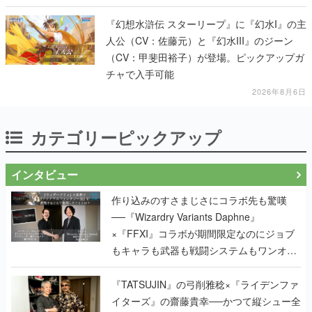
『幻想水滸伝 スターリープ』に『幻水I』の主
人公（CV：佐藤元）と『幻水III』のジーン
（CV：甲斐田裕子）が登場。ピックアップガ
チャで入手可能
2026年8月6日
カテゴリーピックアップ
インタビュー
作り込みのすさまじさにコラボ先も驚嘆
──『Wizardry Variants Daphne』
×『FFXI』コラボが期間限定なのにジョブ
もキャラも武器も戦闘システムもワンオフ
で作り込まれた理由を両ディレクターに聞
く
『TATSUJIN』の弓削雅稔×『ライデンファ
イターズ』の齋藤貴幸──かつて縦シュー全