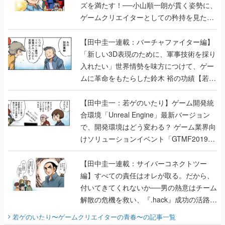
ズを満たす！──小山順一朗が貫く姿勢に、
ゲームクリエイターとしての矜持を見た
【若ゲのいたり最終回】
【田中圭一連載：バーチャファイター編】
「新しい3D表現のために、軍事技術を採り
入れたい」世界情勢を味方につけて、ゲー
ムに革命をもたらした鈴木 裕の功績【若ゲ
のいたり】
【田中圭一：若ゲのいたり】ゲーム開発統
合環境「Unreal Engine」最新バージョン
で、開発環境はどう変わる？ ゲーム業界向
けソリューションイベント「GTMF2019」
に行って、より理解を深めよう【PR】
【田中圭一連載：サイバーコネクトツー
編】すべての責任はオレが取る。だから、
付いてきてくれないか──男の熱意はチーム
解散の危機を救い、『.hack』成功の活路を
開く。業界の快男児・松山 洋に流れる血は
若ゲのいたり〜ゲームクリエイターの青春〜
の記事一覧
『少年ジャンプ』色だった【若ゲのいた