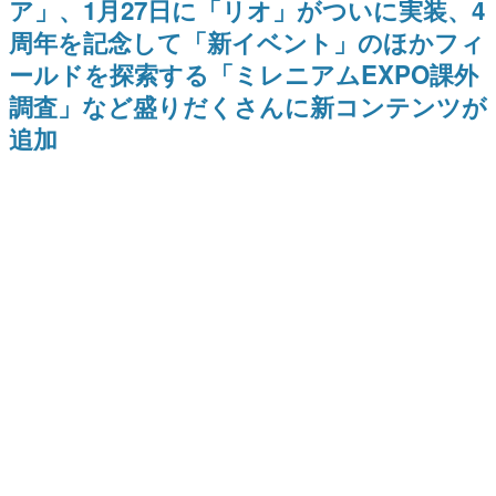
ア」、1月27日に「リオ」がついに実装、4
日本のコンテンツ産業やカルチャーに与えた影響を探る企
周年を記念して「新イベント」のほかフィ
画です。
ールドを探索する「ミレニアムEXPO課外
日本モバイルゲーム産業史
日本のモバイルゲーム史における主要なトピック・タイト
調査」など盛りだくさんに新コンテンツが
ルを網羅するほか、開発者へのインタビューや識者による
解説を掲載。約20年の歴史が一望できる決定版！
追加
若ゲのいたり〜ゲームクリエイターの青春〜
『うつヌケ』『ペンと箸』等で知られるマンガ家・田中圭
一先生によるゲーム業界レポートマンガです。
なんでゲームは面白い？
ゲーム開発者・hamatsu氏がゲームの魅力を画面や操作の
具体的な形から解き明かしていく、硬派で骨太な評論連載
です。
ゲームが変えた日本語
「経験値」「裏技」「ラスボス」… ゲームにまつわる言葉
の起源や用法の変遷を、コンピューター文化史研究家・タ
イニーP氏が徹底調査。
カテゴリ
特集記事