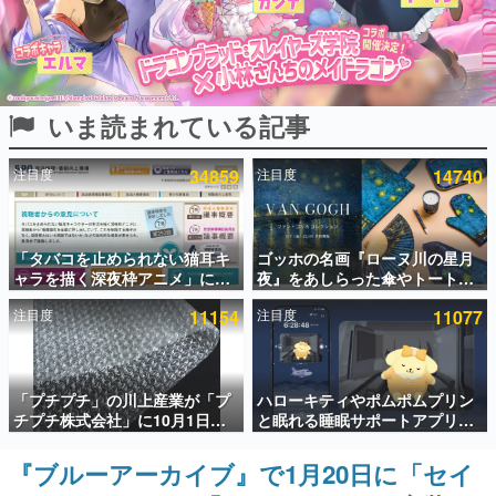
インタビュー
連載・特集一覧
いま読まれている記事
殿堂入り記事
SNS拡散数が数千以上！ ページビュー数万以上！ などな
ど。多くの人々に読まれた、電ファミ渾身の“殿堂入り”記
注目度
34859
注目度
14740
事をまとめました。
ゲームの企画書
名作ゲームクリエイターの方々に製作時のエピソードをお
聞きし、ヒットする企画（ゲーム）とは何か？を探ってい
「タバコを止められない猫耳キ
ゴッホの名画『ローヌ川の星月
きます。
ャラを描く深夜枠アニメ」に視
夜』をあしらった傘やトートバ
聴者の一部から批判意見。違法
ッグなどが登場。8月7日21時よ
赫本
注目度
11154
注目度
11077
薬物の使用と思しき描写も含め
り2日間限定で予約販売
この物語を解いてはいけない。『赫本』は、〈試験問題〉
て、BPOが議論を交わす
の形をした短編ホラー小説集です。
新世代に訊く
「プチプチ」の川上産業が「プ
ハローキティやポムポムプリン
これからのデジタルゲーム市場を担う若きクリエイター達
チプチ株式会社」に10月1日よ
と眠れる睡眠サポートアプリ
の姿を追い、彼らのルーツと情熱を探っていきます。
り社名変更へ。創業58年で初め
『ゆめたび』が配信中。キャラ
ての変更で、“プチッ”と鳴るお
ごとのASMRや目覚ましアラー
『ブルーアーカイブ』で1月20日に「セイ
ゲーム世代の作家たち
なじみの緩衝材が会社の名前に
ムも搭載
ゲームに多大な影響を受けた作家さんに取材し、ゲームが