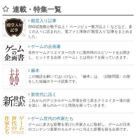
連載・特集一覧
殿堂入り記事
SNS拡散数が数千以上！ ページビュー数万以上！ などなど。多
くの人々に読まれた、電ファミ渾身の“殿堂入り”記事をまとめま
した。
ゲームの企画書
名作ゲームクリエイターの方々に製作時のエピソードをお聞き
し、ヒットする企画（ゲーム）とは何か？を探っていきます。
赫本
この物語を解いてはいけない。『赫本』は、〈試験問題〉の形
をした短編ホラー小説集です。
新世代に訊く
これからのデジタルゲーム市場を担う若きクリエイター達の姿
を追い、彼らのルーツと情熱を探っていきます。
ゲーム世代の作家たち
ゲームに多大な影響を受けた作家さんに取材し、ゲームが日本
のコンテンツ産業やカルチャーに与えた影響を探る企画です。