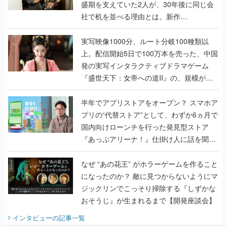
盛期を支えていた2人が、30年後に同じ会
社で机を並べる理由とは。新作
『TATSUJIN EXTREME』で初タッグを組
んだレジェンド2人に訊く開発秘話
実写映像1000分、ルート分岐100種類以
上。配信開始5日で100万本を売った、中国
発の実写インタラクティブドラマゲーム
『盛世天下：女帝への道II』の、規模が違
うこだわりをプロデューサーに聞いた
半年でアプリストアをオープン？ スマホア
プリの“代替ストア”として、わずか6ヵ月で
国内向けローンチを行った発見型ストア
『あっぷアリーナ！』仕掛け人に話を聞い
てみた
なぜ “あの花王” がホラーゲームを作ること
になったのか？ 敵に見つからないようにマ
ジックリンでこっそり掃除する『しずかな
おそうじ』が生まれるまで【開発座談会】
インタビュー
の記事一覧