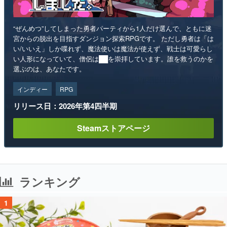
“ぜんめつ”してしまった勇者パーティから1人だけ選んで、ともに迷
宮からの脱出を目指すダンジョン探索RPGです。 ただし勇者は「は
い/いいえ」しか喋れず、魔法使いは魔法が使えず、戦士は可愛らし
い人形になっていて、僧侶は██を崇拝しています。誰を救うのかを
選ぶのは、あなたです。
インディー
RPG
リリース日：2026年第4四半期
Steamストアページ
ランキング
1