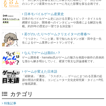
のコンテンツ産業やカルチャーに与えた影響を探る企画です。
日本モバイルゲーム産業史
日本のモバイルゲーム史における主要なトピック・タイトルを
網羅するほか、開発者へのインタビューや識者による解説を掲
載。約20年の歴史が一望できる決定版！
若ゲのいたり〜ゲームクリエイターの青春〜
『うつヌケ』『ペンと箸』等で知られるマンガ家・田中圭一先
生によるゲーム業界レポートマンガです。
なんでゲームは面白い？
ゲーム開発者・hamatsu氏がゲームの魅力を画面や操作の具体的
な形から解き明かしていく、硬派で骨太な評論連載です。
ゲームが変えた日本語
「経験値」「裏技」「ラスボス」… ゲームにまつわる言葉の起
源や用法の変遷を、コンピューター文化史研究家・タイニーP氏
が徹底調査。
カテゴリ
特集記事