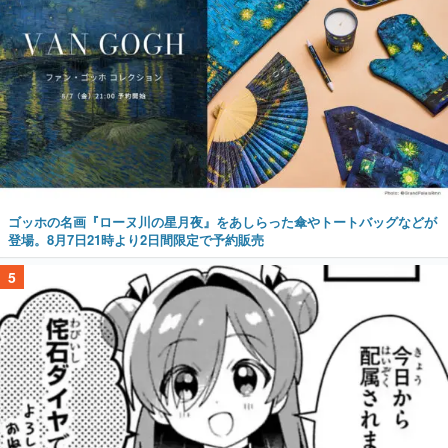
ゴッホの名画『ローヌ川の星月夜』をあしらった傘やトートバッグなどが
登場。8月7日21時より2日間限定で予約販売
5