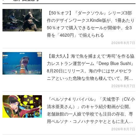
【50％オフ】『ダークソウル』シリーズ3部
作のデザインワークスKindle版が、1冊あたり
50％オフで購入できるセールが開催中。全3
冊を「4620円」で揃えられる
2026年8月7日
【最大5人】海で魚を捕まえて“寿司”を作る協
力レストラン運営ゲーム『Deep Blue Sushi』
8月20日にリリース。海の中にはサメやピラ
ニアといった危険な生物も棲んでいて、阿鼻
叫喚待ったなし
2026年8月7日
『ペルソナ4 リバイバル』「天城雪子（CV.小
清水亜美さん）」のキャラ紹介動画が公開。
老舗旅館の一人娘で学校でも注目の存在、専
用ペルソナ・コノハナサクヤとともに主人公
たちと舞う
2026年8月7日