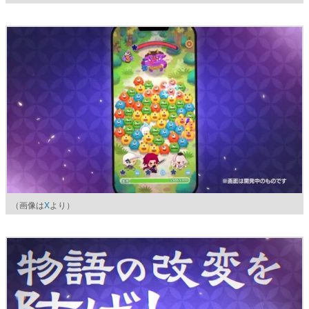
（画像は
X
より）