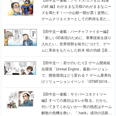
【田中圭一連載：アイマス/ガンダム 戦場
の絆 編】わがままな王様のわがままなニー
ズを満たす！──小山順一朗が貫く姿勢に、
ゲームクリエイターとしての矜持を見た
【若ゲのいたり最終回】
【田中圭一連載：バーチャファイター編】
「新しい3D表現のために、軍事技術を採り
入れたい」世界情勢を味方につけて、ゲー
ムに革命をもたらした鈴木 裕の功績【若ゲ
のいたり】
【田中圭一：若ゲのいたり】ゲーム開発統
合環境「Unreal Engine」最新バージョン
で、開発環境はどう変わる？ ゲーム業界向
けソリューションイベント「GTMF2019」
に行って、より理解を深めよう【PR】
【田中圭一連載：サイバーコネクトツー
編】すべての責任はオレが取る。だから、
付いてきてくれないか──男の熱意はチーム
解散の危機を救い、『.hack』成功の活路を