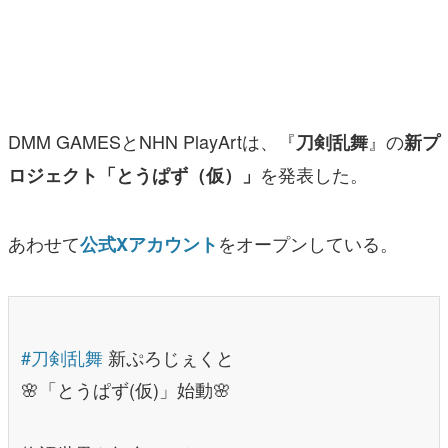
マンガ
女性向け
アプリレビュー
DMM GAMESとNHN PlayArtは、『
』の
刀剣乱舞
新プ
その他
を発表した。
ロジェクト「とうぱず（仮）」
電ファミニコゲーマーとは？
あわせて
をオープンしている。
公式Xアカウント
運営：株式会社マレ
#刀剣乱舞
新ぷろじぇくと
🌸「とうぱず(仮)」始動🌸