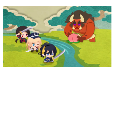
日本のコンテンツ産業やカルチャーに与えた影響を探る企
画です。
日本モバイルゲーム産業史
日本のモバイルゲーム史における主要なトピック・タイト
ルを網羅するほか、開発者へのインタビューや識者による
解説を掲載。約20年の歴史が一望できる決定版！
若ゲのいたり〜ゲームクリエイターの青春〜
『うつヌケ』『ペンと箸』等で知られるマンガ家・田中圭
一先生によるゲーム業界レポートマンガです。
なんでゲームは面白い？
ゲーム開発者・hamatsu氏がゲームの魅力を画面や操作の
具体的な形から解き明かしていく、硬派で骨太な評論連載
です。
ゲームが変えた日本語
「経験値」「裏技」「ラスボス」… ゲームにまつわる言葉
の起源や用法の変遷を、コンピューター文化史研究家・タ
イニーP氏が徹底調査。
カテゴリ
特集記事