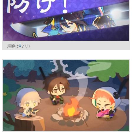
（画像は
X
より）