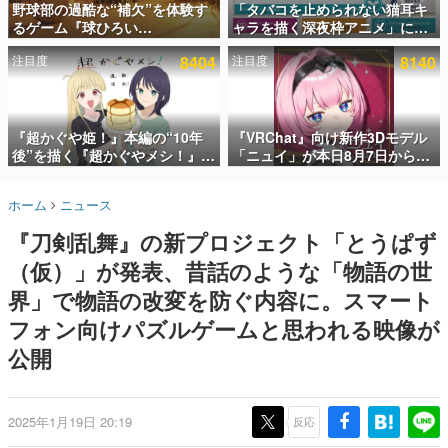
野球部の過酷な“補欠”を体験す
「タバコを止められない猫耳キ
るゲーム『球ひろい
ャラを描く深夜枠アニメ」に視
インタビュー
Simulator』が「1件」のウィッ
聴者の一部から批判意見。違法
注目度
8404
注目度
8140
シュリストをもとにチェコ語に
薬物の使用と思しき描写も含め
連載・特集一覧
対応しSNSで話題に。『キング
て、BPOが議論を交わす
ダム・カム』開発元やチェコの
殿堂入り記事
プロ野球選手から称賛の声
SNS拡散数が数千以上！ ページビュー数万以上！ などな
『超かぐや姫！』本編の“10年
『VRChat』向け新作3Dモデル
ど。多くの人々に読まれた、電ファミ渾身の“殿堂入り”記
後”を描く『超かぐやメシ！』
「ニュイ」が本日8月7日から
事をまとめました。
Web連載決定。新たなWebマン
BOOTHにて発売。瞳に光る星
ガレーベル「ビビビコミック」
や感情豊かな表情が、小悪魔か
ゲームの企画書
ホーム
ニュース
にて特別話が掲載スタート、あ
わいい
名作ゲームクリエイターの方々に製作時のエピソードをお
聞きし、ヒットする企画（ゲーム）とは何か？を探ってい
のお話には…まだ続きがある！
『刀剣乱舞』の新プロジェクト「とうぱず
きます。
（仮）」が発表、昔話のような「物語の世
赫本
この物語を解いてはいけない。『赫本』は、〈試験問題〉
界」で物語の改変を防ぐ内容に。スマート
の形をした短編ホラー小説集です。
フォン向けパズルゲームと思われる映像が
公開
新世代に訊く
これからのデジタルゲーム市場を担う若きクリエイター達
の姿を追い、彼らのルーツと情熱を探っていきます。
2025年1月19日 20:19
反応
ゲーム世代の作家たち
ゲームに多大な影響を受けた作家さんに取材し、ゲームが