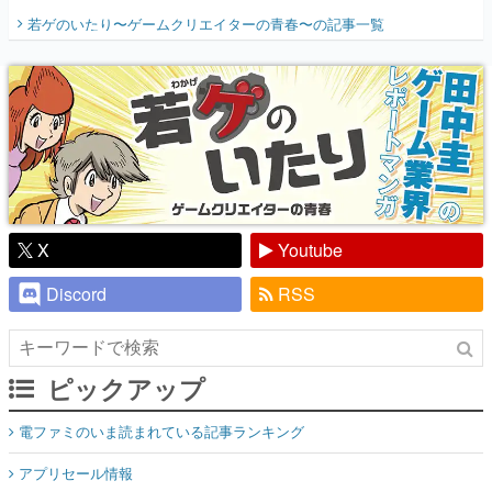
開く。業界の快男児・松山 洋に流れる血は
若ゲのいたり〜ゲームクリエイターの青春〜
の記事一覧
『少年ジャンプ』色だった【若ゲのいた
り】
X
Youtube
Discord
RSS
ピックアップ
電ファミのいま読まれている記事ランキング
アプリセール情報