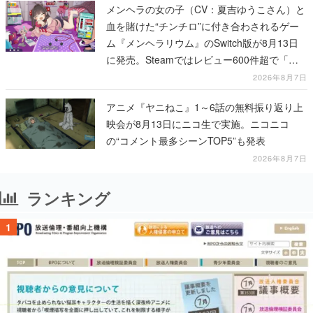
メンヘラの女の子（CV：夏吉ゆうこさん）と
血を賭けた“チンチロ”に付き合わされるゲー
ム『メンヘラリウム』のSwitch版が8月13日
に発売。Steamではレビュー600件超で「非
常に好評」
2026年8月7日
アニメ『ヤニねこ』1～6話の無料振り返り上
映会が8月13日にニコ生で実施。ニコニコ
の“コメント最多シーンTOP5”も発表
2026年8月7日
ランキング
1