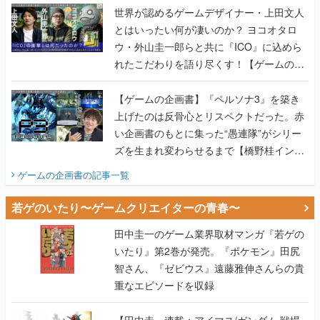
世界が認めるゲームデザイナー・上田文人
とはいったい何が凄いのか？ ヨコオタロ
ウ・外山圭一郎らと共に『ICO』に込めら
れたこだわりを語り尽くす！【ゲームの企
画書】
【ゲームの企画書】『ペルソナ3』を築き
上げたのは反骨心とリスペクトだった。赤
い企画書のもとに集った“愚連隊”がシリー
ズを生まれ変わらせるまで【橋野桂インタ
ビュー】
ゲームの企画書
の記事一覧
若ゲのいたり〜ゲームクリエイターの青春〜
田中圭一のゲーム業界取材マンガ『若ゲの
いたり』第2巻が発売。『ポケモン』田尻
智さん、『ゼビウス』遠藤雅伸さんらの貴
重なエピソードを収録