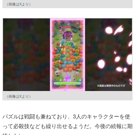
（画像は
X
より）
（画像は
X
より）
パズルは戦闘も兼ねており、3人のキャラクターを使
って必殺技なども繰り出せるようだ。今後の続報に期