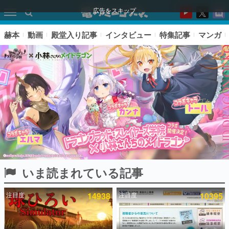
広告をスキップ
赫本
動画
殿堂入り記事
インタビュー
特集記事
マンガ
いま読まれている記事
ピックアップ
注目度
14938
注目度
10395
電ファミのいま読まれている記事ランキング
アプリセール情報