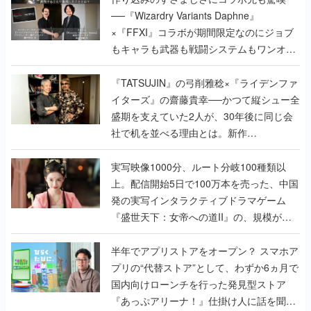
──『Wizardry Variants Daphne』
×『FFXI』コラボが期間限定なのにジョブ
もキャラも武器も戦闘システムもワンオフ
で作り込まれた理由を両ディレクターに聞
く
『TATSUJIN』の弓削雅稔×『ライデンファ
イターズ』の齋藤貴幸──かつて縦シュー全
盛期を支えていた2人が、30年後に同じ会
社で机を並べる理由とは。新作
『TATSUJIN EXTREME』で初タッグを組
んだレジェンド2人に訊く開発秘話
実写映像1000分、ルート分岐100種類以
上。配信開始5日で100万本を売った、中国
発の実写インタラクティブドラマゲーム
『盛世天下：女帝への道II』の、規模が違
うこだわりをプロデューサーに聞いた
半年でアプリストアをオープン？ スマホア
プリの“代替ストア”として、わずか6ヵ月で
国内向けローンチを行った発見型ストア
『あっぷアリーナ！』仕掛け人に話を聞い