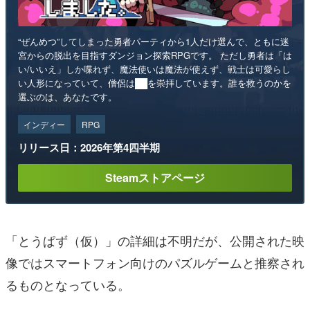
“ぜんめつ”してしまった勇者パーティから1人だけ選んで、ともに迷
宮からの脱出を目指すダンジョン探索RPGです。 ただし勇者は「は
い/いいえ」しか喋れず、魔法使いは魔法が使えず、戦士は可愛らし
い人形になっていて、僧侶は██を崇拝しています。誰を救うのかを
選ぶのは、あなたです。
インディー
RPG
リリース日：2026年第4四半期
Steamストアページ
「とうぱず（仮）」の詳細は不明だが、公開された映
像ではスマートフォン向けのパズルゲームと推察され
るものとなっている。