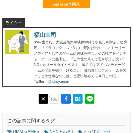
Amazonで購入
ライター
福山幸司
85年生まれ。大阪芸術大学映像学科で映画史を学ぶ。幼少
期に『ドラゴンクエストV』に衝撃を受けて、ストーリー
メディアとしてのゲームに興味を持つ。その後アドベンチ
ャーゲームに熱中し、『この世の果てで恋を唄う少女YU-
NO』がオールタイムベスト。最近ではアドベンチャーゲ
ームの歴史を掘り下げること、映画論とビデオゲームを繋
ぐことが使命なのでは、と思い始めてる今日この頃。
Twitter：
@fukuyaman
反応
この記事に関するタグ
DMM GAMES
NHN PlayArt
とうぱず（仮）