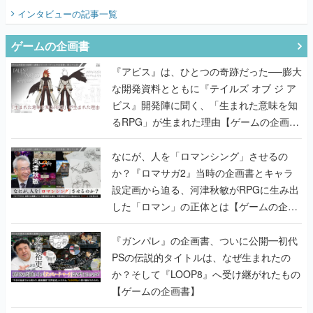
てみた
インタビュー
の記事一覧
ゲームの企画書
『アビス』は、ひとつの奇跡だった──膨大
な開発資料とともに『テイルズ オブ ジ ア
ビス』開発陣に聞く、「生まれた意味を知
るRPG」が生まれた理由【ゲームの企画
書】
なにが、人を「ロマンシング」させるの
か？『ロマサガ2』当時の企画書とキャラ
設定画から迫る、河津秋敏がRPGに生み出
した「ロマン」の正体とは【ゲームの企画
書】
『ガンパレ』の企画書、ついに公開━初代
PSの伝説的タイトルは、なぜ生まれたの
か？そして『LOOP8』へ受け継がれたもの
【ゲームの企画書】