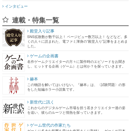
インタビュー
連載・特集一覧
殿堂入り記事
SNS拡散数が数千以上！ ページビュー数万以上！ などなど。多
くの人々に読まれた、電ファミ渾身の“殿堂入り”記事をまとめま
した。
ゲームの企画書
名作ゲームクリエイターの方々に製作時のエピソードをお聞き
し、ヒットする企画（ゲーム）とは何か？を探っていきます。
赫本
この物語を解いてはいけない。『赫本』は、〈試験問題〉の形
をした短編ホラー小説集です。
新世代に訊く
これからのデジタルゲーム市場を担う若きクリエイター達の姿
を追い、彼らのルーツと情熱を探っていきます。
ゲーム世代の作家たち
ゲームに多大な影響を受けた作家さんに取材し、ゲームが日本