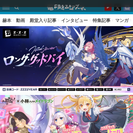
広告をスキップ
赫本
動画
殿堂入り記事
インタビュー
特集記事
マンガ
ピックアップ
電ファミのいま読まれている記事ランキング
アプリセール情報