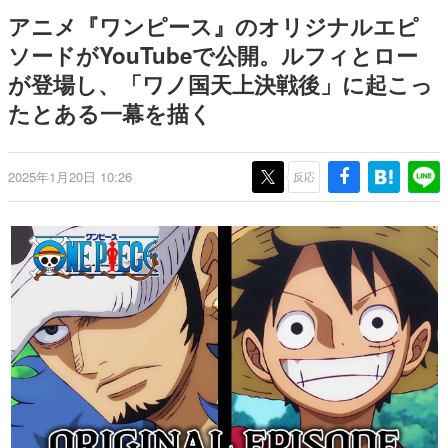
Switch向けにリリース予定
ー？＾＾」暗黒微笑の夢女子
日本のコンテンツ産業やカルチャーに与えた影響を探る企
アニメ『ワンピース』のオリジナルエピ
や、萌え声不思議ちゃん女子と
画です。
青春を謳歌
ソードがYouTubeで公開。ルフィとロー
日本モバイルゲーム産業史
が登場し、「ワノ国天上決戦後」に起こっ
日本のモバイルゲーム史における主要なトピック・タイト
ルを網羅するほか、開発者へのインタビューや識者による
たとある一幕を描く
解説を掲載。約20年の歴史が一望できる決定版！
若ゲのいたり〜ゲームクリエイターの青春〜
『うつヌケ』『ペンと箸』等で知られるマンガ家・田中圭
2025年1月20日 10:26
反応
一先生によるゲーム業界レポートマンガです。
なんでゲームは面白い？
ゲーム開発者・hamatsu氏がゲームの魅力を画面や操作の
具体的な形から解き明かしていく、硬派で骨太な評論連載
です。
ゲームが変えた日本語
「経験値」「裏技」「ラスボス」… ゲームにまつわる言葉
の起源や用法の変遷を、コンピューター文化史研究家・タ
イニーP氏が徹底調査。
カテゴリ
特集記事