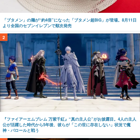
「ブタメン」の麺が“約4倍”になった「ブタメン超BIG」が登場。8月11日
より全国のセブンイレブンで順次発売
2
『ファイアーエムブレム 万紫千紅』“真の主人公”がお披露目。4人の主人
公が活躍した時代から5年後、彼らが「この世に存在しない」状況で魔
神・バロールと戦う