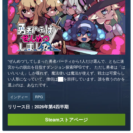
“ぜんめつ”してしまった勇者パーティから1人だけ選んで、ともに迷
宮からの脱出を目指すダンジョン探索RPGです。 ただし勇者は「は
い/いいえ」しか喋れず、魔法使いは魔法が使えず、戦士は可愛らし
い人形になっていて、僧侶は██を崇拝しています。誰を救うのかを
選ぶのは、あなたです。
インディー
RPG
リリース日：2026年第4四半期
Steamストアページ