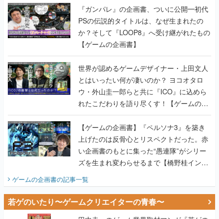
『ガンパレ』の企画書、ついに公開━初代
PSの伝説的タイトルは、なぜ生まれたの
か？そして『LOOP8』へ受け継がれたもの
【ゲームの企画書】
世界が認めるゲームデザイナー・上田文人
とはいったい何が凄いのか？ ヨコオタロ
ウ・外山圭一郎らと共に『ICO』に込めら
れたこだわりを語り尽くす！【ゲームの企
画書】
【ゲームの企画書】『ペルソナ3』を築き
上げたのは反骨心とリスペクトだった。赤
い企画書のもとに集った“愚連隊”がシリー
ズを生まれ変わらせるまで【橋野桂インタ
ビュー】
ゲームの企画書
の記事一覧
若ゲのいたり〜ゲームクリエイターの青春〜