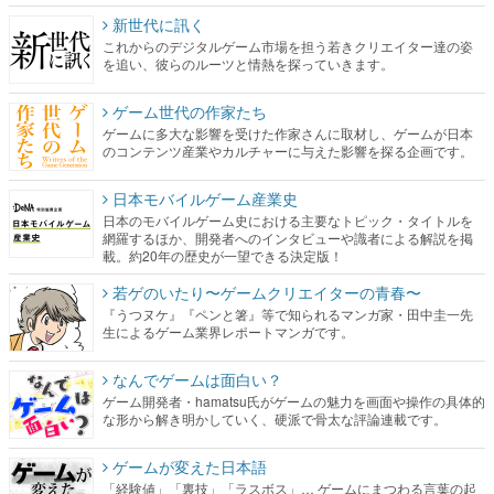
新世代に訊く
これからのデジタルゲーム市場を担う若きクリエイター達の姿
を追い、彼らのルーツと情熱を探っていきます。
ゲーム世代の作家たち
ゲームに多大な影響を受けた作家さんに取材し、ゲームが日本
のコンテンツ産業やカルチャーに与えた影響を探る企画です。
日本モバイルゲーム産業史
日本のモバイルゲーム史における主要なトピック・タイトルを
網羅するほか、開発者へのインタビューや識者による解説を掲
載。約20年の歴史が一望できる決定版！
若ゲのいたり〜ゲームクリエイターの青春〜
『うつヌケ』『ペンと箸』等で知られるマンガ家・田中圭一先
生によるゲーム業界レポートマンガです。
なんでゲームは面白い？
ゲーム開発者・hamatsu氏がゲームの魅力を画面や操作の具体的
な形から解き明かしていく、硬派で骨太な評論連載です。
ゲームが変えた日本語
「経験値」「裏技」「ラスボス」… ゲームにまつわる言葉の起