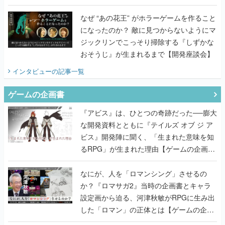
てみた
なぜ “あの花王” がホラーゲームを作ること
になったのか？ 敵に見つからないようにマ
ジックリンでこっそり掃除する『しずかな
おそうじ』が生まれるまで【開発座談会】
インタビュー
の記事一覧
ゲームの企画書
『アビス』は、ひとつの奇跡だった──膨大
な開発資料とともに『テイルズ オブ ジ ア
ビス』開発陣に聞く、「生まれた意味を知
るRPG」が生まれた理由【ゲームの企画
書】
なにが、人を「ロマンシング」させるの
か？『ロマサガ2』当時の企画書とキャラ
設定画から迫る、河津秋敏がRPGに生み出
した「ロマン」の正体とは【ゲームの企画
書】