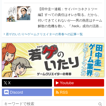
に行って、より理解を深めよう【PR】
【田中圭一連載：サイバーコネクトツー
編】すべての責任はオレが取る。だから、
付いてきてくれないか──男の熱意はチーム
解散の危機を救い、『.hack』成功の活路を
開く。業界の快男児・松山 洋に流れる血は
若ゲのいたり〜ゲームクリエイターの青春〜
の記事一覧
『少年ジャンプ』色だった【若ゲのいた
り】
X
Youtube
Discord
RSS