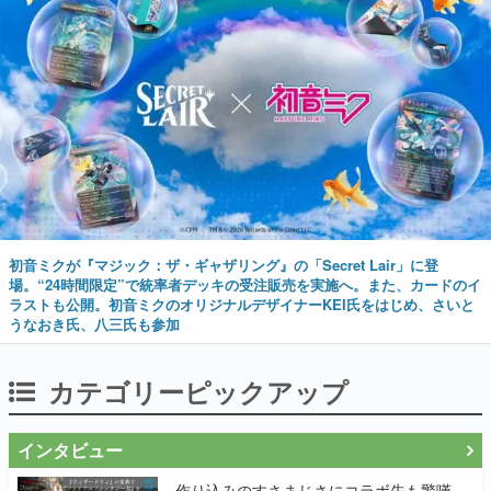
初音ミクが『マジック：ザ・ギャザリング』の「Secret Lair」に登
場。“24時間限定”で統率者デッキの受注販売を実施へ。また、カードのイ
ラストも公開。初音ミクのオリジナルデザイナーKEI氏をはじめ、さいと
うなおき氏、八三氏も参加
カテゴリーピックアップ
インタビュー
作り込みのすさまじさにコラボ先も驚嘆