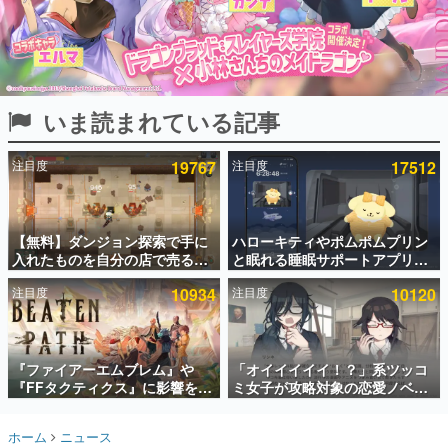
インタビュー
連載・特集一覧
殿堂入り記事
いま読まれている記事
SNS拡散数が数千以上！ ページビュー数万以上！ などな
ど。多くの人々に読まれた、電ファミ渾身の“殿堂入り”記
事をまとめました。
注目度
19767
注目度
17512
ゲームの企画書
名作ゲームクリエイターの方々に製作時のエピソードをお
聞きし、ヒットする企画（ゲーム）とは何か？を探ってい
【無料】ダンジョン探索で手に
ハローキティやポムポムプリン
きます。
入れたものを自分の店で売るゲ
と眠れる睡眠サポートアプリ
赫本
ーム『Moonlighter』がSteam
『ゆめたび』が配信中。キャラ
この物語を解いてはいけない。『赫本』は、〈試験問題〉
注目度
10934
注目度
10120
にて無料配布中！続編
ごとのASMRや目覚ましアラー
の形をした短編ホラー小説集です。
『Moonlighter 2』の9月2日正
ムも搭載
式リリースを記念したキャンペ
ーン
新世代に訊く
『ファイアーエムブレム』や
「オイイイイイ！？」系ツッコ
これからのデジタルゲーム市場を担う若きクリエイター達
の姿を追い、彼らのルーツと情熱を探っていきます。
『FFタクティクス』に影響を受
ミ女子が攻略対象の恋愛ノベル
けた新作戦略RPG『Beaten
ゲーム『美術部カノジョ』
Path』2027年に発売へ。
Steamストアページが公開。
ゲーム世代の作家たち
ホーム
ニュース
PC（Steam）、PS5、Xbox、
「お前らーそろそろ自重しろ
ゲームに多大な影響を受けた作家さんに取材し、ゲームが