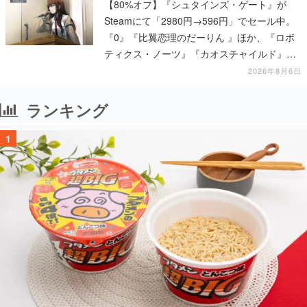
【80%オフ】『シュタインズ・ゲート』が
Steamにて「2980円→596円」でセール中。
『0』『比翼恋理のだーりん 』ほか、『ロボ
ティクス・ノーツ』『カオスチャイルド』な
ど科学アドベンチャーシリーズもセール対象
2026年8月6日
に
ランキング
1