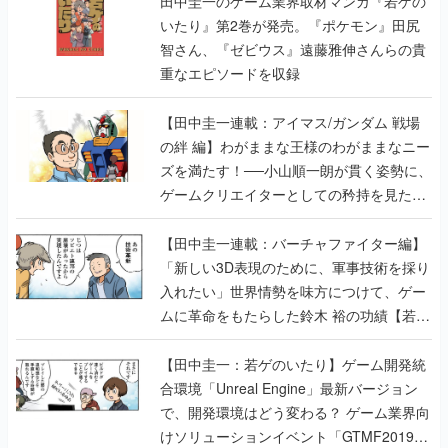
田中圭一のゲーム業界取材マンガ『若ゲの
いたり』第2巻が発売。『ポケモン』田尻
智さん、『ゼビウス』遠藤雅伸さんらの貴
重なエピソードを収録
【田中圭一連載：アイマス/ガンダム 戦場
の絆 編】わがままな王様のわがままなニー
ズを満たす！──小山順一朗が貫く姿勢に、
ゲームクリエイターとしての矜持を見た
【若ゲのいたり最終回】
【田中圭一連載：バーチャファイター編】
「新しい3D表現のために、軍事技術を採り
入れたい」世界情勢を味方につけて、ゲー
ムに革命をもたらした鈴木 裕の功績【若ゲ
のいたり】
【田中圭一：若ゲのいたり】ゲーム開発統
合環境「Unreal Engine」最新バージョン
で、開発環境はどう変わる？ ゲーム業界向
けソリューションイベント「GTMF2019」