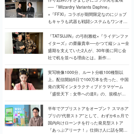
──『Wizardry Variants Daphne』
×『FFXI』コラボが期間限定なのにジョブ
もキャラも武器も戦闘システムもワンオフ
で作り込まれた理由を両ディレクターに聞
く
『TATSUJIN』の弓削雅稔×『ライデンファ
イターズ』の齋藤貴幸──かつて縦シュー全
盛期を支えていた2人が、30年後に同じ会
社で机を並べる理由とは。新作
『TATSUJIN EXTREME』で初タッグを組
んだレジェンド2人に訊く開発秘話
実写映像1000分、ルート分岐100種類以
上。配信開始5日で100万本を売った、中国
発の実写インタラクティブドラマゲーム
『盛世天下：女帝への道II』の、規模が違
うこだわりをプロデューサーに聞いた
半年でアプリストアをオープン？ スマホア
プリの“代替ストア”として、わずか6ヵ月で
国内向けローンチを行った発見型ストア
『あっぷアリーナ！』仕掛け人に話を聞い