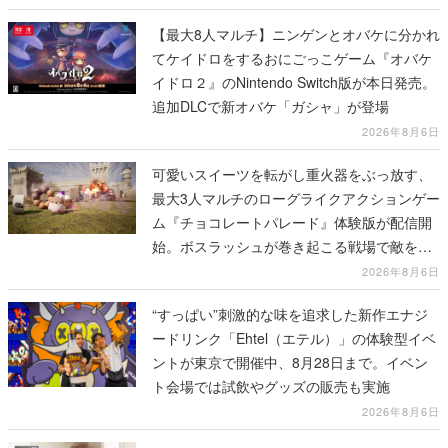
【最大8人マルチ】ニンゲンとオバケに分かれ
てケイドロをするおにごっこゲーム『オバケ
イドロ２』のNintendo Switch版が本日発売。
追加DLCで新オバケ「ガシャ」が登場
2026年8月6日
可愛いスイーツを転がし重火器をぶっ放す、
最大3人マルチのローグライクアクションゲー
ム『チョコレートパレード』体験版が配信開
始。ボスラッシュが巻き起こる戦場で敵を倒
し、コインを集めてスコアを競い合え
2026年8月6日
“すっぱい”刺激的な味を追求した新作エナジ
ードリンク「Ehtel（エテル）」の体験型イベ
ントが東京で開催中、8月28日まで。イベン
ト会場では試飲やグッズの販売も実施
2026年8月6日