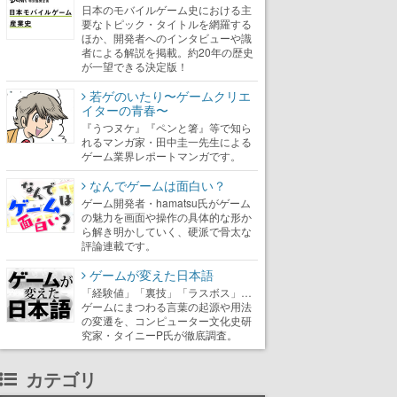
日本のモバイルゲーム史における主
要なトピック・タイトルを網羅する
ほか、開発者へのインタビューや識
者による解説を掲載。約20年の歴史
が一望できる決定版！
若ゲのいたり〜ゲームクリエ
イターの青春〜
『うつヌケ』『ペンと箸』等で知ら
れるマンガ家・田中圭一先生による
ゲーム業界レポートマンガです。
なんでゲームは面白い？
ゲーム開発者・hamatsu氏がゲーム
の魅力を画面や操作の具体的な形か
ら解き明かしていく、硬派で骨太な
評論連載です。
ゲームが変えた日本語
「経験値」「裏技」「ラスボス」…
ゲームにまつわる言葉の起源や用法
の変遷を、コンピューター文化史研
究家・タイニーP氏が徹底調査。
カテゴリ