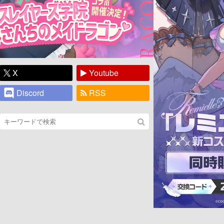
X
Youtube
Discord
RSS