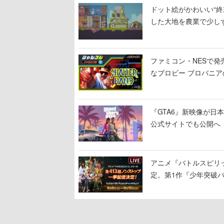
ドット絵がかわいい“終末
した大地を農業で少し
ファミコン・NESで発
なブロビー ブロバニアの
作が発売予定
『GTA6』新映像が日本時
公式サイトでも公開へ
アニメ『バトルスピリッ
定。第1作『少年突破