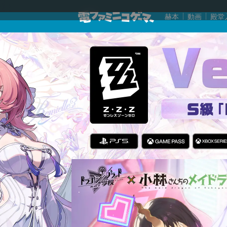
赫本
動画
殿堂