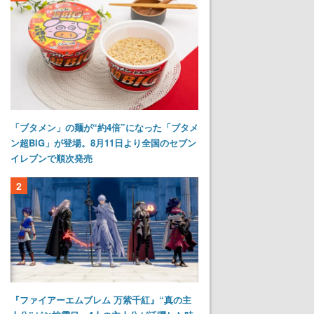
「ブタメン」の麺が“約4倍”になった「ブタメ
ン超BIG」が登場。8月11日より全国のセブン
イレブンで順次発売
2
『ファイアーエムブレム 万紫千紅』“真の主