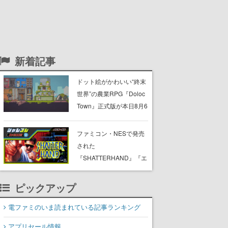
新着記事
ドット絵がかわいい“終末
世界”の農業RPG『Doloc
Town』正式版が本日8月6
日発売。荒廃した大地を
農業で少しずつ再生させ
ファミコン・NESで発売
つつ、建築・釣り・畜
された
産・冒険も楽しめる
『SHATTERHAND』『エ
スパ冒険隊 魔王の砦』
『ふしぎなブロビー ブロ
ピックアップ
バニアの危機』が
Nintendo Switchで復刻。
電ファミのいま読まれている記事ランキング
「ジャレコレ」シリーズ
アプリセール情報