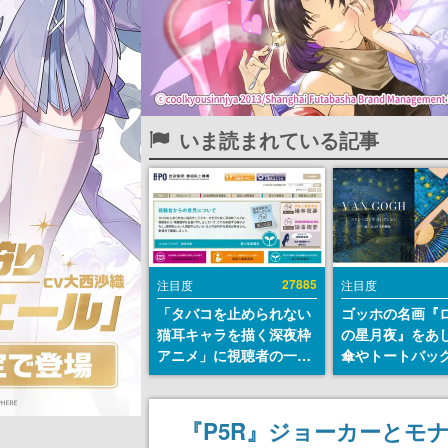
いま読まれている記事
27885
注目度
注目度
「タバコを止められない
ゴッホの名画『
猫耳キャラを描く深夜枠
の星月夜』をあ
アニメ」に視聴者の一部
傘やトートバッ
から批判意見。違法薬物
登場。8月7日21
の使用と思しき描写も含
日間限定で予約
めて、BPOが議論を交わ
『P5R』ジョーカーとモ
す