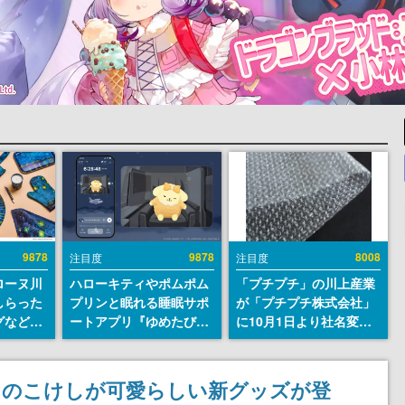
9878
9878
8008
注目度
注目度
ローヌ川
ハローキティやポムポム
「プチプチ」の川上産業
しらった
プリンと眠れる睡眠サポ
が「プチプチ株式会社」
グなどが
ートアプリ『ゆめたび』
に10月1日より社名変更
時より2
が配信中。キャラごとの
へ。創業58年で初めての
販売
ASMRや目覚ましアラー
変更で、“プチッ”と鳴る
ムも搭載
おなじみの緩衝材が会社
ナのこけしが可愛らしい新グッズが登
の名前に