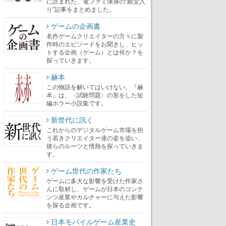
に読まれた、電ファミ渾身の“殿堂入
り”記事をまとめました。
ゲームの企画書
名作ゲームクリエイターの方々に製
作時のエピソードをお聞きし、ヒッ
トする企画（ゲーム）とは何か？を
探っていきます。
赫本
この物語を解いてはいけない。『赫
本』は、〈試験問題〉の形をした短
編ホラー小説集です。
新世代に訊く
これからのデジタルゲーム市場を担
う若きクリエイター達の姿を追い、
彼らのルーツと情熱を探っていきま
す。
ゲーム世代の作家たち
ゲームに多大な影響を受けた作家さ
んに取材し、ゲームが日本のコンテ
ンツ産業やカルチャーに与えた影響
を探る企画です。
日本モバイルゲーム産業史