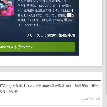
出を目指すダンジョン探索RPGです。
ただし勇者は「はい/いいえ」しか喋れ
ず、魔法使いは魔法が使えず、戦士は可
愛らしい人形になっていて、僧侶は██を
崇拝しています。誰を救うのかを選ぶの
は、あなたです。
リリース日：2026年第4四半期
Steamストアページ
UTO』など集英社のマンガ約400作品が海外向けに無料配信。新サ
LION」が公開
2026年8月6日