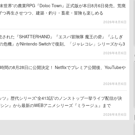
世界”の農業RPG『Doloc Town』正式版が本日8月6日発売。荒廃
ずつ再生させつつ、建築・釣り・畜産・冒険も楽しめる
2026年8月6日
売された『SHATTERHAND』『エスパ冒険隊 魔王の砦』『ふしぎ
危機』がNintendo Switchで復刻。「ジャレコレ」シリーズから3
2026年8月6日
間の8月28日に公開決定！ Netflixでプレミア公開後、YouTubeや
2026年8月6日
ツ』歴代シリーズ“全413話”のノンストップ一挙ライブ配信が決
バシン』から最新のWEBアニメシリーズ『ミラージュ』まで
2026年8月6日