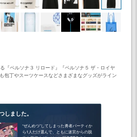
れる『ペルソナ３ リロード』『ペルソナ５ ザ・ロイヤ
にも包丁やスーツケースなどさまざまなグッズがライン
つしました。
“ぜんめつ”してしまった勇者パーティか
ら1人だけ選んで、ともに迷宮からの脱