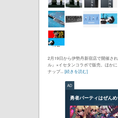
2月19日から伊勢丹新宿店で開催さ
ル』×イセタンコラボで販売。ほか
ナップ...
[続きを読む]
AD
勇者パーティはぜんめ