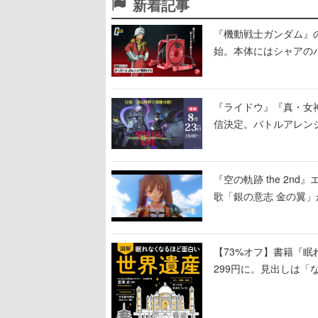
新着記事
『機動戦士ガンダム』
始。本体にはシャアの
置
『ライドウ』『真・女
信決定。バトルアレン
露、冒頭部分は“無料”
『空の軌跡 the 2
歌「銀の意志 金の翼
【73%オフ】書籍『眠
299円に。見出しは「
引くものが並ぶ