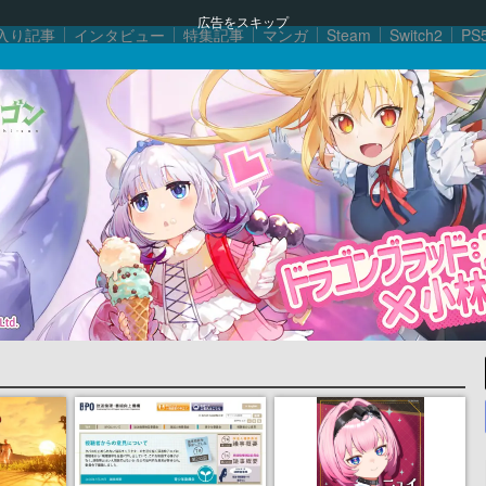
広告をスキップ
入り記事
インタビュー
特集記事
マンガ
Steam
Switch2
PS