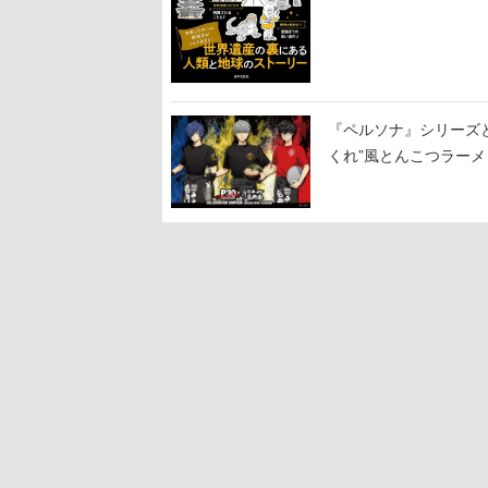
『ペルソナ』シリーズと
くれ”風とんこつラー