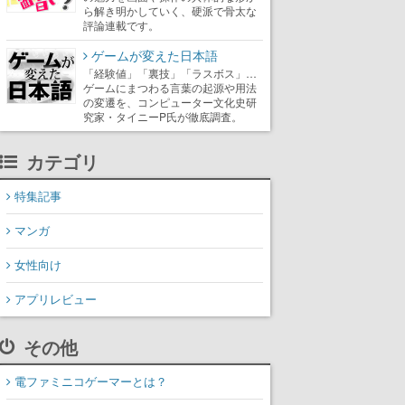
ら解き明かしていく、硬派で骨太な
評論連載です。
ゲームが変えた日本語
「経験値」「裏技」「ラスボス」…
ゲームにまつわる言葉の起源や用法
の変遷を、コンピューター文化史研
究家・タイニーP氏が徹底調査。
カテゴリ
特集記事
マンガ
女性向け
アプリレビュー
その他
電ファミニコゲーマーとは？