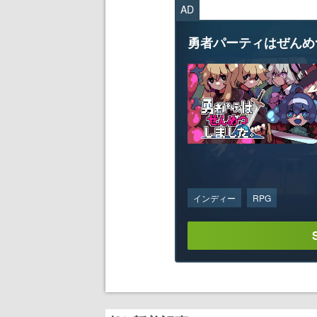
AD
勇者パーティはぜんめ
インディー
RPG