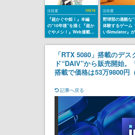
10516
注目度
注目度
『超かぐや姫！』本編
野球部の過酷な“
の“10年後”を描く『超か
体験するゲーム
ぐやメシ！』Web連載決
いSimulator
定。新たなWebマンガレ
のウィッシュリ
ーベル「ビビビコミッ
とにチェコ語に
ク」にて特別話が掲載ス
SNSで話題に。
「RTX 5080」搭載の
タート、あのお話には…
ダム・カム』開
ド“DAIV”から販売開始。「
まだ続きがある！
ェコのプロ野球
称賛の声
搭載で価格は53万9800
記事へ戻る