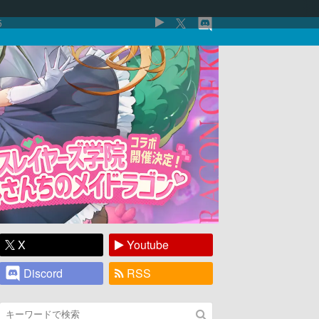
5
X
Youtube
Discord
RSS