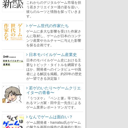
これからのデジタルゲーム市場を担
う若きクリエイター達の姿を追い、
彼らのルーツと情熱を探っていきま
す。
ゲーム世代の作家たち
ゲームに多大な影響を受けた作家さ
んに取材し、ゲームが日本のコンテ
ンツ産業やカルチャーに与えた影響
を探る企画です。
日本モバイルゲーム産業史
日本のモバイルゲーム史における主
要なトピック・タイトルを網羅する
ほか、開発者へのインタビューや識
者による解説を掲載。約20年の歴史
が一望できる決定版！
若ゲのいたり〜ゲームクリエ
イターの青春〜
『うつヌケ』『ペンと箸』等で知ら
れるマンガ家・田中圭一先生による
ゲーム業界レポートマンガです。
なんでゲームは面白い？
ゲーム開発者・hamatsu氏がゲーム
の魅力を画面や操作の具体的な形か