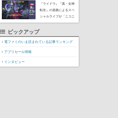
にはシャアのパーソナル
『ライドウ』『真・女神
マークやジオン公国軍の
転生』の楽曲によるスペ
エンブレム、型式番号な
シャルライブが「ニコニ
どを配置
コ生放送」で配信決定。
バトルアレンジされた各
ピックアップ
タイトルの楽曲が、バン
ド編成による迫力の生演
電ファミのいま読まれている記事ランキング
奏で披露、冒頭部分は“無
アプリセール情報
料”で視聴できる
インタビュー