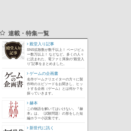
連載・特集一覧
殿堂入り記事
SNS拡散数が数千以上！ ページビュ
ー数万以上！ などなど。多くの人々
に読まれた、電ファミ渾身の“殿堂入
り”記事をまとめました。
ゲームの企画書
名作ゲームクリエイターの方々に製
作時のエピソードをお聞きし、ヒッ
トする企画（ゲーム）とは何か？を
探っていきます。
赫本
この物語を解いてはいけない。『赫
本』は、〈試験問題〉の形をした短
編ホラー小説集です。
新世代に訊く