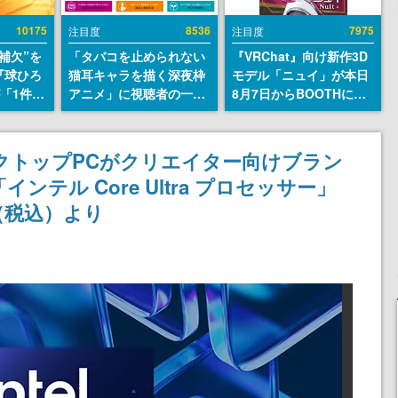
10175
8536
7975
注目度
注目度
補欠”を
「タバコを止められない
『VRChat』向け新作3D
『球ひろ
猫耳キャラを描く深夜枠
モデル「ニュイ」が本日
』が「1件」
アニメ」に視聴者の一部
8月7日からBOOTHにて
ストをも
から批判意見。違法薬物
発売。瞳に光る星や感情
対応し
の使用と思しき描写も含
豊かな表情が、小悪魔か
『キング
めて、BPOが議論を交わ
わいい
デスクトップPCがクリエイター向けブラン
発元やチ
す
インテル Core Ultra プロセッサー」
選手から
円（税込）より