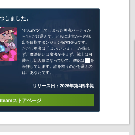
つしました。
“ぜんめつ”してしまった勇者パーティか
ら1人だけ選んで、ともに迷宮からの脱
出を目指すダンジョン探索RPGです。
ただし勇者は「はい/いいえ」しか喋れ
ず、魔法使いは魔法が使えず、戦士は可
愛らしい人形になっていて、僧侶は██を
崇拝しています。誰を救うのかを選ぶの
は、あなたです。
リリース日：2026年第4四半期
Steamストアページ