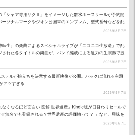
の「シャア専用ザクⅡ」をイメージした散水ホースリールが予約開
パーソナルマークやジオン公国軍のエンブレム、型式番号などを配
2026年8月7日
神転生』の楽曲によるスペシャルライブが「ニコニコ生放送」で配
ジされた各タイトルの楽曲が、バンド編成による迫力の生演奏で披
で視聴できる
2026年8月7日
nd』エステルが旅立ちを決意する最新映像が公開。バックに流れる主題
」がアツすぎる
2026年8月7日
れなくなるほど面白い 図解 世界遺産』Kindle版が日替わりセールで
なぜ無名でも登録される？世界遺産の評価軸って？ 」など、興味を
2026年8月7日