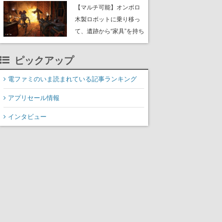
や大きな貝も
【マルチ可能】オンボロ
木製ロボットに乗り移っ
て、遺跡から“家具”を持ち
帰るホラーアクションゲ
ーム『GRAIN ROT』が本
ピックアップ
日8月8日Steamにて発
売。迫る“腐敗”から逃げ延
電ファミのいま読まれている記事ランキング
び、持ち帰った家具で基
アプリセール情報
地を再建
インタビュー