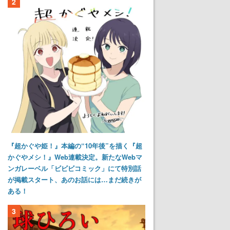
2
『超かぐや姫！』本編の“10年後”を描く『超
かぐやメシ！』Web連載決定。新たなWebマ
ンガレーベル「ビビビコミック」にて特別話
が掲載スタート、あのお話には…まだ続きが
ある！
3