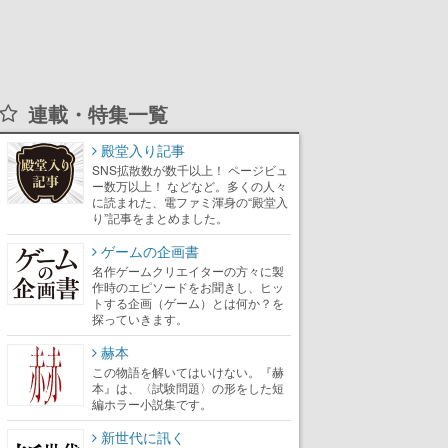
連載・特集一覧
殿堂入り記事
SNS拡散数が数千以上！ ページビュ
ー数万以上！ などなど。多くの人々
に読まれた、電ファミ渾身の“殿堂入
り”記事をまとめました。
ゲームの企画書
名作ゲームクリエイターの方々に製
作時のエピソードをお聞きし、ヒッ
トする企画（ゲーム）とは何か？を
探っていきます。
赫本
この物語を解いてはいけない。『赫
本』は、〈試験問題〉の形をした短
編ホラー小説集です。
新世代に訊く