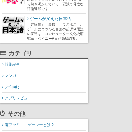
ら解き明かしていく、硬派で骨太な
評論連載です。
ゲームが変えた日本語
「経験値」「裏技」「ラスボス」…
ゲームにまつわる言葉の起源や用法
の変遷を、コンピューター文化史研
究家・タイニーP氏が徹底調査。
カテゴリ
特集記事
マンガ
女性向け
アプリレビュー
その他
電ファミニコゲーマーとは？