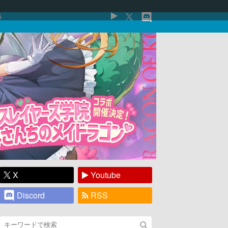
5
X
Youtube
Discord
RSS