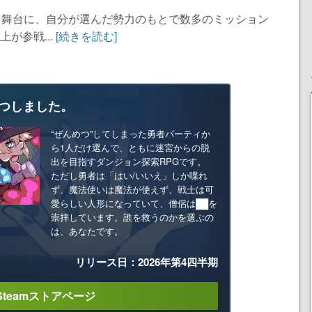
を舞台に、自分が選んだ勢力のもとで数多のミッション
が参戦...
[続きを読む]
つしました。
“ぜんめつ”してしまった勇者パーティか
ら1人だけ選んで、ともに迷宮からの脱
出を目指すダンジョン探索RPGです。
ただし勇者は「はい/いいえ」しか喋れ
ず、魔法使いは魔法が使えず、戦士は可
愛らしい人形になっていて、僧侶は██を
崇拝しています。誰を救うのかを選ぶの
は、あなたです。
リリース日：2026年第4四半期
Steamストアページ