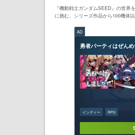
『機動戦士ガンダムSEED』の世界
に挑む。シリーズ作品から100機体以上
AD
勇者パーティはぜんめ
インディー
RPG