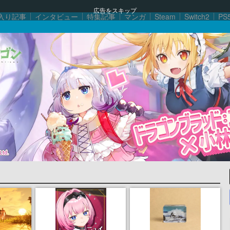
広告をスキップ
入り記事
インタビュー
特集記事
マンガ
Steam
Switch2
PS