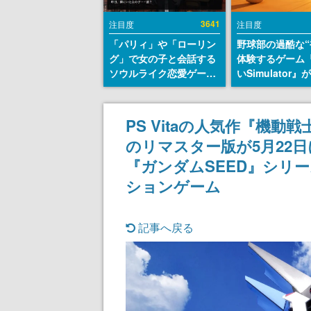
3641
注目度
注目度
「パリィ」や「ローリン
野球部の過酷な“
グ」で女の子と会話する
体験するゲーム
ソウルライク恋愛ゲーム
いSimulator
『小早川さんはソウルラ
のウィッシュリ
イク』無料公開。返事に
とにチェコ語に
失敗すると「YOU
SNSで話題に。
PS Vitaの人気作『機動
DIED」
ダム・カム』開
のリマスター版が5月22日にNi
ェコのプロ野球
称賛の声
『ガンダムSEED』シリ
ションゲーム
記事へ戻る