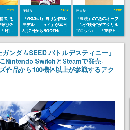
2123
1452
1232
注目度
注目度
補欠”を
『VRChat』向け新作3D
「東映」の“あのオープ
『球ひろ
モデル「ニュイ」が本日
ニング映像”がアクリル
』が「1件」
8月7日からBOOTHにて
ブロックに。「東映ヒス
ストをも
発売。瞳に光る星や感情
トリカル グッズコレクシ
対応し
豊かな表情が、小悪魔か
ョン」が8月下旬より発
『キング
わいい
売
戦士ガンダムSEED バトルデスティニー』
発元やチ
ntendo SwitchとSteamで発売。
選手から
ーズ作品から100機体以上が参戦するアク