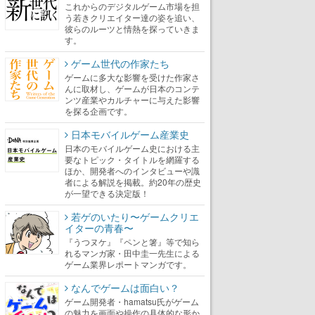
これからのデジタルゲーム市場を担
う若きクリエイター達の姿を追い、
彼らのルーツと情熱を探っていきま
す。
ゲーム世代の作家たち
ゲームに多大な影響を受けた作家さ
んに取材し、ゲームが日本のコンテ
ンツ産業やカルチャーに与えた影響
を探る企画です。
日本モバイルゲーム産業史
日本のモバイルゲーム史における主
要なトピック・タイトルを網羅する
ほか、開発者へのインタビューや識
者による解説を掲載。約20年の歴史
が一望できる決定版！
若ゲのいたり〜ゲームクリエ
イターの青春〜
『うつヌケ』『ペンと箸』等で知ら
れるマンガ家・田中圭一先生による
ゲーム業界レポートマンガです。
なんでゲームは面白い？
ゲーム開発者・hamatsu氏がゲーム
の魅力を画面や操作の具体的な形か