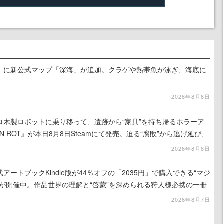
』に新公式マップ「深海」が追加。クラゲや熱帯魚が泳ぎ、海底に
2026年8月8日
ロ木製ロボットに乗り移って、遺跡から“家具”を持ち帰るホラーア
N ROT』が本日8月8日Steamにて発売。迫る“腐敗”から逃げ延び、
を再建
2026年8月8日
ートブックKindle版が44％オフの「2035円」で購入できる“マジ
が開催中。作品世界の理解と“啓蒙”を深められる狩人様必携の一冊
2026年8月7日