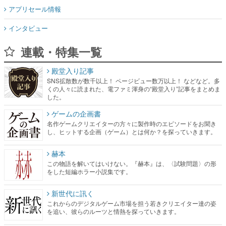
アプリセール情報
インタビュー
連載・特集一覧
殿堂入り記事
SNS拡散数が数千以上！ ページビュー数万以上！ などなど。多
くの人々に読まれた、電ファミ渾身の“殿堂入り”記事をまとめま
した。
ゲームの企画書
名作ゲームクリエイターの方々に製作時のエピソードをお聞き
し、ヒットする企画（ゲーム）とは何か？を探っていきます。
赫本
この物語を解いてはいけない。『赫本』は、〈試験問題〉の形
をした短編ホラー小説集です。
新世代に訊く
これからのデジタルゲーム市場を担う若きクリエイター達の姿
を追い、彼らのルーツと情熱を探っていきます。