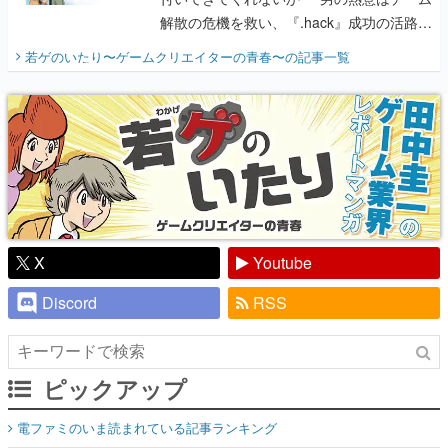
解散の危機を救い、『.hack』成功の活路を
開く。業界の快男児・松山 洋に流れる血は
若ゲのいたり〜ゲームクリエイターの青春〜
の記事一覧
『少年ジャンプ』色だった【若ゲのいた
り】
X
Youtube
Discord
RSS
ピックアップ
電ファミのいま読まれている記事ランキング