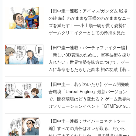
【田中圭一連載：アイマス/ガンダム 戦場
の絆 編】わがままな王様のわがままなニー
ズを満たす！──小山順一朗が貫く姿勢に、
ゲームクリエイターとしての矜持を見た
【若ゲのいたり最終回】
【田中圭一連載：バーチャファイター編】
「新しい3D表現のために、軍事技術を採り
入れたい」世界情勢を味方につけて、ゲー
ムに革命をもたらした鈴木 裕の功績【若ゲ
のいたり】
【田中圭一：若ゲのいたり】ゲーム開発統
合環境「Unreal Engine」最新バージョン
で、開発環境はどう変わる？ ゲーム業界向
けソリューションイベント「GTMF2019」
に行って、より理解を深めよう【PR】
【田中圭一連載：サイバーコネクトツー
編】すべての責任はオレが取る。だから、
付いてきてくれないか──男の熱意はチーム