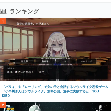
ランキング
1
「パリィ」や「ローリング」で女の子と会話するソウルライク恋愛ゲーム
『小早川さんはソウルライク』無料公開。返事に失敗すると「YOU
DIED」
2