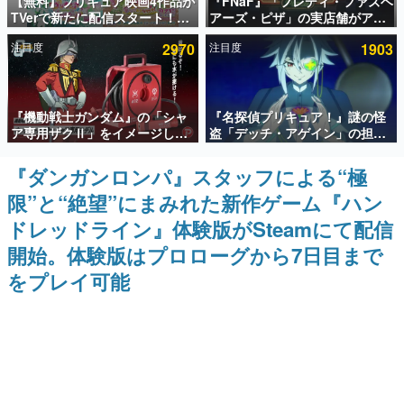
【無料】プリキュア映画4作品が
『FNaF』「フレディ・ファズベ
TVerで新たに配信スタート！な
アーズ・ピザ」の実店舗がアメ
インタビュー
んと2018年～2024年の映画ほぼ
リカの商業施設「American
注目度
2970
注目度
1903
すべてが見放題に、ぶっちゃけ
Dream」に2027年オープン！
連載・特集一覧
ありえないラインナップ
ScottGamesとの共同開発、食
事だけでなくステージショーや
没入型のホラー体験も楽しめる
殿堂入り記事
『機動戦士ガンダム』の「シャ
『名探偵プリキュア！』謎の怪
SNS拡散数が数千以上！ ページビュー数万以上！ などな
ど。多くの人々に読まれた、電ファミ渾身の“殿堂入り”記
ア専用ザクⅡ」をイメージした
盗「デッチ・アゲイン」の担当
事をまとめました。
散水ホースリールが予約開始。
キャストは天﨑滉平さんと判
本体にはシャアのパーソナルマ
明。『Re:ゼロから始める異世
『ダンガンロンパ』スタッフによる“極
ゲームの企画書
ークやジオン公国軍のエンブレ
界生活』オットー役、『ヒプノ
名作ゲームクリエイターの方々に製作時のエピソードをお
限”と“絶望”にまみれた新作ゲーム『ハン
ム、型式番号などを配置
シスマイク』山田三郎役など
聞きし、ヒットする企画（ゲーム）とは何か？を探ってい
きます。
ドレッドライン』体験版がSteamにて配信
赫本
開始。体験版はプロローグから7日目まで
この物語を解いてはいけない。『赫本』は、〈試験問題〉
をプレイ可能
の形をした短編ホラー小説集です。
新世代に訊く
これからのデジタルゲーム市場を担う若きクリエイター達
の姿を追い、彼らのルーツと情熱を探っていきます。
ゲーム世代の作家たち
ゲームに多大な影響を受けた作家さんに取材し、ゲームが