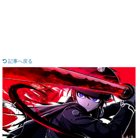
日本のコンテンツ産業やカルチャーに与えた影響を探る企
画です。
日本モバイルゲーム産業史
日本のモバイルゲーム史における主要なトピック・タイト
ルを網羅するほか、開発者へのインタビューや識者による
解説を掲載。約20年の歴史が一望できる決定版！
若ゲのいたり〜ゲームクリエイターの青春〜
『うつヌケ』『ペンと箸』等で知られるマンガ家・田中圭
一先生によるゲーム業界レポートマンガです。
記事へ戻る
なんでゲームは面白い？
ゲーム開発者・hamatsu氏がゲームの魅力を画面や操作の
具体的な形から解き明かしていく、硬派で骨太な評論連載
です。
ゲームが変えた日本語
「経験値」「裏技」「ラスボス」… ゲームにまつわる言葉
の起源や用法の変遷を、コンピューター文化史研究家・タ
イニーP氏が徹底調査。
カテゴリ
4 / 9
特集記事