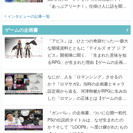
『あっぷアリーナ！』仕掛け人に話を聞い
てみた
インタビュー
の記事一覧
ゲームの企画書
『アビス』は、ひとつの奇跡だった──膨大
な開発資料とともに『テイルズ オブ ジ ア
ビス』開発陣に聞く、「生まれた意味を知
るRPG」が生まれた理由【ゲームの企画
書】
なにが、人を「ロマンシング」させるの
か？『ロマサガ2』当時の企画書とキャラ
設定画から迫る、河津秋敏がRPGに生み出
した「ロマン」の正体とは【ゲームの企画
書】
『ガンパレ』の企画書、ついに公開━初代
PSの伝説的タイトルは、なぜ生まれたの
か？そして『LOOP8』へ受け継がれたもの