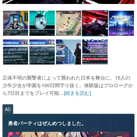
マンガ
女性向け
アプリレビュー
その他
電ファミニコゲーマーとは？
運営：株式会社マレ
正体不明の襲撃者によって襲われた日本を舞台に、15人の
少年少女が学園を100日間守り抜く。体験版はプロローグか
ら7日目までをプレイ可能...
[続きを読む]
AD
勇者パーティはぜんめつしました。