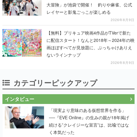
大冒険」が池袋で開催！ 釣りや麻雀、公式
レイヤーと影鬼ごっこが楽しめる
2026年8月9日
【無料】プリキュア映画4作品がTVerで新た
に配信スタート！なんと2018年～2024年の映
画ほぼすべてが見放題に、ぶっちゃけありえ
ないラインナップ
2026年8月9日
カテゴリーピックアップ
インタビュー
「現実より意味のある仮想世界を作る」
──『EVE Online』の生みの親が18年掲げ
続ける”クレイジーな宣言”は、比喩ではな
く本気だった