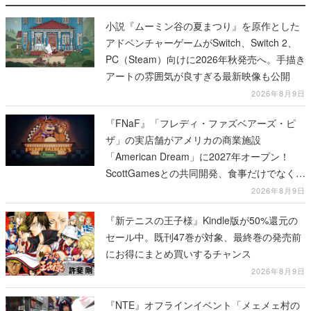
小説『ムーミン谷の夏まつり』を原作とした
アドベンチャーゲームがSwitch、Switch 2、
PC（Steam）向けに2026年秋発売へ。手描き
アートの雰囲気が良すぎる最新映像も公開
2026年8月9日
『FNaF』「フレディ・ファズベアーズ・ピ
ザ」の実店舗がアメリカの商業施設
「American Dream」に2027年オープン！
ScottGamesとの共同開発、食事だけでなくス
テージショーや没入型のホラー体験も楽しめ
2026年8月9日
る
『新テニスの王子様』Kindle版が50%還元の
セール中。既刊47巻が対象、最終巻の発売前
にお得にまとめ買いするチャンス
2026年8月9日
『NTE』オフラインイベント「メェメェ村の