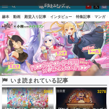
広告をスキップ
赫本
動画
殿堂入り記事
インタビュー
特集記事
マンガ
いま読まれている記事
ピックアップ
注目度
5962
注目度
3278
電ファミのいま読まれている記事ランキング
アプリセール情報