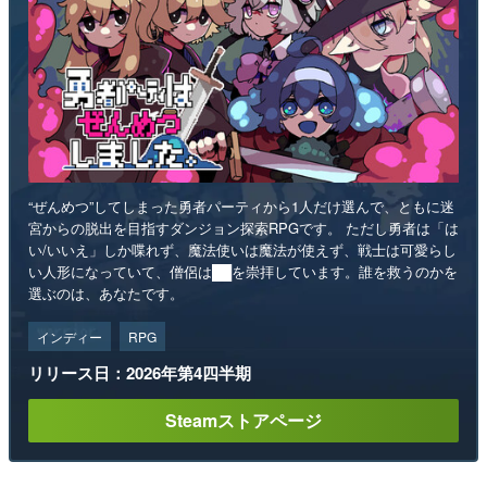
“ぜんめつ”してしまった勇者パーティから1人だけ選んで、ともに迷
宮からの脱出を目指すダンジョン探索RPGです。 ただし勇者は「は
い/いいえ」しか喋れず、魔法使いは魔法が使えず、戦士は可愛らし
い人形になっていて、僧侶は██を崇拝しています。誰を救うのかを
選ぶのは、あなたです。
インディー
RPG
リリース日：2026年第4四半期
Steamストアページ