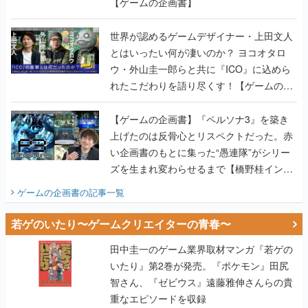
【ゲームの企画書】
世界が認めるゲームデザイナー・上田文人
とはいったい何が凄いのか？ ヨコオタロ
ウ・外山圭一郎らと共に『ICO』に込めら
れたこだわりを語り尽くす！【ゲームの企
画書】
【ゲームの企画書】『ペルソナ3』を築き
上げたのは反骨心とリスペクトだった。赤
い企画書のもとに集った“愚連隊”がシリー
ズを生まれ変わらせるまで【橋野桂インタ
ビュー】
ゲームの企画書
の記事一覧
若ゲのいたり〜ゲームクリエイターの青春〜
田中圭一のゲーム業界取材マンガ『若ゲの
いたり』第2巻が発売。『ポケモン』田尻
智さん、『ゼビウス』遠藤雅伸さんらの貴
重なエピソードを収録