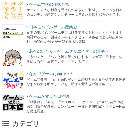
ゲーム世代の作家たち
ゲームに多大な影響を受けた作家さんに取材し、ゲームが日本
のコンテンツ産業やカルチャーに与えた影響を探る企画です。
日本モバイルゲーム産業史
日本のモバイルゲーム史における主要なトピック・タイトルを
網羅するほか、開発者へのインタビューや識者による解説を掲
載。約20年の歴史が一望できる決定版！
若ゲのいたり〜ゲームクリエイターの青春〜
『うつヌケ』『ペンと箸』等で知られるマンガ家・田中圭一先
生によるゲーム業界レポートマンガです。
なんでゲームは面白い？
ゲーム開発者・hamatsu氏がゲームの魅力を画面や操作の具体的
な形から解き明かしていく、硬派で骨太な評論連載です。
ゲームが変えた日本語
「経験値」「裏技」「ラスボス」… ゲームにまつわる言葉の起
源や用法の変遷を、コンピューター文化史研究家・タイニーP氏
が徹底調査。
カテゴリ