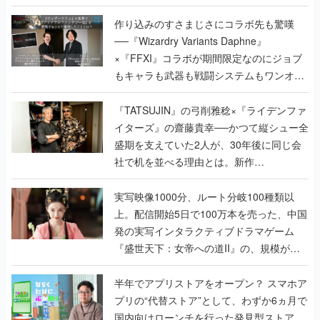
作り込みのすさまじさにコラボ先も驚嘆
──『Wizardry Variants Daphne』
×『FFXI』コラボが期間限定なのにジョブ
もキャラも武器も戦闘システムもワンオフ
で作り込まれた理由を両ディレクターに聞
く
『TATSUJIN』の弓削雅稔×『ライデンファ
イターズ』の齋藤貴幸──かつて縦シュー全
盛期を支えていた2人が、30年後に同じ会
社で机を並べる理由とは。新作
『TATSUJIN EXTREME』で初タッグを組
んだレジェンド2人に訊く開発秘話
実写映像1000分、ルート分岐100種類以
上。配信開始5日で100万本を売った、中国
発の実写インタラクティブドラマゲーム
『盛世天下：女帝への道II』の、規模が違
うこだわりをプロデューサーに聞いた
半年でアプリストアをオープン？ スマホア
プリの“代替ストア”として、わずか6ヵ月で
国内向けローンチを行った発見型ストア