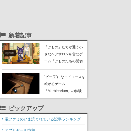
新着記事
「けもの」たちが通う小
さなヘアサロンを営むゲ
ーム『けものたちの髪切
り屋』体験版が配信開
始。悩みを持ったお客様
“ビー玉”になってコースを
と会話を交わし“本当に望
転がるゲーム
んでる髪型”を見つけ出す
『Marblearium』の体験
版がSteamで本日8月7日
より配信。Lo-Fiビートに
ピックアップ
乗って奇妙な空間を探検
電ファミのいま読まれている記事ランキング
アプリセール情報