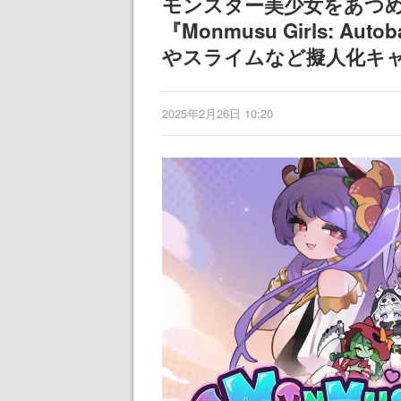
モンスター美少女をあつ
『Monmusu Girls: A
やスライムなど擬人化キ
2025年2月26日 10:20