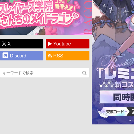
X
Youtube
Discord
RSS