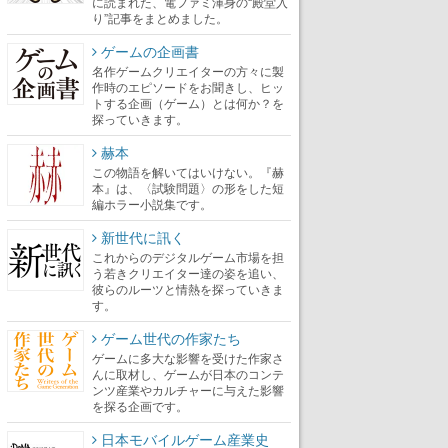
に読まれた、電ファミ渾身の“殿堂入
り”記事をまとめました。
ゲームの企画書
名作ゲームクリエイターの方々に製
作時のエピソードをお聞きし、ヒッ
トする企画（ゲーム）とは何か？を
探っていきます。
赫本
この物語を解いてはいけない。『赫
本』は、〈試験問題〉の形をした短
編ホラー小説集です。
新世代に訊く
これからのデジタルゲーム市場を担
う若きクリエイター達の姿を追い、
彼らのルーツと情熱を探っていきま
す。
ゲーム世代の作家たち
ゲームに多大な影響を受けた作家さ
んに取材し、ゲームが日本のコンテ
ンツ産業やカルチャーに与えた影響
を探る企画です。
日本モバイルゲーム産業史