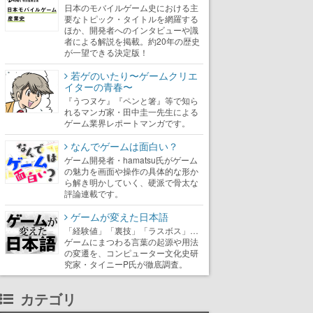
日本のモバイルゲーム史における主
要なトピック・タイトルを網羅する
ほか、開発者へのインタビューや識
者による解説を掲載。約20年の歴史
が一望できる決定版！
若ゲのいたり〜ゲームクリエ
イターの青春〜
『うつヌケ』『ペンと箸』等で知ら
れるマンガ家・田中圭一先生による
ゲーム業界レポートマンガです。
なんでゲームは面白い？
ゲーム開発者・hamatsu氏がゲーム
の魅力を画面や操作の具体的な形か
ら解き明かしていく、硬派で骨太な
評論連載です。
ゲームが変えた日本語
「経験値」「裏技」「ラスボス」…
ゲームにまつわる言葉の起源や用法
の変遷を、コンピューター文化史研
究家・タイニーP氏が徹底調査。
カテゴリ