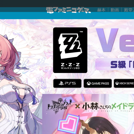
赫本
動画
殿堂