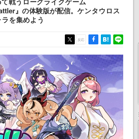
めて戦うローグライクゲーム
りとなる日本公演を記念
utobattler』の体験版が配信。ケンタウロス
して
ャラを集めよう
反応