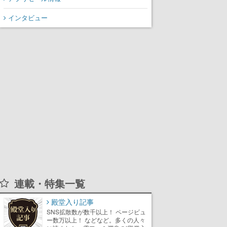
インタビュー
連載・特集一覧
殿堂入り記事
SNS拡散数が数千以上！ ページビュ
ー数万以上！ などなど。多くの人々