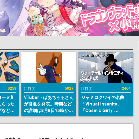
6259
5027
2464
注目度
注目度
ローヌ川
VTuber・ばあちゃるさん
ジャミロクワイの名曲
しらった
が引退を発表。時期など
「Virtual Insanity」
グなどが
の詳細は8月9日15時から
「Cosmic Girl」
時より2
の配信で説明
「Canned Heat」公式日
販売
本語字幕付きMVがいき
なり公開！「SUMMER
SONIC 2026」での9年ぶ