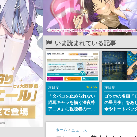
いま読まれている記事
18766
注目度
注目度
「タバコを止められない
ゴッホの名画『
猫耳キャラを描く深夜枠
の星月夜』をあ
アニメ」に視聴者の一部
傘やトートバッ
から批判意見。違法薬物
登場。8月7日21
の使用と思しき描写も含
日間限定で予約
めて、BPOが議論を交わ
ホーム
ニュース
す