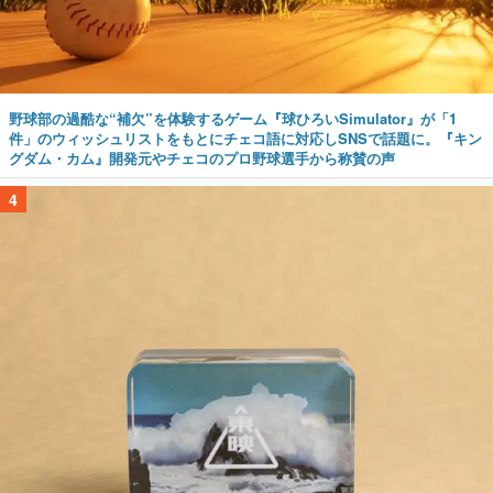
野球部の過酷な“補欠”を体験するゲーム『球ひろいSimulator』が「1
件」のウィッシュリストをもとにチェコ語に対応しSNSで話題に。『キン
グダム・カム』開発元やチェコのプロ野球選手から称賛の声
4