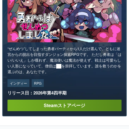
“ぜんめつ”してしまった勇者パーティから1人だけ選んで、ともに迷
宮からの脱出を目指すダンジョン探索RPGです。 ただし勇者は「は
い/いいえ」しか喋れず、魔法使いは魔法が使えず、戦士は可愛らし
い人形になっていて、僧侶は██を崇拝しています。誰を救うのかを
選ぶのは、あなたです。
インディー
RPG
リリース日：2026年第4四半期
Steamストアページ