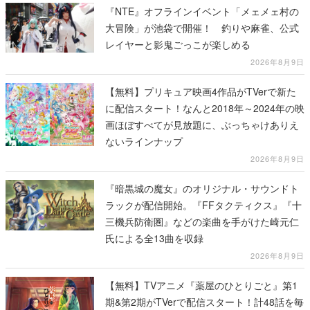
『NTE』オフラインイベント「メェメェ村の
大冒険」が池袋で開催！ 釣りや麻雀、公式
レイヤーと影鬼ごっこが楽しめる
2026年8月9日
【無料】プリキュア映画4作品がTVerで新た
に配信スタート！なんと2018年～2024年の映
画ほぼすべてが見放題に、ぶっちゃけありえ
ないラインナップ
2026年8月9日
『暗黒城の魔女』のオリジナル・サウンドト
ラックが配信開始。『FFタクティクス』『十
三機兵防衛圏』などの楽曲を手がけた崎元仁
氏による全13曲を収録
2026年8月9日
【無料】TVアニメ『薬屋のひとりごと』第1
期&第2期がTVerで配信スタート！計48話を毎