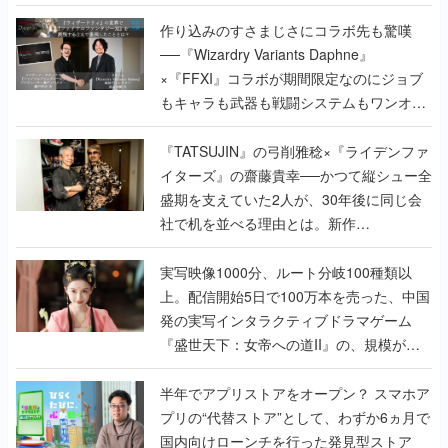
作り込みのすさまじさにコラボ先も驚嘆
──『Wizardry Variants Daphne』
×『FFXI』コラボが期間限定なのにジョブ
もキャラも武器も戦闘システムもワンオフ
で作り込まれた理由を両ディレクターに聞
く
『TATSUJIN』の弓削雅稔×『ライデンファ
イターズ』の齋藤貴幸──かつて縦シュー全
盛期を支えていた2人が、30年後に同じ会
社で机を並べる理由とは。新作
『TATSUJIN EXTREME』で初タッグを組
んだレジェンド2人に訊く開発秘話
実写映像1000分、ルート分岐100種類以
上。配信開始5日で100万本を売った、中国
発の実写インタラクティブドラマゲーム
『盛世天下：女帝への道II』の、規模が違
うこだわりをプロデューサーに聞いた
半年でアプリストアをオープン？ スマホア
プリの“代替ストア”として、わずか6ヵ月で
国内向けローンチを行った発見型ストア