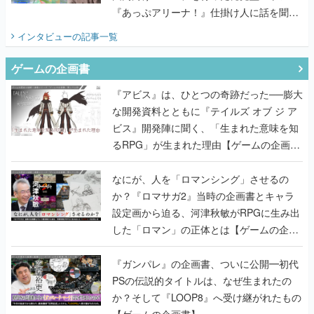
『あっぷアリーナ！』仕掛け人に話を聞い
てみた
インタビュー
の記事一覧
ゲームの企画書
『アビス』は、ひとつの奇跡だった──膨大
な開発資料とともに『テイルズ オブ ジ ア
ビス』開発陣に聞く、「生まれた意味を知
るRPG」が生まれた理由【ゲームの企画
書】
なにが、人を「ロマンシング」させるの
か？『ロマサガ2』当時の企画書とキャラ
設定画から迫る、河津秋敏がRPGに生み出
した「ロマン」の正体とは【ゲームの企画
書】
『ガンパレ』の企画書、ついに公開━初代
PSの伝説的タイトルは、なぜ生まれたの
か？そして『LOOP8』へ受け継がれたもの