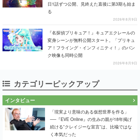
日1話ずつ公開、見終えた直後に第3期も始ま
る
2026年8月9日
『名探偵プリキュア！』キュアエクレールの
変身シーンが無料公開スタート。「プリキュ
ア！フライング・インフィニティ！」のバン
ク映像も同時公開
2026年8月9日
カテゴリーピックアップ
インタビュー
「現実より意味のある仮想世界を作る」
──『EVE Online』の生みの親が18年掲げ
続ける”クレイジーな宣言”は、比喩ではな
く本気だった