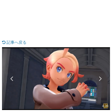
日本のコンテンツ産業やカルチャーに与えた影響を探る企
画です。
日本モバイルゲーム産業史
日本のモバイルゲーム史における主要なトピック・タイト
ルを網羅するほか、開発者へのインタビューや識者による
解説を掲載。約20年の歴史が一望できる決定版！
若ゲのいたり〜ゲームクリエイターの青春〜
『うつヌケ』『ペンと箸』等で知られるマンガ家・田中圭
記事へ戻る
一先生によるゲーム業界レポートマンガです。
なんでゲームは面白い？
ゲーム開発者・hamatsu氏がゲームの魅力を画面や操作の
具体的な形から解き明かしていく、硬派で骨太な評論連載
です。
ゲームが変えた日本語
「経験値」「裏技」「ラスボス」… ゲームにまつわる言葉
の起源や用法の変遷を、コンピューター文化史研究家・タ
イニーP氏が徹底調査。
カテゴリ
4 / 6
特集記事