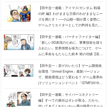
【田中圭一連載：アイマス/ガンダム 戦場
の絆 編】わがままな王様のわがままなニー
ズを満たす！──小山順一朗が貫く姿勢に、
ゲームクリエイターとしての矜持を見た
【若ゲのいたり最終回】
【田中圭一連載：バーチャファイター編】
「新しい3D表現のために、軍事技術を採り
入れたい」世界情勢を味方につけて、ゲー
ムに革命をもたらした鈴木 裕の功績【若ゲ
のいたり】
【田中圭一：若ゲのいたり】ゲーム開発統
合環境「Unreal Engine」最新バージョン
で、開発環境はどう変わる？ ゲーム業界向
けソリューションイベント「GTMF2019」
に行って、より理解を深めよう【PR】
【田中圭一連載：サイバーコネクトツー
編】すべての責任はオレが取る。だから、
付いてきてくれないか──男の熱意はチーム