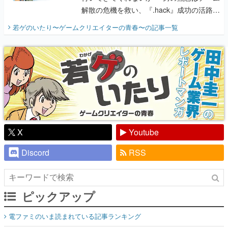
解散の危機を救い、『.hack』成功の活路を
開く。業界の快男児・松山 洋に流れる血は
若ゲのいたり〜ゲームクリエイターの青春〜
の記事一覧
『少年ジャンプ』色だった【若ゲのいた
り】
X
Youtube
Discord
RSS
ピックアップ
電ファミのいま読まれている記事ランキング