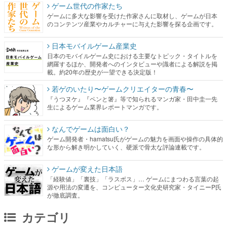
ゲーム世代の作家たち
ゲームに多大な影響を受けた作家さんに取材し、ゲームが日本
のコンテンツ産業やカルチャーに与えた影響を探る企画です。
日本モバイルゲーム産業史
日本のモバイルゲーム史における主要なトピック・タイトルを
網羅するほか、開発者へのインタビューや識者による解説を掲
載。約20年の歴史が一望できる決定版！
若ゲのいたり〜ゲームクリエイターの青春〜
『うつヌケ』『ペンと箸』等で知られるマンガ家・田中圭一先
生によるゲーム業界レポートマンガです。
なんでゲームは面白い？
ゲーム開発者・hamatsu氏がゲームの魅力を画面や操作の具体的
な形から解き明かしていく、硬派で骨太な評論連載です。
ゲームが変えた日本語
「経験値」「裏技」「ラスボス」… ゲームにまつわる言葉の起
源や用法の変遷を、コンピューター文化史研究家・タイニーP氏
が徹底調査。
カテゴリ