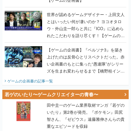
【ゲームの企画書】
世界が認めるゲームデザイナー・上田文人
とはいったい何が凄いのか？ ヨコオタロ
ウ・外山圭一郎らと共に『ICO』に込めら
れたこだわりを語り尽くす！【ゲームの企
画書】
【ゲームの企画書】『ペルソナ3』を築き
上げたのは反骨心とリスペクトだった。赤
い企画書のもとに集った“愚連隊”がシリー
ズを生まれ変わらせるまで【橋野桂インタ
ビュー】
ゲームの企画書
の記事一覧
若ゲのいたり〜ゲームクリエイターの青春〜
田中圭一のゲーム業界取材マンガ『若ゲの
いたり』第2巻が発売。『ポケモン』田尻
智さん、『ゼビウス』遠藤雅伸さんらの貴
重なエピソードを収録