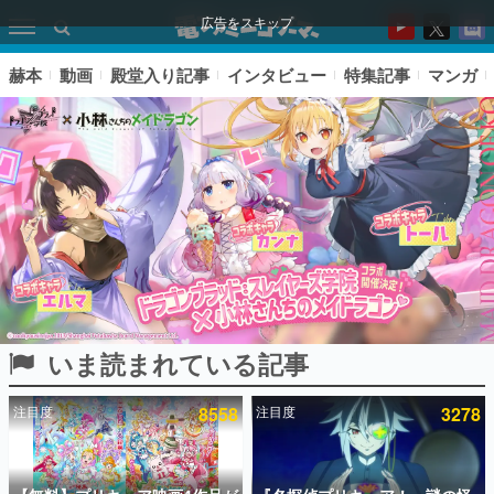
広告をスキップ
赫本
動画
殿堂入り記事
インタビュー
特集記事
マンガ
いま読まれている記事
ピックアップ
注目度
8558
注目度
3278
電ファミのいま読まれている記事ランキング
アプリセール情報