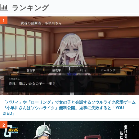
ランキング
1
「パリィ」や「ローリング」で女の子と会話するソウルライク恋愛ゲーム
『小早川さんはソウルライク』無料公開。返事に失敗すると「YOU
DIED」
2