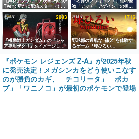
【無料】プリキュア映画4作品が
『名探偵プリキュア！』謎の怪
TVerで新たに配信スタート！な
盗「デッチ・アゲイン」の担当
インタビュー
んと2018年～2024年の映画ほぼ
キャストは天﨑滉平さんと判
注目度
2893
注目度
1716
すべてが見放題に、ぶっちゃけ
明。『Re:ゼロから始める異世
連載・特集一覧
ありえないラインナップ
界生活』オットー役、『ヒプノ
シスマイク』山田三郎役など
殿堂入り記事
『機動戦士ガンダム』の「シャ
野球部の過酷な“補欠”を体験す
SNS拡散数が数千以上！ ページビュー数万以上！ などな
ど。多くの人々に読まれた、電ファミ渾身の“殿堂入り”記
ア専用ザクⅡ」をイメージした
るゲーム『球ひろい
事をまとめました。
散水ホースリールが予約開始。
Simulator』が「1件」のウィッ
本体にはシャアのパーソナルマ
シュリストをもとにチェコ語に
『ポケモン レジェンズ Z-A』が2025年秋
ゲームの企画書
ークやジオン公国軍のエンブレ
対応しSNSで話題に。『キング
名作ゲームクリエイターの方々に製作時のエピソードをお
に発売決定！メガシンカをどう使いこなす
ム、型式番号などを配置
ダム・カム』開発元やチェコの
聞きし、ヒットする企画（ゲーム）とは何か？を探ってい
プロ野球選手から称賛の声
きます。
のが勝負のカギ、「チコリータ」「ポカ
赫本
ブ」「ワニノコ」が最初のポケモンで登場
この物語を解いてはいけない。『赫本』は、〈試験問題〉
の形をした短編ホラー小説集です。
新世代に訊く
これからのデジタルゲーム市場を担う若きクリエイター達
の姿を追い、彼らのルーツと情熱を探っていきます。
ゲーム世代の作家たち
ゲームに多大な影響を受けた作家さんに取材し、ゲームが