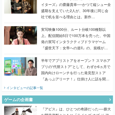
イターズ』の齋藤貴幸──かつて縦シュー全
盛期を支えていた2人が、30年後に同じ会
社で机を並べる理由とは。新作
『TATSUJIN EXTREME』で初タッグを組
んだレジェンド2人に訊く開発秘話
実写映像1000分、ルート分岐100種類以
上。配信開始5日で100万本を売った、中国
発の実写インタラクティブドラマゲーム
『盛世天下：女帝への道II』の、規模が違
うこだわりをプロデューサーに聞いた
半年でアプリストアをオープン？ スマホア
プリの“代替ストア”として、わずか6ヵ月で
国内向けローンチを行った発見型ストア
『あっぷアリーナ！』仕掛け人に話を聞い
てみた
インタビュー
の記事一覧
ゲームの企画書
『アビス』は、ひとつの奇跡だった──膨大