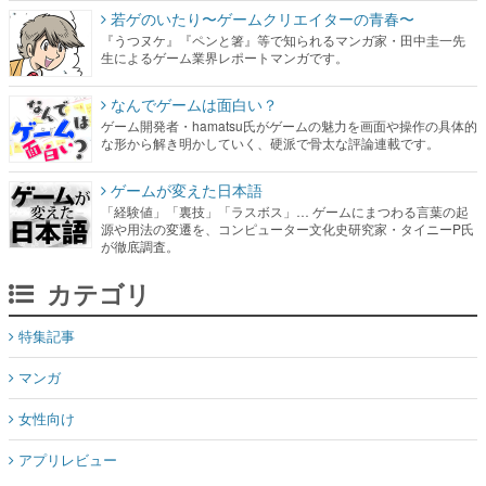
若ゲのいたり〜ゲームクリエイターの青春〜
『うつヌケ』『ペンと箸』等で知られるマンガ家・田中圭一先
生によるゲーム業界レポートマンガです。
なんでゲームは面白い？
ゲーム開発者・hamatsu氏がゲームの魅力を画面や操作の具体的
な形から解き明かしていく、硬派で骨太な評論連載です。
ゲームが変えた日本語
「経験値」「裏技」「ラスボス」… ゲームにまつわる言葉の起
源や用法の変遷を、コンピューター文化史研究家・タイニーP氏
が徹底調査。
カテゴリ
特集記事
マンガ
女性向け
アプリレビュー