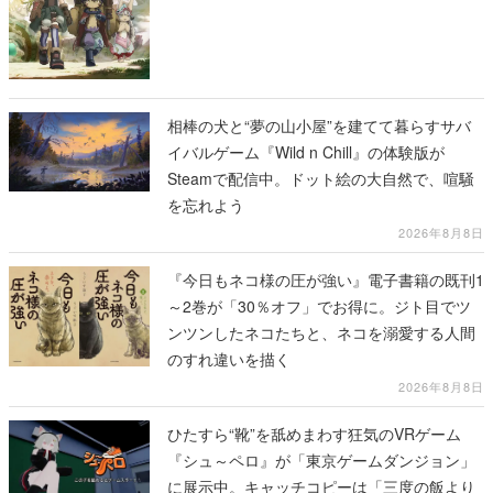
相棒の犬と“夢の山小屋”を建てて暮らすサバ
イバルゲーム『Wild n Chill』の体験版が
Steamで配信中。ドット絵の大自然で、喧騒
を忘れよう
2026年8月8日
『今日もネコ様の圧が強い』電子書籍の既刊1
～2巻が「30％オフ」でお得に。ジト目でツ
ンツンしたネコたちと、ネコを溺愛する人間
のすれ違いを描く
2026年8月8日
ひたすら“靴”を舐めまわす狂気のVRゲーム
『シュ～ペロ』が「東京ゲームダンジョン」
に展示中。キャッチコピーは「三度の飯より