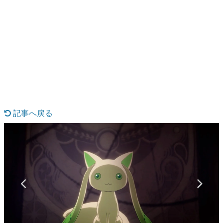
日本のコンテンツ産業やカルチャーに与えた影響を探る企
画です。
日本モバイルゲーム産業史
日本のモバイルゲーム史における主要なトピック・タイト
ルを網羅するほか、開発者へのインタビューや識者による
解説を掲載。約20年の歴史が一望できる決定版！
若ゲのいたり〜ゲームクリエイターの青春〜
『うつヌケ』『ペンと箸』等で知られるマンガ家・田中圭
一先生によるゲーム業界レポートマンガです。
記事へ戻る
なんでゲームは面白い？
ゲーム開発者・hamatsu氏がゲームの魅力を画面や操作の
具体的な形から解き明かしていく、硬派で骨太な評論連載
です。
ゲームが変えた日本語
「経験値」「裏技」「ラスボス」… ゲームにまつわる言葉
の起源や用法の変遷を、コンピューター文化史研究家・タ
イニーP氏が徹底調査。
カテゴリ
特集記事