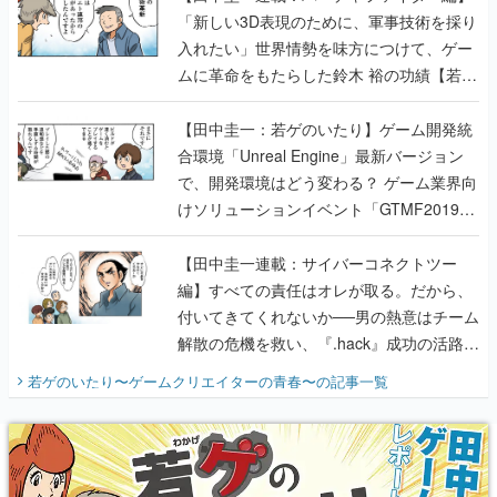
「新しい3D表現のために、軍事技術を採り
入れたい」世界情勢を味方につけて、ゲー
ムに革命をもたらした鈴木 裕の功績【若ゲ
のいたり】
【田中圭一：若ゲのいたり】ゲーム開発統
合環境「Unreal Engine」最新バージョン
で、開発環境はどう変わる？ ゲーム業界向
けソリューションイベント「GTMF2019」
に行って、より理解を深めよう【PR】
【田中圭一連載：サイバーコネクトツー
編】すべての責任はオレが取る。だから、
付いてきてくれないか──男の熱意はチーム
解散の危機を救い、『.hack』成功の活路を
開く。業界の快男児・松山 洋に流れる血は
若ゲのいたり〜ゲームクリエイターの青春〜
の記事一覧
『少年ジャンプ』色だった【若ゲのいた
り】