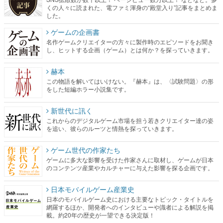
くの人々に読まれた、電ファミ渾身の“殿堂入り”記事をまとめま
した。
ゲームの企画書
名作ゲームクリエイターの方々に製作時のエピソードをお聞き
し、ヒットする企画（ゲーム）とは何か？を探っていきます。
赫本
この物語を解いてはいけない。『赫本』は、〈試験問題〉の形
をした短編ホラー小説集です。
新世代に訊く
これからのデジタルゲーム市場を担う若きクリエイター達の姿
を追い、彼らのルーツと情熱を探っていきます。
ゲーム世代の作家たち
ゲームに多大な影響を受けた作家さんに取材し、ゲームが日本
のコンテンツ産業やカルチャーに与えた影響を探る企画です。
日本モバイルゲーム産業史
日本のモバイルゲーム史における主要なトピック・タイトルを
網羅するほか、開発者へのインタビューや識者による解説を掲
載。約20年の歴史が一望できる決定版！