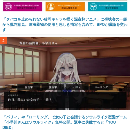
「タバコを止められない猫耳キャラを描く深夜枠アニメ」に視聴者の一部
から批判意見。違法薬物の使用と思しき描写も含めて、BPOが議論を交わ
す
2
「パリィ」や「ローリング」で女の子と会話するソウルライク恋愛ゲーム
『小早川さんはソウルライク』無料公開。返事に失敗すると「YOU
DIED」