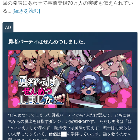
回の発表にあわせて事前登録70万人の突破も伝えられてい
る...
[続きを読む]
AD
勇者パーティはぜんめつしました。
“ぜんめつ”してしまった勇者パーティから1人だけ選んで、ともに迷
宮からの脱出を目指すダンジョン探索RPGです。 ただし勇者は「は
い/いいえ」しか喋れず、魔法使いは魔法が使えず、戦士は可愛らし
い人形になっていて、僧侶は██を崇拝しています。誰を救うのかを
選ぶのは、あなたです。