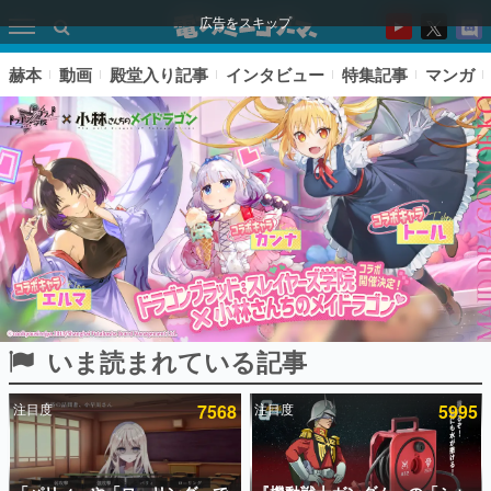
広告をスキップ
赫本
動画
殿堂入り記事
インタビュー
特集記事
マンガ
いま読まれている記事
ピックアップ
注目度
7568
注目度
5995
電ファミのいま読まれている記事ランキング
アプリセール情報