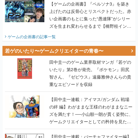
【ゲームの企画書】『ペルソナ3』を築き
上げたのは反骨心とリスペクトだった。赤
い企画書のもとに集った“愚連隊”がシリー
ズを生まれ変わらせるまで【橋野桂インタ
ビュー】
ゲームの企画書
の記事一覧
若ゲのいたり〜ゲームクリエイターの青春〜
田中圭一のゲーム業界取材マンガ『若ゲの
いたり』第2巻が発売。『ポケモン』田尻
智さん、『ゼビウス』遠藤雅伸さんらの貴
重なエピソードを収録
【田中圭一連載：アイマス/ガンダム 戦場
の絆 編】わがままな王様のわがままなニー
ズを満たす！──小山順一朗が貫く姿勢に、
ゲームクリエイターとしての矜持を見た
【若ゲのいたり最終回】
【田中圭一連載：バーチャファイター編】