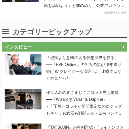
靴を舐めよう」と前のめり。公式アカウント
も開設され、2026年リリースに向けて開発中
2026年8月8日
カテゴリーピックアップ
インタビュー
「現実より意味のある仮想世界を作る」
──『EVE Online』の生みの親が18年掲げ
続ける”クレイジーな宣言”は、比喩ではな
く本気だった
作り込みのすさまじさにコラボ先も驚嘆
──『Wizardry Variants Daphne』
×『FFXI』コラボが期間限定なのにジョブ
もキャラも武器も戦闘システムもワンオフ
で作り込まれた理由を両ディレクターに聞
く
『TATSUJIN』の弓削雅稔×『ライデンファ