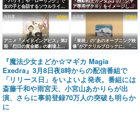
「パリィ」や「ローリング」で
『機動戦士ガンダム』の「シャ
女の子と会話するソウルライク
ア専用ザクⅡ」をイメージした
インタビュー
恋愛ゲーム『小早川さんはソウ
散水ホースリールが予約開始。
注目度
4290
注目度
2398
ルライク』無料公開。返事に失
本体にはシャアのパーソナルマ
連載・特集一覧
敗すると「YOU DIED」
ークやジオン公国軍のエンブレ
ム、型式番号などを配置
殿堂入り記事
アニメ『メイドインアビス』第2
「東映」の“あのオープニング映
SNS拡散数が数千以上！ ページビュー数万以上！ などな
ど。多くの人々に読まれた、電ファミ渾身の“殿堂入り”記
期「烈日の黄金郷」の劇場上映
像”がアクリルブロックに。「東
事をまとめました。
が決定！レグ役・伊瀬茉莉也さ
映ヒストリカル グッズコレクシ
んらが登壇する舞台挨拶も実施
ョン」が8月下旬より発売
『魔法少女まどか☆マギカ Magia
ゲームの企画書
名作ゲームクリエイターの方々に製作時のエピソードをお
Exedra』3月8日夜8時からの配信番組で
聞きし、ヒットする企画（ゲーム）とは何か？を探ってい
きます。
「リリース日」をいよいよ発表。番組には
赫本
斎藤千和や雨宮天、小宮山あかりらが出
この物語を解いてはいけない。『赫本』は、〈試験問題〉
演、さらに事前登録70万人の突破も明らか
の形をした短編ホラー小説集です。
に
新世代に訊く
これからのデジタルゲーム市場を担う若きクリエイター達
の姿を追い、彼らのルーツと情熱を探っていきます。
ゲーム世代の作家たち
ゲームに多大な影響を受けた作家さんに取材し、ゲームが