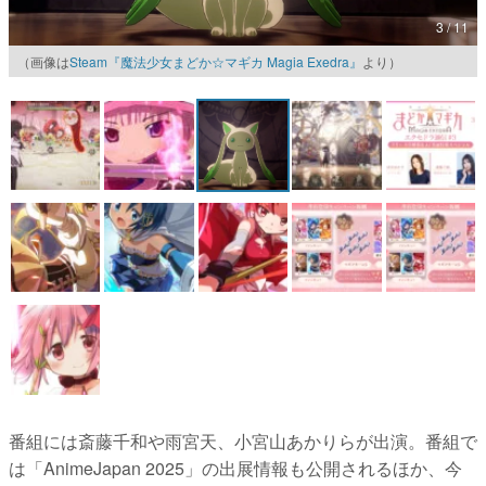
3 / 11
マンガ
（画像は
Steam『魔法少女まどか☆マギカ Magia Exedra』
より）
女性向け
アプリレビュー
その他
電ファミニコゲーマーとは？
運営：株式会社マレ
番組には斎藤千和や雨宮天、小宮山あかりらが出演。番組で
は「AnimeJapan 2025」の出展情報も公開されるほか、今