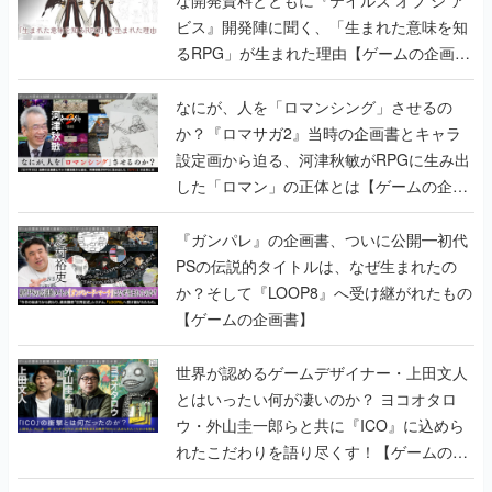
な開発資料とともに『テイルズ オブ ジ ア
ビス』開発陣に聞く、「生まれた意味を知
るRPG」が生まれた理由【ゲームの企画
書】
なにが、人を「ロマンシング」させるの
か？『ロマサガ2』当時の企画書とキャラ
設定画から迫る、河津秋敏がRPGに生み出
した「ロマン」の正体とは【ゲームの企画
書】
『ガンパレ』の企画書、ついに公開━初代
PSの伝説的タイトルは、なぜ生まれたの
か？そして『LOOP8』へ受け継がれたもの
【ゲームの企画書】
世界が認めるゲームデザイナー・上田文人
とはいったい何が凄いのか？ ヨコオタロ
ウ・外山圭一郎らと共に『ICO』に込めら
れたこだわりを語り尽くす！【ゲームの企
画書】