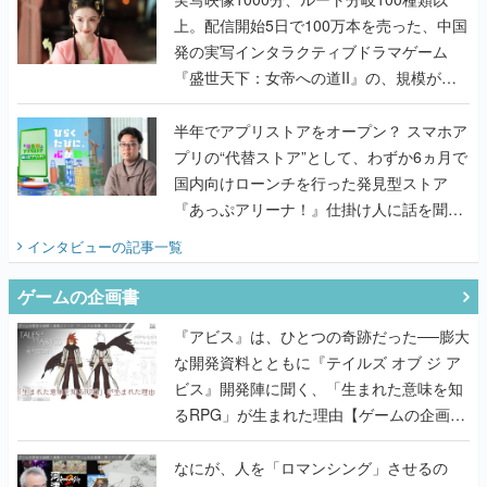
上。配信開始5日で100万本を売った、中国
発の実写インタラクティブドラマゲーム
『盛世天下：女帝への道II』の、規模が違
うこだわりをプロデューサーに聞いた
半年でアプリストアをオープン？ スマホア
プリの“代替ストア”として、わずか6ヵ月で
国内向けローンチを行った発見型ストア
『あっぷアリーナ！』仕掛け人に話を聞い
てみた
インタビュー
の記事一覧
ゲームの企画書
『アビス』は、ひとつの奇跡だった──膨大
な開発資料とともに『テイルズ オブ ジ ア
ビス』開発陣に聞く、「生まれた意味を知
るRPG」が生まれた理由【ゲームの企画
書】
なにが、人を「ロマンシング」させるの