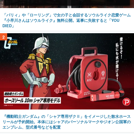
「パリィ」や「ローリング」で女の子と会話するソウルライク恋愛ゲーム
『小早川さんはソウルライク』無料公開。返事に失敗すると「YOU
DIED」
2
『機動戦士ガンダム』の「シャア専用ザクⅡ」をイメージした散水ホース
リールが予約開始。本体にはシャアのパーソナルマークやジオン公国軍の
エンブレム、型式番号などを配置