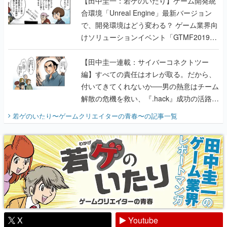
【田中圭一：若ゲのいたり】ゲーム開発統
合環境「Unreal Engine」最新バージョン
で、開発環境はどう変わる？ ゲーム業界向
けソリューションイベント「GTMF2019」
に行って、より理解を深めよう【PR】
【田中圭一連載：サイバーコネクトツー
編】すべての責任はオレが取る。だから、
付いてきてくれないか──男の熱意はチーム
解散の危機を救い、『.hack』成功の活路を
開く。業界の快男児・松山 洋に流れる血は
若ゲのいたり〜ゲームクリエイターの青春〜
の記事一覧
『少年ジャンプ』色だった【若ゲのいた
り】
X
Youtube