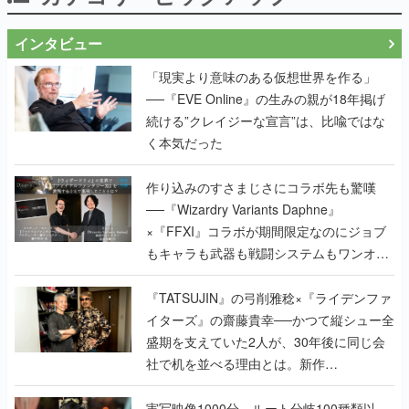
インタビュー
「現実より意味のある仮想世界を作る」
──『EVE Online』の生みの親が18年掲げ
続ける”クレイジーな宣言”は、比喩ではな
く本気だった
作り込みのすさまじさにコラボ先も驚嘆
──『Wizardry Variants Daphne』
×『FFXI』コラボが期間限定なのにジョブ
もキャラも武器も戦闘システムもワンオフ
で作り込まれた理由を両ディレクターに聞
く
『TATSUJIN』の弓削雅稔×『ライデンファ
イターズ』の齋藤貴幸──かつて縦シュー全
盛期を支えていた2人が、30年後に同じ会
社で机を並べる理由とは。新作
『TATSUJIN EXTREME』で初タッグを組
んだレジェンド2人に訊く開発秘話
実写映像1000分、ルート分岐100種類以