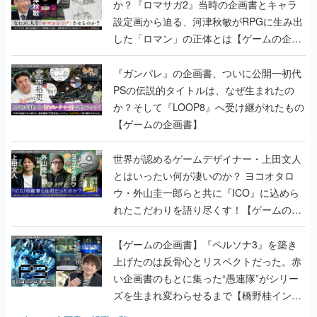
か？『ロマサガ2』当時の企画書とキャラ
設定画から迫る、河津秋敏がRPGに生み出
した「ロマン」の正体とは【ゲームの企画
書】
『ガンパレ』の企画書、ついに公開━初代
PSの伝説的タイトルは、なぜ生まれたの
か？そして『LOOP8』へ受け継がれたもの
【ゲームの企画書】
世界が認めるゲームデザイナー・上田文人
とはいったい何が凄いのか？ ヨコオタロ
ウ・外山圭一郎らと共に『ICO』に込めら
れたこだわりを語り尽くす！【ゲームの企
画書】
【ゲームの企画書】『ペルソナ3』を築き
上げたのは反骨心とリスペクトだった。赤
い企画書のもとに集った“愚連隊”がシリー
ズを生まれ変わらせるまで【橋野桂インタ
ビュー】