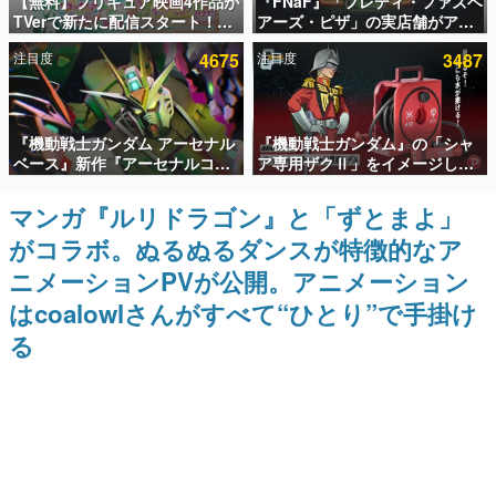
【無料】プリキュア映画4作品が
『FNaF』「フレディ・ファズベ
TVerで新たに配信スタート！な
アーズ・ピザ」の実店舗がアメ
インタビュー
んと2018年～2024年の映画ほぼ
リカの商業施設「American
注目度
4675
注目度
3487
すべてが見放題に、ぶっちゃけ
Dream」に2027年オープン！
連載・特集一覧
ありえないラインナップ
ScottGamesとの共同開発、食
事だけでなくステージショーや
没入型のホラー体験も楽しめる
殿堂入り記事
『機動戦士ガンダム アーセナル
『機動戦士ガンダム』の「シャ
SNS拡散数が数千以上！ ページビュー数万以上！ などな
ど。多くの人々に読まれた、電ファミ渾身の“殿堂入り”記
ベース』新作『アーセナルコマ
ア専用ザクⅡ」をイメージした
事をまとめました。
ンダー』発表！8月28日からオ
散水ホースリールが予約開始。
ープンベータテスト開催、2027
本体にはシャアのパーソナルマ
マンガ『ルリドラゴン』と「ずとまよ」
ゲームの企画書
年2月下旬に稼働予定
ークやジオン公国軍のエンブレ
名作ゲームクリエイターの方々に製作時のエピソードをお
がコラボ。ぬるぬるダンスが特徴的なア
ム、型式番号などを配置
聞きし、ヒットする企画（ゲーム）とは何か？を探ってい
きます。
ニメーションPVが公開。アニメーション
赫本
はcoalowlさんがすべて“ひとり”で手掛け
この物語を解いてはいけない。『赫本』は、〈試験問題〉
る
の形をした短編ホラー小説集です。
新世代に訊く
これからのデジタルゲーム市場を担う若きクリエイター達
の姿を追い、彼らのルーツと情熱を探っていきます。
ゲーム世代の作家たち
ゲームに多大な影響を受けた作家さんに取材し、ゲームが