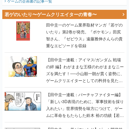
ゲームの企画書
の記事一覧
若ゲのいたり〜ゲームクリエイターの青春〜
田中圭一のゲーム業界取材マンガ『若ゲの
いたり』第2巻が発売。『ポケモン』田尻
智さん、『ゼビウス』遠藤雅伸さんらの貴
重なエピソードを収録
【田中圭一連載：アイマス/ガンダム 戦場
の絆 編】わがままな王様のわがままなニー
ズを満たす！──小山順一朗が貫く姿勢に、
ゲームクリエイターとしての矜持を見た
【若ゲのいたり最終回】
【田中圭一連載：バーチャファイター編】
「新しい3D表現のために、軍事技術を採り
入れたい」世界情勢を味方につけて、ゲー
ムに革命をもたらした鈴木 裕の功績【若ゲ
のいたり】