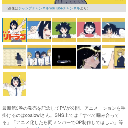
（画像は
ジャンプチャンネルYouTubeチャンネル
より）
マンガ
女性向け
アプリレビュー
その他
電ファミニコゲーマーとは？
運営：株式会社マレ
最新第3巻の発売を記念してPVが公開。アニメーションを手
掛けるのはcoalowlさん。SNS上では「すべて噛み合って
る」「アニメ化したら同メンバーでOP制作してほしい」等