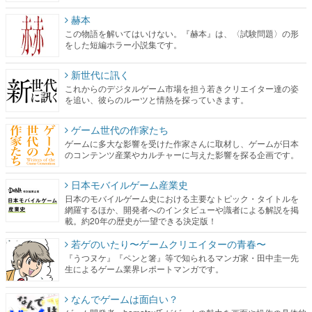
赫本
この物語を解いてはいけない。『赫本』は、〈試験問題〉の形
をした短編ホラー小説集です。
新世代に訊く
これからのデジタルゲーム市場を担う若きクリエイター達の姿
を追い、彼らのルーツと情熱を探っていきます。
ゲーム世代の作家たち
ゲームに多大な影響を受けた作家さんに取材し、ゲームが日本
のコンテンツ産業やカルチャーに与えた影響を探る企画です。
日本モバイルゲーム産業史
日本のモバイルゲーム史における主要なトピック・タイトルを
網羅するほか、開発者へのインタビューや識者による解説を掲
載。約20年の歴史が一望できる決定版！
若ゲのいたり〜ゲームクリエイターの青春〜
『うつヌケ』『ペンと箸』等で知られるマンガ家・田中圭一先
生によるゲーム業界レポートマンガです。
なんでゲームは面白い？