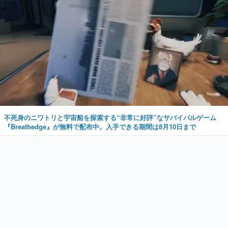
不死身のニワトリと宇宙船を探索する“非常に好評”なサバイバルゲーム
『Breathedge』が無料で配布中。入手できる期間は8月10日まで