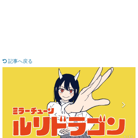
日本のコンテンツ産業やカルチャーに与えた影響を探る企
画です。
日本モバイルゲーム産業史
日本のモバイルゲーム史における主要なトピック・タイト
ルを網羅するほか、開発者へのインタビューや識者による
解説を掲載。約20年の歴史が一望できる決定版！
若ゲのいたり〜ゲームクリエイターの青春〜
『うつヌケ』『ペンと箸』等で知られるマンガ家・田中圭
一先生によるゲーム業界レポートマンガです。
記事へ戻る
なんでゲームは面白い？
ゲーム開発者・hamatsu氏がゲームの魅力を画面や操作の
具体的な形から解き明かしていく、硬派で骨太な評論連載
です。
ゲームが変えた日本語
「経験値」「裏技」「ラスボス」… ゲームにまつわる言葉
の起源や用法の変遷を、コンピューター文化史研究家・タ
イニーP氏が徹底調査。
カテゴリ
1 / 11
特集記事