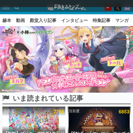
広告をスキップ
赫本
動画
殿堂入り記事
インタビュー
特集記事
マンガ
いま読まれている記事
ピックアップ
注目度
7766
注目度
6853
電ファミのいま読まれている記事ランキング
アプリセール情報