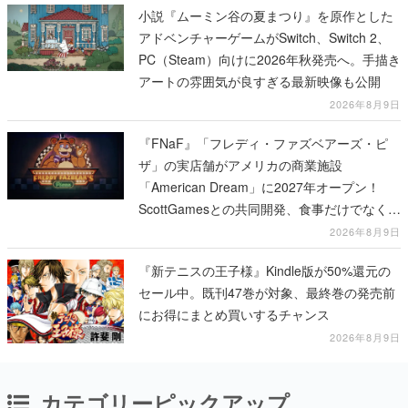
小説『ムーミン谷の夏まつり』を原作とした
アドベンチャーゲームがSwitch、Switch 2、
PC（Steam）向けに2026年秋発売へ。手描き
アートの雰囲気が良すぎる最新映像も公開
2026年8月9日
『FNaF』「フレディ・ファズベアーズ・ピ
ザ」の実店舗がアメリカの商業施設
「American Dream」に2027年オープン！
ScottGamesとの共同開発、食事だけでなくス
テージショーや没入型のホラー体験も楽しめ
2026年8月9日
る
『新テニスの王子様』Kindle版が50%還元の
セール中。既刊47巻が対象、最終巻の発売前
にお得にまとめ買いするチャンス
2026年8月9日
カテゴリーピックアップ