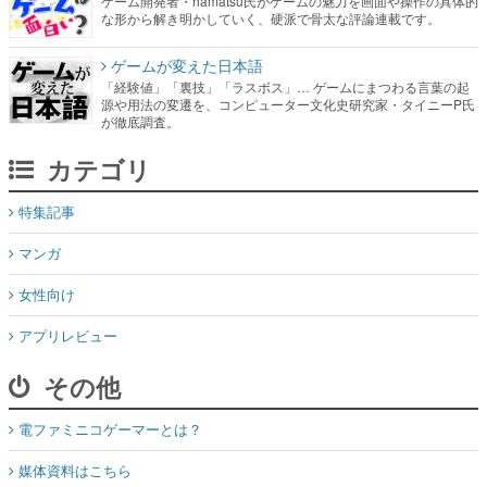
ゲーム開発者・hamatsu氏がゲームの魅力を画面や操作の具体的
な形から解き明かしていく、硬派で骨太な評論連載です。
ゲームが変えた日本語
「経験値」「裏技」「ラスボス」… ゲームにまつわる言葉の起
源や用法の変遷を、コンピューター文化史研究家・タイニーP氏
が徹底調査。
カテゴリ
特集記事
マンガ
女性向け
アプリレビュー
その他
電ファミニコゲーマーとは？
媒体資料はこちら