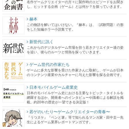
名作ゲームクリエイターの方々に製作時のエピソードをお聞き
し、ヒットする企画（ゲーム）とは何か？を探っていきます。
赫本
この物語を解いてはいけない。『赫本』は、〈試験問題〉の形
をした短編ホラー小説集です。
新世代に訊く
これからのデジタルゲーム市場を担う若きクリエイター達の姿
を追い、彼らのルーツと情熱を探っていきます。
ゲーム世代の作家たち
ゲームに多大な影響を受けた作家さんに取材し、ゲームが日本
のコンテンツ産業やカルチャーに与えた影響を探る企画です。
日本モバイルゲーム産業史
日本のモバイルゲーム史における主要なトピック・タイトルを
網羅するほか、開発者へのインタビューや識者による解説を掲
載。約20年の歴史が一望できる決定版！
若ゲのいたり〜ゲームクリエイターの青春〜
『うつヌケ』『ペンと箸』等で知られるマンガ家・田中圭一先
生によるゲーム業界レポートマンガです。