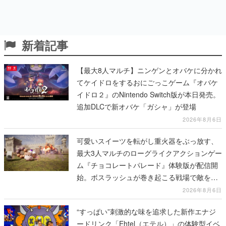
新着記事
【最大8人マルチ】ニンゲンとオバケに分かれ
てケイドロをするおにごっこゲーム『オバケ
イドロ２』のNintendo Switch版が本日発売。
追加DLCで新オバケ「ガシャ」が登場
2026年8月6日
可愛いスイーツを転がし重火器をぶっ放す、
最大3人マルチのローグライクアクションゲー
ム『チョコレートパレード』体験版が配信開
始。ボスラッシュが巻き起こる戦場で敵を倒
し、コインを集めてスコアを競い合え
2026年8月6日
“すっぱい”刺激的な味を追求した新作エナジ
ードリンク「Ehtel（エテル）」の体験型イベ