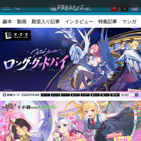
広告をスキップ
赫本
動画
殿堂入り記事
インタビュー
特集記事
マンガ
ピックアップ
電ファミのいま読まれている記事ランキング
アプリセール情報