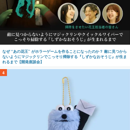
なぜ “あの花王” がホラーゲームを作ることになったのか？ 敵に見つから
ないようにマジックリンでこっそり掃除する『しずかなおそうじ』が生ま
れるまで【開発座談会】
4