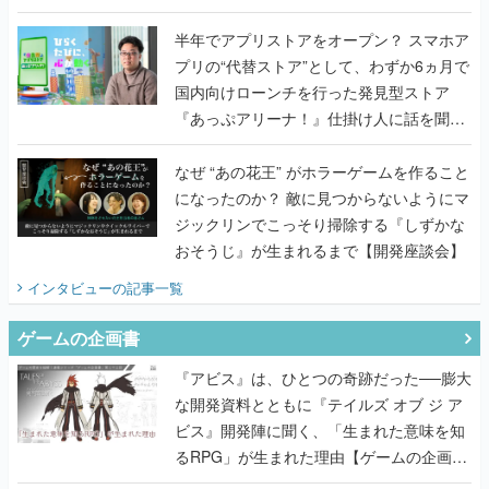
うこだわりをプロデューサーに聞いた
半年でアプリストアをオープン？ スマホア
プリの“代替ストア”として、わずか6ヵ月で
国内向けローンチを行った発見型ストア
『あっぷアリーナ！』仕掛け人に話を聞い
てみた
なぜ “あの花王” がホラーゲームを作ること
になったのか？ 敵に見つからないようにマ
ジックリンでこっそり掃除する『しずかな
おそうじ』が生まれるまで【開発座談会】
インタビュー
の記事一覧
ゲームの企画書
『アビス』は、ひとつの奇跡だった──膨大
な開発資料とともに『テイルズ オブ ジ ア
ビス』開発陣に聞く、「生まれた意味を知
るRPG」が生まれた理由【ゲームの企画
書】