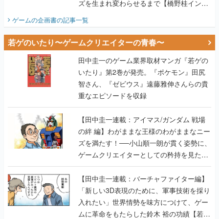
ズを生まれ変わらせるまで【橋野桂インタ
ビュー】
ゲームの企画書
の記事一覧
若ゲのいたり〜ゲームクリエイターの青春〜
田中圭一のゲーム業界取材マンガ『若ゲの
いたり』第2巻が発売。『ポケモン』田尻
智さん、『ゼビウス』遠藤雅伸さんらの貴
重なエピソードを収録
【田中圭一連載：アイマス/ガンダム 戦場
の絆 編】わがままな王様のわがままなニー
ズを満たす！──小山順一朗が貫く姿勢に、
ゲームクリエイターとしての矜持を見た
【若ゲのいたり最終回】
【田中圭一連載：バーチャファイター編】
「新しい3D表現のために、軍事技術を採り
入れたい」世界情勢を味方につけて、ゲー
ムに革命をもたらした鈴木 裕の功績【若ゲ