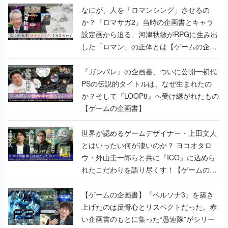
なにが、人を「ロマンシング」させるの
か？『ロマサガ2』当時の企画書とキャラ
設定画から迫る、河津秋敏がRPGに生み出
した「ロマン」の正体とは【ゲームの企画
書】
『ガンパレ』の企画書、ついに公開━初代
PSの伝説的タイトルは、なぜ生まれたの
か？そして『LOOP8』へ受け継がれたもの
【ゲームの企画書】
世界が認めるゲームデザイナー・上田文人
とはいったい何が凄いのか？ ヨコオタロ
ウ・外山圭一郎らと共に『ICO』に込めら
れたこだわりを語り尽くす！【ゲームの企
画書】
【ゲームの企画書】『ペルソナ3』を築き
上げたのは反骨心とリスペクトだった。赤
い企画書のもとに集った“愚連隊”がシリー