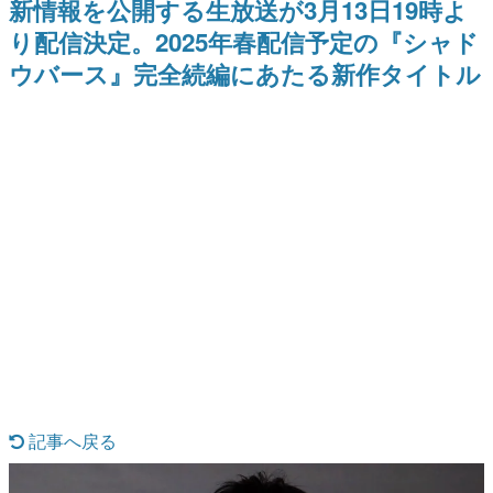
新情報を公開する生放送が3月13日19時よ
ー？＾＾」暗黒微笑の夢女子
Switch向けにリリース予定
日本のコンテンツ産業やカルチャーに与えた影響を探る企
や、萌え声不思議ちゃん女子と
り配信決定。2025年春配信予定の『シャド
画です。
青春を謳歌
ウバース』完全続編にあたる新作タイトル
日本モバイルゲーム産業史
日本のモバイルゲーム史における主要なトピック・タイト
ルを網羅するほか、開発者へのインタビューや識者による
解説を掲載。約20年の歴史が一望できる決定版！
若ゲのいたり〜ゲームクリエイターの青春〜
『うつヌケ』『ペンと箸』等で知られるマンガ家・田中圭
一先生によるゲーム業界レポートマンガです。
なんでゲームは面白い？
ゲーム開発者・hamatsu氏がゲームの魅力を画面や操作の
具体的な形から解き明かしていく、硬派で骨太な評論連載
です。
ゲームが変えた日本語
「経験値」「裏技」「ラスボス」… ゲームにまつわる言葉
の起源や用法の変遷を、コンピューター文化史研究家・タ
イニーP氏が徹底調査。
カテゴリ
記事へ戻る
特集記事