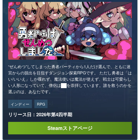
“ぜんめつ”してしまった勇者パーティから1人だけ選んで、ともに迷
宮からの脱出を目指すダンジョン探索RPGです。 ただし勇者は「は
い/いいえ」しか喋れず、魔法使いは魔法が使えず、戦士は可愛らし
い人形になっていて、僧侶は██を崇拝しています。誰を救うのかを
選ぶのは、あなたです。
インディー
RPG
リリース日：2026年第4四半期
Steamストアページ