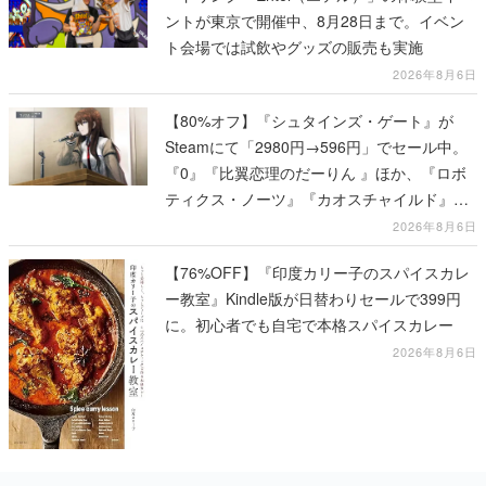
ントが東京で開催中、8月28日まで。イベン
ト会場では試飲やグッズの販売も実施
2026年8月6日
【80%オフ】『シュタインズ・ゲート』が
Steamにて「2980円→596円」でセール中。
『0』『比翼恋理のだーりん 』ほか、『ロボ
ティクス・ノーツ』『カオスチャイルド』な
ど科学アドベンチャーシリーズもセール対象
2026年8月6日
に
【76%OFF】『印度カリー子のスパイスカレ
ー教室』Kindle版が日替わりセールで399円
に。初心者でも自宅で本格スパイスカレー
2026年8月6日