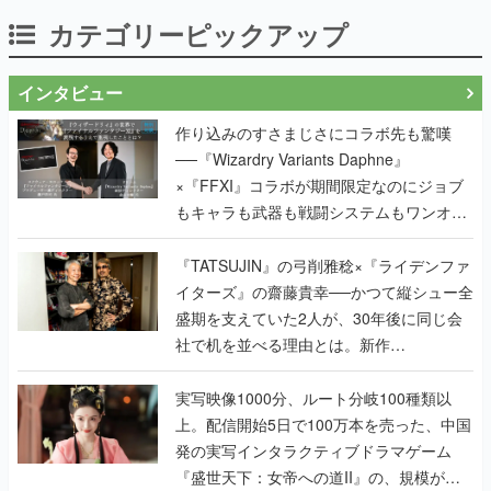
カテゴリーピックアップ
インタビュー
作り込みのすさまじさにコラボ先も驚嘆
──『Wizardry Variants Daphne』
×『FFXI』コラボが期間限定なのにジョブ
もキャラも武器も戦闘システムもワンオフ
で作り込まれた理由を両ディレクターに聞
く
『TATSUJIN』の弓削雅稔×『ライデンファ
イターズ』の齋藤貴幸──かつて縦シュー全
盛期を支えていた2人が、30年後に同じ会
社で机を並べる理由とは。新作
『TATSUJIN EXTREME』で初タッグを組
んだレジェンド2人に訊く開発秘話
実写映像1000分、ルート分岐100種類以
上。配信開始5日で100万本を売った、中国
発の実写インタラクティブドラマゲーム
『盛世天下：女帝への道II』の、規模が違