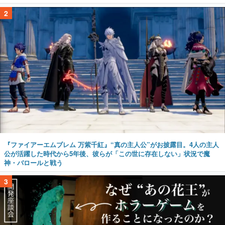
2
『ファイアーエムブレム 万紫千紅』“真の主人公”がお披露目。4人の主人
公が活躍した時代から5年後、彼らが「この世に存在しない」状況で魔
神・バロールと戦う
3