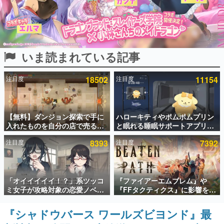
インタビュー
連載・特集一覧
いま読まれている記事
殿堂入り記事
SNS拡散数が数千以上！ ページビュー数万以上！ などな
ど。多くの人々に読まれた、電ファミ渾身の“殿堂入り”記
注目度
18502
注目度
11154
事をまとめました。
ゲームの企画書
名作ゲームクリエイターの方々に製作時のエピソードをお
聞きし、ヒットする企画（ゲーム）とは何か？を探ってい
【無料】ダンジョン探索で手に
ハローキティやポムポムプリン
きます。
入れたものを自分の店で売るゲ
と眠れる睡眠サポートアプリ
ーム『Moonlighter』がSteam
『ゆめたび』が配信中。キャラ
赫本
注目度
8393
注目度
7392
にて無料配布中！続編
ごとのASMRや目覚ましアラー
この物語を解いてはいけない。『赫本』は、〈試験問題〉
『Moonlighter 2』の9月2日正
ムも搭載
の形をした短編ホラー小説集です。
式リリースを記念したキャンペ
ーン
新世代に訊く
「オイイイイイ！？」系ツッコ
『ファイアーエムブレム』や
これからのデジタルゲーム市場を担う若きクリエイター達
ミ女子が攻略対象の恋愛ノベル
『FFタクティクス』に影響を受
の姿を追い、彼らのルーツと情熱を探っていきます。
ゲーム『美術部カノジョ』
けた新作戦略RPG『Beaten
Steamストアページが公開。
Path』2027年に発売へ。
『シャドウバース ワールズビヨンド』最
ゲーム世代の作家たち
「お前らーそろそろ自重しろ
PC（Steam）、PS5、Xbox、
ゲームに多大な影響を受けた作家さんに取材し、ゲームが