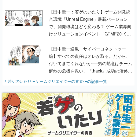
のいたり】
【田中圭一：若ゲのいたり】ゲーム開発統
合環境「Unreal Engine」最新バージョン
で、開発環境はどう変わる？ ゲーム業界向
けソリューションイベント「GTMF2019」
に行って、より理解を深めよう【PR】
【田中圭一連載：サイバーコネクトツー
編】すべての責任はオレが取る。だから、
付いてきてくれないか──男の熱意はチーム
解散の危機を救い、『.hack』成功の活路を
開く。業界の快男児・松山 洋に流れる血は
若ゲのいたり〜ゲームクリエイターの青春〜
の記事一覧
『少年ジャンプ』色だった【若ゲのいた
り】