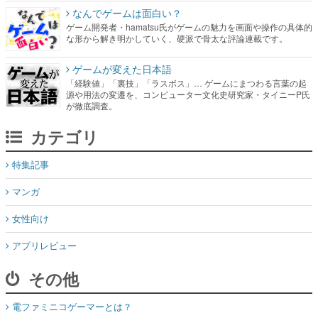
なんでゲームは面白い？
ゲーム開発者・hamatsu氏がゲームの魅力を画面や操作の具体的
な形から解き明かしていく、硬派で骨太な評論連載です。
ゲームが変えた日本語
「経験値」「裏技」「ラスボス」… ゲームにまつわる言葉の起
源や用法の変遷を、コンピューター文化史研究家・タイニーP氏
が徹底調査。
カテゴリ
特集記事
マンガ
女性向け
アプリレビュー
その他
電ファミニコゲーマーとは？