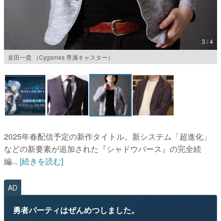
3 / 4
友田一貴 （Cygames 専属キャスター）
2025年春配信予定の新作タイトル。新システム「超進化」
などの新要素が追加された『シャドウバース』の完全続
編...
[続きを読む]
AD
勇者パーティはぜんめつしました。