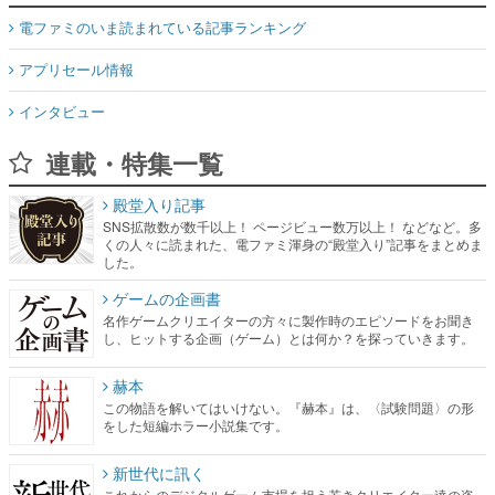
電ファミのいま読まれている記事ランキング
アプリセール情報
インタビュー
連載・特集一覧
殿堂入り記事
SNS拡散数が数千以上！ ページビュー数万以上！ などなど。多
くの人々に読まれた、電ファミ渾身の“殿堂入り”記事をまとめま
した。
ゲームの企画書
名作ゲームクリエイターの方々に製作時のエピソードをお聞き
し、ヒットする企画（ゲーム）とは何か？を探っていきます。
赫本
この物語を解いてはいけない。『赫本』は、〈試験問題〉の形
をした短編ホラー小説集です。
新世代に訊く
これからのデジタルゲーム市場を担う若きクリエイター達の姿