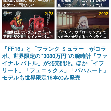
野球部の過酷な“補欠”を体験す
『名探偵プリキュア！』謎の怪
るゲーム『球ひろい
盗「デッチ・アゲイン」の担当
インタビュー
Simulator』が「1件」のウィッ
キャストは天﨑滉平さんと判
注目度
2178
注目度
2002
シュリストをもとにチェコ語に
明。『Re:ゼロから始める異世
連載・特集一覧
対応しSNSで話題に。『キング
界生活』オットー役、『ヒプノ
ダム・カム』開発元やチェコの
シスマイク』山田三郎役など
プロ野球選手から称賛の声
殿堂入り記事
『機動戦士ガンダム』の「シャ
「パリィ」や「ローリング」で
SNS拡散数が数千以上！ ページビュー数万以上！ などな
ど。多くの人々に読まれた、電ファミ渾身の“殿堂入り”記
ア専用ザクⅡ」をイメージした
女の子と会話するソウルライク
事をまとめました。
散水ホースリールが予約開始。
恋愛ゲーム『小早川さんはソウ
本体にはシャアのパーソナルマ
ルライク』無料公開。返事に失
『FF16』と「フランク ミュラー」がコラ
ゲームの企画書
ークやジオン公国軍のエンブレ
敗すると「YOU DIED」
名作ゲームクリエイターの方々に製作時のエピソードをお
ボ、世界限定の“3080万円”の腕時計「ファ
ム、型式番号などを配置
聞きし、ヒットする企画（ゲーム）とは何か？を探ってい
きます。
イナル バトル」が発売開始。ほか「イフ
赫本
リート」「フェニックス」「バハムート」
この物語を解いてはいけない。『赫本』は、〈試験問題〉
モデルも世界限定16本のみ発売
の形をした短編ホラー小説集です。
新世代に訊く
これからのデジタルゲーム市場を担う若きクリエイター達
の姿を追い、彼らのルーツと情熱を探っていきます。
ゲーム世代の作家たち
ゲームに多大な影響を受けた作家さんに取材し、ゲームが