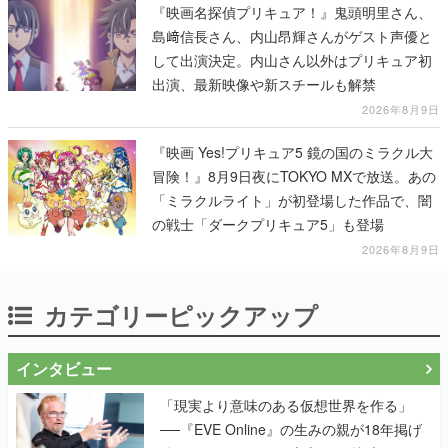
『映画名探偵プリキュア！』鬼頭明里さん、
島﨑信長さん、内山昂輝さんがゲスト声優と
して出演決定。内山さん以外はプリキュア初
出演、最新映像や新スチールも解禁
2026年8月9日
『映画 Yes!プリキュア5 鏡の国のミラクル大
冒険！』8月9日夜にTOKYO MXで放送。あの
「ミラクルライト」が初登場した作品で、闇
の戦士「ダークプリキュア5」も登場
2026年8月9日
カテゴリーピックアップ
インタビュー
「現実より意味のある仮想世界を作る」
──『EVE Online』の生みの親が18年掲げ