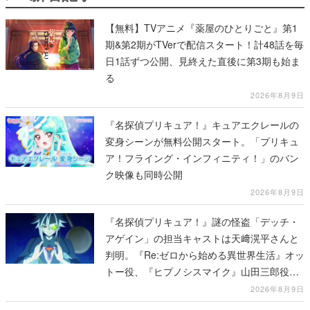
【無料】TVアニメ『薬屋のひとりごと』第1
期&第2期がTVerで配信スタート！計48話を毎
日1話ずつ公開、見終えた直後に第3期も始ま
る
2026年8月9日
『名探偵プリキュア！』キュアエクレールの
変身シーンが無料公開スタート。「プリキュ
ア！フライング・インフィニティ！」のバン
ク映像も同時公開
2026年8月9日
『名探偵プリキュア！』謎の怪盗「デッチ・
アゲイン」の担当キャストは天﨑滉平さんと
判明。『Re:ゼロから始める異世界生活』オッ
トー役、『ヒプノシスマイク』山田三郎役な
ど
2026年8月9日