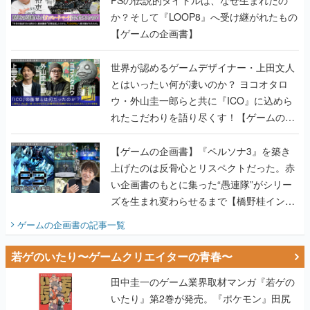
PSの伝説的タイトルは、なぜ生まれたの
か？そして『LOOP8』へ受け継がれたもの
【ゲームの企画書】
世界が認めるゲームデザイナー・上田文人
とはいったい何が凄いのか？ ヨコオタロ
ウ・外山圭一郎らと共に『ICO』に込めら
れたこだわりを語り尽くす！【ゲームの企
画書】
【ゲームの企画書】『ペルソナ3』を築き
上げたのは反骨心とリスペクトだった。赤
い企画書のもとに集った“愚連隊”がシリー
ズを生まれ変わらせるまで【橋野桂インタ
ビュー】
ゲームの企画書
の記事一覧
若ゲのいたり〜ゲームクリエイターの青春〜
田中圭一のゲーム業界取材マンガ『若ゲの
いたり』第2巻が発売。『ポケモン』田尻