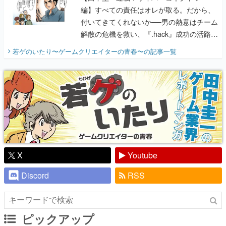
編】すべての責任はオレが取る。だから、
付いてきてくれないか──男の熱意はチーム
解散の危機を救い、『.hack』成功の活路を
開く。業界の快男児・松山 洋に流れる血は
若ゲのいたり〜ゲームクリエイターの青春〜
の記事一覧
『少年ジャンプ』色だった【若ゲのいた
り】
X
Youtube
Discord
RSS
ピックアップ