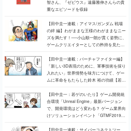
智さん、『ゼビウス』遠藤雅伸さんらの貴
重なエピソードを収録
【田中圭一連載：アイマス/ガンダム 戦場
の絆 編】わがままな王様のわがままなニー
ズを満たす！──小山順一朗が貫く姿勢に、
ゲームクリエイターとしての矜持を見た
【若ゲのいたり最終回】
【田中圭一連載：バーチャファイター編】
「新しい3D表現のために、軍事技術を採り
入れたい」世界情勢を味方につけて、ゲー
ムに革命をもたらした鈴木 裕の功績【若ゲ
のいたり】
【田中圭一：若ゲのいたり】ゲーム開発統
合環境「Unreal Engine」最新バージョン
で、開発環境はどう変わる？ ゲーム業界向
けソリューションイベント「GTMF2019」
に行って、より理解を深めよう【PR】
【田中圭一連載：サイバーコネクトツー