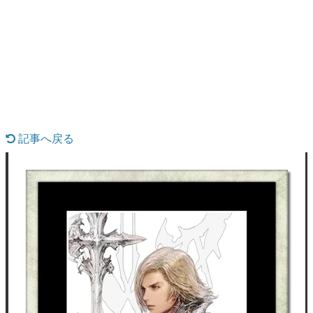
日本のコンテンツ産業やカルチャーに与えた影響を探る企
画です。
日本モバイルゲーム産業史
日本のモバイルゲーム史における主要なトピック・タイト
ルを網羅するほか、開発者へのインタビューや識者による
解説を掲載。約20年の歴史が一望できる決定版！
若ゲのいたり〜ゲームクリエイターの青春〜
『うつヌケ』『ペンと箸』等で知られるマンガ家・田中圭
一先生によるゲーム業界レポートマンガです。
記事へ戻る
なんでゲームは面白い？
ゲーム開発者・hamatsu氏がゲームの魅力を画面や操作の
具体的な形から解き明かしていく、硬派で骨太な評論連載
です。
ゲームが変えた日本語
「経験値」「裏技」「ラスボス」… ゲームにまつわる言葉
の起源や用法の変遷を、コンピューター文化史研究家・タ
イニーP氏が徹底調査。
カテゴリ
特集記事