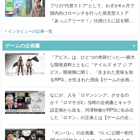
プリの“代替ストア”として、わずか6ヵ月で
国内向けローンチを行った発見型ストア
『あっぷアリーナ！』仕掛け人に話を聞い
てみた
インタビュー
の記事一覧
ゲームの企画書
『アビス』は、ひとつの奇跡だった──膨大
な開発資料とともに『テイルズ オブ ジ ア
ビス』開発陣に聞く、「生まれた意味を知
るRPG」が生まれた理由【ゲームの企画
書】
なにが、人を「ロマンシング」させるの
か？『ロマサガ2』当時の企画書とキャラ
設定画から迫る、河津秋敏がRPGに生み出
した「ロマン」の正体とは【ゲームの企画
書】
『ガンパレ』の企画書、ついに公開━初代