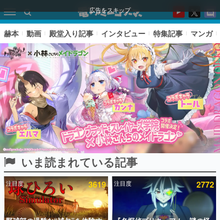
広告をスキップ
赫本
動画
殿堂入り記事
インタビュー
特集記事
マンガ
いま読まれている記事
ピックアップ
注目度
3619
注目度
2772
電ファミのいま読まれている記事ランキング
アプリセール情報