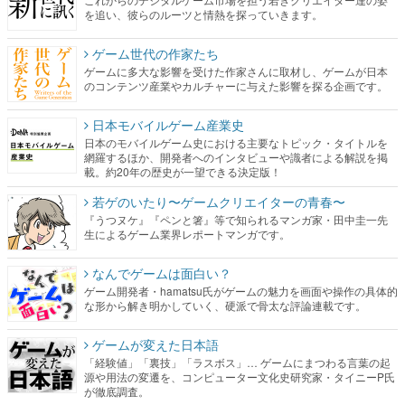
を追い、彼らのルーツと情熱を探っていきます。
ゲーム世代の作家たち
ゲームに多大な影響を受けた作家さんに取材し、ゲームが日本
のコンテンツ産業やカルチャーに与えた影響を探る企画です。
日本モバイルゲーム産業史
日本のモバイルゲーム史における主要なトピック・タイトルを
網羅するほか、開発者へのインタビューや識者による解説を掲
載。約20年の歴史が一望できる決定版！
若ゲのいたり〜ゲームクリエイターの青春〜
『うつヌケ』『ペンと箸』等で知られるマンガ家・田中圭一先
生によるゲーム業界レポートマンガです。
なんでゲームは面白い？
ゲーム開発者・hamatsu氏がゲームの魅力を画面や操作の具体的
な形から解き明かしていく、硬派で骨太な評論連載です。
ゲームが変えた日本語
「経験値」「裏技」「ラスボス」… ゲームにまつわる言葉の起
源や用法の変遷を、コンピューター文化史研究家・タイニーP氏
が徹底調査。