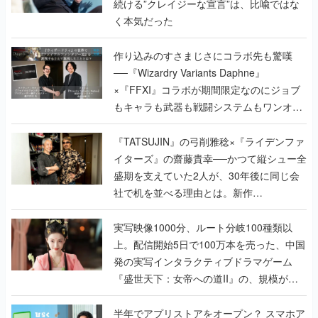
続ける”クレイジーな宣言”は、比喩ではな
く本気だった
作り込みのすさまじさにコラボ先も驚嘆
──『Wizardry Variants Daphne』
×『FFXI』コラボが期間限定なのにジョブ
もキャラも武器も戦闘システムもワンオフ
で作り込まれた理由を両ディレクターに聞
く
『TATSUJIN』の弓削雅稔×『ライデンファ
イターズ』の齋藤貴幸──かつて縦シュー全
盛期を支えていた2人が、30年後に同じ会
社で机を並べる理由とは。新作
『TATSUJIN EXTREME』で初タッグを組
んだレジェンド2人に訊く開発秘話
実写映像1000分、ルート分岐100種類以
上。配信開始5日で100万本を売った、中国
発の実写インタラクティブドラマゲーム
『盛世天下：女帝への道II』の、規模が違
うこだわりをプロデューサーに聞いた
半年でアプリストアをオープン？ スマホア