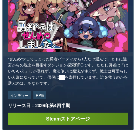
“ぜんめつ”してしまった勇者パーティから1人だけ選んで、ともに迷
宮からの脱出を目指すダンジョン探索RPGです。 ただし勇者は「は
い/いいえ」しか喋れず、魔法使いは魔法が使えず、戦士は可愛らし
い人形になっていて、僧侶は██を崇拝しています。誰を救うのかを
選ぶのは、あなたです。
インディー
RPG
リリース日：2026年第4四半期
Steamストアページ