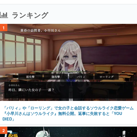
ランキング
1
「パリィ」や「ローリング」で女の子と会話するソウルライク恋愛ゲーム
『小早川さんはソウルライク』無料公開。返事に失敗すると「YOU
DIED」
2