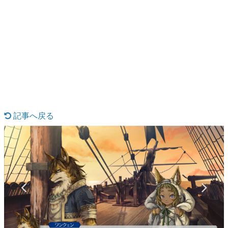
日本のコンテンツ産業やカルチャーに与えた影響を探る企
画です。
日本モバイルゲーム産業史
日本のモバイルゲーム史における主要なトピック・タイト
ルを網羅するほか、開発者へのインタビューや識者による
解説を掲載。約20年の歴史が一望できる決定版！
若ゲのいたり〜ゲームクリエイターの青春〜
『うつヌケ』『ペンと箸』等で知られるマンガ家・田中圭
一先生によるゲーム業界レポートマンガです。
記事へ戻る
なんでゲームは面白い？
ゲーム開発者・hamatsu氏がゲームの魅力を画面や操作の
具体的な形から解き明かしていく、硬派で骨太な評論連載
です。
ゲームが変えた日本語
「経験値」「裏技」「ラスボス」… ゲームにまつわる言葉
の起源や用法の変遷を、コンピューター文化史研究家・タ
イニーP氏が徹底調査。
カテゴリ
特集記事