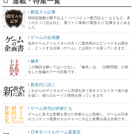
連載・特集一覧
殿堂入り記事
SNS拡散数が数千以上！ ページビュー数万以上！ などなど。多
くの人々に読まれた、電ファミ渾身の“殿堂入り”記事をまとめま
した。
ゲームの企画書
名作ゲームクリエイターの方々に製作時のエピソードをお聞き
し、ヒットする企画（ゲーム）とは何か？を探っていきます。
赫本
この物語を解いてはいけない。『赫本』は、〈試験問題〉の形
をした短編ホラー小説集です。
新世代に訊く
これからのデジタルゲーム市場を担う若きクリエイター達の姿
を追い、彼らのルーツと情熱を探っていきます。
ゲーム世代の作家たち
ゲームに多大な影響を受けた作家さんに取材し、ゲームが日本
のコンテンツ産業やカルチャーに与えた影響を探る企画です。
日本モバイルゲーム産業史