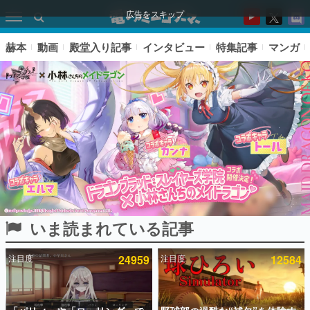
広告をスキップ
赫本
動画
殿堂入り記事
インタビュー
特集記事
マンガ
いま読まれている記事
ピックアップ
注目度
24959
注目度
12584
電ファミのいま読まれている記事ランキング
アプリセール情報