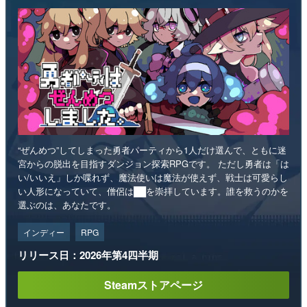
“ぜんめつ”してしまった勇者パーティから1人だけ選んで、ともに迷
宮からの脱出を目指すダンジョン探索RPGです。 ただし勇者は「は
い/いいえ」しか喋れず、魔法使いは魔法が使えず、戦士は可愛らし
い人形になっていて、僧侶は██を崇拝しています。誰を救うのかを
選ぶのは、あなたです。
インディー
RPG
リリース日：2026年第4四半期
Steamストアページ