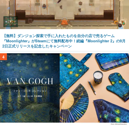
【無料】ダンジョン探索で手に入れたものを自分の店で売るゲーム
『Moonlighter』がSteamにて無料配布中！続編『Moonlighter 2』の9月
2日正式リリースを記念したキャンペーン
4