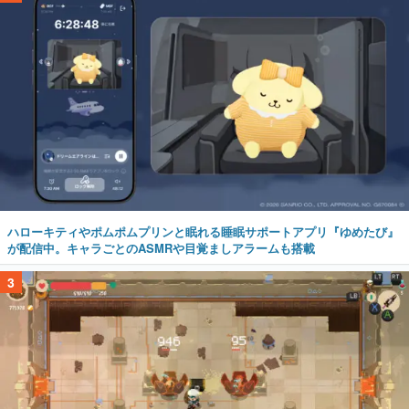
ハローキティやポムポムプリンと眠れる睡眠サポートアプリ『ゆめたび』
が配信中。キャラごとのASMRや目覚ましアラームも搭載
3