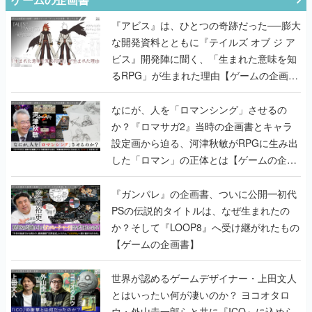
『アビス』は、ひとつの奇跡だった──膨大
な開発資料とともに『テイルズ オブ ジ ア
ビス』開発陣に聞く、「生まれた意味を知
るRPG」が生まれた理由【ゲームの企画
書】
なにが、人を「ロマンシング」させるの
か？『ロマサガ2』当時の企画書とキャラ
設定画から迫る、河津秋敏がRPGに生み出
した「ロマン」の正体とは【ゲームの企画
書】
『ガンパレ』の企画書、ついに公開━初代
PSの伝説的タイトルは、なぜ生まれたの
か？そして『LOOP8』へ受け継がれたもの
【ゲームの企画書】
世界が認めるゲームデザイナー・上田文人
とはいったい何が凄いのか？ ヨコオタロ
ウ・外山圭一郎らと共に『ICO』に込めら