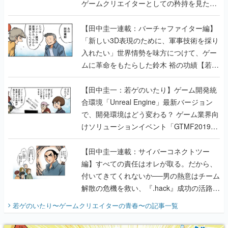
ゲームクリエイターとしての矜持を見た
【若ゲのいたり最終回】
【田中圭一連載：バーチャファイター編】
「新しい3D表現のために、軍事技術を採り
入れたい」世界情勢を味方につけて、ゲー
ムに革命をもたらした鈴木 裕の功績【若ゲ
のいたり】
【田中圭一：若ゲのいたり】ゲーム開発統
合環境「Unreal Engine」最新バージョン
で、開発環境はどう変わる？ ゲーム業界向
けソリューションイベント「GTMF2019」
に行って、より理解を深めよう【PR】
【田中圭一連載：サイバーコネクトツー
編】すべての責任はオレが取る。だから、
付いてきてくれないか──男の熱意はチーム
解散の危機を救い、『.hack』成功の活路を
開く。業界の快男児・松山 洋に流れる血は
若ゲのいたり〜ゲームクリエイターの青春〜
の記事一覧
『少年ジャンプ』色だった【若ゲのいた
り】