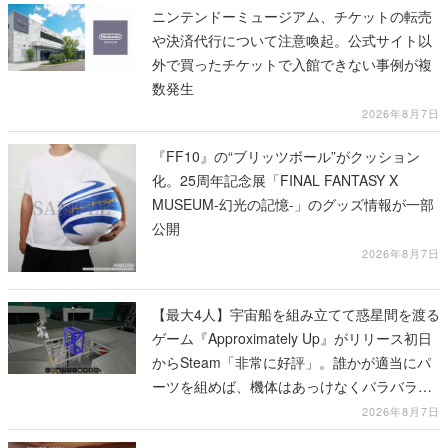
ニンテンドーミュージアム、チケットの転売
や決済代行について注意喚起。公式サイト以
外で買ったチケットで入館できない事例が複
数発生
2026年8月7日
『FF10』の“ブリッツボール”がクッション
化。25周年記念展「FINAL FANTASY X
MUSEUM-幻光の記憶-」のグッズ情報が一部
公開
2026年8月7日
【最大4人】宇宙船を組み立てて惑星間を渡る
ゲーム『Approximately Up』がリリース初日
からSteam「非常に好評」。誰かが適当にパ
ーツを組めば、機体はあっけなくバラバラに
大破
2026年8月7日