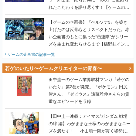
れたこだわりを語り尽くす！【ゲームの企
画書】
【ゲームの企画書】『ペルソナ3』を築き
上げたのは反骨心とリスペクトだった。赤
い企画書のもとに集った“愚連隊”がシリー
ズを生まれ変わらせるまで【橋野桂インタ
ビュー】
ゲームの企画書
の記事一覧
若ゲのいたり〜ゲームクリエイターの青春〜
田中圭一のゲーム業界取材マンガ『若ゲの
いたり』第2巻が発売。『ポケモン』田尻
智さん、『ゼビウス』遠藤雅伸さんらの貴
重なエピソードを収録
【田中圭一連載：アイマス/ガンダム 戦場
の絆 編】わがままな王様のわがままなニー
ズを満たす！──小山順一朗が貫く姿勢に、