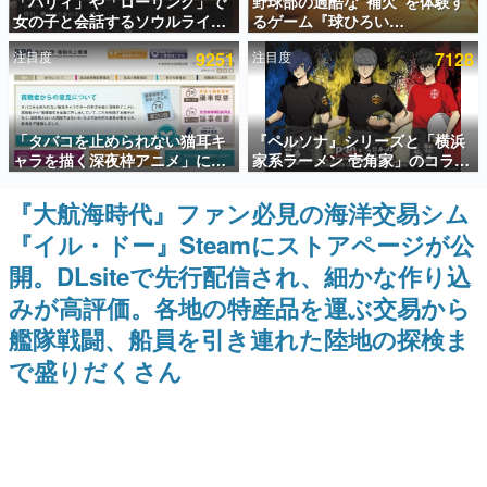
「パリィ」や「ローリング」で
野球部の過酷な“補欠”を体験す
女の子と会話するソウルライク
るゲーム『球ひろい
インタビュー
恋愛ゲーム『小早川さんはソウ
Simulator』が「1件」のウィッ
注目度
9251
注目度
7128
ルライク』無料公開。返事に失
シュリストをもとにチェコ語に
連載・特集一覧
敗すると「YOU DIED」
対応しSNSで話題に。『キング
ダム・カム』開発元やチェコの
プロ野球選手から称賛の声
殿堂入り記事
「タバコを止められない猫耳キ
『ペルソナ』シリーズと「横浜
SNS拡散数が数千以上！ ページビュー数万以上！ などな
ど。多くの人々に読まれた、電ファミ渾身の“殿堂入り”記
ャラを描く深夜枠アニメ」に視
家系ラーメン 壱角家」のコラボ
事をまとめました。
聴者の一部から批判意見。違法
が8月21日から開催。”はがく
薬物の使用と思しき描写も含め
れ”風とんこつラーメンや、おい
『大航海時代』ファン必見の海洋交易シム
ゲームの企画書
て、BPOが議論を交わす
しく食べられるカレーラーメン
名作ゲームクリエイターの方々に製作時のエピソードをお
『イル・ドー』Steamにストアページが公
がラインナップ
聞きし、ヒットする企画（ゲーム）とは何か？を探ってい
きます。
開。DLsiteで先行配信され、細かな作り込
赫本
みが高評価。各地の特産品を運ぶ交易から
この物語を解いてはいけない。『赫本』は、〈試験問題〉
艦隊戦闘、船員を引き連れた陸地の探検ま
の形をした短編ホラー小説集です。
で盛りだくさん
新世代に訊く
これからのデジタルゲーム市場を担う若きクリエイター達
の姿を追い、彼らのルーツと情熱を探っていきます。
ゲーム世代の作家たち
ゲームに多大な影響を受けた作家さんに取材し、ゲームが