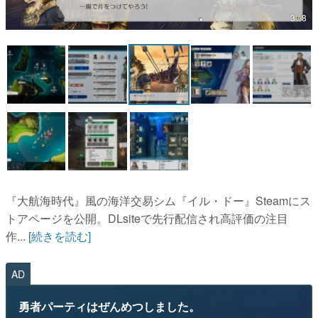
3 / 8
マンガ
女性向け
アプリレビュー
その他
電ファミニコゲーマーとは？
運営：株式会社マレ
『大航海時代』風の海洋交易シム『イル・ドー』Steamにス
トアページを公開。DLsiteで先行配信され高評価の注目
作...
[続きを読む]
AD
勇者パーティはぜんめつしました。