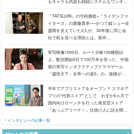
もキャラも武器も戦闘システムもワンオフ
で作り込まれた理由を両ディレクターに聞
く
『TATSUJIN』の弓削雅稔×『ライデンファ
イターズ』の齋藤貴幸──かつて縦シュー全
盛期を支えていた2人が、30年後に同じ会
社で机を並べる理由とは。新作
『TATSUJIN EXTREME』で初タッグを組
んだレジェンド2人に訊く開発秘話
実写映像1000分、ルート分岐100種類以
上。配信開始5日で100万本を売った、中国
発の実写インタラクティブドラマゲーム
『盛世天下：女帝への道II』の、規模が違
うこだわりをプロデューサーに聞いた
半年でアプリストアをオープン？ スマホア
プリの“代替ストア”として、わずか6ヵ月で
国内向けローンチを行った発見型ストア
『あっぷアリーナ！』仕掛け人に話を聞い
てみた
インタビュー
の記事一覧
ゲームの企画書