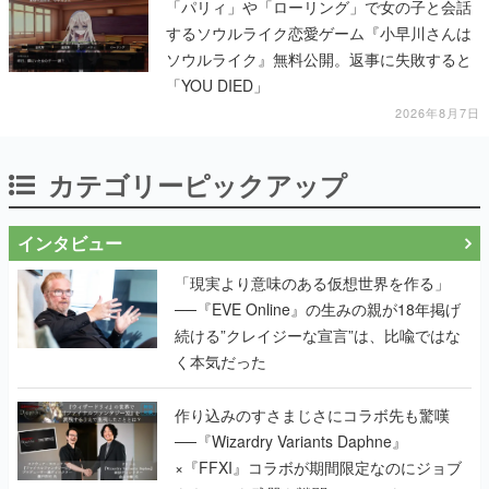
「パリィ」や「ローリング」で女の子と会話
するソウルライク恋愛ゲーム『小早川さんは
ソウルライク』無料公開。返事に失敗すると
「YOU DIED」
2026年8月7日
カテゴリーピックアップ
インタビュー
「現実より意味のある仮想世界を作る」
──『EVE Online』の生みの親が18年掲げ
続ける”クレイジーな宣言”は、比喩ではな
く本気だった
作り込みのすさまじさにコラボ先も驚嘆
──『Wizardry Variants Daphne』
×『FFXI』コラボが期間限定なのにジョブ