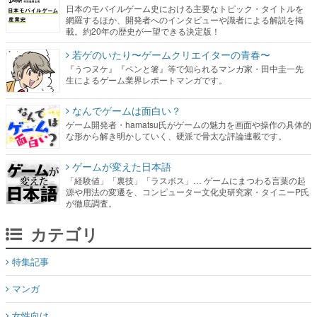
日本のモバイルゲーム史における主要なトピック・タイトルを
網羅するほか、開発者へのインタビューや識者による解説を掲
載。約20年の歴史が一望できる決定版！
若ゲのいたり〜ゲームクリエイターの青春〜
『うつヌケ』『ペンと箸』等で知られるマンガ家・田中圭一先
生によるゲーム業界レポートマンガです。
なんでゲームは面白い？
ゲーム開発者・hamatsu氏がゲームの魅力を画面や操作の具体的
な形から解き明かしていく、硬派で骨太な評論連載です。
ゲームが変えた日本語
「経験値」「裏技」「ラスボス」… ゲームにまつわる言葉の起
源や用法の変遷を、コンピューター文化史研究家・タイニーP氏
が徹底調査。
カテゴリ
特集記事
マンガ
女性向け