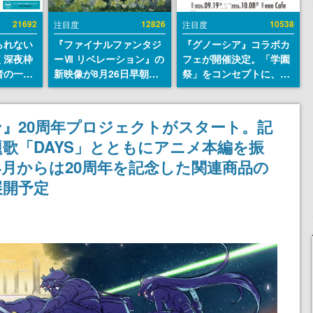
21692
12826
10538
注目度
注目度
られない
『ファイナルファンタジ
『グノーシア』コラボカ
く深夜枠
ーⅦ リベレーション』の
フェが開催決定。「学園
者の一部
新映像が8月26日早朝に
祭」をコンセプトに、模
違法薬物
公開へ。『FF7』リメイ
擬店やセツやSQ、ラキオ
描写も含
クシリーズの完結編、
たちが学祭バンドを楽し
論を交わ
「gamescom」のオープ
む様子を切り取った新グ
』20周年プロジェクトがスタート。記
ニングナイトライブにて
ッズが展開
歌「DAYS」とともにアニメ本編を振
ディレクターの浜口直樹
氏が登壇する予定
年4月からは20周年を記念した関連商品の
展開予定