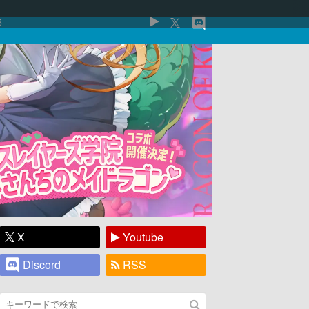
5
X
Youtube
Discord
RSS