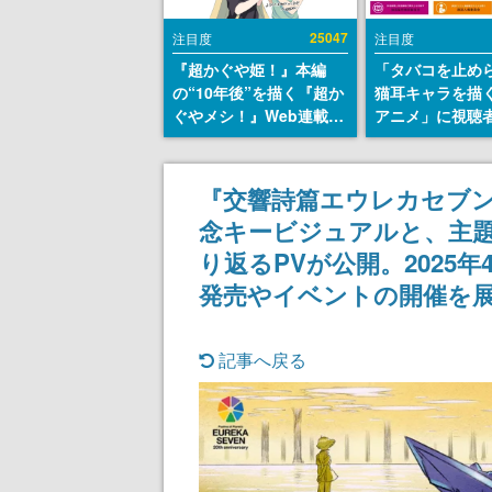
25047
注目度
注目度
『超かぐや姫！』本編
「タバコを止め
の“10年後”を描く『超か
猫耳キャラを描
ぐやメシ！』Web連載決
アニメ」に視聴
定。新たなWebマンガレ
から批判意見。
ーベル「ビビビコミッ
の使用と思しき
ク」にて特別話が掲載ス
めて、BPOが議
『交響詩篇エウレカセブン
タート、あのお話には…
す
念キービジュアルと、主題
まだ続きがある！
り返るPVが公開。2025
発売やイベントの開催を
記事へ戻る