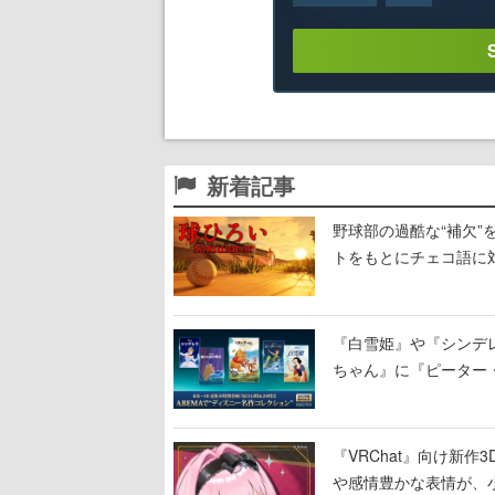
新着記事
野球部の過酷な“補欠”を
トをもとにチェコ語に
野球選手から称賛の声
『白雪姫』や『シンデレ
ちゃん』に『ピーター
に2回放送
『VRChat』向け新
や感情豊かな表情が、