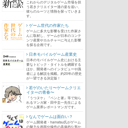
これからのデジタルゲーム市場を担
う若きクリエイター達の姿を追い、
彼らのルーツと情熱を探っていきま
す。
ゲーム世代の作家たち
ゲームに多大な影響を受けた作家さ
んに取材し、ゲームが日本のコンテ
ンツ産業やカルチャーに与えた影響
を探る企画です。
日本モバイルゲーム産業史
日本のモバイルゲーム史における主
要なトピック・タイトルを網羅する
ほか、開発者へのインタビューや識
者による解説を掲載。約20年の歴史
が一望できる決定版！
若ゲのいたり〜ゲームクリエ
イターの青春〜
『うつヌケ』『ペンと箸』等で知ら
れるマンガ家・田中圭一先生による
ゲーム業界レポートマンガです。
なんでゲームは面白い？
ゲーム開発者・hamatsu氏がゲーム
の魅力を画面や操作の具体的な形か