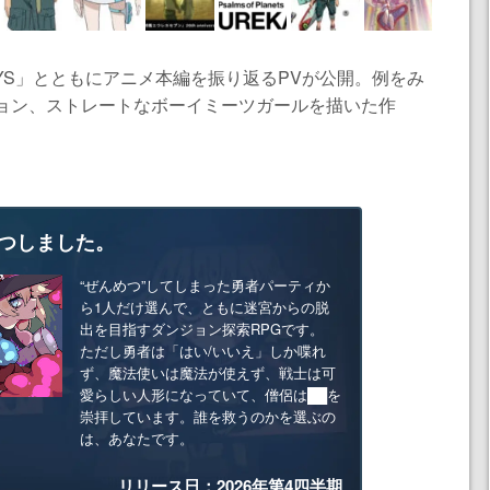
YS」とともにアニメ本編を振り返るPVが公開。例をみ
ション、ストレートなボーイミーツガールを描いた作
つしました。
“ぜんめつ”してしまった勇者パーティか
ら1人だけ選んで、ともに迷宮からの脱
出を目指すダンジョン探索RPGです。
ただし勇者は「はい/いいえ」しか喋れ
ず、魔法使いは魔法が使えず、戦士は可
愛らしい人形になっていて、僧侶は██を
崇拝しています。誰を救うのかを選ぶの
は、あなたです。
リリース日：2026年第4四半期