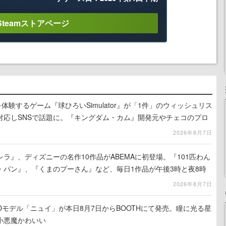
Steamストアページ
体験するゲーム『球ひろいSimulator』が「1件」のウィッシュリス
対応しSNSで話題に。『キングダム・カム』開発元やチェコのプロ
2026年8月7日
ラ』、ディズニーの名作10作品がABEMAに初登場。『101匹わん
・パン』、『くまのプーさん』など、毎日1作品が午後3時と夜8時
2026年8月7日
作3Dモデル「ニュイ」が本日8月7日からBOOTHにて発売。瞳に光る星
小悪魔かわいい