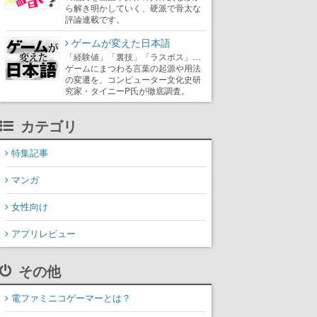
ら解き明かしていく、硬派で骨太な
評論連載です。
ゲームが変えた日本語
「経験値」「裏技」「ラスボス」…
ゲームにまつわる言葉の起源や用法
の変遷を、コンピューター文化史研
究家・タイニーP氏が徹底調査。
カテゴリ
特集記事
マンガ
女性向け
アプリレビュー
その他
電ファミニコゲーマーとは？