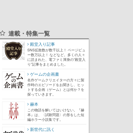
連載・特集一覧
殿堂入り記事
SNS拡散数が数千以上！ ページビュ
ー数万以上！ などなど。多くの人々
に読まれた、電ファミ渾身の“殿堂入
り”記事をまとめました。
ゲームの企画書
名作ゲームクリエイターの方々に製
作時のエピソードをお聞きし、ヒッ
トする企画（ゲーム）とは何か？を
探っていきます。
赫本
この物語を解いてはいけない。『赫
本』は、〈試験問題〉の形をした短
編ホラー小説集です。
新世代に訊く