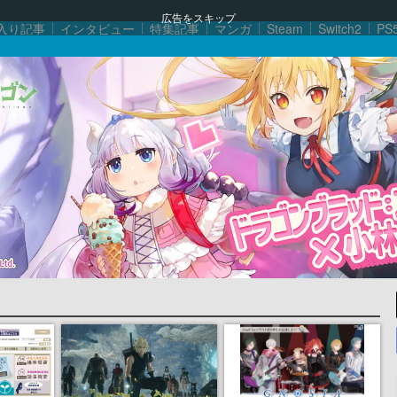
広告をスキップ
入り記事
インタビュー
特集記事
マンガ
Steam
Switch2
PS