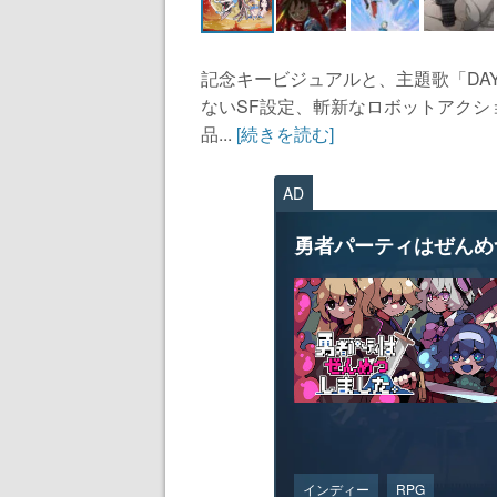
記念キービジュアルと、主題歌「DA
ないSF設定、斬新なロボットアク
品...
[続きを読む]
AD
勇者パーティはぜんめ
インディー
RPG