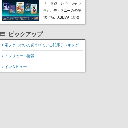
にチェコ語に対応しSNS
『白雪姫』や『シンデレ
で話題に。『キングダ
ラ』、ディズニーの名作
ム・カム』開発元やチェ
10作品がABEMAに初登
コのプロ野球選手から称
場。『101匹わんちゃ
賛の声
ん』に『ピーター・パ
ピックアップ
ン』、『くまのプーさ
ん』など、毎日1作品が午
電ファミのいま読まれている記事ランキング
後3時と夜8時に2回放送
アプリセール情報
インタビュー