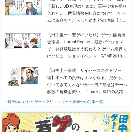
「新しい3D表現のために、軍事技術を採り
入れたい」世界情勢を味方につけて、ゲー
ムに革命をもたらした鈴木 裕の功績【若ゲ
のいたり】
【田中圭一：若ゲのいたり】ゲーム開発統
合環境「Unreal Engine」最新バージョン
で、開発環境はどう変わる？ ゲーム業界向
けソリューションイベント「GTMF2019」
に行って、より理解を深めよう【PR】
【田中圭一連載：サイバーコネクトツー
編】すべての責任はオレが取る。だから、
付いてきてくれないか──男の熱意はチーム
解散の危機を救い、『.hack』成功の活路を
開く。業界の快男児・松山 洋に流れる血は
若ゲのいたり〜ゲームクリエイターの青春〜
の記事一覧
『少年ジャンプ』色だった【若ゲのいた
り】