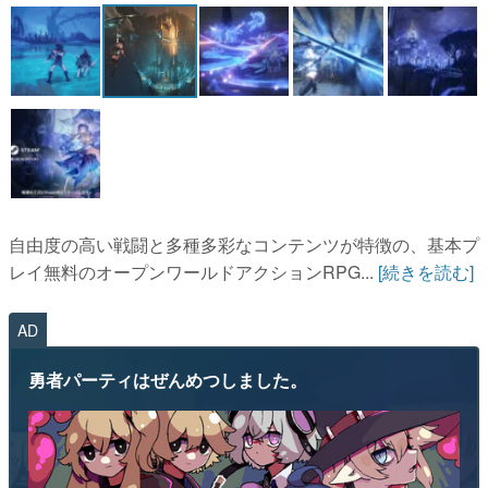
マンガ
女性向け
アプリレビュー
その他
電ファミニコゲーマーとは？
自由度の高い戦闘と多種多彩なコンテンツが特徴の、基本プ
運営：株式会社マレ
レイ無料のオープンワールドアクションRPG...
[続きを読む]
AD
勇者パーティはぜんめつしました。