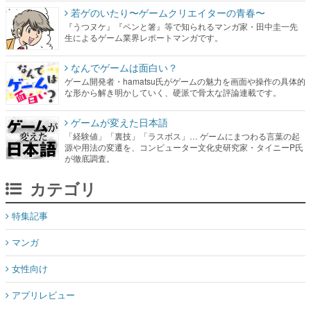
若ゲのいたり〜ゲームクリエイターの青春〜
『うつヌケ』『ペンと箸』等で知られるマンガ家・田中圭一先
生によるゲーム業界レポートマンガです。
なんでゲームは面白い？
ゲーム開発者・hamatsu氏がゲームの魅力を画面や操作の具体的
な形から解き明かしていく、硬派で骨太な評論連載です。
ゲームが変えた日本語
「経験値」「裏技」「ラスボス」… ゲームにまつわる言葉の起
源や用法の変遷を、コンピューター文化史研究家・タイニーP氏
が徹底調査。
カテゴリ
特集記事
マンガ
女性向け
アプリレビュー