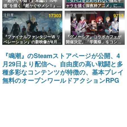
『超かぐや姫！』本編の“10年
「タバコを止められない猫耳キ
後”を描く『超かぐやメシ！』
ャラを描く深夜枠アニメ」に視
インタビュー
Web連載決定。新たなWebマン
聴者の一部から批判意見。違法
注目度
17303
注目度
9713
ガレーベル「ビビビコミック」
薬物の使用と思しき描写も含め
連載・特集一覧
にて特別話が掲載スタート、あ
て、BPOが議論を交わす
のお話には…まだ続きがある！
殿堂入り記事
『ファイナルファンタジーⅦ リ
『グノーシア』コラボカフェが
SNS拡散数が数千以上！ ページビュー数万以上！ などな
ど。多くの人々に読まれた、電ファミ渾身の“殿堂入り”記
ベレーション』の新映像が8月
開催決定。「学園祭」をコンセ
事をまとめました。
26日早朝に公開へ。『FF7』リ
プトに、模擬店やセツやSQ、ラ
メイクシリーズの完結編、
キオたちが学祭バンドを楽しむ
『鳴潮』のSteamストアページが公開、4
ゲームの企画書
「gamescom」のオープニング
様子を切り取った新グッズが展
名作ゲームクリエイターの方々に製作時のエピソードをお
月29日より配信へ。自由度の高い戦闘と多
ナイトライブにてディレクター
開
聞きし、ヒットする企画（ゲーム）とは何か？を探ってい
の浜口直樹氏が登壇する予定
きます。
種多彩なコンテンツが特徴の、基本プレイ
赫本
無料のオープンワールドアクションRPG
この物語を解いてはいけない。『赫本』は、〈試験問題〉
の形をした短編ホラー小説集です。
新世代に訊く
これからのデジタルゲーム市場を担う若きクリエイター達
の姿を追い、彼らのルーツと情熱を探っていきます。
ゲーム世代の作家たち
ゲームに多大な影響を受けた作家さんに取材し、ゲームが