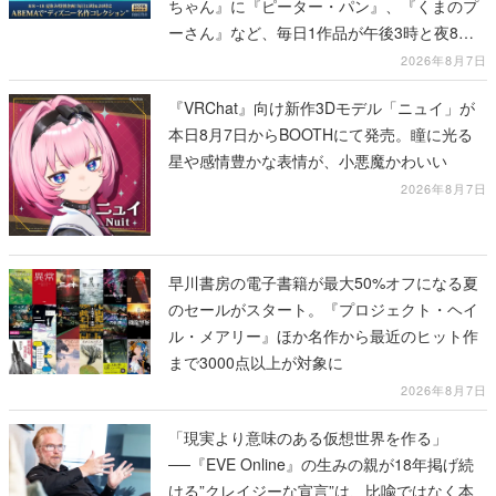
ちゃん』に『ピーター・パン』、『くまのプ
ーさん』など、毎日1作品が午後3時と夜8時
に2回放送
2026年8月7日
『VRChat』向け新作3Dモデル「ニュイ」が
本日8月7日からBOOTHにて発売。瞳に光る
星や感情豊かな表情が、小悪魔かわいい
2026年8月7日
早川書房の電子書籍が最大50%オフになる夏
のセールがスタート。『プロジェクト・ヘイ
ル・メアリー』ほか名作から最近のヒット作
まで3000点以上が対象に
2026年8月7日
「現実より意味のある仮想世界を作る」
──『EVE Online』の生みの親が18年掲げ続
ける”クレイジーな宣言”は、比喩ではなく本