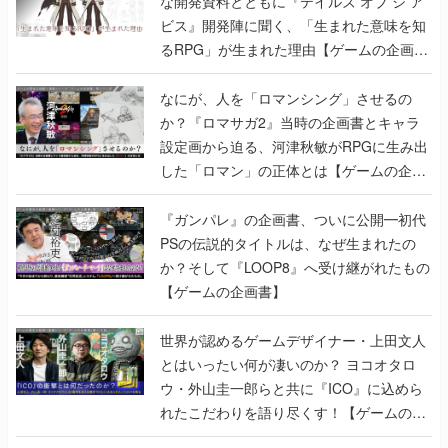
な開発資料とともに『テイルズ オブ ジ ア
ビス』開発陣に聞く、「生まれた意味を知
るRPG」が生まれた理由【ゲームの企画
書】
なにが、人を「ロマンシング」させるの
か？『ロマサガ2』当時の企画書とキャラ
設定画から迫る、河津秋敏がRPGに生み出
した「ロマン」の正体とは【ゲームの企画
書】
『ガンパレ』の企画書、ついに公開━初代
PSの伝説的タイトルは、なぜ生まれたの
か？そして『LOOP8』へ受け継がれたもの
【ゲームの企画書】
世界が認めるゲームデザイナー・上田文人
とはいったい何が凄いのか？ ヨコオタロ
ウ・外山圭一郎らと共に『ICO』に込めら
れたこだわりを語り尽くす！【ゲームの企
画書】