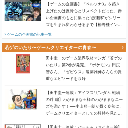
【ゲームの企画書】『ペルソナ3』を築き
上げたのは反骨心とリスペクトだった。赤
い企画書のもとに集った“愚連隊”がシリー
ズを生まれ変わらせるまで【橋野桂インタ
ビュー】
ゲームの企画書
の記事一覧
若ゲのいたり〜ゲームクリエイターの青春〜
田中圭一のゲーム業界取材マンガ『若ゲの
いたり』第2巻が発売。『ポケモン』田尻
智さん、『ゼビウス』遠藤雅伸さんらの貴
重なエピソードを収録
【田中圭一連載：アイマス/ガンダム 戦場
の絆 編】わがままな王様のわがままなニー
ズを満たす！──小山順一朗が貫く姿勢に、
ゲームクリエイターとしての矜持を見た
【若ゲのいたり最終回】
【田中圭一連載：バーチャファイター編】