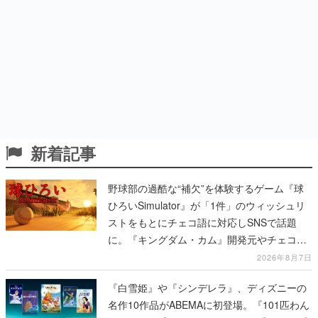
新着記事
野球部の過酷な“補欠”を体験するゲーム『球
ひろいSimulator』が「1件」のウィッシュリ
ストをもとにチェコ語に対応しSNSで話題
に。『キングダム・カム』開発元やチェコの
プロ野球選手から称賛の声
2026年8月7日
『白雪姫』や『シンデレラ』、ディズニーの
名作10作品がABEMAに初登場。『101匹わん