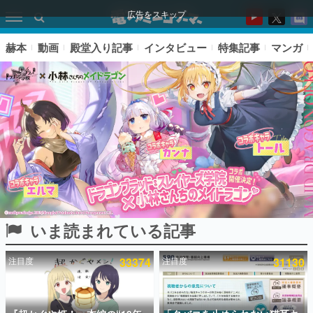
広告をスキップ
赫本
動画
殿堂入り記事
インタビュー
特集記事
マンガ
いま読まれている記事
ピックアップ
注目度
33374
注目度
31130
電ファミのいま読まれている記事ランキング
アプリセール情報