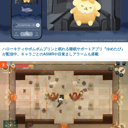
ハローキティやポムポムプリンと眠れる睡眠サポートアプリ『ゆめたび』
が配信中。キャラごとのASMRや目覚ましアラームも搭載
3