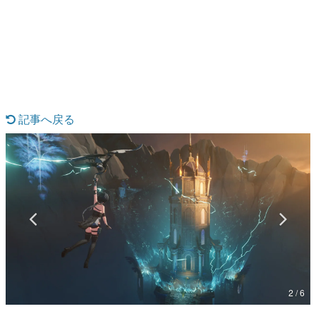
日本のコンテンツ産業やカルチャーに与えた影響を探る企
画です。
日本モバイルゲーム産業史
日本のモバイルゲーム史における主要なトピック・タイト
ルを網羅するほか、開発者へのインタビューや識者による
解説を掲載。約20年の歴史が一望できる決定版！
若ゲのいたり〜ゲームクリエイターの青春〜
『うつヌケ』『ペンと箸』等で知られるマンガ家・田中圭
記事へ戻る
一先生によるゲーム業界レポートマンガです。
なんでゲームは面白い？
ゲーム開発者・hamatsu氏がゲームの魅力を画面や操作の
具体的な形から解き明かしていく、硬派で骨太な評論連載
です。
ゲームが変えた日本語
「経験値」「裏技」「ラスボス」… ゲームにまつわる言葉
の起源や用法の変遷を、コンピューター文化史研究家・タ
イニーP氏が徹底調査。
カテゴリ
2 / 6
特集記事