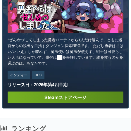
“ぜんめつ”してしまった勇者パーティから1人だけ選んで、ともに迷
宮からの脱出を目指すダンジョン探索RPGです。 ただし勇者は「は
い/いいえ」しか喋れず、魔法使いは魔法が使えず、戦士は可愛らし
い人形になっていて、僧侶は██を崇拝しています。誰を救うのかを
選ぶのは、あなたです。
インディー
RPG
リリース日：2026年第4四半期
Steamストアページ
ランキング