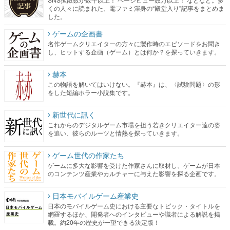
くの人々に読まれた、電ファミ渾身の“殿堂入り”記事をまとめま
した。
ゲームの企画書
名作ゲームクリエイターの方々に製作時のエピソードをお聞き
し、ヒットする企画（ゲーム）とは何か？を探っていきます。
赫本
この物語を解いてはいけない。『赫本』は、〈試験問題〉の形
をした短編ホラー小説集です。
新世代に訊く
これからのデジタルゲーム市場を担う若きクリエイター達の姿
を追い、彼らのルーツと情熱を探っていきます。
ゲーム世代の作家たち
ゲームに多大な影響を受けた作家さんに取材し、ゲームが日本
のコンテンツ産業やカルチャーに与えた影響を探る企画です。
日本モバイルゲーム産業史
日本のモバイルゲーム史における主要なトピック・タイトルを
網羅するほか、開発者へのインタビューや識者による解説を掲
載。約20年の歴史が一望できる決定版！