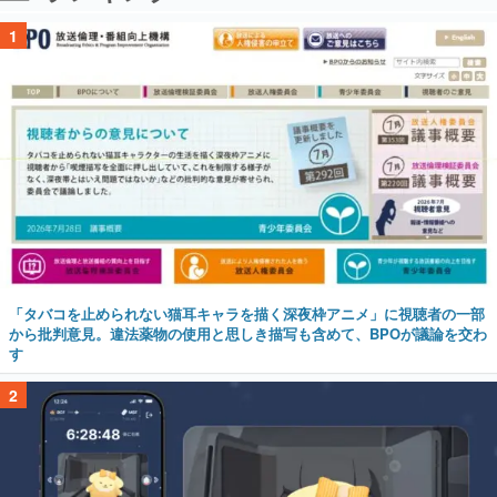
1
「タバコを止められない猫耳キャラを描く深夜枠アニメ」に視聴者の一部
から批判意見。違法薬物の使用と思しき描写も含めて、BPOが議論を交わ
す
2