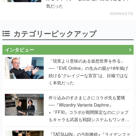
気だった
2026年8月7日
カテゴリーピックアップ
インタビュー
「現実より意味のある仮想世界を作る」
──『EVE Online』の生みの親が18年掲げ
続ける”クレイジーな宣言”は、比喩ではな
く本気だった
作り込みのすさまじさにコラボ先も驚嘆
──『Wizardry Variants Daphne』
×『FFXI』コラボが期間限定なのにジョブ
もキャラも武器も戦闘システムもワンオフ
で作り込まれた理由を両ディレクターに聞
く
『TATSUJIN』の弓削雅稔×『ライデンファ