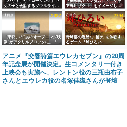
「パリィ」や「ローリング」で
『機動戦士ガンダム』の「シャ
女の子と会話するソウルライク
ア専用ザクⅡ」をイメージした
インタビュー
恋愛ゲーム『小早川さんはソウ
散水ホースリールが予約開始。
注目度
2937
注目度
2794
ルライク』無料公開。返事に失
本体にはシャアのパーソナルマ
連載・特集一覧
敗すると「YOU DIED」
ークやジオン公国軍のエンブレ
ム、型式番号などを配置
殿堂入り記事
「東映」の“あのオープニング映
野球部の過酷な“補欠”を体験す
SNS拡散数が数千以上！ ページビュー数万以上！ などな
ど。多くの人々に読まれた、電ファミ渾身の“殿堂入り”記
像”がアクリルブロックに。「東
るゲーム『球ひろい
事をまとめました。
映ヒストリカル グッズコレクシ
Simulator』が「1件」のウィッ
ョン」が8月下旬より発売
シュリストをもとにチェコ語に
アニメ『交響詩篇エウレカセブン』の20周
ゲームの企画書
対応しSNSで話題に。『キング
名作ゲームクリエイターの方々に製作時のエピソードをお
年記念展が開催決定。生コメンタリー付き
ダム・カム』開発元やチェコの
聞きし、ヒットする企画（ゲーム）とは何か？を探ってい
プロ野球選手から称賛の声
きます。
上映会も実施へ、レントン役の三瓶由布子
赫本
さんとエウレカ役の名塚佳織さんが登壇
この物語を解いてはいけない。『赫本』は、〈試験問題〉
の形をした短編ホラー小説集です。
新世代に訊く
これからのデジタルゲーム市場を担う若きクリエイター達
の姿を追い、彼らのルーツと情熱を探っていきます。
ゲーム世代の作家たち
ゲームに多大な影響を受けた作家さんに取材し、ゲームが