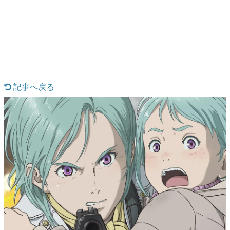
日本のコンテンツ産業やカルチャーに与えた影響を探る企
画です。
日本モバイルゲーム産業史
日本のモバイルゲーム史における主要なトピック・タイト
ルを網羅するほか、開発者へのインタビューや識者による
解説を掲載。約20年の歴史が一望できる決定版！
若ゲのいたり〜ゲームクリエイターの青春〜
『うつヌケ』『ペンと箸』等で知られるマンガ家・田中圭
記事へ戻る
一先生によるゲーム業界レポートマンガです。
なんでゲームは面白い？
ゲーム開発者・hamatsu氏がゲームの魅力を画面や操作の
具体的な形から解き明かしていく、硬派で骨太な評論連載
です。
ゲームが変えた日本語
「経験値」「裏技」「ラスボス」… ゲームにまつわる言葉
の起源や用法の変遷を、コンピューター文化史研究家・タ
イニーP氏が徹底調査。
カテゴリ
特集記事