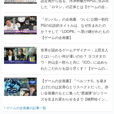
設定画から迫る、河津秋敏がRPGに生み出
した「ロマン」の正体とは【ゲームの企画
書】
『ガンパレ』の企画書、ついに公開━初代
PSの伝説的タイトルは、なぜ生まれたの
か？そして『LOOP8』へ受け継がれたもの
【ゲームの企画書】
世界が認めるゲームデザイナー・上田文人
とはいったい何が凄いのか？ ヨコオタロ
ウ・外山圭一郎らと共に『ICO』に込めら
れたこだわりを語り尽くす！【ゲームの企
画書】
【ゲームの企画書】『ペルソナ3』を築き
上げたのは反骨心とリスペクトだった。赤
い企画書のもとに集った“愚連隊”がシリー
ズを生まれ変わらせるまで【橋野桂インタ
ビュー】
ゲームの企画書
の記事一覧