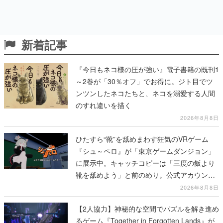
新着記事
『今日もネコ様の圧が強い』電子書籍の既刊1
～2巻が「30％オフ」でお得に。ジト目でツ
ンツンしたネコたちと、ネコを溺愛する人間
のすれ違いを描く
2026年8月8日
ひたすら“靴”を舐めまわす狂気のVRゲーム
『シュ～ペロ』が「東京ゲームダンジョン」
に展示中。キャッチコピーは「三度の飯より
靴を舐めよう」と前のめり。公式アカウント
も開設され、2026年リリースに向けて開発中
2026年8月8日
【2人協力】神秘的な空間でパズルを解き進め
るゲーム『Together in Forgotten Lands』が