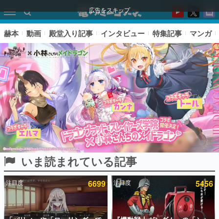
広告をスキップ
赫本
動画
殿堂入り記事
インタビュー
特集記事
マンガ
いま読まれている記事
ピックアップ
注目度
6699
注目度
5456
電ファミのいま読まれている記事ランキング
アプリセール情報