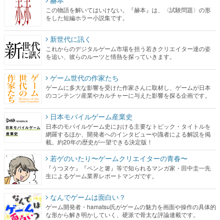
この物語を解いてはいけない。『赫本』は、〈試験問題〉の形
をした短編ホラー小説集です。
新世代に訊く
これからのデジタルゲーム市場を担う若きクリエイター達の姿
を追い、彼らのルーツと情熱を探っていきます。
ゲーム世代の作家たち
ゲームに多大な影響を受けた作家さんに取材し、ゲームが日本
のコンテンツ産業やカルチャーに与えた影響を探る企画です。
日本モバイルゲーム産業史
日本のモバイルゲーム史における主要なトピック・タイトルを
網羅するほか、開発者へのインタビューや識者による解説を掲
載。約20年の歴史が一望できる決定版！
若ゲのいたり〜ゲームクリエイターの青春〜
『うつヌケ』『ペンと箸』等で知られるマンガ家・田中圭一先
生によるゲーム業界レポートマンガです。
なんでゲームは面白い？
ゲーム開発者・hamatsu氏がゲームの魅力を画面や操作の具体的
な形から解き明かしていく、硬派で骨太な評論連載です。