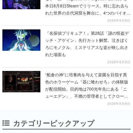
本日8月8日Steamでリリース。時に忘れ去ら
れた世界の古代洞窟を舞台に、4つのバイオー
ムを探索しながら脱出を目指す
2026年8月8日
『名探偵プリキュア！』第28話「謎の怪盗デ
ッチ・アゲイン」先行カット解禁。泣きぼく
ろにモノクル、ミステリアスな姿が映し出さ
れた場面も
2026年8月8日
“船倉の神”に培養肉を与えて楽園を目指す異
色のホラーゲーム『器に喰わせろ』の体験版
が配信開始。目的地は700光年先にある「ニ
ューエデン」、不燃の管理者としてクローン
人間を増やし、加工して神に捧げる
2026年8月8日
カテゴリーピックアップ