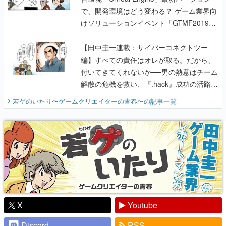
で、開発環境はどう変わる？ ゲーム業界向
けソリューションイベント「GTMF2019」
に行って、より理解を深めよう【PR】
【田中圭一連載：サイバーコネクトツー
編】すべての責任はオレが取る。だから、
付いてきてくれないか──男の熱意はチーム
解散の危機を救い、『.hack』成功の活路を
開く。業界の快男児・松山 洋に流れる血は
若ゲのいたり〜ゲームクリエイターの青春〜
の記事一覧
『少年ジャンプ』色だった【若ゲのいた
り】
X
Youtube
Discord
RSS