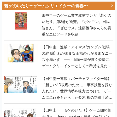
若ゲのいたり〜ゲームクリエイターの青春〜
田中圭一のゲーム業界取材マンガ『若ゲの
いたり』第2巻が発売。『ポケモン』田尻
智さん、『ゼビウス』遠藤雅伸さんらの貴
重なエピソードを収録
【田中圭一連載：アイマス/ガンダム 戦場
の絆 編】わがままな王様のわがままなニー
ズを満たす！──小山順一朗が貫く姿勢に、
ゲームクリエイターとしての矜持を見た
【若ゲのいたり最終回】
【田中圭一連載：バーチャファイター編】
「新しい3D表現のために、軍事技術を採り
入れたい」世界情勢を味方につけて、ゲー
ムに革命をもたらした鈴木 裕の功績【若ゲ
のいたり】
【田中圭一：若ゲのいたり】ゲーム開発統
合環境「Unreal Engine」最新バージョン