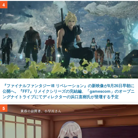
4
『ファイナルファンタジーⅦ リベレーション』の新映像が8月26日早朝に
公開へ。『FF7』リメイクシリーズの完結編、「gamescom」のオープニ
ングナイトライブにてディレクターの浜口直樹氏が登壇する予定
5