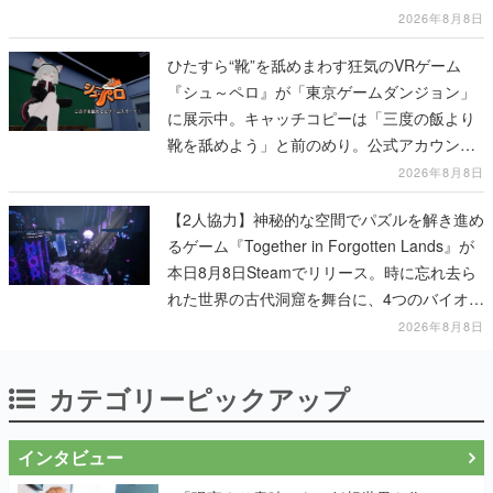
2026年8月8日
ひたすら“靴”を舐めまわす狂気のVRゲーム
『シュ～ペロ』が「東京ゲームダンジョン」
に展示中。キャッチコピーは「三度の飯より
靴を舐めよう」と前のめり。公式アカウント
も開設され、2026年リリースに向けて開発中
2026年8月8日
【2人協力】神秘的な空間でパズルを解き進め
るゲーム『Together in Forgotten Lands』が
本日8月8日Steamでリリース。時に忘れ去ら
れた世界の古代洞窟を舞台に、4つのバイオー
ムを探索しながら脱出を目指す
2026年8月8日
カテゴリーピックアップ
インタビュー