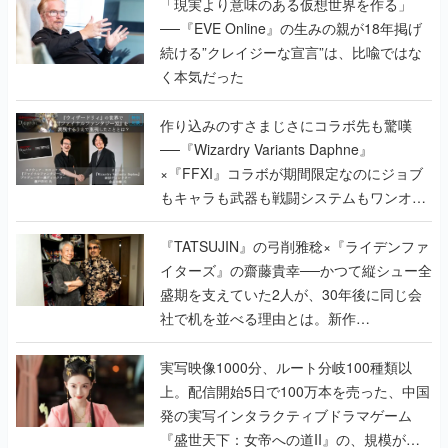
「現実より意味のある仮想世界を作る」
──『EVE Online』の生みの親が18年掲げ
続ける”クレイジーな宣言”は、比喩ではな
く本気だった
作り込みのすさまじさにコラボ先も驚嘆
──『Wizardry Variants Daphne』
×『FFXI』コラボが期間限定なのにジョブ
もキャラも武器も戦闘システムもワンオフ
で作り込まれた理由を両ディレクターに聞
く
『TATSUJIN』の弓削雅稔×『ライデンファ
イターズ』の齋藤貴幸──かつて縦シュー全
盛期を支えていた2人が、30年後に同じ会
社で机を並べる理由とは。新作
『TATSUJIN EXTREME』で初タッグを組
んだレジェンド2人に訊く開発秘話
実写映像1000分、ルート分岐100種類以
上。配信開始5日で100万本を売った、中国
発の実写インタラクティブドラマゲーム
『盛世天下：女帝への道II』の、規模が違