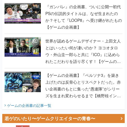
『ガンパレ』の企画書、ついに公開━初代
PSの伝説的タイトルは、なぜ生まれたの
か？そして『LOOP8』へ受け継がれたもの
【ゲームの企画書】
世界が認めるゲームデザイナー・上田文人
とはいったい何が凄いのか？ ヨコオタロ
ウ・外山圭一郎らと共に『ICO』に込めら
れたこだわりを語り尽くす！【ゲームの企
画書】
【ゲームの企画書】『ペルソナ3』を築き
上げたのは反骨心とリスペクトだった。赤
い企画書のもとに集った“愚連隊”がシリー
ズを生まれ変わらせるまで【橋野桂インタ
ビュー】
ゲームの企画書
の記事一覧
若ゲのいたり〜ゲームクリエイターの青春〜