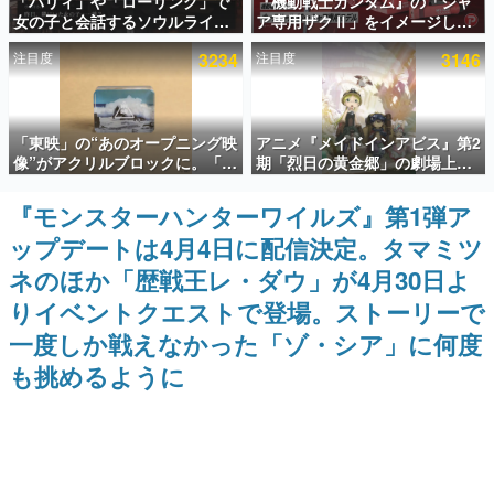
「パリィ」や「ローリング」で
『機動戦士ガンダム』の「シャ
女の子と会話するソウルライク
ア専用ザクⅡ」をイメージした
インタビュー
恋愛ゲーム『小早川さんはソウ
散水ホースリールが予約開始。
注目度
3234
注目度
3146
ルライク』無料公開。返事に失
本体にはシャアのパーソナルマ
連載・特集一覧
敗すると「YOU DIED」
ークやジオン公国軍のエンブレ
ム、型式番号などを配置
殿堂入り記事
「東映」の“あのオープニング映
アニメ『メイドインアビス』第2
SNS拡散数が数千以上！ ページビュー数万以上！ などな
ど。多くの人々に読まれた、電ファミ渾身の“殿堂入り”記
像”がアクリルブロックに。「東
期「烈日の黄金郷」の劇場上映
事をまとめました。
映ヒストリカル グッズコレクシ
が決定！レグ役・伊瀬茉莉也さ
ョン」が8月下旬より発売
んらが登壇する舞台挨拶も実施
『モンスターハンターワイルズ』第1弾ア
ゲームの企画書
名作ゲームクリエイターの方々に製作時のエピソードをお
ップデートは4月4日に配信決定。タマミツ
聞きし、ヒットする企画（ゲーム）とは何か？を探ってい
きます。
ネのほか「歴戦王レ・ダウ」が4月30日よ
赫本
りイベントクエストで登場。ストーリーで
この物語を解いてはいけない。『赫本』は、〈試験問題〉
一度しか戦えなかった「ゾ・シア」に何度
の形をした短編ホラー小説集です。
も挑めるように
新世代に訊く
これからのデジタルゲーム市場を担う若きクリエイター達
の姿を追い、彼らのルーツと情熱を探っていきます。
ゲーム世代の作家たち
ゲームに多大な影響を受けた作家さんに取材し、ゲームが