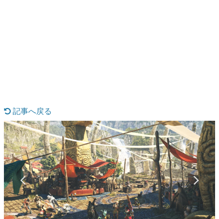
日本のコンテンツ産業やカルチャーに与えた影響を探る企
画です。
日本モバイルゲーム産業史
日本のモバイルゲーム史における主要なトピック・タイト
ルを網羅するほか、開発者へのインタビューや識者による
解説を掲載。約20年の歴史が一望できる決定版！
若ゲのいたり〜ゲームクリエイターの青春〜
『うつヌケ』『ペンと箸』等で知られるマンガ家・田中圭
一先生によるゲーム業界レポートマンガです。
記事へ戻る
なんでゲームは面白い？
ゲーム開発者・hamatsu氏がゲームの魅力を画面や操作の
具体的な形から解き明かしていく、硬派で骨太な評論連載
です。
ゲームが変えた日本語
「経験値」「裏技」「ラスボス」… ゲームにまつわる言葉
の起源や用法の変遷を、コンピューター文化史研究家・タ
イニーP氏が徹底調査。
カテゴリ
特集記事