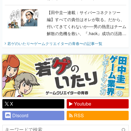
に行って、より理解を深めよう【PR】
【田中圭一連載：サイバーコネクトツー
編】すべての責任はオレが取る。だから、
付いてきてくれないか──男の熱意はチーム
解散の危機を救い、『.hack』成功の活路を
開く。業界の快男児・松山 洋に流れる血は
若ゲのいたり〜ゲームクリエイターの青春〜
の記事一覧
『少年ジャンプ』色だった【若ゲのいた
り】
X
Youtube
Discord
RSS