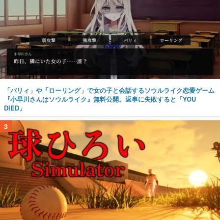
「パリィ」や「ローリング」で女の子と会話するソウルライク恋愛ゲーム
『小早川さんはソウルライク』無料公開。返事に失敗すると「YOU
DIED」
3