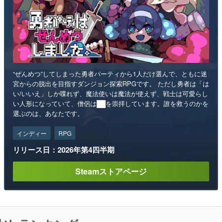
“ぜんめつ”してしまった勇者パーティから1人だけ選んで、ともに迷
宮からの脱出を目指すダンジョン探索RPGです。 ただし勇者は「は
い/いいえ」しか喋れず、魔法使いは魔法が使えず、戦士は可愛らし
い人形になっていて、僧侶は██を崇拝しています。誰を救うのかを
選ぶのは、あなたです。
インディー
RPG
リリース日：2026年第4四半期
Steamストアページ