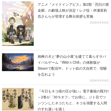
アニメ『メイドインアビス』第2期「烈日の黄
金郷」の劇場上映が決定！レグ役・伊瀬茉莉
也さんらが登壇する舞台挨拶も実施
2026年8月8日
相棒の犬と“夢の山小屋”を建てて暮らすサバ
イバルゲーム『Wild n Chill』の体験版が
Steamで配信中。ドット絵の大自然で、喧騒
を忘れよう
2026年8月8日
『今日もネコ様の圧が強い』電子書籍の既刊1
～2巻が「30％オフ」でお得に。ジト目でツ
ンツンしたネコたちと、ネコを溺愛する人間
のすれ違いを描く