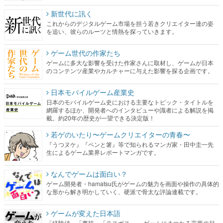
新世代に訊く
これからのデジタルゲーム市場を担う若きクリエイター達の姿
を追い、彼らのルーツと情熱を探っていきます。
ゲーム世代の作家たち
ゲームに多大な影響を受けた作家さんに取材し、ゲームが日本
のコンテンツ産業やカルチャーに与えた影響を探る企画です。
日本モバイルゲーム産業史
日本のモバイルゲーム史における主要なトピック・タイトルを
網羅するほか、開発者へのインタビューや識者による解説を掲
載。約20年の歴史が一望できる決定版！
若ゲのいたり〜ゲームクリエイターの青春〜
『うつヌケ』『ペンと箸』等で知られるマンガ家・田中圭一先
生によるゲーム業界レポートマンガです。
なんでゲームは面白い？
ゲーム開発者・hamatsu氏がゲームの魅力を画面や操作の具体的
な形から解き明かしていく、硬派で骨太な評論連載です。
ゲームが変えた日本語
「経験値」「裏技」「ラスボス」… ゲームにまつわる言葉の起