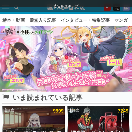
広告をスキップ
赫本
動画
殿堂入り記事
インタビュー
特集記事
マンガ
いま読まれている記事
ピックアップ
注目度
9999
注目度
7249
電ファミのいま読まれている記事ランキング
アプリセール情報