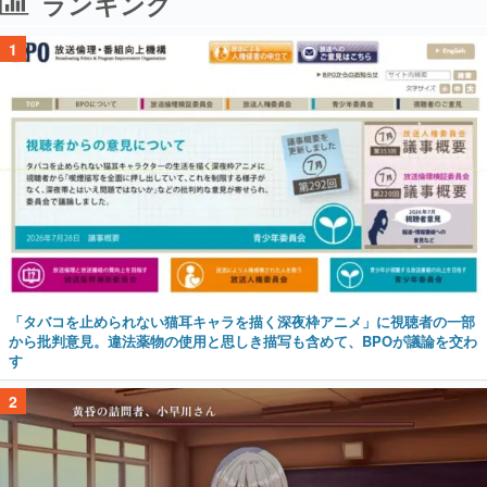
ランキング
1
「タバコを止められない猫耳キャラを描く深夜枠アニメ」に視聴者の一部
から批判意見。違法薬物の使用と思しき描写も含めて、BPOが議論を交わ
す
2