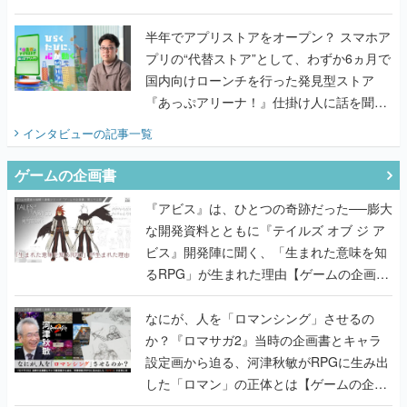
うこだわりをプロデューサーに聞いた
半年でアプリストアをオープン？ スマホア
プリの“代替ストア”として、わずか6ヵ月で
国内向けローンチを行った発見型ストア
『あっぷアリーナ！』仕掛け人に話を聞い
てみた
インタビュー
の記事一覧
ゲームの企画書
『アビス』は、ひとつの奇跡だった──膨大
な開発資料とともに『テイルズ オブ ジ ア
ビス』開発陣に聞く、「生まれた意味を知
るRPG」が生まれた理由【ゲームの企画
書】
なにが、人を「ロマンシング」させるの
か？『ロマサガ2』当時の企画書とキャラ
設定画から迫る、河津秋敏がRPGに生み出
した「ロマン」の正体とは【ゲームの企画
書】