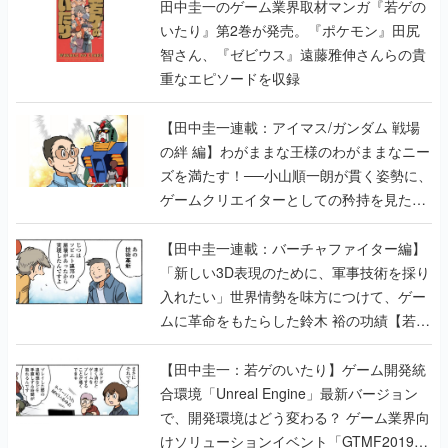
田中圭一のゲーム業界取材マンガ『若ゲの
いたり』第2巻が発売。『ポケモン』田尻
智さん、『ゼビウス』遠藤雅伸さんらの貴
重なエピソードを収録
【田中圭一連載：アイマス/ガンダム 戦場
の絆 編】わがままな王様のわがままなニー
ズを満たす！──小山順一朗が貫く姿勢に、
ゲームクリエイターとしての矜持を見た
【若ゲのいたり最終回】
【田中圭一連載：バーチャファイター編】
「新しい3D表現のために、軍事技術を採り
入れたい」世界情勢を味方につけて、ゲー
ムに革命をもたらした鈴木 裕の功績【若ゲ
のいたり】
【田中圭一：若ゲのいたり】ゲーム開発統
合環境「Unreal Engine」最新バージョン
で、開発環境はどう変わる？ ゲーム業界向
けソリューションイベント「GTMF2019」