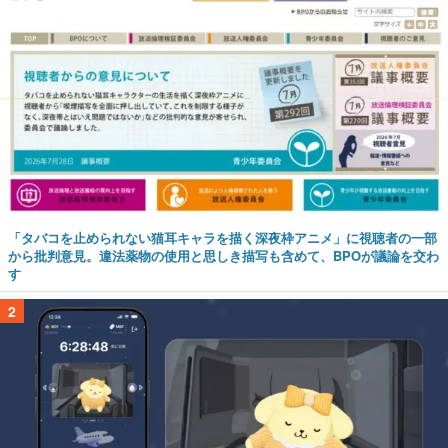
「タバコを止められない猫耳キャラを描く深夜枠アニメ」に視聴者の一部
から批判意見。違法薬物の使用と思しき描写も含めて、BPOが議論を交わ
す
2