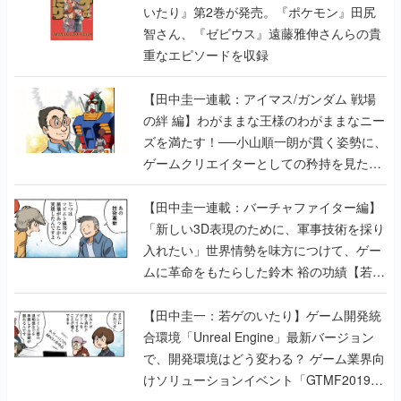
いたり』第2巻が発売。『ポケモン』田尻
智さん、『ゼビウス』遠藤雅伸さんらの貴
重なエピソードを収録
【田中圭一連載：アイマス/ガンダム 戦場
の絆 編】わがままな王様のわがままなニー
ズを満たす！──小山順一朗が貫く姿勢に、
ゲームクリエイターとしての矜持を見た
【若ゲのいたり最終回】
【田中圭一連載：バーチャファイター編】
「新しい3D表現のために、軍事技術を採り
入れたい」世界情勢を味方につけて、ゲー
ムに革命をもたらした鈴木 裕の功績【若ゲ
のいたり】
【田中圭一：若ゲのいたり】ゲーム開発統
合環境「Unreal Engine」最新バージョン
で、開発環境はどう変わる？ ゲーム業界向
けソリューションイベント「GTMF2019」