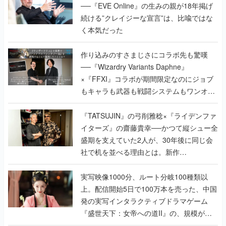
──『EVE Online』の生みの親が18年掲げ
続ける”クレイジーな宣言”は、比喩ではな
く本気だった
作り込みのすさまじさにコラボ先も驚嘆
──『Wizardry Variants Daphne』
×『FFXI』コラボが期間限定なのにジョブ
もキャラも武器も戦闘システムもワンオフ
で作り込まれた理由を両ディレクターに聞
く
『TATSUJIN』の弓削雅稔×『ライデンファ
イターズ』の齋藤貴幸──かつて縦シュー全
盛期を支えていた2人が、30年後に同じ会
社で机を並べる理由とは。新作
『TATSUJIN EXTREME』で初タッグを組
んだレジェンド2人に訊く開発秘話
実写映像1000分、ルート分岐100種類以
上。配信開始5日で100万本を売った、中国
発の実写インタラクティブドラマゲーム
『盛世天下：女帝への道II』の、規模が違
うこだわりをプロデューサーに聞いた