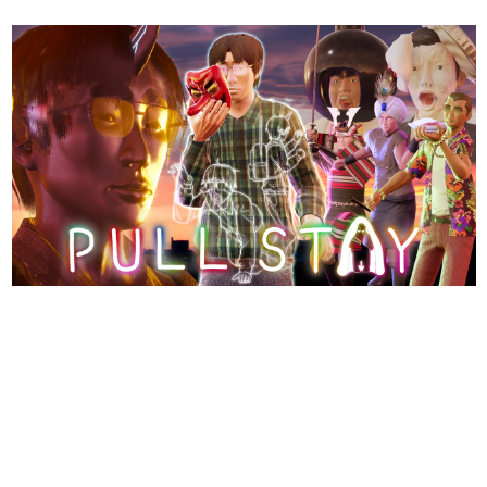
日本のコンテンツ産業やカルチャーに与えた影響を探る企
画です。
日本モバイルゲーム産業史
日本のモバイルゲーム史における主要なトピック・タイト
ルを網羅するほか、開発者へのインタビューや識者による
解説を掲載。約20年の歴史が一望できる決定版！
若ゲのいたり〜ゲームクリエイターの青春〜
『うつヌケ』『ペンと箸』等で知られるマンガ家・田中圭
一先生によるゲーム業界レポートマンガです。
なんでゲームは面白い？
ゲーム開発者・hamatsu氏がゲームの魅力を画面や操作の
具体的な形から解き明かしていく、硬派で骨太な評論連載
です。
ゲームが変えた日本語
「経験値」「裏技」「ラスボス」… ゲームにまつわる言葉
の起源や用法の変遷を、コンピューター文化史研究家・タ
イニーP氏が徹底調査。
カテゴリ
特集記事