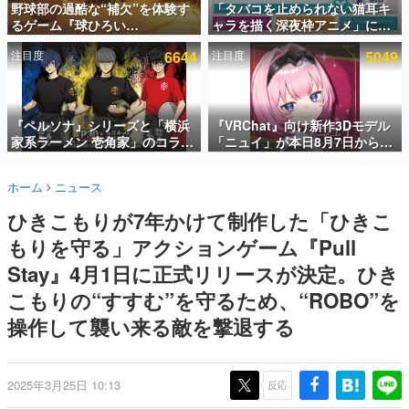
野球部の過酷な“補欠”を体験す
「タバコを止められない猫耳キ
るゲーム『球ひろい
ャラを描く深夜枠アニメ」に視
インタビュー
Simulator』が「1件」のウィッ
聴者の一部から批判意見。違法
注目度
6644
注目度
5049
シュリストをもとにチェコ語に
薬物の使用と思しき描写も含め
連載・特集一覧
対応しSNSで話題に。『キング
て、BPOが議論を交わす
ダム・カム』開発元やチェコの
殿堂入り記事
プロ野球選手から称賛の声
SNS拡散数が数千以上！ ページビュー数万以上！ などな
『ペルソナ』シリーズと「横浜
『VRChat』向け新作3Dモデル
ど。多くの人々に読まれた、電ファミ渾身の“殿堂入り”記
家系ラーメン 壱角家」のコラボ
「ニュイ」が本日8月7日から
事をまとめました。
が8月21日から開催。”はがく
BOOTHにて発売。瞳に光る星
れ”風とんこつラーメンや、おい
や感情豊かな表情が、小悪魔か
ゲームの企画書
ホーム
ニュース
しく食べられるカレーラーメン
わいい
名作ゲームクリエイターの方々に製作時のエピソードをお
聞きし、ヒットする企画（ゲーム）とは何か？を探ってい
がラインナップ
ひきこもりが7年かけて制作した「ひきこ
きます。
もりを守る」アクションゲーム『Pull
赫本
この物語を解いてはいけない。『赫本』は、〈試験問題〉
Stay』4月1日に正式リリースが決定。ひき
の形をした短編ホラー小説集です。
こもりの“すすむ”を守るため、“ROBO”を
操作して襲い来る敵を撃退する
新世代に訊く
これからのデジタルゲーム市場を担う若きクリエイター達
の姿を追い、彼らのルーツと情熱を探っていきます。
2025年3月25日 10:13
反応
ゲーム世代の作家たち
ゲームに多大な影響を受けた作家さんに取材し、ゲームが