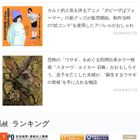
カルト的人気を誇るアニメ『ポピーザぱフォ
ーマー』の新グッズが販売開始。制作当時
の“絵コンテ”を使用したアパレルがおしゃれ
2026年8月7日
恐怖の「ウサギ」をめぐる民間伝承ホラー映
画『スターヴ・エイカー 召喚』がおもしろそ
う。息子を亡くした夫婦が、“蘇生するウサギ
の骨格”を手に入れる物語
2026年8月7日
ランキング
1