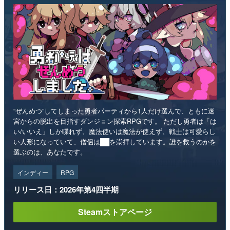
“ぜんめつ”してしまった勇者パーティから1人だけ選んで、ともに迷
宮からの脱出を目指すダンジョン探索RPGです。 ただし勇者は「は
い/いいえ」しか喋れず、魔法使いは魔法が使えず、戦士は可愛らし
い人形になっていて、僧侶は██を崇拝しています。誰を救うのかを
選ぶのは、あなたです。
インディー
RPG
リリース日：2026年第4四半期
Steamストアページ