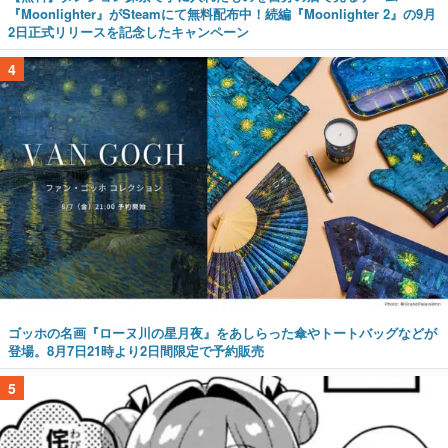
『Moonlighter』がSteamにて無料配布中！続編『Moonlighter 2』の9月
2日正式リリースを記念したキャンペーン
4
ゴッホの名画『ローヌ川の星月夜』をあしらった傘やトートバッグなどが
登場。8月7日21時より2日間限定で予約販売
5