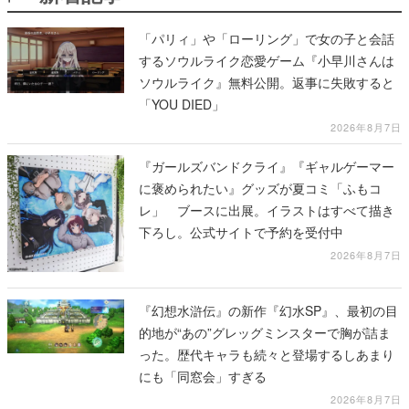
「パリィ」や「ローリング」で女の子と会話
するソウルライク恋愛ゲーム『小早川さんは
ソウルライク』無料公開。返事に失敗すると
「YOU DIED」
2026年8月7日
『ガールズバンドクライ』『ギャルゲーマー
に褒められたい』グッズが夏コミ「ふもコ
レ」 ブースに出展。イラストはすべて描き
下ろし。公式サイトで予約を受付中
2026年8月7日
『幻想水滸伝』の新作『幻水SP』、最初の目
的地が“あの”グレッグミンスターで胸が詰ま
った。歴代キャラも続々と登場するしあまり
にも「同窓会」すぎる
2026年8月7日