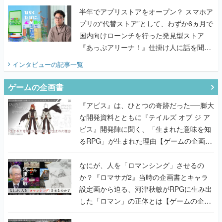
半年でアプリストアをオープン？ スマホア
プリの“代替ストア”として、わずか6ヵ月で
国内向けローンチを行った発見型ストア
『あっぷアリーナ！』仕掛け人に話を聞い
てみた
インタビュー
の記事一覧
ゲームの企画書
『アビス』は、ひとつの奇跡だった──膨大
な開発資料とともに『テイルズ オブ ジ ア
ビス』開発陣に聞く、「生まれた意味を知
るRPG」が生まれた理由【ゲームの企画
書】
なにが、人を「ロマンシング」させるの
か？『ロマサガ2』当時の企画書とキャラ
設定画から迫る、河津秋敏がRPGに生み出
した「ロマン」の正体とは【ゲームの企画
書】