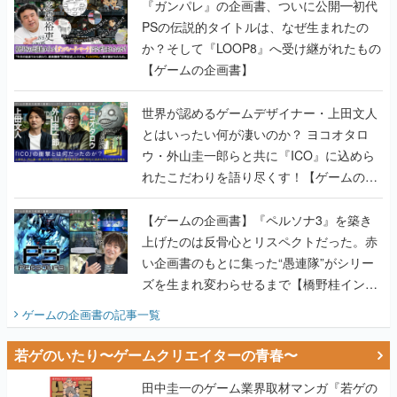
『ガンパレ』の企画書、ついに公開━初代
PSの伝説的タイトルは、なぜ生まれたの
か？そして『LOOP8』へ受け継がれたもの
【ゲームの企画書】
世界が認めるゲームデザイナー・上田文人
とはいったい何が凄いのか？ ヨコオタロ
ウ・外山圭一郎らと共に『ICO』に込めら
れたこだわりを語り尽くす！【ゲームの企
画書】
【ゲームの企画書】『ペルソナ3』を築き
上げたのは反骨心とリスペクトだった。赤
い企画書のもとに集った“愚連隊”がシリー
ズを生まれ変わらせるまで【橋野桂インタ
ビュー】
ゲームの企画書
の記事一覧
若ゲのいたり〜ゲームクリエイターの青春〜
田中圭一のゲーム業界取材マンガ『若ゲの