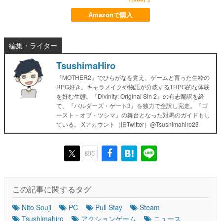
Amazonで購入
編集・ライター
TsushimaHiro
『MOTHER2』でひらがなを覚え、ゲームと育った生粋の
RPG好き。キャラメイクや物語が分岐するTRPG的な体験
を好む生態。『Divinity: Original Sin 2』の有志翻訳を経
て、『バルダーズ・ゲート3』を独力で全訳し完走。『ゴ
ースト・オブ・ツシマ』の舞台となった対馬のガイドもし
ている。 Xアカウント（旧Twitter）@Tsushimahiro23
反応
この記事に関するタグ
Nito Souji
PC
Pull Stay
Steam
Tsushimahiro
アクションゲーム
ニュース