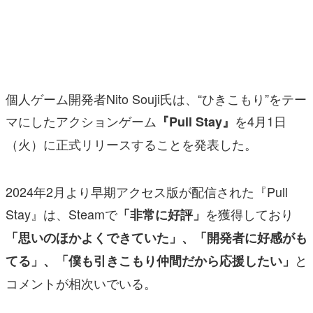
マンガ
女性向け
アプリレビュー
個人ゲーム開発者Nito Souji氏は、“ひきこもり”をテー
その他
マにしたアクションゲーム
を4月1日
『Pull Stay』
（火）に正式リリースすることを発表した。
電ファミニコゲーマーとは？
運営：株式会社マレ
2024年2月より早期アクセス版が配信された『Pull
Stay』は、Steamで
を獲得しており
「非常に好評」
「思いのほかよくできていた」、「開発者に好感がも
と
てる」、「僕も引きこもり仲間だから応援したい」
コメントが相次いでいる。