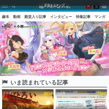
広告をスキップ
赫本
動画
殿堂入り記事
インタビュー
特集記事
マンガ
いま読まれている記事
ピックアップ
注目度
9834
注目度
7502
電ファミのいま読まれている記事ランキング
アプリセール情報