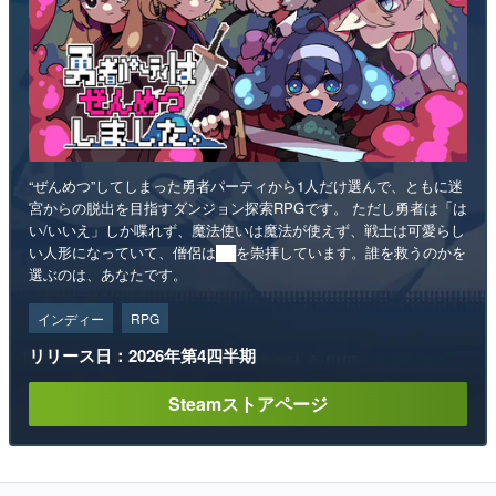
“ぜんめつ”してしまった勇者パーティから1人だけ選んで、ともに迷
宮からの脱出を目指すダンジョン探索RPGです。 ただし勇者は「は
い/いいえ」しか喋れず、魔法使いは魔法が使えず、戦士は可愛らし
い人形になっていて、僧侶は██を崇拝しています。誰を救うのかを
選ぶのは、あなたです。
インディー
RPG
リリース日：2026年第4四半期
Steamストアページ