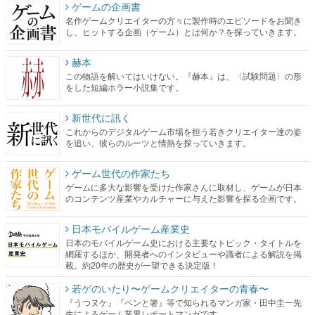
ゲームの企画書
名作ゲームクリエイターの方々に製作時のエピソードをお聞き
し、ヒットする企画（ゲーム）とは何か？を探っていきます。
赫本
この物語を解いてはいけない。『赫本』は、〈試験問題〉の形
をした短編ホラー小説集です。
新世代に訊く
これからのデジタルゲーム市場を担う若きクリエイター達の姿
を追い、彼らのルーツと情熱を探っていきます。
ゲーム世代の作家たち
ゲームに多大な影響を受けた作家さんに取材し、ゲームが日本
のコンテンツ産業やカルチャーに与えた影響を探る企画です。
日本モバイルゲーム産業史
日本のモバイルゲーム史における主要なトピック・タイトルを
網羅するほか、開発者へのインタビューや識者による解説を掲
載。約20年の歴史が一望できる決定版！
若ゲのいたり〜ゲームクリエイターの青春〜
『うつヌケ』『ペンと箸』等で知られるマンガ家・田中圭一先
生によるゲーム業界レポートマンガです。