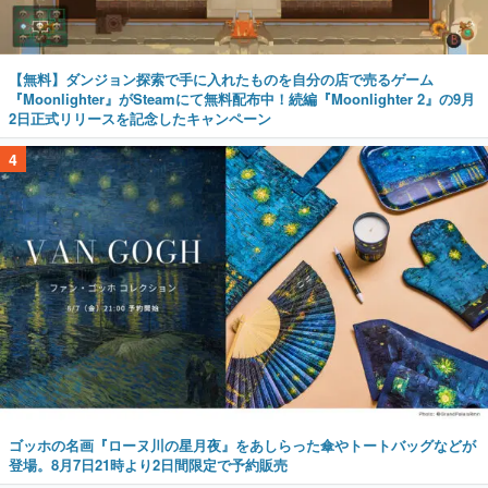
【無料】ダンジョン探索で手に入れたものを自分の店で売るゲーム
『Moonlighter』がSteamにて無料配布中！続編『Moonlighter 2』の9月
2日正式リリースを記念したキャンペーン
4
ゴッホの名画『ローヌ川の星月夜』をあしらった傘やトートバッグなどが
登場。8月7日21時より2日間限定で予約販売