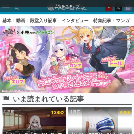
広告をスキップ
赫本
動画
殿堂入り記事
インタビュー
特集記事
マンガ
いま読まれている記事
ピックアップ
注目度
13882
注目度
9306
電ファミのいま読まれている記事ランキング
アプリセール情報