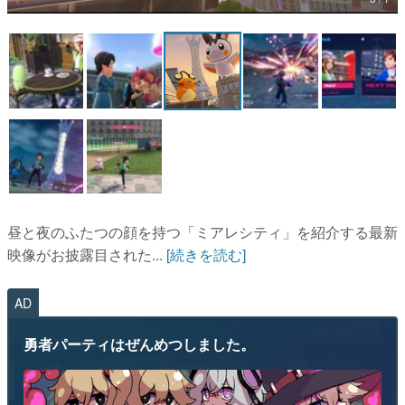
マンガ
女性向け
アプリレビュー
その他
電ファミニコゲーマーとは？
運営：株式会社マレ
昼と夜のふたつの顔を持つ「ミアレシティ」を紹介する最新
映像がお披露目された...
[続きを読む]
AD
勇者パーティはぜんめつしました。