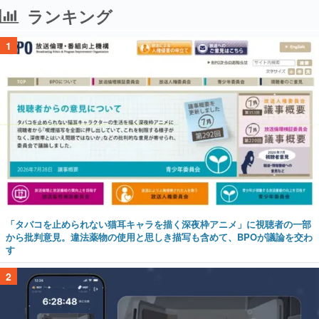
ランキング
1
「タバコを止められない猫耳キャラを描く深夜枠アニメ」に視聴者の一部
から批判意見。違法薬物の使用と思しき描写も含めて、BPOが議論を交わ
す
2