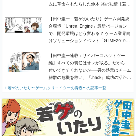
ムに革命をもたらした鈴木 裕の功績【若ゲ
のいたり】
【田中圭一：若ゲのいたり】ゲーム開発統
合環境「Unreal Engine」最新バージョン
で、開発環境はどう変わる？ ゲーム業界向
けソリューションイベント「GTMF2019」
に行って、より理解を深めよう【PR】
【田中圭一連載：サイバーコネクトツー
編】すべての責任はオレが取る。だから、
付いてきてくれないか──男の熱意はチーム
解散の危機を救い、『.hack』成功の活路を
開く。業界の快男児・松山 洋に流れる血は
若ゲのいたり〜ゲームクリエイターの青春〜
の記事一覧
『少年ジャンプ』色だった【若ゲのいた
り】