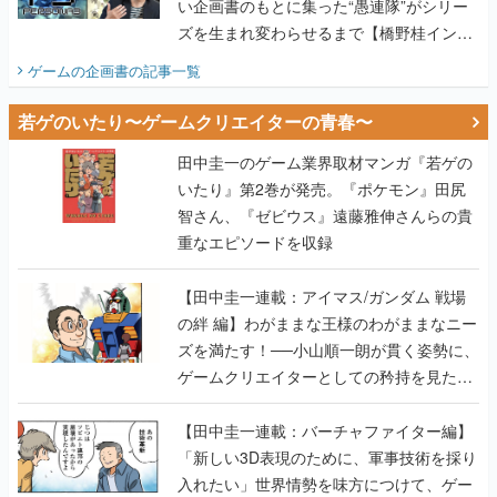
い企画書のもとに集った“愚連隊”がシリー
ズを生まれ変わらせるまで【橋野桂インタ
ビュー】
ゲームの企画書
の記事一覧
若ゲのいたり〜ゲームクリエイターの青春〜
田中圭一のゲーム業界取材マンガ『若ゲの
いたり』第2巻が発売。『ポケモン』田尻
智さん、『ゼビウス』遠藤雅伸さんらの貴
重なエピソードを収録
【田中圭一連載：アイマス/ガンダム 戦場
の絆 編】わがままな王様のわがままなニー
ズを満たす！──小山順一朗が貫く姿勢に、
ゲームクリエイターとしての矜持を見た
【若ゲのいたり最終回】
【田中圭一連載：バーチャファイター編】
「新しい3D表現のために、軍事技術を採り
入れたい」世界情勢を味方につけて、ゲー