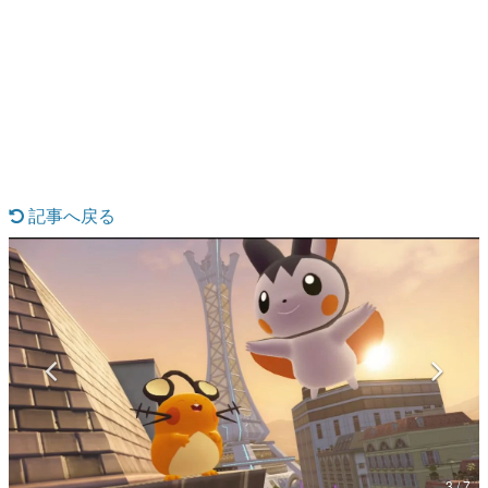
日本のコンテンツ産業やカルチャーに与えた影響を探る企
画です。
日本モバイルゲーム産業史
日本のモバイルゲーム史における主要なトピック・タイト
ルを網羅するほか、開発者へのインタビューや識者による
解説を掲載。約20年の歴史が一望できる決定版！
若ゲのいたり〜ゲームクリエイターの青春〜
『うつヌケ』『ペンと箸』等で知られるマンガ家・田中圭
一先生によるゲーム業界レポートマンガです。
記事へ戻る
なんでゲームは面白い？
ゲーム開発者・hamatsu氏がゲームの魅力を画面や操作の
具体的な形から解き明かしていく、硬派で骨太な評論連載
です。
ゲームが変えた日本語
「経験値」「裏技」「ラスボス」… ゲームにまつわる言葉
の起源や用法の変遷を、コンピューター文化史研究家・タ
イニーP氏が徹底調査。
カテゴリ
特集記事
3 / 7