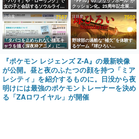
「パリィ」や「ローリング」で
『FF10』の“ブリッツボール”が
女の子と会話するソウルライク
クッション化。25周年記念展
インタビュー
恋愛ゲーム『小早川さんはソウ
「FINAL FANTASY X
注目度
7557
注目度
7502
ルライク』無料公開。返事に失
MUSEUM-幻光の記憶-」のグッ
連載・特集一覧
敗すると「YOU DIED」
ズ情報が一部公開
殿堂入り記事
「タバコを止められない猫耳キ
野球部の過酷な“補欠”を体験す
SNS拡散数が数千以上！ ページビュー数万以上！ などな
ど。多くの人々に読まれた、電ファミ渾身の“殿堂入り”記
ャラを描く深夜枠アニメ」に視
るゲーム『球ひろい
事をまとめました。
聴者の一部から批判意見。違法
Simulator』が「1件」のウィッ
薬物の使用と思しき描写も含め
シュリストをもとにチェコ語に
『ポケモン レジェンズ Z-A』の最新映像
ゲームの企画書
て、BPOが議論を交わす
対応しSNSで話題に。『キング
名作ゲームクリエイターの方々に製作時のエピソードをお
が公開。昼と夜のふたつの顔を持つ「ミア
ダム・カム』開発元やチェコの
聞きし、ヒットする企画（ゲーム）とは何か？を探ってい
プロ野球選手から称賛の声
きます。
レシティ」を紹介するものに。日没から夜
赫本
明けには最強のポケモントレーナーを決め
この物語を解いてはいけない。『赫本』は、〈試験問題〉
る「ZAロワイヤル」が開催
の形をした短編ホラー小説集です。
新世代に訊く
これからのデジタルゲーム市場を担う若きクリエイター達
の姿を追い、彼らのルーツと情熱を探っていきます。
ゲーム世代の作家たち
ゲームに多大な影響を受けた作家さんに取材し、ゲームが