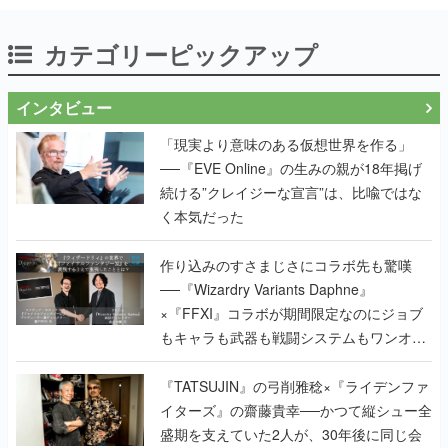
カテゴリーピックアップ
インタビュー
「現実より意味のある仮想世界を作る」
──『EVE Online』の生みの親が18年掲げ
続ける”クレイジーな宣言”は、比喩ではな
く本気だった
作り込みのすさまじさにコラボ先も驚嘆
──『Wizardry Variants Daphne』
×『FFXI』コラボが期間限定なのにジョブ
もキャラも武器も戦闘システムもワンオフ
で作り込まれた理由を両ディレクターに聞
く
『TATSUJIN』の弓削雅稔×『ライデンファ
イターズ』の齋藤貴幸──かつて縦シュー全
盛期を支えていた2人が、30年後に同じ会