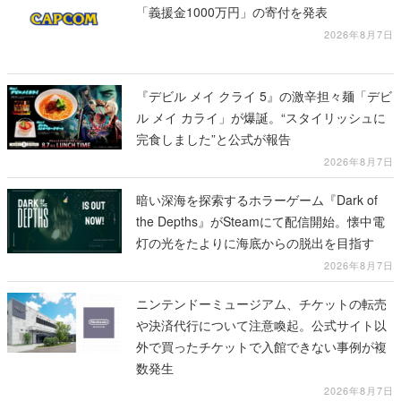
「義援金1000万円」の寄付を発表
2026年8月7日
『デビル メイ クライ 5』の激辛担々麺「デビ
ル メイ カライ」が爆誕。“スタイリッシュに
完食しました”と公式が報告
2026年8月7日
暗い深海を探索するホラーゲーム『Dark of
the Depths』がSteamにて配信開始。懐中電
灯の光をたよりに海底からの脱出を目指す
2026年8月7日
ニンテンドーミュージアム、チケットの転売
や決済代行について注意喚起。公式サイト以
外で買ったチケットで入館できない事例が複
数発生
2026年8月7日