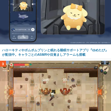
ハローキティやポムポムプリンと眠れる睡眠サポートアプリ『ゆめたび』
が配信中。キャラごとのASMRや目覚ましアラームも搭載
3