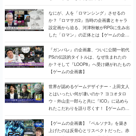
書】
なにが、人を「ロマンシング」させるの
か？『ロマサガ2』当時の企画書とキャラ
設定画から迫る、河津秋敏がRPGに生み出
した「ロマン」の正体とは【ゲームの企画
書】
『ガンパレ』の企画書、ついに公開━初代
PSの伝説的タイトルは、なぜ生まれたの
か？そして『LOOP8』へ受け継がれたもの
【ゲームの企画書】
世界が認めるゲームデザイナー・上田文人
とはいったい何が凄いのか？ ヨコオタロ
ウ・外山圭一郎らと共に『ICO』に込めら
れたこだわりを語り尽くす！【ゲームの企
画書】
【ゲームの企画書】『ペルソナ3』を築き
上げたのは反骨心とリスペクトだった。赤