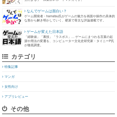
なんでゲームは面白い？
ゲーム開発者・hamatsu氏がゲームの魅力を画面や操作の具体的
な形から解き明かしていく、硬派で骨太な評論連載です。
ゲームが変えた日本語
「経験値」「裏技」「ラスボス」… ゲームにまつわる言葉の起
源や用法の変遷を、コンピューター文化史研究家・タイニーP氏
が徹底調査。
カテゴリ
特集記事
マンガ
女性向け
アプリレビュー
その他