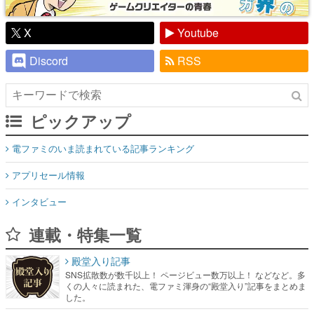
X
Youtube
Discord
RSS
ピックアップ
電ファミのいま読まれている記事ランキング
アプリセール情報
インタビュー
連載・特集一覧
殿堂入り記事
SNS拡散数が数千以上！ ページビュー数万以上！ などなど。多
くの人々に読まれた、電ファミ渾身の“殿堂入り”記事をまとめま
した。