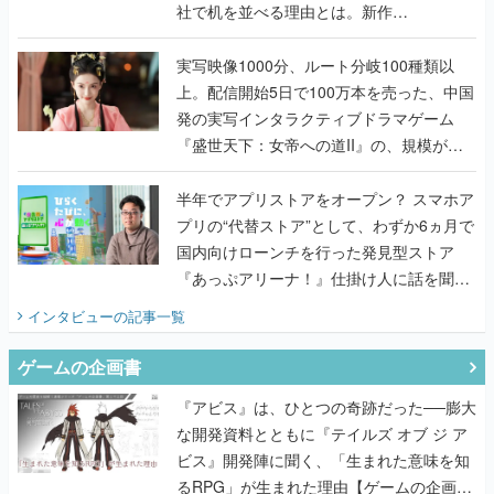
社で机を並べる理由とは。新作
『TATSUJIN EXTREME』で初タッグを組
んだレジェンド2人に訊く開発秘話
実写映像1000分、ルート分岐100種類以
上。配信開始5日で100万本を売った、中国
発の実写インタラクティブドラマゲーム
『盛世天下：女帝への道II』の、規模が違
うこだわりをプロデューサーに聞いた
半年でアプリストアをオープン？ スマホア
プリの“代替ストア”として、わずか6ヵ月で
国内向けローンチを行った発見型ストア
『あっぷアリーナ！』仕掛け人に話を聞い
てみた
インタビュー
の記事一覧
ゲームの企画書
『アビス』は、ひとつの奇跡だった──膨大
な開発資料とともに『テイルズ オブ ジ ア
ビス』開発陣に聞く、「生まれた意味を知
るRPG」が生まれた理由【ゲームの企画