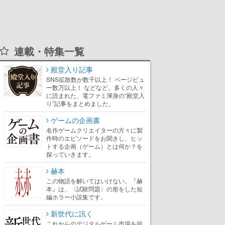
連載・特集一覧
殿堂入り記事
SNS拡散数が数千以上！ ページビュ
ー数万以上！ などなど。多くの人々
に読まれた、電ファミ渾身の“殿堂入
り”記事をまとめました。
ゲームの企画書
名作ゲームクリエイターの方々に製
作時のエピソードをお聞きし、ヒッ
トする企画（ゲーム）とは何か？を
探っていきます。
赫本
この物語を解いてはいけない。『赫
本』は、〈試験問題〉の形をした短
編ホラー小説集です。
新世代に訊く
これからのデジタルゲーム市場を担