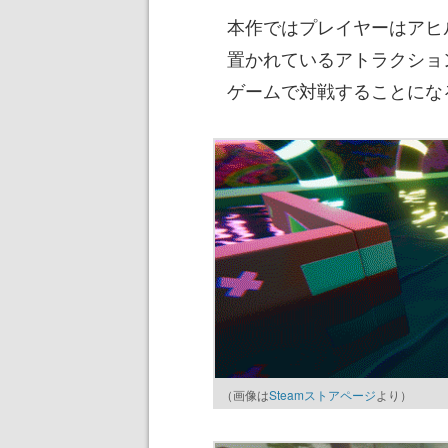
本作ではプレイヤーはアヒ
置かれているアトラクショ
ゲームで対戦することにな
（画像は
Steamストアページ
より）