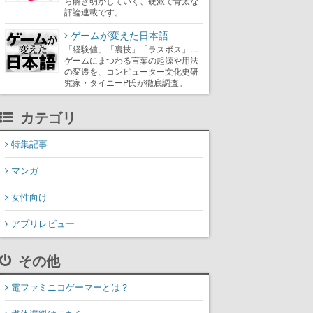
ら解き明かしていく、硬派で骨太な
評論連載です。
ゲームが変えた日本語
「経験値」「裏技」「ラスボス」…
ゲームにまつわる言葉の起源や用法
の変遷を、コンピューター文化史研
究家・タイニーP氏が徹底調査。
カテゴリ
特集記事
マンガ
女性向け
アプリレビュー
その他
電ファミニコゲーマーとは？