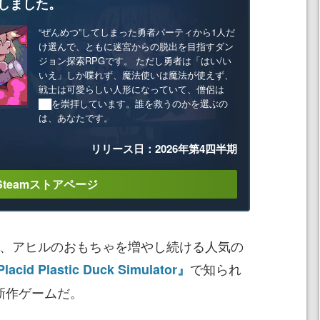
しました。
“ぜんめつ”してしまった勇者パーティから1人だ
け選んで、ともに迷宮からの脱出を目指すダン
ジョン探索RPGです。 ただし勇者は「はい/い
いえ」しか喋れず、魔法使いは魔法が使えず、
戦士は可愛らしい人形になっていて、僧侶は
██を崇拝しています。誰を救うのかを選ぶの
は、あなたです。
リリース日：2026年第4四半期
Steamストアページ
Ducks』は、アヒルのおもちゃを増やし続ける人気の
で知られ
lacid Plastic Duck Simulator』
による新作ゲームだ。