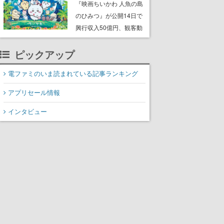
スター』シリーズのポケ
『映画ちいかわ 人魚の島
モンデザインやマンガ
のひみつ』が公開14日で
『ロックマンメガミック
興行収入50億円、観客動
ス』などで知られる
員数が350万人を突破。8
ピックアップ
月7日からはセイレーン、
島二郎、なんか懐いてる
電ファミのいま読まれている記事ランキング
鳥などの第二弾グッズも
発売
アプリセール情報
インタビュー