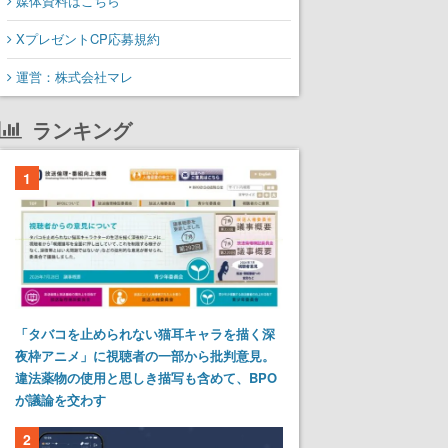
媒体資料はこちら
XプレゼントCP応募規約
運営：株式会社マレ
ランキング
1
「タバコを止められない猫耳キャラを描く深
夜枠アニメ」に視聴者の一部から批判意見。
違法薬物の使用と思しき描写も含めて、BPO
が議論を交わす
2