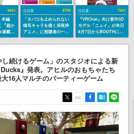
9691
8789
7931
注目度
注目度
』本編
「タバコを止められない
『VRChat』向け新作3D
描く『超か
猫耳キャラを描く深夜枠
モデル「ニュイ」が本日
b連載決
アニメ」に視聴者の一部
8月7日からBOOTHにて
マンガレ
から批判意見。違法薬物
発売。瞳に光る星や感情
コミッ
の使用と思しき描写も含
豊かな表情が、小悪魔か
が掲載ス
めて、BPOが議論を交わ
わいい
話には…
す
やし続けるゲーム」のスタジオによる新
！
ding Ducks』発表。アヒルのおもちゃたち
大16人マルチのパーティーゲーム
反応