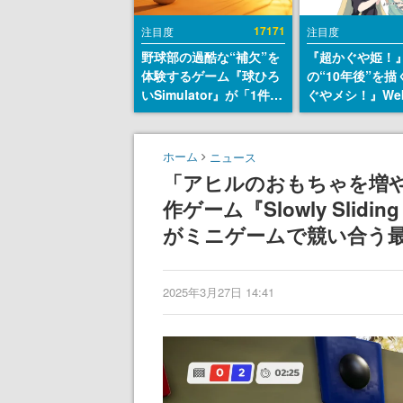
17171
注目度
注目度
野球部の過酷な“補欠”を
『超かぐや姫！
体験するゲーム『球ひろ
の“10年後”を
いSimulator』が「1件」
ぐやメシ！』We
のウィッシュリストをも
定。新たなWeb
とにチェコ語に対応し
ーベル「ビビビ
SNSで話題に。『キング
ク」にて特別話
ホーム
ニュース
ダム・カム』開発元やチ
タート、あのお
「アヒルのおもちゃを増
ェコのプロ野球選手から
まだ続きがある
作ゲーム『Slowly Sli
称賛の声
がミニゲームで競い合う最
2025年3月27日 14:41