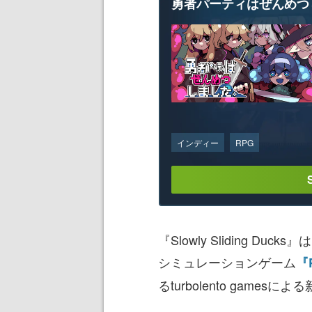
勇者パーティはぜんめつ
インディー
RPG
『Slowly Sliding 
シミュレーションゲーム
『P
るturbolento games