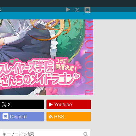
5
X
Youtube
Discord
RSS