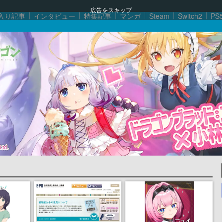
広告をスキップ
入り記事
インタビュー
特集記事
マンガ
Steam
Switch2
PS