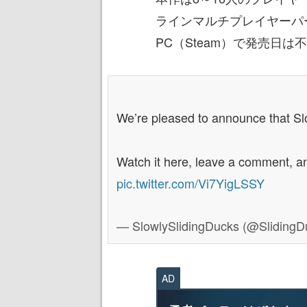
ラインマルチプレイヤーパ
PC（Steam）で発売日
We’re pleased to announce that Slow
Watch it here, leave a comment, and
pic.twitter.com/Vi7YigLSSY
— SlowlySlidingDucks (@Sliding
AD