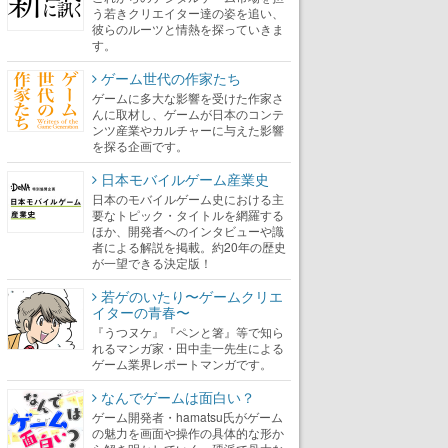
う若きクリエイター達の姿を追い、
彼らのルーツと情熱を探っていきま
す。
ゲーム世代の作家たち
ゲームに多大な影響を受けた作家さ
んに取材し、ゲームが日本のコンテ
ンツ産業やカルチャーに与えた影響
を探る企画です。
日本モバイルゲーム産業史
日本のモバイルゲーム史における主
要なトピック・タイトルを網羅する
ほか、開発者へのインタビューや識
者による解説を掲載。約20年の歴史
が一望できる決定版！
若ゲのいたり〜ゲームクリエ
イターの青春〜
『うつヌケ』『ペンと箸』等で知ら
れるマンガ家・田中圭一先生による
ゲーム業界レポートマンガです。
なんでゲームは面白い？
ゲーム開発者・hamatsu氏がゲーム
の魅力を画面や操作の具体的な形か