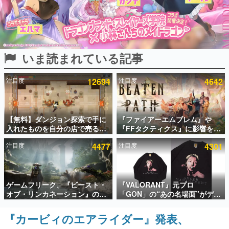
インタビュー
連載・特集一覧
いま読まれている記事
殿堂入り記事
SNS拡散数が数千以上！ ページビュー数万以上！ などな
ど。多くの人々に読まれた、電ファミ渾身の“殿堂入り”記
注目度
12694
注目度
4642
事をまとめました。
ゲームの企画書
名作ゲームクリエイターの方々に製作時のエピソードをお
聞きし、ヒットする企画（ゲーム）とは何か？を探ってい
【無料】ダンジョン探索で手に
『ファイアーエムブレム』や
きます。
入れたものを自分の店で売るゲ
『FFタクティクス』に影響を受
ーム『Moonlighter』がSteam
けた新作戦略RPG『Beaten
赫本
注目度
4477
注目度
4301
にて無料配布中！続編
Path』2027年に発売へ。
この物語を解いてはいけない。『赫本』は、〈試験問題〉
『Moonlighter 2』の9月2日正
PC（Steam）、PS5、Xbox、
の形をした短編ホラー小説集です。
式リリースを記念したキャンペ
Switch向けにリリース予定
ーン
新世代に訊く
ゲームフリーク、『ビースト・
『VALORANT』元プロ
これからのデジタルゲーム市場を担う若きクリエイター達
オブ・リンカネーション』の継
「GON」の“あの名場面”がデザ
の姿を追い、彼らのルーツと情熱を探っていきます。
続的なアプデ方針を表明。ユー
インされた新作グッズが本日8月
ザーからの意見を真摯に受け止
5日より期間限定で発売。Tシャ
『カービィのエアライダー』発表、
ゲーム世代の作家たち
めて対応へ。修正パッチは約1週
ツやコインケース、アクキーな
ゲームに多大な影響を受けた作家さんに取材し、ゲームが