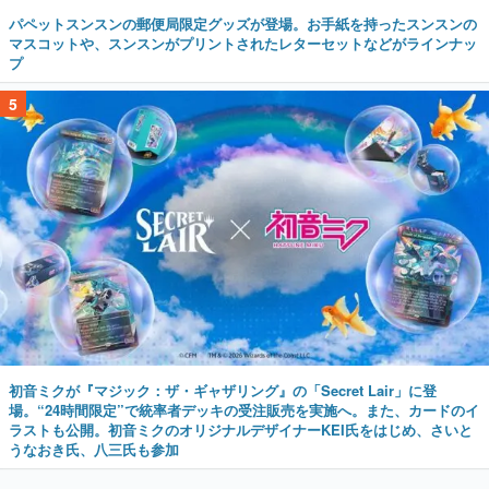
パペットスンスンの郵便局限定グッズが登場。お手紙を持ったスンスンの
マスコットや、スンスンがプリントされたレターセットなどがラインナッ
プ
5
初音ミクが『マジック：ザ・ギャザリング』の「Secret Lair」に登
場。“24時間限定”で統率者デッキの受注販売を実施へ。また、カードのイ
ラストも公開。初音ミクのオリジナルデザイナーKEI氏をはじめ、さいと
うなおき氏、八三氏も参加