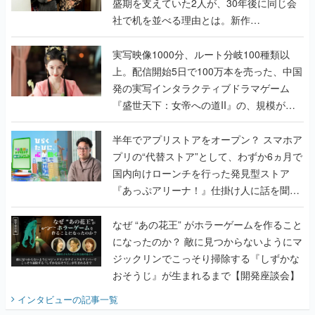
盛期を支えていた2人が、30年後に同じ会
社で机を並べる理由とは。新作
『TATSUJIN EXTREME』で初タッグを組
んだレジェンド2人に訊く開発秘話
実写映像1000分、ルート分岐100種類以
上。配信開始5日で100万本を売った、中国
発の実写インタラクティブドラマゲーム
『盛世天下：女帝への道II』の、規模が違
うこだわりをプロデューサーに聞いた
半年でアプリストアをオープン？ スマホア
プリの“代替ストア”として、わずか6ヵ月で
国内向けローンチを行った発見型ストア
『あっぷアリーナ！』仕掛け人に話を聞い
てみた
なぜ “あの花王” がホラーゲームを作ること
になったのか？ 敵に見つからないようにマ
ジックリンでこっそり掃除する『しずかな
おそうじ』が生まれるまで【開発座談会】
インタビュー
の記事一覧