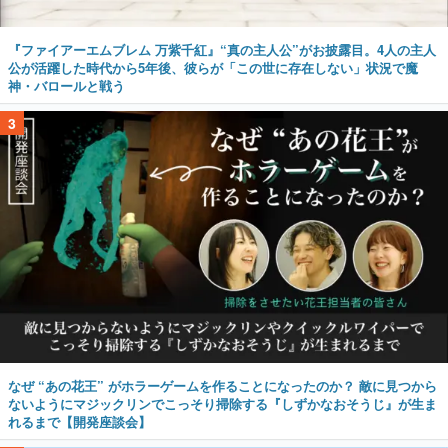
『ファイアーエムブレム 万紫千紅』“真の主人公”がお披露目。4人の主人
公が活躍した時代から5年後、彼らが「この世に存在しない」状況で魔
神・バロールと戦う
3
なぜ “あの花王” がホラーゲームを作ることになったのか？ 敵に見つから
ないようにマジックリンでこっそり掃除する『しずかなおそうじ』が生ま
れるまで【開発座談会】