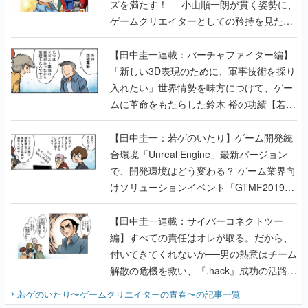
ズを満たす！──小山順一朗が貫く姿勢に、
ゲームクリエイターとしての矜持を見た
【若ゲのいたり最終回】
【田中圭一連載：バーチャファイター編】
「新しい3D表現のために、軍事技術を採り
入れたい」世界情勢を味方につけて、ゲー
ムに革命をもたらした鈴木 裕の功績【若ゲ
のいたり】
【田中圭一：若ゲのいたり】ゲーム開発統
合環境「Unreal Engine」最新バージョン
で、開発環境はどう変わる？ ゲーム業界向
けソリューションイベント「GTMF2019」
に行って、より理解を深めよう【PR】
【田中圭一連載：サイバーコネクトツー
編】すべての責任はオレが取る。だから、
付いてきてくれないか──男の熱意はチーム
解散の危機を救い、『.hack』成功の活路を
開く。業界の快男児・松山 洋に流れる血は
若ゲのいたり〜ゲームクリエイターの青春〜
の記事一覧
『少年ジャンプ』色だった【若ゲのいた