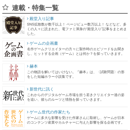
連載・特集一覧
殿堂入り記事
SNS拡散数が数千以上！ ページビュー数万以上！ などなど。多
くの人々に読まれた、電ファミ渾身の“殿堂入り”記事をまとめま
した。
ゲームの企画書
名作ゲームクリエイターの方々に製作時のエピソードをお聞き
し、ヒットする企画（ゲーム）とは何か？を探っていきます。
赫本
この物語を解いてはいけない。『赫本』は、〈試験問題〉の形
をした短編ホラー小説集です。
新世代に訊く
これからのデジタルゲーム市場を担う若きクリエイター達の姿
を追い、彼らのルーツと情熱を探っていきます。
ゲーム世代の作家たち
ゲームに多大な影響を受けた作家さんに取材し、ゲームが日本
のコンテンツ産業やカルチャーに与えた影響を探る企画です。