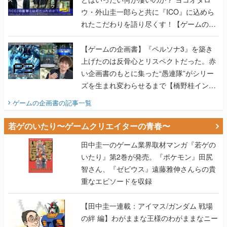
ウ・外山圭一郎らと共に『ICO』に込めら
れたこだわりを語り尽くす！【ゲームの企
画書】
【ゲームの企画書】『ペルソナ3』を築き
上げたのは反骨心とリスペクトだった。赤
い企画書のもとに集った“愚連隊”がシリー
ズを生まれ変わらせるまで【橋野桂インタ
ビュー】
ゲームの企画書
の記事一覧
若ゲのいたり〜ゲームクリエイターの青春〜
田中圭一のゲーム業界取材マンガ『若ゲの
いたり』第2巻が発売。『ポケモン』田尻
智さん、『ゼビウス』遠藤雅伸さんらの貴
重なエピソードを収録
【田中圭一連載：アイマス/ガンダム 戦場
の絆 編】わがままな王様のわがままなニー