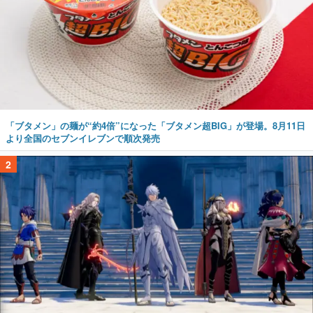
「ブタメン」の麺が“約4倍”になった「ブタメン超BIG」が登場。8月11日
より全国のセブンイレブンで順次発売
2