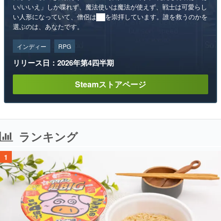
い/いいえ」しか喋れず、魔法使いは魔法が使えず、戦士は可愛らし
い人形になっていて、僧侶は██を崇拝しています。誰を救うのかを
選ぶのは、あなたです。
インディー
RPG
リリース日：2026年第4四半期
Steamストアページ
ランキング
1