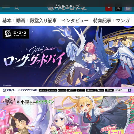
広告をスキップ
赫本
動画
殿堂入り記事
インタビュー
特集記事
マンガ
ピックアップ
電ファミのいま読まれている記事ランキング
アプリセール情報