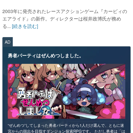
2003年に発売されたレースアクションゲーム『カービィの
エアライド』の新作。ディレクターは桜井政博氏が務め
る...
[続きを読む]
AD
勇者パーティはぜんめつしました。
“ぜんめつ”してしまった勇者パーティから1人だけ選んで、ともに迷
宮からの脱出を目指すダンジョン探索RPGです。 ただし勇者は「は