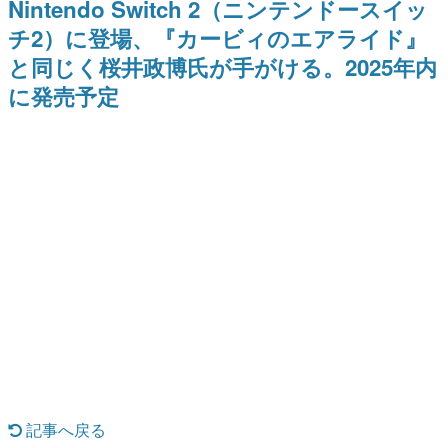
Nintendo Switch 2（ニンテンドースイッ
間以内に配信される予定
どが全品受注生産で登場、過去
日本のコンテンツ産業やカルチャーに与えた影響を探る企
に発売したグッズの再販も
チ2）に登場、『カービィのエアライド』
画です。
と同じく桜井政博氏が手がける。2025年内
日本モバイルゲーム産業史
日本のモバイルゲーム史における主要なトピック・タイト
に発売予定
ルを網羅するほか、開発者へのインタビューや識者による
解説を掲載。約20年の歴史が一望できる決定版！
若ゲのいたり〜ゲームクリエイターの青春〜
『うつヌケ』『ペンと箸』等で知られるマンガ家・田中圭
一先生によるゲーム業界レポートマンガです。
なんでゲームは面白い？
ゲーム開発者・hamatsu氏がゲームの魅力を画面や操作の
具体的な形から解き明かしていく、硬派で骨太な評論連載
です。
ゲームが変えた日本語
「経験値」「裏技」「ラスボス」… ゲームにまつわる言葉
の起源や用法の変遷を、コンピューター文化史研究家・タ
イニーP氏が徹底調査。
カテゴリ
記事へ戻る
特集記事