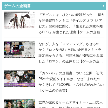
ゲームの企画書
『アビス』は、ひとつの奇跡だった──膨大
な開発資料とともに『テイルズ オブ ジ ア
ビス』開発陣に聞く、「生まれた意味を知
るRPG」が生まれた理由【ゲームの企画
書】
なにが、人を「ロマンシング」させるの
か？『ロマサガ2』当時の企画書とキャラ
設定画から迫る、河津秋敏がRPGに生み出
した「ロマン」の正体とは【ゲームの企画
書】
『ガンパレ』の企画書、ついに公開━初代
PSの伝説的タイトルは、なぜ生まれたの
か？そして『LOOP8』へ受け継がれたもの
【ゲームの企画書】
世界が認めるゲームデザイナー・上田文人
とはいったい何が凄いのか？ ヨコオタロ