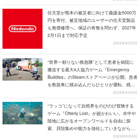
任天堂が熊本の被災者に向けて義援金5000万
円を寄付。被災地域のユーザーの任天堂製品
も無償修理へ。保証の有無を問わず、2027年
2月1日まで対応予定
2026年8月6日
“世界一頼りない救急隊”として患者を病院に
搬送する最大4人協力ゲーム『Emergency
Buddies』のSteamストアページが公開。患者
を救急車に積み込んだらひとりが運転、残り
のクルーは後部で患者の命を繋げ
2026年8月6日
“ラッコ”になって自然界をのびのび冒険する
ゲーム『Otterly Lost』が超かわいい。水中や
陸地に広がるオープンワールドを自由に探
索、貝殻集めや能力を強化していきながら、
動物たちの依頼を達成していく
2026年8月6日