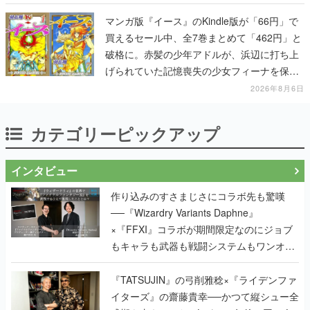
マンガ版『イース』のKindle版が「66円」で
買えるセール中、全7巻まとめて「462円」と
破格に。赤髪の少年アドルが、浜辺に打ち上
げられていた記憶喪失の少女フィーナを保護
する場面から冒険がはじまる
2026年8月6日
カテゴリーピックアップ
インタビュー
作り込みのすさまじさにコラボ先も驚嘆
──『Wizardry Variants Daphne』
×『FFXI』コラボが期間限定なのにジョブ
もキャラも武器も戦闘システムもワンオフ
で作り込まれた理由を両ディレクターに聞
く
『TATSUJIN』の弓削雅稔×『ライデンファ
イターズ』の齋藤貴幸──かつて縦シュー全