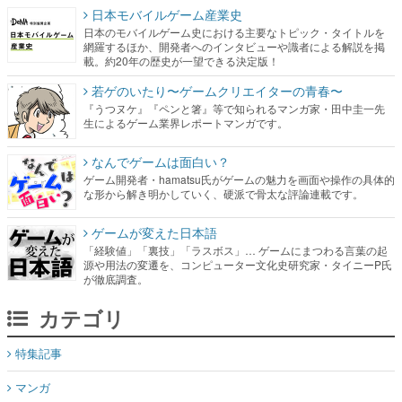
日本モバイルゲーム産業史
日本のモバイルゲーム史における主要なトピック・タイトルを
網羅するほか、開発者へのインタビューや識者による解説を掲
載。約20年の歴史が一望できる決定版！
若ゲのいたり〜ゲームクリエイターの青春〜
『うつヌケ』『ペンと箸』等で知られるマンガ家・田中圭一先
生によるゲーム業界レポートマンガです。
なんでゲームは面白い？
ゲーム開発者・hamatsu氏がゲームの魅力を画面や操作の具体的
な形から解き明かしていく、硬派で骨太な評論連載です。
ゲームが変えた日本語
「経験値」「裏技」「ラスボス」… ゲームにまつわる言葉の起
源や用法の変遷を、コンピューター文化史研究家・タイニーP氏
が徹底調査。
カテゴリ
特集記事
マンガ