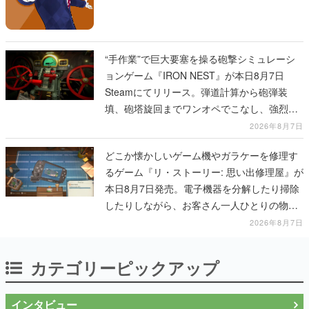
“手作業”で巨大要塞を操る砲撃シミュレーシ
ョンゲーム『IRON NEST』が本日8月7日
Steamにてリリース。弾道計算から砲弾装
填、砲塔旋回までワンオペでこなし、強烈な
一撃をブチかませるロマンある作品
2026年8月7日
どこか懐かしいゲーム機やガラケーを修理す
るゲーム『リ・ストーリー: 思い出修理屋』が
本日8月7日発売。電子機器を分解したり掃除
したりしながら、お客さん一人ひとりの物語
に耳を傾ける
2026年8月7日
カテゴリーピックアップ
インタビュー