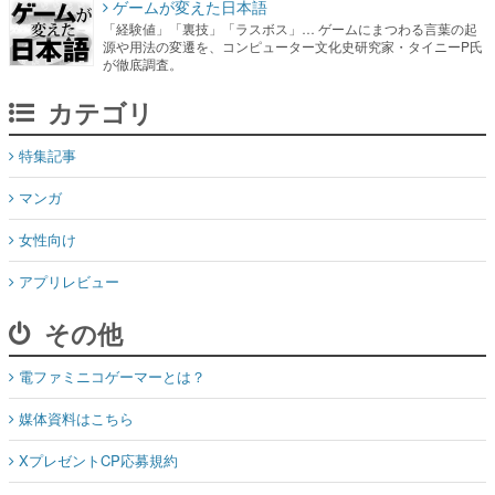
ゲームが変えた日本語
「経験値」「裏技」「ラスボス」… ゲームにまつわる言葉の起
源や用法の変遷を、コンピューター文化史研究家・タイニーP氏
が徹底調査。
カテゴリ
特集記事
マンガ
女性向け
アプリレビュー
その他
電ファミニコゲーマーとは？
媒体資料はこちら
XプレゼントCP応募規約