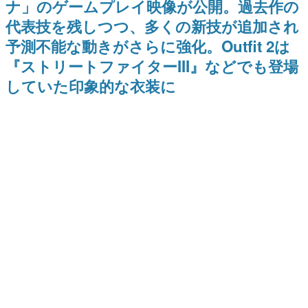
ナ」のゲームプレイ映像が公開。過去作の
9年ぶりとなる日本公演を記念し
日本のコンテンツ産業やカルチャーに与えた影響を探る企
て
代表技を残しつつ、多くの新技が追加され
画です。
予測不能な動きがさらに強化。Outfit 2は
日本モバイルゲーム産業史
日本のモバイルゲーム史における主要なトピック・タイト
『ストリートファイターIII』などでも登場
ルを網羅するほか、開発者へのインタビューや識者による
解説を掲載。約20年の歴史が一望できる決定版！
していた印象的な衣装に
若ゲのいたり〜ゲームクリエイターの青春〜
『うつヌケ』『ペンと箸』等で知られるマンガ家・田中圭
一先生によるゲーム業界レポートマンガです。
なんでゲームは面白い？
ゲーム開発者・hamatsu氏がゲームの魅力を画面や操作の
具体的な形から解き明かしていく、硬派で骨太な評論連載
です。
ゲームが変えた日本語
「経験値」「裏技」「ラスボス」… ゲームにまつわる言葉
の起源や用法の変遷を、コンピューター文化史研究家・タ
イニーP氏が徹底調査。
カテゴリ
特集記事