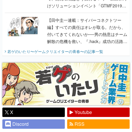
けソリューションイベント「GTMF2019」
に行って、より理解を深めよう【PR】
【田中圭一連載：サイバーコネクトツー
編】すべての責任はオレが取る。だから、
付いてきてくれないか──男の熱意はチーム
解散の危機を救い、『.hack』成功の活路を
開く。業界の快男児・松山 洋に流れる血は
若ゲのいたり〜ゲームクリエイターの青春〜
の記事一覧
『少年ジャンプ』色だった【若ゲのいた
り】
X
Youtube
Discord
RSS