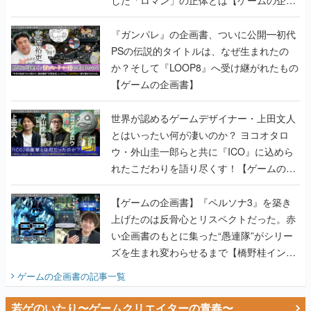
書】
『ガンパレ』の企画書、ついに公開━初代
PSの伝説的タイトルは、なぜ生まれたの
か？そして『LOOP8』へ受け継がれたもの
【ゲームの企画書】
世界が認めるゲームデザイナー・上田文人
とはいったい何が凄いのか？ ヨコオタロ
ウ・外山圭一郎らと共に『ICO』に込めら
れたこだわりを語り尽くす！【ゲームの企
画書】
【ゲームの企画書】『ペルソナ3』を築き
上げたのは反骨心とリスペクトだった。赤
い企画書のもとに集った“愚連隊”がシリー
ズを生まれ変わらせるまで【橋野桂インタ
ビュー】
ゲームの企画書
の記事一覧
若ゲのいたり〜ゲームクリエイターの青春〜