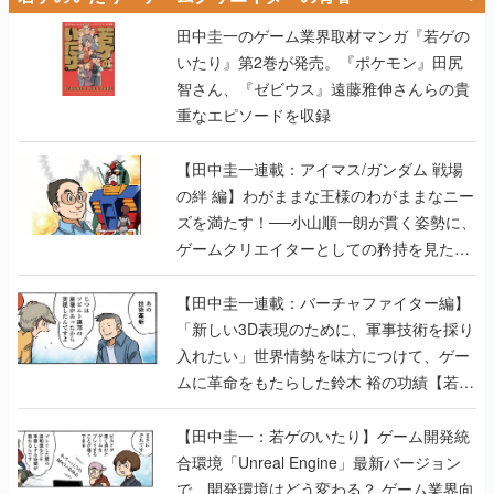
田中圭一のゲーム業界取材マンガ『若ゲの
いたり』第2巻が発売。『ポケモン』田尻
智さん、『ゼビウス』遠藤雅伸さんらの貴
重なエピソードを収録
【田中圭一連載：アイマス/ガンダム 戦場
の絆 編】わがままな王様のわがままなニー
ズを満たす！──小山順一朗が貫く姿勢に、
ゲームクリエイターとしての矜持を見た
【若ゲのいたり最終回】
【田中圭一連載：バーチャファイター編】
「新しい3D表現のために、軍事技術を採り
入れたい」世界情勢を味方につけて、ゲー
ムに革命をもたらした鈴木 裕の功績【若ゲ
のいたり】
【田中圭一：若ゲのいたり】ゲーム開発統
合環境「Unreal Engine」最新バージョン
で、開発環境はどう変わる？ ゲーム業界向