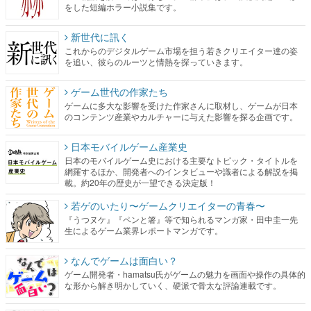
をした短編ホラー小説集です。
新世代に訊く
これからのデジタルゲーム市場を担う若きクリエイター達の姿
を追い、彼らのルーツと情熱を探っていきます。
ゲーム世代の作家たち
ゲームに多大な影響を受けた作家さんに取材し、ゲームが日本
のコンテンツ産業やカルチャーに与えた影響を探る企画です。
日本モバイルゲーム産業史
日本のモバイルゲーム史における主要なトピック・タイトルを
網羅するほか、開発者へのインタビューや識者による解説を掲
載。約20年の歴史が一望できる決定版！
若ゲのいたり〜ゲームクリエイターの青春〜
『うつヌケ』『ペンと箸』等で知られるマンガ家・田中圭一先
生によるゲーム業界レポートマンガです。
なんでゲームは面白い？
ゲーム開発者・hamatsu氏がゲームの魅力を画面や操作の具体的
な形から解き明かしていく、硬派で骨太な評論連載です。