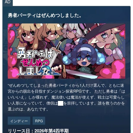
AD
勇者パーティはぜんめつしました。
“ぜんめつ”してしまった勇者パーティから1人だけ選んで、ともに迷
宮からの脱出を目指すダンジョン探索RPGです。 ただし勇者は「は
い/いいえ」しか喋れず、魔法使いは魔法が使えず、戦士は可愛らし
い人形になっていて、僧侶は██を崇拝しています。誰を救うのかを
選ぶのは、あなたです。
インディー
RPG
リリース日：2026年第4四半期