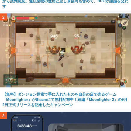
から批判意見。違法薬物の使用と思しき描写も含めて、BPOが議論を交わ
す
2
【無料】ダンジョン探索で手に入れたものを自分の店で売るゲーム
『Moonlighter』がSteamにて無料配布中！続編『Moonlighter 2』の9月
2日正式リリースを記念したキャンペーン
3