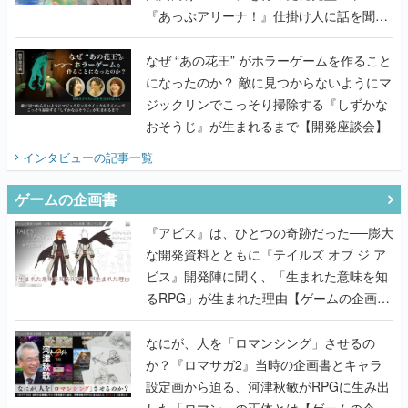
『あっぷアリーナ！』仕掛け人に話を聞い
てみた
なぜ “あの花王” がホラーゲームを作ること
になったのか？ 敵に見つからないようにマ
ジックリンでこっそり掃除する『しずかな
おそうじ』が生まれるまで【開発座談会】
インタビュー
の記事一覧
ゲームの企画書
『アビス』は、ひとつの奇跡だった──膨大
な開発資料とともに『テイルズ オブ ジ ア
ビス』開発陣に聞く、「生まれた意味を知
るRPG」が生まれた理由【ゲームの企画
書】
なにが、人を「ロマンシング」させるの
か？『ロマサガ2』当時の企画書とキャラ
設定画から迫る、河津秋敏がRPGに生み出
した「ロマン」の正体とは【ゲームの企画