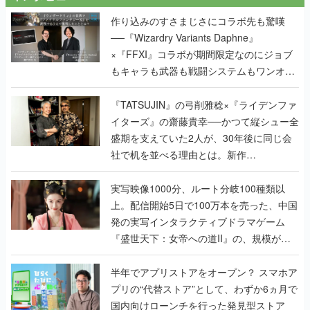
作り込みのすさまじさにコラボ先も驚嘆
──『Wizardry Variants Daphne』
×『FFXI』コラボが期間限定なのにジョブ
もキャラも武器も戦闘システムもワンオフ
で作り込まれた理由を両ディレクターに聞
く
『TATSUJIN』の弓削雅稔×『ライデンファ
イターズ』の齋藤貴幸──かつて縦シュー全
盛期を支えていた2人が、30年後に同じ会
社で机を並べる理由とは。新作
『TATSUJIN EXTREME』で初タッグを組
んだレジェンド2人に訊く開発秘話
実写映像1000分、ルート分岐100種類以
上。配信開始5日で100万本を売った、中国
発の実写インタラクティブドラマゲーム
『盛世天下：女帝への道II』の、規模が違
うこだわりをプロデューサーに聞いた
半年でアプリストアをオープン？ スマホア
プリの“代替ストア”として、わずか6ヵ月で
国内向けローンチを行った発見型ストア