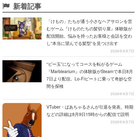
新着記事
「けもの」たちが通う小さなヘアサロンを営
むゲーム『けものたちの髪切り屋』体験版が
配信開始。悩みを持ったお客様と会話を交わ
し“本当に望んでる髪型”を見つけ出す
2026年8月7日
“ビー玉”になってコースを転がるゲーム
『Marblearium』の体験版がSteamで本日8月
7日より配信。Lo-Fiビートに乗って奇妙な空
間を探検
2026年8月7日
VTuber・ばあちゃるさんが引退を発表。時期
などの詳細は8月9日15時からの配信で説明
2026年8月7日