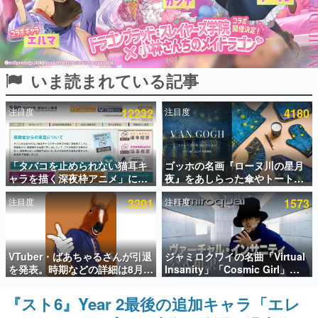
インタビュー
連載・特集一覧
いま読まれている記事
殿堂入り記事
SNS拡散数が数千以上！ ページビュー数万以上！ などな
ど。多くの人々に読まれた、電ファミ渾身の“殿堂入り”記
注目度
12232
注目度
4180
事をまとめました。
ゲームの企画書
名作ゲームクリエイターの方々に製作時のエピソードをお
聞きし、ヒットする企画（ゲーム）とは何か？を探ってい
「タバコを止められない猫耳キ
ゴッホの名画『ローヌ川の星月
きます。
ャラを描く深夜枠アニメ」に視
夜』をあしらった傘やトートバ
聴者の一部から批判意見。違法
ッグなどが登場。8月7日21時よ
赫本
注目度
3201
注目度
1573
薬物の使用と思しき描写も含め
り2日間限定で予約販売
この物語を解いてはいけない。『赫本』は、〈試験問題〉
て、BPOが議論を交わす
の形をした短編ホラー小説集です。
新世代に訊く
VTuber・ばあちゃるさんが引退
ジャミロクワイの名曲「Virtual
これからのデジタルゲーム市場を担う若きクリエイター達
を発表。時期などの詳細は8月9
Insanity」「Cosmic Girl」
の姿を追い、彼らのルーツと情熱を探っていきます。
日15時からの配信で説明
「Canned Heat」公式日本語字
幕付きMVがいきなり公開！
『スト6』Year 2最後の追加キャラ「エレ
ゲーム世代の作家たち
「SUMMER SONIC 2026」での
ゲームに多大な影響を受けた作家さんに取材し、ゲームが