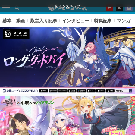
広告をスキップ
赫本
動画
殿堂入り記事
インタビュー
特集記事
マンガ
ピックアップ
電ファミのいま読まれている記事ランキング
アプリセール情報