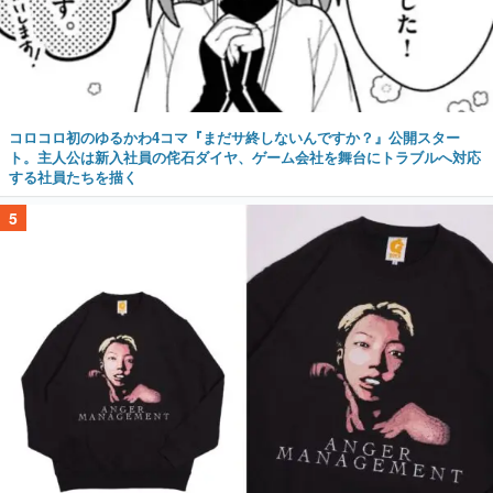
コロコロ初のゆるかわ4コマ『まだサ終しないんですか？』公開スター
ト。主人公は新入社員の侘石ダイヤ、ゲーム会社を舞台にトラブルへ対応
する社員たちを描く
5