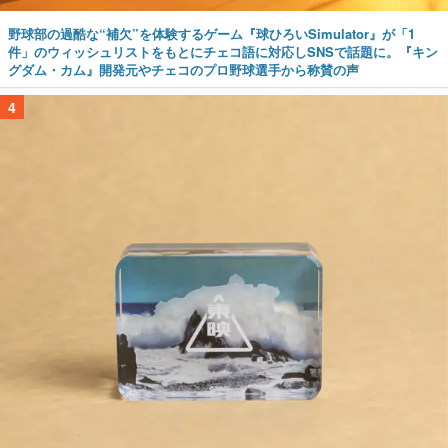
野球部の過酷な“補欠”を体験するゲーム『球ひろいSimulator』が「1
件」のウィッシュリストをもとにチェコ語に対応しSNSで話題に。『キン
グダム・カム』開発元やチェコのプロ野球選手から称賛の声
4