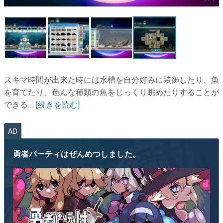
マンガ
女性向け
アプリレビュー
その他
スキマ時間が出来た時には水槽を自分好みに装飾したり、魚
を育てたり、色んな種類の魚をじっくり眺めたりすることが
電ファミニコゲーマーとは？
できる...
[続きを読む]
運営：株式会社マレ
AD
勇者パーティはぜんめつしました。