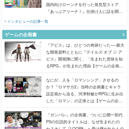
国内向けローンチを行った発見型ストア
『あっぷアリーナ！』仕掛け人に話を聞い
てみた
インタビュー
の記事一覧
ゲームの企画書
『アビス』は、ひとつの奇跡だった──膨大
な開発資料とともに『テイルズ オブ ジ ア
ビス』開発陣に聞く、「生まれた意味を知
るRPG」が生まれた理由【ゲームの企画
書】
なにが、人を「ロマンシング」させるの
か？『ロマサガ2』当時の企画書とキャラ
設定画から迫る、河津秋敏がRPGに生み出
した「ロマン」の正体とは【ゲームの企画
書】
『ガンパレ』の企画書、ついに公開━初代
PSの伝説的タイトルは、なぜ生まれたの
か？そして『LOOP8』へ受け継がれたもの