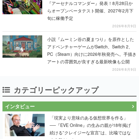
『アーセナルコマンダー』発表！8月28日か
らオープンベータテスト開催、2027年2月下
旬に稼働予定
2026年8月9日
小説『ムーミン谷の夏まつり』を原作とした
アドベンチャーゲームがSwitch、Switch 2、
PC（Steam）向けに2026年秋発売へ。手描き
アートの雰囲気が良すぎる最新映像も公開
2026年8月9日
カテゴリーピックアップ
インタビュー
「現実より意味のある仮想世界を作る」
──『EVE Online』の生みの親が18年掲げ
続ける”クレイジーな宣言”は、比喩ではな