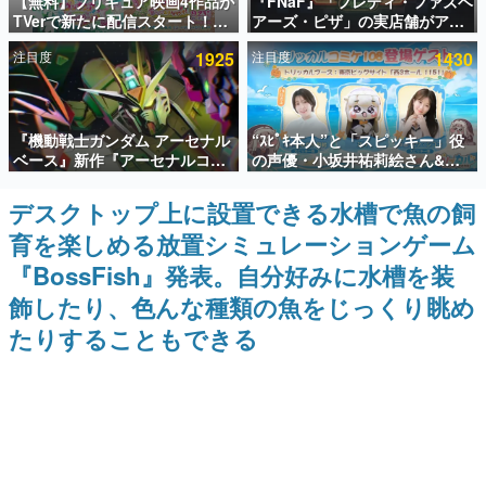
【無料】プリキュア映画4作品が
『FNaF』「フレディ・ファズベ
TVerで新たに配信スタート！な
アーズ・ピザ」の実店舗がアメ
インタビュー
んと2018年～2024年の映画ほぼ
リカの商業施設「American
注目度
1925
注目度
1430
すべてが見放題に、ぶっちゃけ
Dream」に2027年オープン！
連載・特集一覧
ありえないラインナップ
ScottGamesとの共同開発、食
事だけでなくステージショーや
没入型のホラー体験も楽しめる
殿堂入り記事
『機動戦士ガンダム アーセナル
“ｽﾋﾟｷ本人”と「スピッキー」役
SNS拡散数が数千以上！ ページビュー数万以上！ などな
ど。多くの人々に読まれた、電ファミ渾身の“殿堂入り”記
ベース』新作『アーセナルコマ
の声優・小坂井祐莉絵さん&パ
事をまとめました。
ンダー』発表！8月28日からオ
ク・シユンさんが集結。コミケ
ープンベータテスト開催、2027
108『トリッカル』ブースの登
デスクトップ上に設置できる水槽で魚の飼
ゲームの企画書
年2月下旬に稼働予定
場ゲストが発表
名作ゲームクリエイターの方々に製作時のエピソードをお
育を楽しめる放置シミュレーションゲーム
聞きし、ヒットする企画（ゲーム）とは何か？を探ってい
きます。
『BossFish』発表。自分好みに水槽を装
赫本
飾したり、色んな種類の魚をじっくり眺め
この物語を解いてはいけない。『赫本』は、〈試験問題〉
たりすることもできる
の形をした短編ホラー小説集です。
新世代に訊く
これからのデジタルゲーム市場を担う若きクリエイター達
の姿を追い、彼らのルーツと情熱を探っていきます。
ゲーム世代の作家たち
ゲームに多大な影響を受けた作家さんに取材し、ゲームが