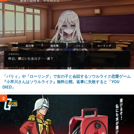
「パリィ」や「ローリング」で女の子と会話するソウルライク恋愛ゲーム
『小早川さんはソウルライク』無料公開。返事に失敗すると「YOU
DIED」
2