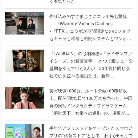
く本気だった
作り込みのすさまじさにコラボ先も驚嘆
──『Wizardry Variants Daphne』
×『FFXI』コラボが期間限定なのにジョブ
もキャラも武器も戦闘システムもワンオフ
で作り込まれた理由を両ディレクターに聞
く
『TATSUJIN』の弓削雅稔×『ライデンファ
イターズ』の齋藤貴幸──かつて縦シュー全
盛期を支えていた2人が、30年後に同じ会
社で机を並べる理由とは。新作
『TATSUJIN EXTREME』で初タッグを組
んだレジェンド2人に訊く開発秘話
実写映像1000分、ルート分岐100種類以
上。配信開始5日で100万本を売った、中国
発の実写インタラクティブドラマゲーム
『盛世天下：女帝への道II』の、規模が違
うこだわりをプロデューサーに聞いた
半年でアプリストアをオープン？ スマホア
プリの“代替ストア”として、わずか6ヵ月で