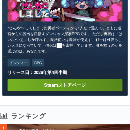
“ぜんめつ”してしまった勇者パーティから1人だけ選んで、ともに迷
宮からの脱出を目指すダンジョン探索RPGです。 ただし勇者は「は
い/いいえ」しか喋れず、魔法使いは魔法が使えず、戦士は可愛らし
い人形になっていて、僧侶は██を崇拝しています。誰を救うのかを
選ぶのは、あなたです。
インディー
RPG
リリース日：2026年第4四半期
Steamストアページ
ランキング
1