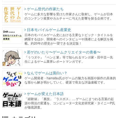
ゲーム世代の作家たち
ゲームに多大な影響を受けた作家さんに取材し、ゲームが日本
のコンテンツ産業やカルチャーに与えた影響を探る企画です。
日本モバイルゲーム産業史
日本のモバイルゲーム史における主要なトピック・タイトルを
網羅するほか、開発者へのインタビューや識者による解説を掲
載。約20年の歴史が一望できる決定版！
若ゲのいたり〜ゲームクリエイターの青春〜
『うつヌケ』『ペンと箸』等で知られるマンガ家・田中圭一先
生によるゲーム業界レポートマンガです。
なんでゲームは面白い？
ゲーム開発者・hamatsu氏がゲームの魅力を画面や操作の具体的
な形から解き明かしていく、硬派で骨太な評論連載です。
ゲームが変えた日本語
「経験値」「裏技」「ラスボス」… ゲームにまつわる言葉の起
源や用法の変遷を、コンピューター文化史研究家・タイニーP氏
が徹底調査。