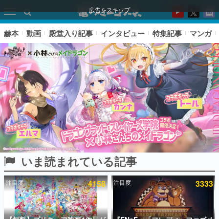
広告をスキップ
赫本
動画
殿堂入り記事
インタビュー
特集記事
マンガ
いま読まれている記事
ピックアップ
注目度
4158
注目度
3333
電ファミのいま読まれている記事ランキング
アプリセール情報