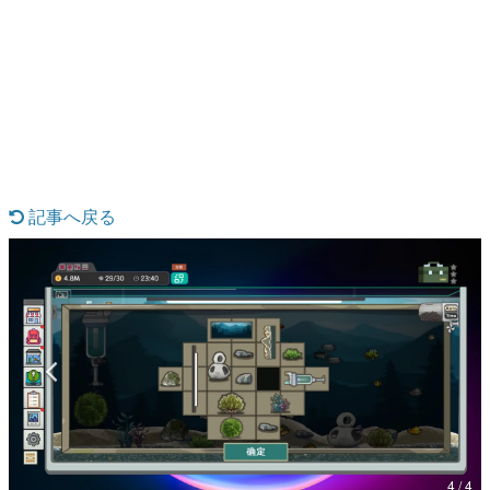
日本のコンテンツ産業やカルチャーに与えた影響を探る企
画です。
日本モバイルゲーム産業史
日本のモバイルゲーム史における主要なトピック・タイト
ルを網羅するほか、開発者へのインタビューや識者による
解説を掲載。約20年の歴史が一望できる決定版！
若ゲのいたり〜ゲームクリエイターの青春〜
『うつヌケ』『ペンと箸』等で知られるマンガ家・田中圭
一先生によるゲーム業界レポートマンガです。
記事へ戻る
なんでゲームは面白い？
ゲーム開発者・hamatsu氏がゲームの魅力を画面や操作の
具体的な形から解き明かしていく、硬派で骨太な評論連載
です。
ゲームが変えた日本語
「経験値」「裏技」「ラスボス」… ゲームにまつわる言葉
の起源や用法の変遷を、コンピューター文化史研究家・タ
イニーP氏が徹底調査。
カテゴリ
4 / 4
特集記事