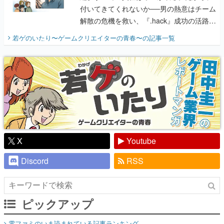
付いてきてくれないか──男の熱意はチーム
解散の危機を救い、『.hack』成功の活路を
開く。業界の快男児・松山 洋に流れる血は
若ゲのいたり〜ゲームクリエイターの青春〜
の記事一覧
『少年ジャンプ』色だった【若ゲのいた
り】
X
Youtube
Discord
RSS
ピックアップ
電ファミのいま読まれている記事ランキング