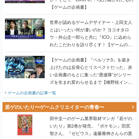
【ゲームの企画書】
世界が認めるゲームデザイナー・上田文人
とはいったい何が凄いのか？ ヨコオタロ
ウ・外山圭一郎らと共に『ICO』に込めら
れたこだわりを語り尽くす！【ゲームの企
画書】
【ゲームの企画書】『ペルソナ3』を築き
上げたのは反骨心とリスペクトだった。赤
い企画書のもとに集った“愚連隊”がシリー
ズを生まれ変わらせるまで【橋野桂インタ
ビュー】
ゲームの企画書
の記事一覧
若ゲのいたり〜ゲームクリエイターの青春〜
田中圭一のゲーム業界取材マンガ『若ゲの
いたり』第2巻が発売。『ポケモン』田尻
智さん、『ゼビウス』遠藤雅伸さんらの貴