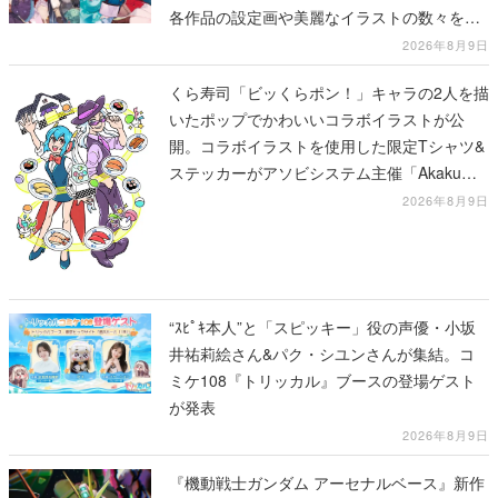
各作品の設定画や美麗なイラストの数々をふ
んだんに収録
2026年8月9日
くら寿司「ビッくらポン！」キャラの2人を描
いたポップでかわいいコラボイラストが公
開。コラボイラストを使用した限定Tシャツ&
ステッカーがアソビシステム主催「Akaku
展」にて販売へ
2026年8月9日
“ｽﾋﾟｷ本人”と「スピッキー」役の声優・小坂
井祐莉絵さん&パク・シユンさんが集結。コ
ミケ108『トリッカル』ブースの登場ゲスト
が発表
2026年8月9日
『機動戦士ガンダム アーセナルベース』新作