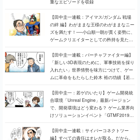
重なエピソードを収録
【田中圭一連載：アイマス/ガンダム 戦場
の絆 編】わがままな王様のわがままなニー
ズを満たす！──小山順一朗が貫く姿勢に、
ゲームクリエイターとしての矜持を見た
【若ゲのいたり最終回】
【田中圭一連載：バーチャファイター編】
「新しい3D表現のために、軍事技術を採り
入れたい」世界情勢を味方につけて、ゲー
ムに革命をもたらした鈴木 裕の功績【若ゲ
のいたり】
【田中圭一：若ゲのいたり】ゲーム開発統
合環境「Unreal Engine」最新バージョン
で、開発環境はどう変わる？ ゲーム業界向
けソリューションイベント「GTMF2019」
に行って、より理解を深めよう【PR】
【田中圭一連載：サイバーコネクトツー
編】すべての責任はオレが取る。だから、