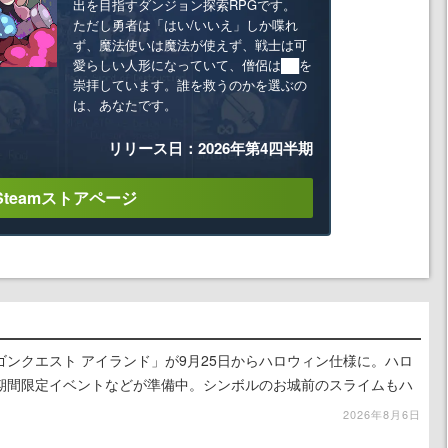
出を目指すダンジョン探索RPGです。
ただし勇者は「はい/いいえ」しか喋れ
ず、魔法使いは魔法が使えず、戦士は可
愛らしい人形になっていて、僧侶は██を
崇拝しています。誰を救うのかを選ぶの
は、あなたです。
リリース日：2026年第4四半期
Steamストアページ
ンクエスト アイランド」が9月25日からハロウィン仕様に。ハロ
期間限定イベントなどが準備中。シンボルのお城前のスライムもハ
2026年8月6日