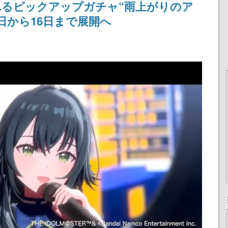
れるピックアップガチャ“雨上がりのア
定
される予定
産で登場、過去に発売し
たグッズの再販も
日から16日まで展開へ