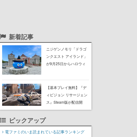
新着記事
ニジゲンノモリ「ドラゴ
ンクエスト アイランド」
が9月25日からハロウィ
ン仕様に。ハロウィン限
定チケットや期間限定イ
ベントなどが準備中。シ
【基本プレイ無料】『デ
ンボルのお城前のスライ
ィビジョン リサージェン
ムもハロウィン風に
ス』Steam版が配信開
始。『ディビジョン』シ
リーズのモバイル向けル
ピックアップ
ートシューター
電ファミのいま読まれている記事ランキング