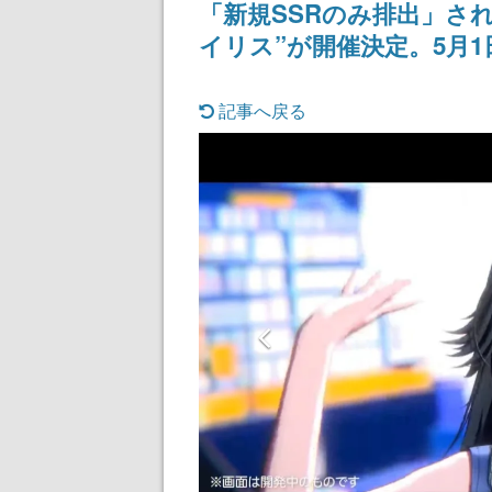
「新規SSRのみ排出」さ
記念したキャンペーン
けにリリース予
イリス”が開催決定。5月1
記事へ戻る