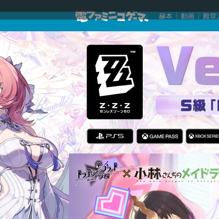
赫本
動画
殿堂