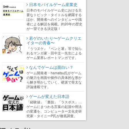
日本モバイルゲーム産業史
日本のモバイルゲーム史における主
要なトピック・タイトルを網羅する
ほか、開発者へのインタビューや識
者による解説を掲載。約20年の歴史
が一望できる決定版！
若ゲのいたり〜ゲームクリエ
イターの青春〜
『うつヌケ』『ペンと箸』等で知ら
れるマンガ家・田中圭一先生による
ゲーム業界レポートマンガです。
なんでゲームは面白い？
ゲーム開発者・hamatsu氏がゲーム
の魅力を画面や操作の具体的な形か
ら解き明かしていく、硬派で骨太な
評論連載です。
ゲームが変えた日本語
「経験値」「裏技」「ラスボス」…
ゲームにまつわる言葉の起源や用法
の変遷を、コンピューター文化史研
究家・タイニーP氏が徹底調査。