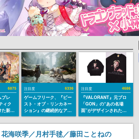
6875
6336
4686
注目度
注目度
ムブレ
ゲームフリーク、『ビー
『VALORANT』元プロ
ティク
スト・オブ・リンカネー
「GON」の“あの名場
けた新作
ション』の継続的なアプ
面”がデザインされた新
en
デ方針を表明。ユーザー
作グッズが本日8月5日よ
に発売
からの意見を真摯に受け
り期間限定で発売。Tシ
m）、
止めて対応へ。修正パッ
ャツやコインケース、ア
』花海咲季／月村手毬／藤田ことねの
itch向
チは約1週間以内に配信
クキーなどが全品受注生