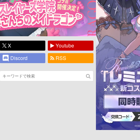
X
Youtube
Discord
RSS