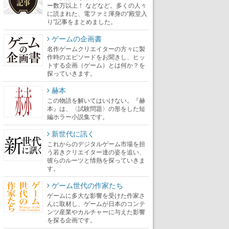
ー数万以上！ などなど。多くの人々
に読まれた、電ファミ渾身の“殿堂入
り”記事をまとめました。
ゲームの企画書
名作ゲームクリエイターの方々に製
作時のエピソードをお聞きし、ヒッ
トする企画（ゲーム）とは何か？を
探っていきます。
赫本
この物語を解いてはいけない。『赫
本』は、〈試験問題〉の形をした短
編ホラー小説集です。
新世代に訊く
これからのデジタルゲーム市場を担
う若きクリエイター達の姿を追い、
彼らのルーツと情熱を探っていきま
す。
ゲーム世代の作家たち
ゲームに多大な影響を受けた作家さ
んに取材し、ゲームが日本のコンテ
ンツ産業やカルチャーに与えた影響
を探る企画です。