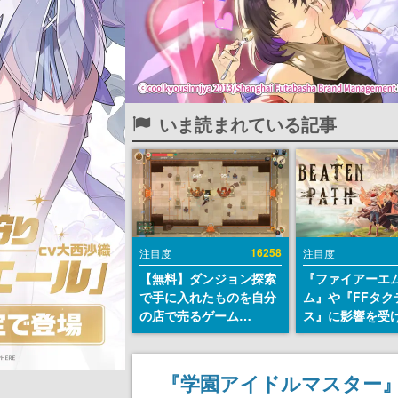
いま読まれている記事
16258
注目度
注目度
【無料】ダンジョン探索
『ファイアーエ
で手に入れたものを自分
ム』や『FFタク
の店で売るゲーム
ス』に影響を受
『Moonlighter』が
戦略RPG『Beat
Steamにて無料配布中！
Path』2027年
続編『Moonlighter 2』
へ。PC（Stea
『学園アイドルマスター
の9月2日正式リリースを
PS5、Xbox、Sw