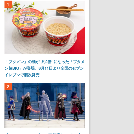
1
「ブタメン」の麺が“約4倍”になった「ブタメ
ン超BIG」が登場。8月11日より全国のセブン
イレブンで順次発売
2