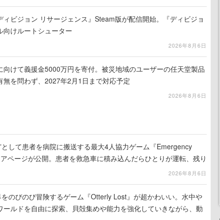
ィビジョン リサージェンス』Steam版が配信開始。『ディビジョ
ル向けルートシューター
2026年8月6日
に向けて義援金5000万円を寄付。被災地域のユーザーの任天堂製品
無を問わず、2027年2月1日まで対応予定
2026年8月6日
として患者を病院に搬送する最大4人協力ゲーム『Emergency
eamストアページが公開。患者を救急車に積み込んだらひとりが運転、残り
の命を繋げ
2026年8月6日
をのびのび冒険するゲーム『Otterly Lost』が超かわいい。水中や
ワールドを自由に探索、貝殻集めや能力を強化していきながら、動
ていく