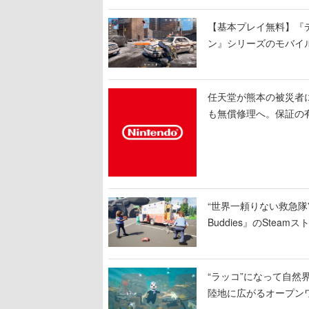
【基本プレイ無料】『デ
ン』シリーズのモバイ
任天堂が熊本の被災者
も無償修理へ。保証の有
“世界一頼りない救急隊”
Buddies』のSt
のクルーは後部で患者
“ラッコ”になって自然界
陸地に広がるオープン
物たちの依頼を達成し