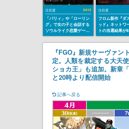
8415
注目度
注目度
「パリィ」や「ローリン
フロム新作『ダ
グ」で女の子と会話する
ッド』ネットワ
ソウルライク恋愛ゲーム
トの当選結果が8
『小早川さんはソウルラ
時に発表。応募
イク』無料公開。返事に
マイページから
失敗すると「YOU
能、テスト実施は
『FGO』新規サーヴァン
DIED」
日～24日
定。人類を裁定する大天使
ショカ王」も追加。新章
と20時より配信開始
記事へ戻る