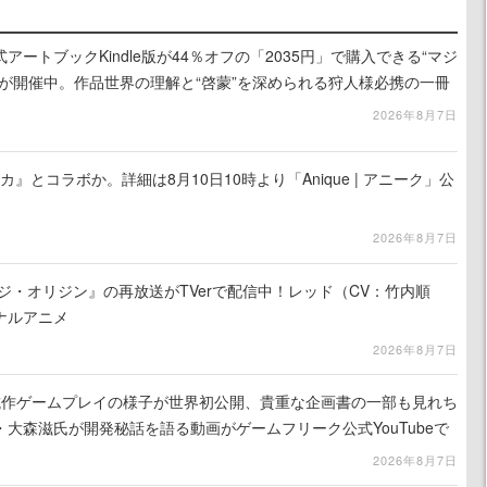
ートブックKindle版が44％オフの「2035円」で購入できる“マジ
が開催中。作品世界の理解と“啓蒙”を深められる狩人様必携の一冊
2026年8月7日
カ』とコラボか。詳細は8月10日10時より「Anique | アニーク」公
2026年8月7日
ジ・オリジン』の再放送がTVerで配信中！レッド（CV：竹内順
ナルアニメ
2026年8月7日
』試作ゲームプレイの様子が世界初公開、貴重な企画書の一部も見れち
大森滋氏が開発秘話を語る動画がゲームフリーク公式YouTubeで
2026年8月7日