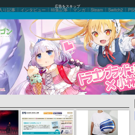
広告をスキップ
入り記事
インタビュー
特集記事
マンガ
Steam
Switch2
PS