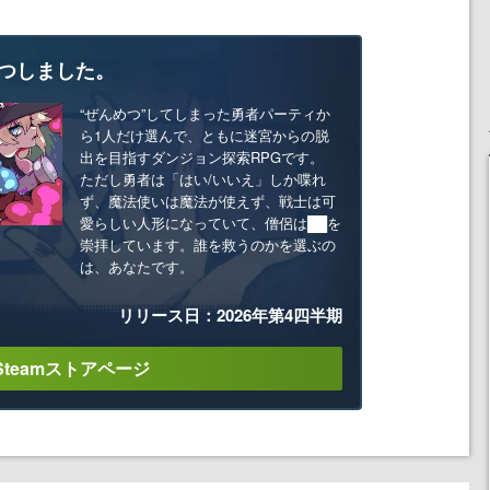
つしました。
“ぜんめつ”してしまった勇者パーティか
ら1人だけ選んで、ともに迷宮からの脱
出を目指すダンジョン探索RPGです。
ただし勇者は「はい/いいえ」しか喋れ
ず、魔法使いは魔法が使えず、戦士は可
愛らしい人形になっていて、僧侶は██を
崇拝しています。誰を救うのかを選ぶの
は、あなたです。
リリース日：2026年第4四半期
Steamストアページ