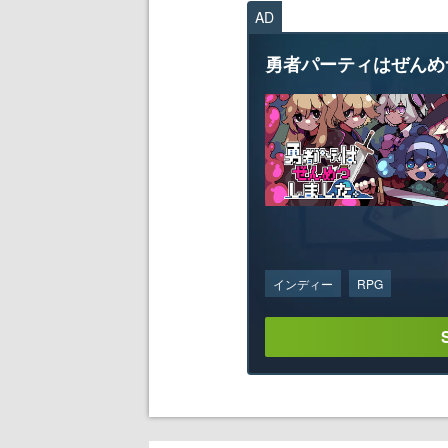
AD
勇者パーティはぜんめ
インディー
RPG