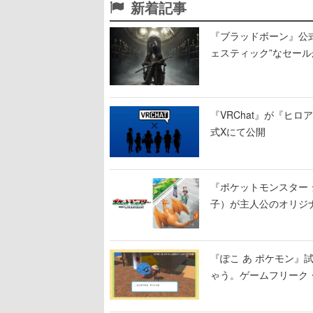
新着記事
『ブラッドボーン』公式ア
ェスティック”なセール
『VRChat』が『ヒロア
式Xにて公開
『ポケットモンスター 
子）が主人公のオリジ
『ぽこ あ ポケモン
ゃう。ゲームフリーク・
公開中