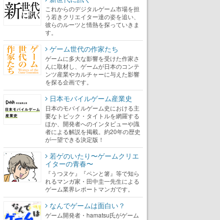
これからのデジタルゲーム市場を担
う若きクリエイター達の姿を追い、
彼らのルーツと情熱を探っていきま
す。
ゲーム世代の作家たち
ゲームに多大な影響を受けた作家さ
んに取材し、ゲームが日本のコンテ
ンツ産業やカルチャーに与えた影響
を探る企画です。
日本モバイルゲーム産業史
日本のモバイルゲーム史における主
要なトピック・タイトルを網羅する
ほか、開発者へのインタビューや識
者による解説を掲載。約20年の歴史
が一望できる決定版！
若ゲのいたり〜ゲームクリエ
イターの青春〜
『うつヌケ』『ペンと箸』等で知ら
れるマンガ家・田中圭一先生による
ゲーム業界レポートマンガです。
なんでゲームは面白い？
ゲーム開発者・hamatsu氏がゲーム