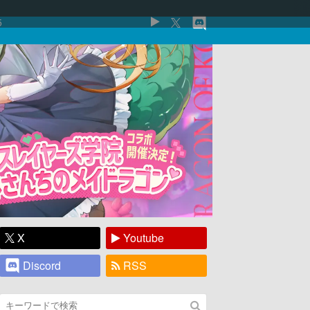
5
X
Youtube
Discord
RSS