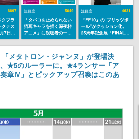
6897
5049
4631
注目度
注目度
スクブラ
「タバコを止められない
『FF10』の“ブリッツボ
ークテス
猫耳キャラを描く深夜枠
ール”がクッション化。
月7日22
アニメ」に視聴者の一部
25周年記念展「FINAL
サイトの
から批判意見。違法薬物
FANTASY X MUSEUM-
確認可
の使用と思しき描写も含
幻光の記憶-」のグッズ情
8月21
めて、BPOが議論を交わ
報が一部公開
ト「メタトロン・ジャンヌ」が登場決
す
、★5のルーラーに。★4ランサー「ア
「奏章Ⅳ」とピックアップ召喚はこのあ