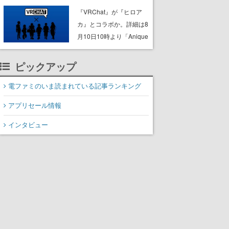
ック”なセールが開催中。
『VRChat』が『ヒロア
作品世界の理解と“啓蒙”を
カ』とコラボか。詳細は8
深められる狩人様必携の
月10日10時より「Anique
一冊
| アニーク」公式Xにて公
開
ピックアップ
電ファミのいま読まれている記事ランキング
アプリセール情報
インタビュー