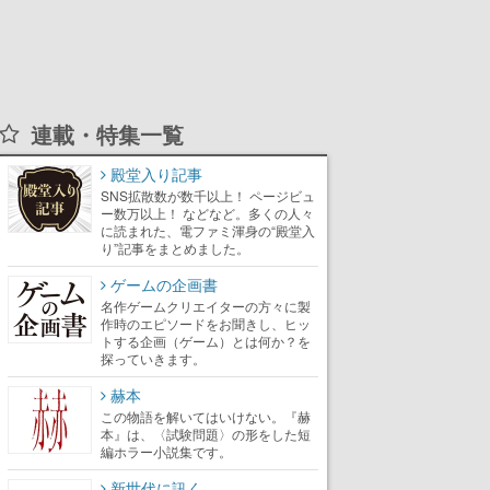
連載・特集一覧
殿堂入り記事
SNS拡散数が数千以上！ ページビュ
ー数万以上！ などなど。多くの人々
に読まれた、電ファミ渾身の“殿堂入
り”記事をまとめました。
ゲームの企画書
名作ゲームクリエイターの方々に製
作時のエピソードをお聞きし、ヒッ
トする企画（ゲーム）とは何か？を
探っていきます。
赫本
この物語を解いてはいけない。『赫
本』は、〈試験問題〉の形をした短
編ホラー小説集です。
新世代に訊く