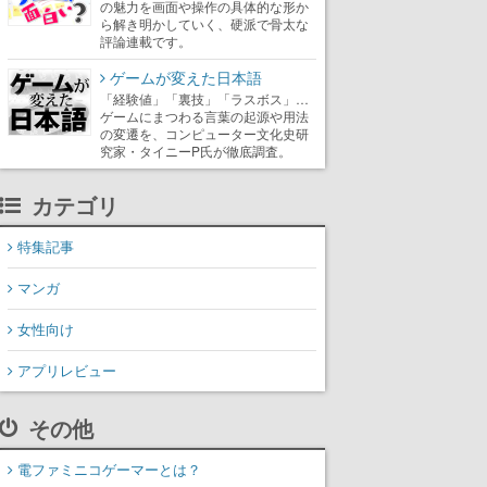
の魅力を画面や操作の具体的な形か
ら解き明かしていく、硬派で骨太な
評論連載です。
ゲームが変えた日本語
「経験値」「裏技」「ラスボス」…
ゲームにまつわる言葉の起源や用法
の変遷を、コンピューター文化史研
究家・タイニーP氏が徹底調査。
カテゴリ
特集記事
マンガ
女性向け
アプリレビュー
その他
電ファミニコゲーマーとは？