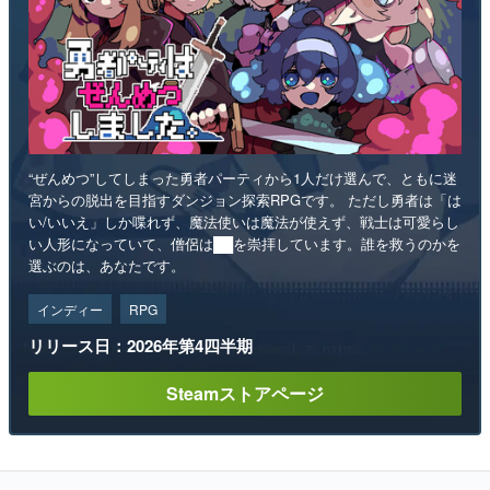
“ぜんめつ”してしまった勇者パーティから1人だけ選んで、ともに迷
宮からの脱出を目指すダンジョン探索RPGです。 ただし勇者は「は
い/いいえ」しか喋れず、魔法使いは魔法が使えず、戦士は可愛らし
い人形になっていて、僧侶は██を崇拝しています。誰を救うのかを
選ぶのは、あなたです。
インディー
RPG
リリース日：2026年第4四半期
Steamストアページ