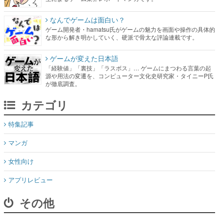
なんでゲームは面白い？
ゲーム開発者・hamatsu氏がゲームの魅力を画面や操作の具体的
な形から解き明かしていく、硬派で骨太な評論連載です。
ゲームが変えた日本語
「経験値」「裏技」「ラスボス」… ゲームにまつわる言葉の起
源や用法の変遷を、コンピューター文化史研究家・タイニーP氏
が徹底調査。
カテゴリ
特集記事
マンガ
女性向け
アプリレビュー
その他