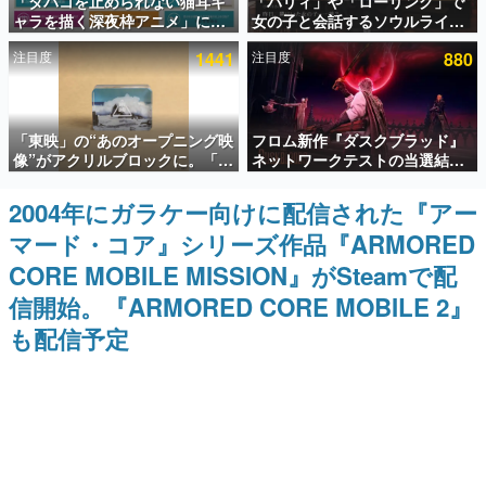
「タバコを止められない猫耳キ
「パリィ」や「ローリング」で
ャラを描く深夜枠アニメ」に視
女の子と会話するソウルライク
インタビュー
聴者の一部から批判意見。違法
恋愛ゲーム『小早川さんはソウ
注目度
1441
注目度
880
薬物の使用と思しき描写も含め
ルライク』無料公開。返事に失
連載・特集一覧
て、BPOが議論を交わす
敗すると「YOU DIED」
殿堂入り記事
「東映」の“あのオープニング映
フロム新作『ダスクブラッド』
SNS拡散数が数千以上！ ページビュー数万以上！ などな
ど。多くの人々に読まれた、電ファミ渾身の“殿堂入り”記
像”がアクリルブロックに。「東
ネットワークテストの当選結果
事をまとめました。
映ヒストリカル グッズコレクシ
が8月7日22時に発表。応募サイ
ョン」が8月下旬より発売
トのマイページから確認可能、
2004年にガラケー向けに配信された『アー
ゲームの企画書
テスト実施は8月21日～24日
名作ゲームクリエイターの方々に製作時のエピソードをお
マード・コア』シリーズ作品『ARMORED
聞きし、ヒットする企画（ゲーム）とは何か？を探ってい
きます。
CORE MOBILE MISSION』がSteamで配
赫本
信開始。『ARMORED CORE MOBILE 2』
この物語を解いてはいけない。『赫本』は、〈試験問題〉
も配信予定
の形をした短編ホラー小説集です。
新世代に訊く
これからのデジタルゲーム市場を担う若きクリエイター達
の姿を追い、彼らのルーツと情熱を探っていきます。
ゲーム世代の作家たち
ゲームに多大な影響を受けた作家さんに取材し、ゲームが