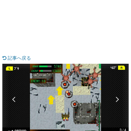
日本のコンテンツ産業やカルチャーに与えた影響を探る企
画です。
日本モバイルゲーム産業史
日本のモバイルゲーム史における主要なトピック・タイト
ルを網羅するほか、開発者へのインタビューや識者による
解説を掲載。約20年の歴史が一望できる決定版！
若ゲのいたり〜ゲームクリエイターの青春〜
『うつヌケ』『ペンと箸』等で知られるマンガ家・田中圭
一先生によるゲーム業界レポートマンガです。
記事へ戻る
なんでゲームは面白い？
ゲーム開発者・hamatsu氏がゲームの魅力を画面や操作の
具体的な形から解き明かしていく、硬派で骨太な評論連載
です。
ゲームが変えた日本語
「経験値」「裏技」「ラスボス」… ゲームにまつわる言葉
の起源や用法の変遷を、コンピューター文化史研究家・タ
イニーP氏が徹底調査。
カテゴリ
3 / 4
特集記事