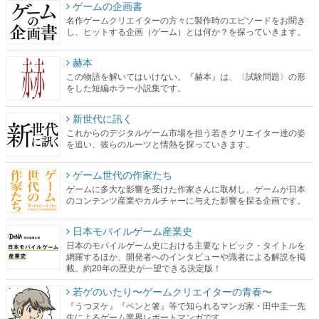
ゲームの企画書
名作ゲームクリエイターの方々に製作時のエピソードをお聞き
し、ヒットする企画（ゲーム）とは何か？を探っていきます。
赫本
この物語を解いてはいけない。『赫本』は、〈試験問題〉の形
をした短編ホラー小説集です。
新世代に訊く
これからのデジタルゲーム市場を担う若きクリエイター達の姿
を追い、彼らのルーツと情熱を探っていきます。
ゲーム世代の作家たち
ゲームに多大な影響を受けた作家さんに取材し、ゲームが日本
のコンテンツ産業やカルチャーに与えた影響を探る企画です。
日本モバイルゲーム産業史
日本のモバイルゲーム史における主要なトピック・タイトルを
網羅するほか、開発者へのインタビューや識者による解説を掲
載。約20年の歴史が一望できる決定版！
若ゲのいたり〜ゲームクリエイターの青春〜
『うつヌケ』『ペンと箸』等で知られるマンガ家・田中圭一先
生によるゲーム業界レポートマンガです。