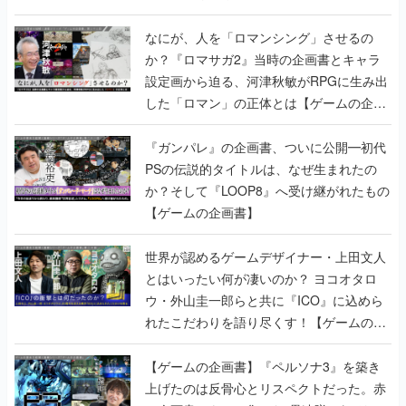
書】
なにが、人を「ロマンシング」させるの
か？『ロマサガ2』当時の企画書とキャラ
設定画から迫る、河津秋敏がRPGに生み出
した「ロマン」の正体とは【ゲームの企画
書】
『ガンパレ』の企画書、ついに公開━初代
PSの伝説的タイトルは、なぜ生まれたの
か？そして『LOOP8』へ受け継がれたもの
【ゲームの企画書】
世界が認めるゲームデザイナー・上田文人
とはいったい何が凄いのか？ ヨコオタロ
ウ・外山圭一郎らと共に『ICO』に込めら
れたこだわりを語り尽くす！【ゲームの企
画書】
【ゲームの企画書】『ペルソナ3』を築き
上げたのは反骨心とリスペクトだった。赤