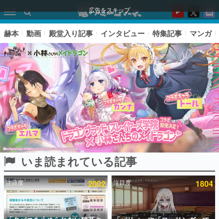
広告をスキップ
赫本
動画
殿堂入り記事
インタビュー
特集記事
マンガ
いま読まれている記事
ピックアップ
注目度
2002
注目度
1804
電ファミのいま読まれている記事ランキング
アプリセール情報