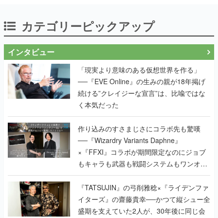
カテゴリーピックアップ
インタビュー
「現実より意味のある仮想世界を作る」
──『EVE Online』の生みの親が18年掲げ
続ける”クレイジーな宣言”は、比喩ではな
く本気だった
作り込みのすさまじさにコラボ先も驚嘆
──『Wizardry Variants Daphne』
×『FFXI』コラボが期間限定なのにジョブ
もキャラも武器も戦闘システムもワンオフ
で作り込まれた理由を両ディレクターに聞
く
『TATSUJIN』の弓削雅稔×『ライデンファ
イターズ』の齋藤貴幸──かつて縦シュー全
盛期を支えていた2人が、30年後に同じ会