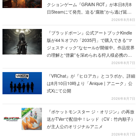
クションゲーム『GRAIN ROT』が本日8月8
日Steamにて発売。迫る“腐敗”から逃げ延
び、持ち帰った家具で基地を再建
2026年8月8日
『ブラッドボーン』公式アートブックKindle
版が44％オフの「2035円」で購入できる“マ
ジェスティック”なセールが開催中。作品世界
の理解と“啓蒙”を深められる狩人様必携の一
冊
2026年8月7日
『VRChat』が『ヒロアカ』とコラボか。詳細
は8月10日10時より「Anique | アニーク」公
式Xにて公開
2026年8月7日
『ポケットモンスター ジ・オリジン』の再放
送がTVerで配信中！レッド（CV：竹内順子）
が主人公のオリジナルアニメ
2026年8月7日