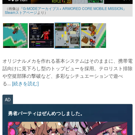
（画像は
『G-MODEアーカイブス+ ARMORED CORE MOBILE MISSION』
マンガ
Steamストアページ
より）
女性向け
アプリレビュー
その他
オリジナルメカを作れる基本システムはそのままに、携帯電
電ファミニコゲーマーとは？
話向けに見下ろし型のトップビューを採用。テロリスト排除
運営：株式会社マレ
や空挺部隊の撃破など、多彩なシチュエーションで遊べ
る...
[続きを読む]
AD
勇者パーティはぜんめつしました。