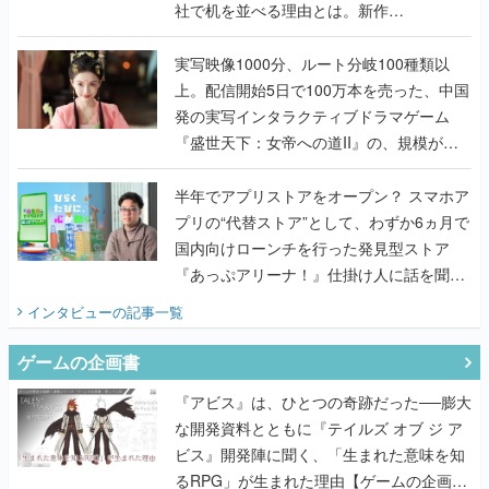
社で机を並べる理由とは。新作
『TATSUJIN EXTREME』で初タッグを組
んだレジェンド2人に訊く開発秘話
実写映像1000分、ルート分岐100種類以
上。配信開始5日で100万本を売った、中国
発の実写インタラクティブドラマゲーム
『盛世天下：女帝への道II』の、規模が違
うこだわりをプロデューサーに聞いた
半年でアプリストアをオープン？ スマホア
プリの“代替ストア”として、わずか6ヵ月で
国内向けローンチを行った発見型ストア
『あっぷアリーナ！』仕掛け人に話を聞い
てみた
インタビュー
の記事一覧
ゲームの企画書
『アビス』は、ひとつの奇跡だった──膨大
な開発資料とともに『テイルズ オブ ジ ア
ビス』開発陣に聞く、「生まれた意味を知
るRPG」が生まれた理由【ゲームの企画