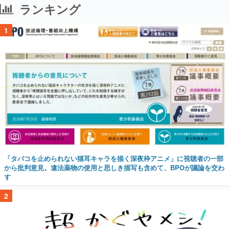
ランキング
1
「タバコを止められない猫耳キャラを描く深夜枠アニメ」に視聴者の一部
から批判意見。違法薬物の使用と思しき描写も含めて、BPOが議論を交わ
す
2