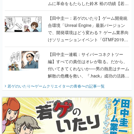
ムに革命をもたらした鈴木 裕の功績【若ゲ
のいたり】
【田中圭一：若ゲのいたり】ゲーム開発統
合環境「Unreal Engine」最新バージョン
で、開発環境はどう変わる？ ゲーム業界向
けソリューションイベント「GTMF2019」
に行って、より理解を深めよう【PR】
【田中圭一連載：サイバーコネクトツー
編】すべての責任はオレが取る。だから、
付いてきてくれないか──男の熱意はチーム
解散の危機を救い、『.hack』成功の活路を
開く。業界の快男児・松山 洋に流れる血は
若ゲのいたり〜ゲームクリエイターの青春〜
の記事一覧
『少年ジャンプ』色だった【若ゲのいた
り】