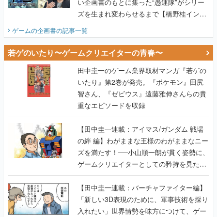
い企画書のもとに集った“愚連隊”がシリー
ズを生まれ変わらせるまで【橋野桂インタ
ビュー】
ゲームの企画書
の記事一覧
若ゲのいたり〜ゲームクリエイターの青春〜
田中圭一のゲーム業界取材マンガ『若ゲの
いたり』第2巻が発売。『ポケモン』田尻
智さん、『ゼビウス』遠藤雅伸さんらの貴
重なエピソードを収録
【田中圭一連載：アイマス/ガンダム 戦場
の絆 編】わがままな王様のわがままなニー
ズを満たす！──小山順一朗が貫く姿勢に、
ゲームクリエイターとしての矜持を見た
【若ゲのいたり最終回】
【田中圭一連載：バーチャファイター編】
「新しい3D表現のために、軍事技術を採り
入れたい」世界情勢を味方につけて、ゲー