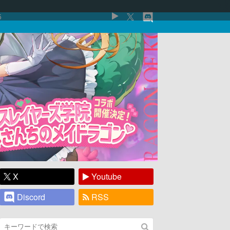
5
X
Youtube
Discord
RSS