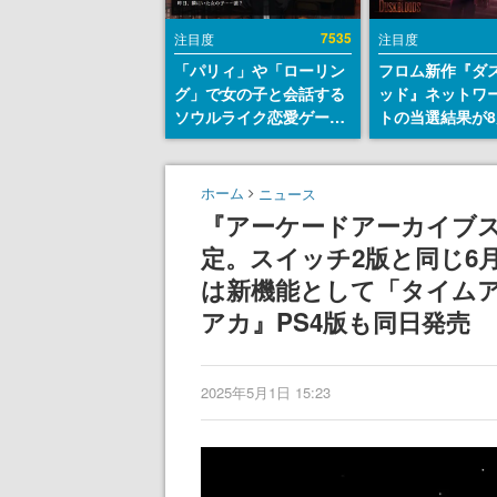
7535
注目度
注目度
「パリィ」や「ローリン
フロム新作『ダ
グ」で女の子と会話する
ッド』ネットワ
ソウルライク恋愛ゲーム
トの当選結果が8
『小早川さんはソウルラ
時に発表。応募
イク』無料公開。返事に
マイページから
失敗すると「YOU
能、テスト実施は
ホーム
ニュース
DIED」
日～24日
『アーケードアーカイブス
定。スイッチ2版と同じ6
は新機能として「タイム
アカ』PS4版も同日発売
2025年5月1日 15:23