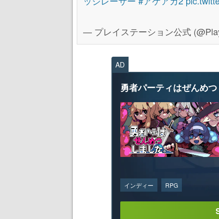
ッジレーサー
#アケアカ2
pic.twi
— プレイステーション公式 (@PlaySt
AD
勇者パーティはぜんめつ
インディー
RPG