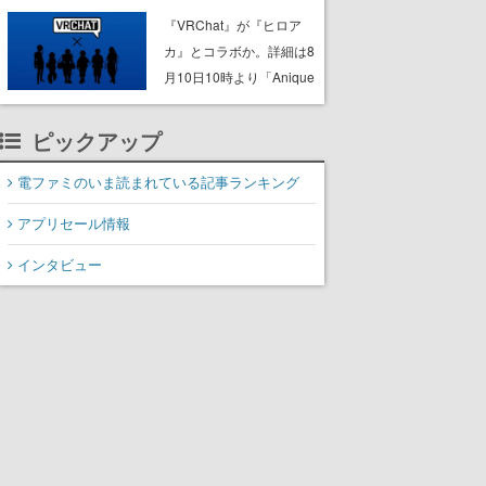
ック”なセールが開催中。
『VRChat』が『ヒロア
作品世界の理解と“啓蒙”を
カ』とコラボか。詳細は8
深められる狩人様必携の
月10日10時より「Anique
一冊
| アニーク」公式Xにて公
開
ピックアップ
電ファミのいま読まれている記事ランキング
アプリセール情報
インタビュー