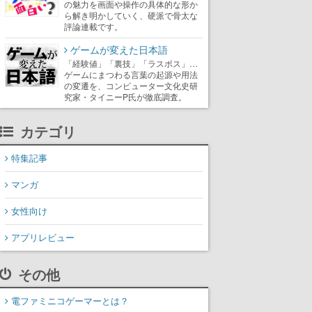
の魅力を画面や操作の具体的な形か
ら解き明かしていく、硬派で骨太な
評論連載です。
ゲームが変えた日本語
「経験値」「裏技」「ラスボス」…
ゲームにまつわる言葉の起源や用法
の変遷を、コンピューター文化史研
究家・タイニーP氏が徹底調査。
カテゴリ
特集記事
マンガ
女性向け
アプリレビュー
その他
電ファミニコゲーマーとは？