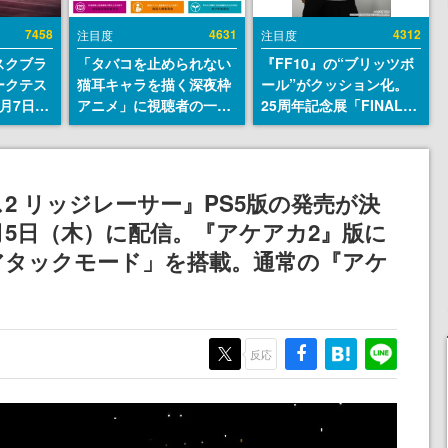
7458
4631
4312
注目度
注目度
スクブラ
「タバコを止められない
『FF10』の“ブリッツボ
ークテス
猫耳キャラを描く深夜枠
ール”がクッション化。
月7日22
アニメ」に視聴者の一部
25周年記念展「FINAL
サイトの
から批判意見。違法薬物
FANTASY X MUSEUM-
確認可
の使用と思しき描写も含
幻光の記憶-」のグッズ情
8月21
めて、BPOが議論を交わ
報が一部公開
す
2 リッジレーサー』PS5版の発売が決
月5日（木）に配信。『アケアカ2』版に
アタックモード」を搭載。通常の『アケ
反応