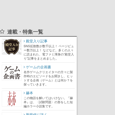
連載・特集一覧
殿堂入り記事
SNS拡散数が数千以上！ ページビュ
ー数万以上！ などなど。多くの人々
に読まれた、電ファミ渾身の“殿堂入
り”記事をまとめました。
ゲームの企画書
名作ゲームクリエイターの方々に製
作時のエピソードをお聞きし、ヒッ
トする企画（ゲーム）とは何か？を
探っていきます。
赫本
この物語を解いてはいけない。『赫
本』は、〈試験問題〉の形をした短
編ホラー小説集です。
新世代に訊く