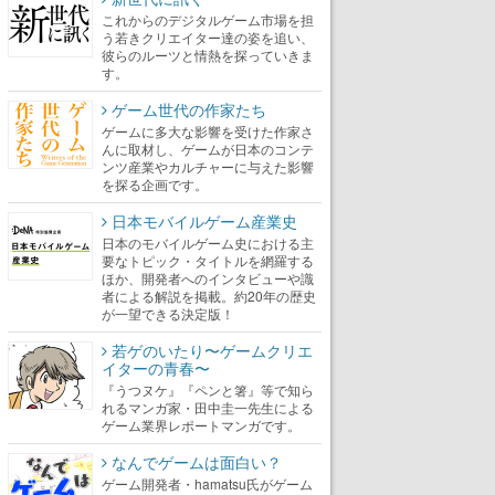
これからのデジタルゲーム市場を担
う若きクリエイター達の姿を追い、
彼らのルーツと情熱を探っていきま
す。
ゲーム世代の作家たち
ゲームに多大な影響を受けた作家さ
んに取材し、ゲームが日本のコンテ
ンツ産業やカルチャーに与えた影響
を探る企画です。
日本モバイルゲーム産業史
日本のモバイルゲーム史における主
要なトピック・タイトルを網羅する
ほか、開発者へのインタビューや識
者による解説を掲載。約20年の歴史
が一望できる決定版！
若ゲのいたり〜ゲームクリエ
イターの青春〜
『うつヌケ』『ペンと箸』等で知ら
れるマンガ家・田中圭一先生による
ゲーム業界レポートマンガです。
なんでゲームは面白い？
ゲーム開発者・hamatsu氏がゲーム