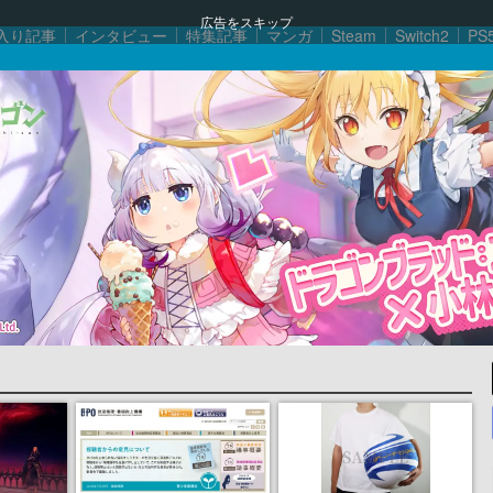
広告をスキップ
入り記事
インタビュー
特集記事
マンガ
Steam
Switch2
PS