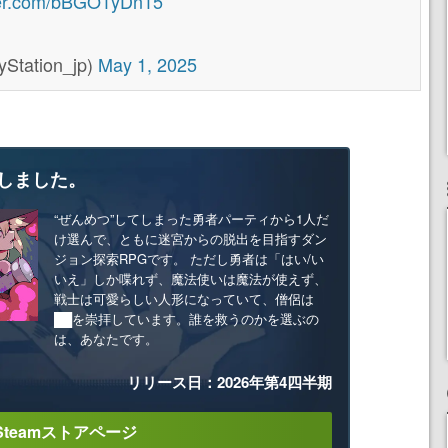
tter.com/bBGO1yDn15
ation_jp)
May 1, 2025
しました。
“ぜんめつ”してしまった勇者パーティから1人だ
け選んで、ともに迷宮からの脱出を目指すダン
ジョン探索RPGです。 ただし勇者は「はい/い
いえ」しか喋れず、魔法使いは魔法が使えず、
戦士は可愛らしい人形になっていて、僧侶は
██を崇拝しています。誰を救うのかを選ぶの
は、あなたです。
リリース日：2026年第4四半期
Steamストアページ