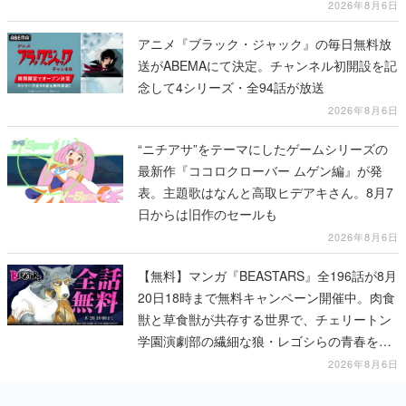
2026年8月6日
アニメ『ブラック・ジャック』の毎日無料放
送がABEMAにて決定。チャンネル初開設を記
念して4シリーズ・全94話が放送
2026年8月6日
“ニチアサ”をテーマにしたゲームシリーズの
最新作『ココロクローバー ムゲン編』が発
表。主題歌はなんと高取ヒデアキさん。8月7
日からは旧作のセールも
2026年8月6日
【無料】マンガ『BEASTARS』全196話が8月
20日18時まで無料キャンペーン開催中。肉食
獣と草食獣が共存する世界で、チェリートン
学園演劇部の繊細な狼・レゴシらの青春を描
く動物群像劇
2026年8月6日