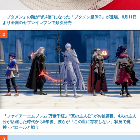
「ブタメン」の麺が“約4倍”になった「ブタメン超BIG」が登場。8月11日
より全国のセブンイレブンで順次発売
2
『ファイアーエムブレム 万紫千紅』“真の主人公”がお披露目。4人の主人
公が活躍した時代から5年後、彼らが「この世に存在しない」状況で魔
神・バロールと戦う
3