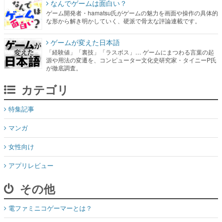
なんでゲームは面白い？
ゲーム開発者・hamatsu氏がゲームの魅力を画面や操作の具体的
な形から解き明かしていく、硬派で骨太な評論連載です。
ゲームが変えた日本語
「経験値」「裏技」「ラスボス」… ゲームにまつわる言葉の起
源や用法の変遷を、コンピューター文化史研究家・タイニーP氏
が徹底調査。
カテゴリ
特集記事
マンガ
女性向け
アプリレビュー
その他
電ファミニコゲーマーとは？