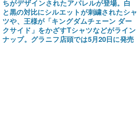
ちがデザインされたアパレルが登場。白
日本のコンテンツ産業やカルチャーに与えた影響を探る企
と黒の対比にシルエットが刺繍されたシャ
画です。
ツや、王様が「キングダムチェーン ダー
日本モバイルゲーム産業史
日本のモバイルゲーム史における主要なトピック・タイト
クサイド」をかざすTシャツなどがライン
ルを網羅するほか、開発者へのインタビューや識者による
解説を掲載。約20年の歴史が一望できる決定版！
ナップ。グラニフ店頭では5月20日に発売
若ゲのいたり〜ゲームクリエイターの青春〜
『うつヌケ』『ペンと箸』等で知られるマンガ家・田中圭
一先生によるゲーム業界レポートマンガです。
なんでゲームは面白い？
ゲーム開発者・hamatsu氏がゲームの魅力を画面や操作の
具体的な形から解き明かしていく、硬派で骨太な評論連載
です。
ゲームが変えた日本語
「経験値」「裏技」「ラスボス」… ゲームにまつわる言葉
の起源や用法の変遷を、コンピューター文化史研究家・タ
イニーP氏が徹底調査。
カテゴリ
特集記事