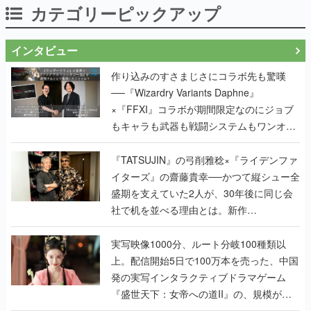
カテゴリーピックアップ
インタビュー
作り込みのすさまじさにコラボ先も驚嘆
──『Wizardry Variants Daphne』
×『FFXI』コラボが期間限定なのにジョブ
もキャラも武器も戦闘システムもワンオフ
で作り込まれた理由を両ディレクターに聞
く
『TATSUJIN』の弓削雅稔×『ライデンファ
イターズ』の齋藤貴幸──かつて縦シュー全
盛期を支えていた2人が、30年後に同じ会
社で机を並べる理由とは。新作
『TATSUJIN EXTREME』で初タッグを組
んだレジェンド2人に訊く開発秘話
実写映像1000分、ルート分岐100種類以
上。配信開始5日で100万本を売った、中国
発の実写インタラクティブドラマゲーム
『盛世天下：女帝への道II』の、規模が違
うこだわりをプロデューサーに聞いた