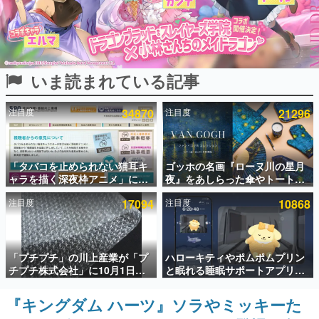
インタビュー
連載・特集一覧
いま読まれている記事
殿堂入り記事
SNS拡散数が数千以上！ ページビュー数万以上！ などな
ど。多くの人々に読まれた、電ファミ渾身の“殿堂入り”記
注目度
34870
注目度
21296
事をまとめました。
ゲームの企画書
名作ゲームクリエイターの方々に製作時のエピソードをお
聞きし、ヒットする企画（ゲーム）とは何か？を探ってい
「タバコを止められない猫耳キ
ゴッホの名画『ローヌ川の星月
きます。
ャラを描く深夜枠アニメ」に視
夜』をあしらった傘やトートバ
聴者の一部から批判意見。違法
ッグなどが登場。8月7日21時よ
赫本
注目度
17094
注目度
10868
薬物の使用と思わしき描写も含
り2日間限定で予約販売
この物語を解いてはいけない。『赫本』は、〈試験問題〉
めて、BPOが議論を交わす
の形をした短編ホラー小説集です。
新世代に訊く
「プチプチ」の川上産業が「プ
ハローキティやポムポムプリン
これからのデジタルゲーム市場を担う若きクリエイター達
チプチ株式会社」に10月1日よ
と眠れる睡眠サポートアプリ
の姿を追い、彼らのルーツと情熱を探っていきます。
り社名変更へ。創業58年で初め
『ゆめたび』が配信中。キャラ
ての変更で、“プチッ”と鳴るお
ごとのASMRや目覚ましアラー
『キングダム ハーツ』ソラやミッキーた
ゲーム世代の作家たち
なじみの緩衝材が会社の名前に
ムも搭載
ゲームに多大な影響を受けた作家さんに取材し、ゲームが