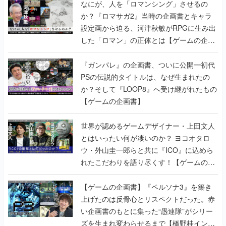
なにが、人を「ロマンシング」させるの
か？『ロマサガ2』当時の企画書とキャラ
設定画から迫る、河津秋敏がRPGに生み出
した「ロマン」の正体とは【ゲームの企画
書】
『ガンパレ』の企画書、ついに公開━初代
PSの伝説的タイトルは、なぜ生まれたの
か？そして『LOOP8』へ受け継がれたもの
【ゲームの企画書】
世界が認めるゲームデザイナー・上田文人
とはいったい何が凄いのか？ ヨコオタロ
ウ・外山圭一郎らと共に『ICO』に込めら
れたこだわりを語り尽くす！【ゲームの企
画書】
【ゲームの企画書】『ペルソナ3』を築き
上げたのは反骨心とリスペクトだった。赤
い企画書のもとに集った“愚連隊”がシリー
ズを生まれ変わらせるまで【橋野桂インタ