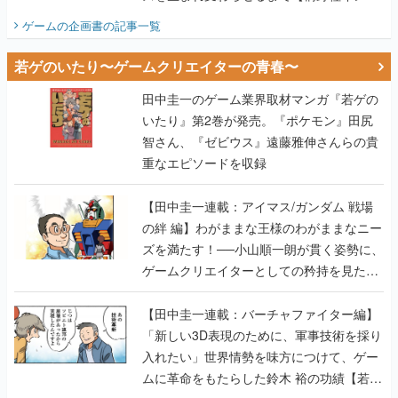
ビュー】
ゲームの企画書
の記事一覧
若ゲのいたり〜ゲームクリエイターの青春〜
田中圭一のゲーム業界取材マンガ『若ゲの
いたり』第2巻が発売。『ポケモン』田尻
智さん、『ゼビウス』遠藤雅伸さんらの貴
重なエピソードを収録
【田中圭一連載：アイマス/ガンダム 戦場
の絆 編】わがままな王様のわがままなニー
ズを満たす！──小山順一朗が貫く姿勢に、
ゲームクリエイターとしての矜持を見た
【若ゲのいたり最終回】
【田中圭一連載：バーチャファイター編】
「新しい3D表現のために、軍事技術を採り
入れたい」世界情勢を味方につけて、ゲー
ムに革命をもたらした鈴木 裕の功績【若ゲ