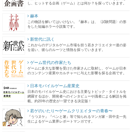
し、ヒットする企画（ゲーム）とは何か？を探っていきます。
赫本
この物語を解いてはいけない。『赫本』は、〈試験問題〉の形
をした短編ホラー小説集です。
新世代に訊く
これからのデジタルゲーム市場を担う若きクリエイター達の姿
を追い、彼らのルーツと情熱を探っていきます。
ゲーム世代の作家たち
ゲームに多大な影響を受けた作家さんに取材し、ゲームが日本
のコンテンツ産業やカルチャーに与えた影響を探る企画です。
日本モバイルゲーム産業史
日本のモバイルゲーム史における主要なトピック・タイトルを
網羅するほか、開発者へのインタビューや識者による解説を掲
載。約20年の歴史が一望できる決定版！
若ゲのいたり〜ゲームクリエイターの青春〜
『うつヌケ』『ペンと箸』等で知られるマンガ家・田中圭一先
生によるゲーム業界レポートマンガです。