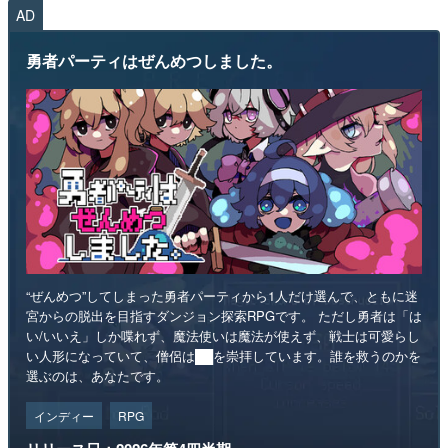
AD
勇者パーティはぜんめつしました。
“ぜんめつ”してしまった勇者パーティから1人だけ選んで、ともに迷
宮からの脱出を目指すダンジョン探索RPGです。 ただし勇者は「は
い/いいえ」しか喋れず、魔法使いは魔法が使えず、戦士は可愛らし
い人形になっていて、僧侶は██を崇拝しています。誰を救うのかを
選ぶのは、あなたです。
インディー
RPG