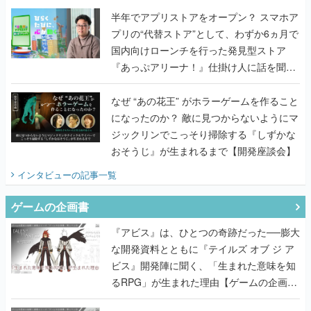
半年でアプリストアをオープン？ スマホア
プリの“代替ストア”として、わずか6ヵ月で
国内向けローンチを行った発見型ストア
『あっぷアリーナ！』仕掛け人に話を聞い
てみた
なぜ “あの花王” がホラーゲームを作ること
になったのか？ 敵に見つからないようにマ
ジックリンでこっそり掃除する『しずかな
おそうじ』が生まれるまで【開発座談会】
インタビュー
の記事一覧
ゲームの企画書
『アビス』は、ひとつの奇跡だった──膨大
な開発資料とともに『テイルズ オブ ジ ア
ビス』開発陣に聞く、「生まれた意味を知
るRPG」が生まれた理由【ゲームの企画
書】