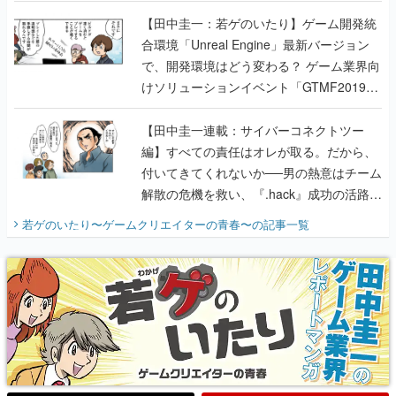
のいたり】
【田中圭一：若ゲのいたり】ゲーム開発統
合環境「Unreal Engine」最新バージョン
で、開発環境はどう変わる？ ゲーム業界向
けソリューションイベント「GTMF2019」
に行って、より理解を深めよう【PR】
【田中圭一連載：サイバーコネクトツー
編】すべての責任はオレが取る。だから、
付いてきてくれないか──男の熱意はチーム
解散の危機を救い、『.hack』成功の活路を
開く。業界の快男児・松山 洋に流れる血は
若ゲのいたり〜ゲームクリエイターの青春〜
の記事一覧
『少年ジャンプ』色だった【若ゲのいた
り】