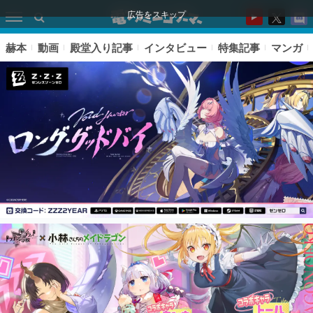
広告をスキップ
赫本
動画
殿堂入り記事
インタビュー
特集記事
マンガ
ピックアップ
電ファミのいま読まれている記事ランキング
アプリセール情報